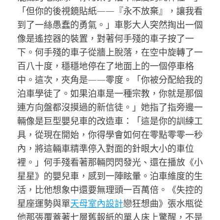
「但你的後視鏡貼紙——『永不放棄』，讓我看
到了一絲愚蠢的勇氣。」車影大人突然掏出一個
像是遙控器的裝置，對著何手殘的車子按了一
下。何手殘的車子從牆上脫落，在空中旋轉了一
百八十度，穩穩地停在了地面上的一個停車格
中。這次，夾角是——零度。「你被分配給我的
泊車學徒了。如果泊車是一種宗教，你就是那個
連方向盤都沒摸過的新信徒。」她指了指旁邊一
輛像是巨型嬰兒車的改造車：「這是你的訓練工
具，從現在開始，你得學會如何在零點零零一秒
內，將這輛車精準停入對面的針眼大小的車位
裡。」何手殘看著那輛閃閃發光、還在播放《小
星星》的嬰兒車，感到一陣眩暈。泊車維度的生
活，比他想象中還要無理頭一百萬倍。《失控的
星座運勢與單
天母室內設計
戀狂想曲》張水瓶從
他那張覆蓋著七層舊報紙的單人床上驚醒，不是