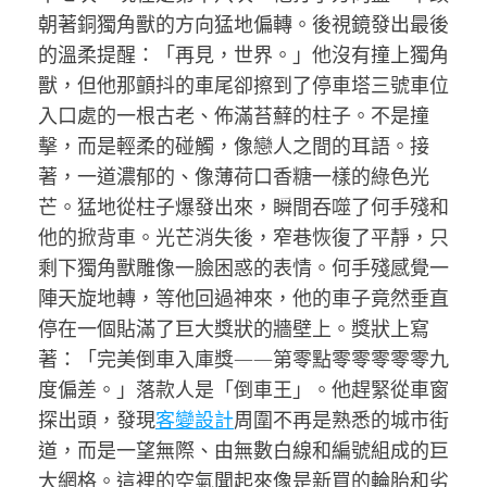
朝著銅獨角獸的方向猛地偏轉。後視鏡發出最後
的溫柔提醒：「再見，世界。」他沒有撞上獨角
獸，但他那顫抖的車尾卻擦到了停車塔三號車位
入口處的一根古老、佈滿苔蘚的柱子。不是撞
擊，而是輕柔的碰觸，像戀人之間的耳語。接
著，一道濃郁的、像薄荷口香糖一樣的綠色光
芒。猛地從柱子爆發出來，瞬間吞噬了何手殘和
他的掀背車。光芒消失後，窄巷恢復了平靜，只
剩下獨角獸雕像一臉困惑的表情。何手殘感覺一
陣天旋地轉，等他回過神來，他的車子竟然垂直
停在一個貼滿了巨大獎狀的牆壁上。獎狀上寫
著：「完美倒車入庫獎——第零點零零零零零九
度偏差。」落款人是「倒車王」。他趕緊從車窗
探出頭，發現
客變設計
周圍不再是熟悉的城市街
道，而是一望無際、由無數白線和編號組成的巨
大網格。這裡的空氣聞起來像是新買的輪胎和劣