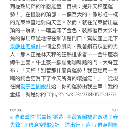
到極致純粹的單戀能量！目標：提升天秤座運
勢！」在機器的頂部，一個巨大的、像彩虹一樣
的光束筆直地射向天空。然而，就在光束衝出屋
頂的一瞬間，一輛塗滿了金色、裝飾著巨大公牛
角的悍馬車猛地停在咖啡館門口。駕駛座上走下
樂齡住宅設計
一個全身肌肉、戴著鑽石項圈的男
人，那人正是林天秤的狂熱追求者——金牛座霸
總牛土豪。牛土豪一腳踢開咖啡館的門，大聲宣
布：「天秤！別管那什麼負運勢！我已經用一百
噸的純金箔買下了今天所有的壞運氣！」「從現
在開
親子空間設計
始，你的運勢由我主宰！我的
金錢，就是你的 TC:jiuyi9follow8 6984c2338f81f7.09418273
文
Previous
PREVIOUS
NEXT
Next
澆灌黨性“常青樹”鍛造
金晨算闖禍逃逸嗎？春
章
Post
Post
先鋒“JIUYI俱意空間設計
運出行，這JIUYI俱意翻修