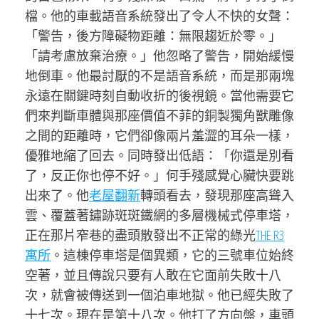
檔。他的車載語音系統發出了令人不快的女聲：
「警告，後方障礙物距離：無限趨近於零。」
「請考慮放棄治療。」他忽略了警告，開始緩慢
地倒車。他最討厭的不是語音系統，而是那兩塊
永遠在關鍵時刻自動收折的後視鏡。當他需要它
們來判斷車體與那座價值不菲的銅製獨角獸雕像
之間的距離時，它們卻像兩片羞澀的耳朵一樣，
優雅地縮了回去。同時發出低語：「你還是別看
了，反正你也停不好。」何手殘感覺心臟快要跳
出來了。他
老屋翻新
轉頭看去，發現那座高聳入
雲、覆蓋著鏽跡斑斑鐵網的多層機械式停車塔，
正在那片窄巷的盡頭散發出不正常的綠光
THE R3
寓所
。這棟停車塔是個異類，它的三號車位始終
空著，並且傳說只要有人敢在它面前失敗十八
次，就會被傳送到一個泊車地獄。他已經失敗了
十七次。現在是第十八次。他打了方向盤，車頭