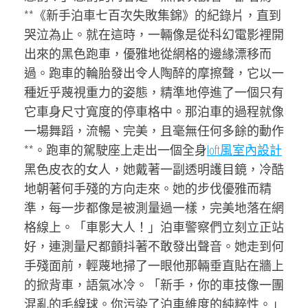
**《新手泊車七百次失敗集錦》的紀錄片，直到
哭泣為止。就在這時，一輛像是從科幻電影裡開
出來的黑色跑車，優雅地從網格的邊緣漂移而
過。跑車的輪胎發出令人陶醉的摩擦聲，它以一
種近乎蔑視重力的姿態，精準地停進了一個只有
它車身尺寸寬度的停車格中。那泊車的過程就像
一場舞蹈，流暢、完美，且毫無任何多餘的動作
**。跑車的駕駛座上走出一個全身
loft風室內設計
黑色皮衣的女人，她戴著一副透明護目鏡，冷酷
地朝著何手殘的方向走來。她的步伐優雅而精
準，每一步都像是被測量過一樣，完美地落在網
格線上。「車影大人！」泊車警察們立刻立正站
好，連測量尺都顫抖著不敢發出聲音。她走到何
手殘面前，輕蔑地掃了一眼他那輛垂直貼在牆上
的掀背車，語氣冰冷。「新手，你的車技像一團
混亂的毛線球。你污染了泊車維度的純粹性。」