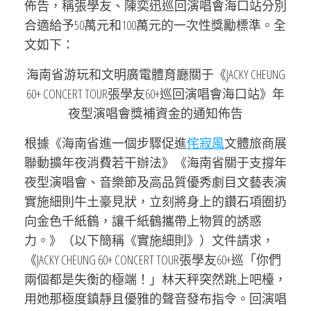
佈告，稱張學友、陳奕迅巡回演唱會海口站分別
合適給予50萬元和100萬元的一次性獎勵標準。全
文如下：
海南省游玩和文明廣電體育廳關于《JACKY CHEUNG
60+ CONCERT TOUR張學友60+巡回演唱會海口站》年
夜型演唱會獎補資金的通知佈告
根據《海南省進一個步驟促進
侘寂風
文體旅商展
聯動擴年夜消費若干辦法》《海南省關于支撐年
夜型演唱會、音樂節及高品質優秀劇目文藝表演
實施細則牛土豪見狀，立刻將身上的鑽石項圈扔
向金色千紙鶴，讓千紙鶴攜帶上物質的誘惑
力。》（以下簡稱《實施細則》）文件請求，
《JACKY CHEUNG 60+ CONCERT TOUR張學友60+巡「你們
兩個都是失衡的極端！」林天秤突然跳上吧檯，
用她那極度鎮靜且優雅的聲音發布指令。回演唱