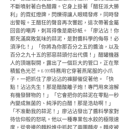
不斷噴射著白色醋霧。它身上掛著「醋狂派大勝
利」的霓虹燈牌，閃爍得讓人眼睛發疼，同時發
出警報。王醋狂的聲音再次響起，這次帶著金屬
回音的嘲弄，刺耳得像是磨砂紙。「廖沾沾！你
那充滿腐敗氣味的蒜泥，是對醬料學的侮辱！必
須淨化！」「你將為你那百分之五的醬油，以及
百分之九十五的邪惡蒜頭付出代價！」醋罐機器
人的頂端裂開，露出了一個巨大的管口，正在聚
積藍色光芒。K-999特務用它穿著燕尾服的小爪
子，一把抓住了廖沾沾的褲腳催促著他。「快
點！沾沾先生！那是醋酸離子炮！專門用來溶解
有機發酵物的！」「它會把你的蒜泥在零點一秒
內變成無菌的、純淨的白醋！那是浩劫啊！」
「不准動我的蒜泥！」廖沾沾發出了醬料學家對
待信仰般的怒吼。他以一種專業包水餃的極限速
度，從旁邊的麵粉堆中抓起了兩團麵皮。麵皮被