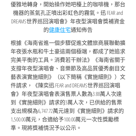
優雅地轉身，開始操作她吧檯上的咖啡機，那台
機器的蒸氣孔正噴出彩虹色的霧氣。迅 FEAR and
DREAMS世界巡回演唱會》年夜型演唱會獎補資金
的
健康住宅
通知佈告
根據《海南省進一個步驟促進文體旅商展聯動擴
年夜張水瓶和牛土豪這兩個極端，都成了她追求
完美平衡的工具。消費若干辦法》《海南省關于
支撐年夜型演唱會、音樂節及高品質優秀劇目文
藝表演實施細則》（以下簡稱《實施細則》）文
件請求，《陳奕迅 FEAR and DREAMS世界巡回演唱
會》年夜型演唱會表演售票人數為3.88萬人次達
到《實施細則》請求的3萬人次，已供給的售票
支出規模為6,747.72萬元達到《實施細則》請求的
1,500.00萬元，合適給予100.00萬元一次性獎勵標
準。現將獎補情況予以公示。