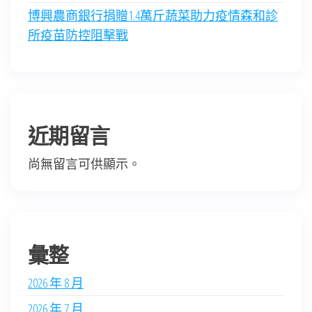
博興農商銀行捐贈1.4萬斤蔬菜助力疫情森和診
所疫苗防控阻擊戰
近期留言
尚無留言可供顯示。
彙整
2026 年 8 月
2026 年 7 月