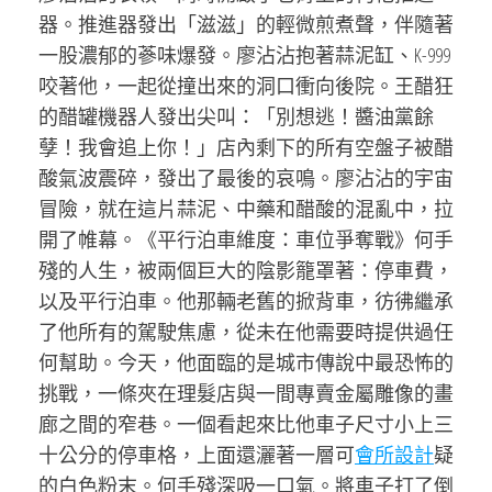
器。推進器發出「滋滋」的輕微煎煮聲，伴隨著
一股濃郁的蔘味爆發。廖沾沾抱著蒜泥缸、K-999
咬著他，一起從撞出來的洞口衝向後院。王醋狂
的醋罐機器人發出尖叫：「別想逃！醬油黨餘
孽！我會追上你！」店內剩下的所有空盤子被醋
酸氣波震碎，發出了最後的哀鳴。廖沾沾的宇宙
冒險，就在這片蒜泥、中藥和醋酸的混亂中，拉
開了帷幕。《平行泊車維度：車位爭奪戰》何手
殘的人生，被兩個巨大的陰影籠罩著：停車費，
以及平行泊車。他那輛老舊的掀背車，彷彿繼承
了他所有的駕駛焦慮，從未在他需要時提供過任
何幫助。今天，他面臨的是城市傳說中最恐怖的
挑戰，一條夾在理髮店與一間專賣金屬雕像的畫
廊之間的窄巷。一個看起來比他車子尺寸小上三
十公分的停車格，上面還灑著一層可
會所設計
疑
的白色粉末。何手殘深吸一口氣。將車子打了倒