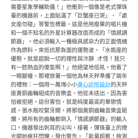
需要星象學輔助儀！」他衝到一個像是老式彈珠
臺的機器前，上面貼滿了「巨蟹座已哭」、「處
女座勿碰」等警告標籤。這是他用廢棄的唱片機
和一個不知名的外星計算器改造而成的「情感調
節器」。他必須輸入一種極具感染力的正面情緒
作為燃料，來抵抗那負面的運勢波。「水瓶座的
優勢，就是超脫一切的理性與冷靜…才怪！我只
有一腔熱血的傻氣啊！」他絕望地低吼。他看了
一眼腳邊。那裡放著一個他為林天秤準備了兩年
的禮物：一個用一萬塊小小
身心診所設計
的天秤
座黃銅齒輪組成的音樂盒。他從未送出，因為害
怕被拒絕。這份害怕，就是純度最高的單戀情
感。張水瓶咬緊牙關，將那個黃銅齒輪音樂盒砸
爛，將所有的齒輪都倒入「情感調節器」的輸入
口。機器發出刺耳的尖叫，接著，彈珠臺上的燈
光開始瘋狂閃爍，發出警告。「能量超載！檢測