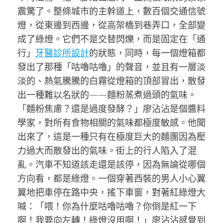
震驚了。整條城市的主幹道上，數百個交通信號
燈，從東邊到西邊，從高架橋到巷弄口，全部變
成了綠燈。它們不是交替閃爍，而是固定在「通
行」
牙醫診所設計
的狀態，同時，每一個燈箱都
發出了那種「咕嚕咕嚕」的聲音，並且有一層淡
淡的、熱氣騰騰的白霧從燈箱的頂部冒出，散發
出一種難以名狀的——麵粉蒸煮過頭的氣味。
「麵粉焦慮？還是過度發酵？」廖沾沾是個醬料
學家，對所有食物相關的氣味都極度敏感。他聞
出來了，這是一種只有在極度巨大的麵團因為壓
力過大而散發出的氣味。街上的行人陷入了混
亂。汽車不知道該走還是該停，因為無論從哪個
方向看，都是綠燈。一個穿著西裝的男人小心翼
翼地把車停在路中央，搖下車窗，對著紅綠燈大
喊：「喂！你為什麼咕嚕咕嚕？你倒是紅一下
啊！我要向左轉！綠燈沒用啊！」廖沾沾感覺到