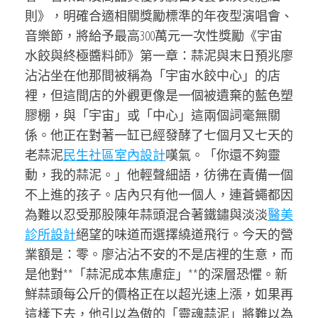
則》，明確合適相關獎勵標準的年夜型演唱會、
音樂節，將給予最高300萬元一次性獎勵《宇宙
水餃與終極醬料師》第一章：蒜泥與末日預兆廖
沾沾坐在他那間被稱為「宇宙水餃中心」的店
裡，但這間店的外觀更像是一個被遺棄的藍色塑
膠棚，與「宇宙」或「中心」這兩個詞毫無關
係。他正在對著一缸已經發酵了七個月又七天的
老蒜泥
民生社區室內設計
嘆氣。「你還不夠靈
動，我的蒜泥。」他輕聲細語，彷彿在責備一個
不上進的孩子。店內只有他一個人，連蒼蠅都因
為難以忍受那股陳年蒜頭混合著鐵鏽與淡淡
醫美
診所設計
絕望的味道而選擇繞道飛行。今天的營
業額是：零。廖沾沾不安的不是店裡的生意，而
是他對**「蒜泥成本焦慮症」**的深層恐懼。新
鮮蒜頭每公斤的價格正在以超光速上漲，如果再
這樣下去，他引以為傲的「靈魂蒜泥」將難以為