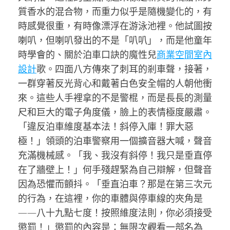
質香水的混合物，而重力似乎是隨機變化的，有
時感覺很重，有時像漂浮在游泳池裡。他試圖按
喇叭，但喇叭發出的不是「叭叭」，而是他童年
時學會的、關於泊車口訣的魔性兒
商業空間室內
設計
歌。四面八方傳來了刺耳的剎車聲，接著，
一群穿著反光背心和戴著白色安全帽的人朝他衝
來。這些人手裡拿的不是警棍，而是長長的測量
尺和巨大的電子角度儀，臉上的表情極度嚴肅。
「違反泊車維度基本法！斜停入庫！罪大惡
極！」領頭的泊車警察用一個擴音器大喊，聲音
充滿機械感。「我、我沒有斜停！我只是垂直停
在了牆壁上！」何手殘趕緊為自己辯解，但聲音
因為恐懼而顫抖。「垂直泊車？那是在第三次元
的行為，在這裡，你的車體與停車線的夾角是
——八十九點七度！按照維度法則，你必須接受
懲罰！」懲罰的內容是：無限次觀看一部名為