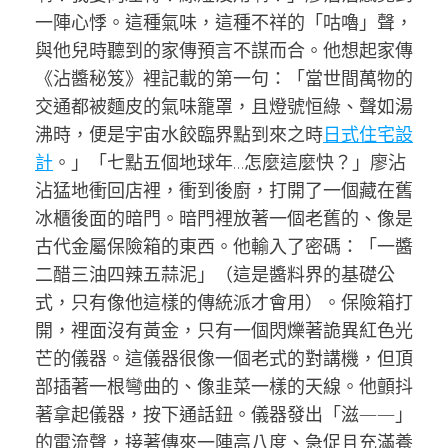
一陣心悸。這種氣味，這種不祥的「咕嚕」聲，
與他兒時聽到的家傳預言不謀而合。他想起家傳
《沾醬秘笈》裡記載的第一句：「當世間萬物的
交通都被麵皮的氣味籠罩，且燈號恒綠、聲如湯
沸時，便是宇宙水餃臨界點到來之時
日式住宅設
計
。」「七點五個地球年…怎麼這麼快？」廖沾
沾猛地衝回店裡，衝到後廚，打開了一個藏在舊
冰櫃後面的暗門。暗門裡放著一個老舊的、像是
古代金屬保險箱的東西。他輸入了密碼：「一醬
二醋三油四辣五蒜泥」（這是醬料界的基礎公
式，只有像他這樣的傳統派才會用）。保險箱打
開，裡面沒有黃金，只有一個閃爍著詭異紅色光
芒的儀器。這儀器很像一個老式的對講機，但頂
部插著一根彎曲的、像韭菜一樣的天線。他顫抖
著拿起儀器，按下通話鈕。儀器發出「滋——」
的電流聲，接著傳來一陣高八度、急促且充滿養