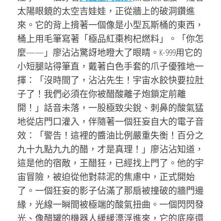
太陽眼鏡的太空吉娃娃，正從牆上的破洞鑽進
來。它的背上揹著一個像是小型瓦斯桶的東西，
桶上用毛筆寫著「極品紅棗枸杞燃料」。「你怎
麼——」廖沾沾驚訝地瞪大了眼睛。K-999用它的
小短腿站得筆直，戴著白色手套的爪子優雅地一
揮：「沒時間了，沾沾先生！宇宙水餃快要拉肚
子了！我們必須在你被醋酸離子炮鎖定前離
開！」話音未落，一股極致尖銳、刺鼻的酸氣猛
地從店門口灌入，伴隨著一個狂妄自大的電子音
效：「警告！這裡的醬油比例嚴重失衡！百分之
九十九點九九的醋，才是真理！」廖沾沾知道，
這是他的宿敵，王醋狂，已經找上門了。他的宇
宙冒險，被迫從他對蒜泥的焦慮中，正式開始
了。一個狂妄的影子佔滿了那扇被撞破的牆門邊
緣，光線一瞬間被極端的酸氣扭曲。一個閃閃發
光、像醋罐的機器人緩緩漂浮進來，它的底座還