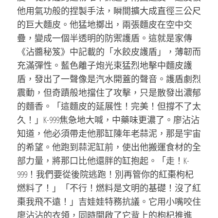
他用氣功般的捏製手法，瞬間擴大成直徑三公尺
的巨大麵皮。他猛地擲出，兩張麵皮在空中交
疊，變成一個半透明的防禦護盾。這就是家傳
《沾醬秘笈》中記載的「水餃皮護盾」，薄韌而
充滿彈性。藍色離子炮光束猛烈地擊中麵皮護
盾，發出了一聲像是汽水開蓋的聲音。護盾劇烈
震動，但奇蹟般地擋住了攻擊，只是散發出濃郁
的麵香。「這麵皮的延展性！完美！但撐不了太
久！」K-999焦急地大喊，中藥味更濃了。廖沾沾
知道，他必須帶走他那缸陳年老蒜泥，那是宇宙
的希望。他跑到蒜泥缸前，使出他搬運食材的全
部力量，將那口比他還胖的缸抱起。「走！K-
999！我們要從後院逃跑！別再管你的紅棗枸杞
燃料了！」「不行！燃料是文明的基礎！沒了紅
棗我飛不遠！」吉娃娃特務抗議。它用小嘴咬住
廖沾沾的衣領，同時開啟了它背上的枸杞推進