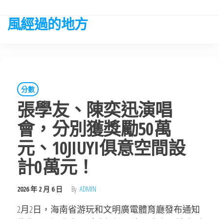
Skip
to
風經過的地方
the
content
分數
張學友、陳奕迅演唱
會，分別獲獎勵50萬
元、10JIUYI俱意空間設
計0萬元！
2026 年 2 月 6 日
By
ADMIN
2月2日，海南省游玩和文明廣電體育廳發布通知