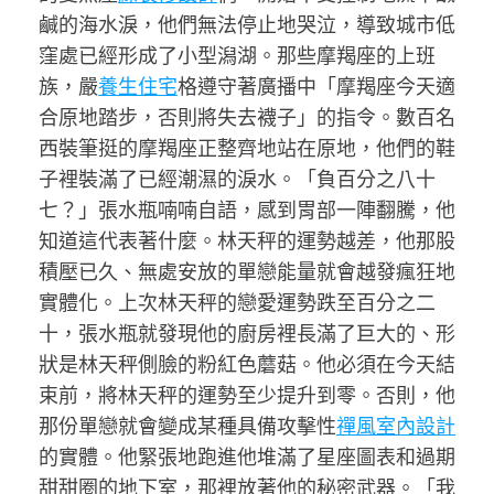
鹹的海水淚，他們無法停止地哭泣，導致城市低
窪處已經形成了小型潟湖。那些摩羯座的上班
族，嚴
養生住宅
格遵守著廣播中「摩羯座今天適
合原地踏步，否則將失去襪子」的指令。數百名
西裝筆挺的摩羯座正整齊地站在原地，他們的鞋
子裡裝滿了已經潮濕的淚水。「負百分之八十
七？」張水瓶喃喃自語，感到胃部一陣翻騰，他
知道這代表著什麼。林天秤的運勢越差，他那股
積壓已久、無處安放的單戀能量就會越發瘋狂地
實體化。上次林天秤的戀愛運勢跌至百分之二
十，張水瓶就發現他的廚房裡長滿了巨大的、形
狀是林天秤側臉的粉紅色蘑菇。他必須在今天結
束前，將林天秤的運勢至少提升到零。否則，他
那份單戀就會變成某種具備攻擊性
禪風室內設計
的實體。他緊張地跑進他堆滿了星座圖表和過期
甜甜圈的地下室，那裡放著他的秘密武器。「我