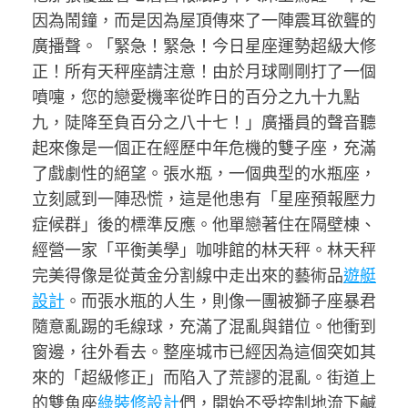
因為鬧鐘，而是因為屋頂傳來了一陣震耳欲聾的
廣播聲。「緊急！緊急！今日星座運勢超級大修
正！所有天秤座請注意！由於月球剛剛打了一個
噴嚏，您的戀愛機率從昨日的百分之九十九點
九，陡降至負百分之八十七！」廣播員的聲音聽
起來像是一個正在經歷中年危機的雙子座，充滿
了戲劇性的絕望。張水瓶，一個典型的水瓶座，
立刻感到一陣恐慌，這是他患有「星座預報壓力
症候群」後的標準反應。他單戀著住在隔壁棟、
經營一家「平衡美學」咖啡館的林天秤。林天秤
完美得像是從黃金分割線中走出來的藝術品
遊艇
設計
。而張水瓶的人生，則像一團被獅子座暴君
隨意亂踢的毛線球，充滿了混亂與錯位。他衝到
窗邊，往外看去。整座城市已經因為這個突如其
來的「超級修正」而陷入了荒謬的混亂。街道上
的雙魚座
綠裝修設計
們，開始不受控制地流下鹹