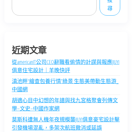
搜
尋
近期文章
從americanIT公司CEO辭職看偷情的計謀與報應JIUYI
俱意住宅設計｜羊晚快評
滇池畔“繪查包養行情”綠景 生態美帶動生態游_
中國網
胡適心目中幻想的年譜與找九宮格聚會列傳文
學–文史–中國作家網
莫斯科遭無人機年夜規模襲JIUYI俱意豪宅設計擊
引發機場混亂，多架次航班撤消或延誤