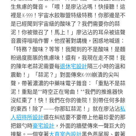
生焦慮的聲音。「喂！是廖沾沾嗎！快接聽！這
裡是 K-999！宇宙水餃聯盟特級特務！你那邊是不
是已經聞到宇宙級的酸味了？我們需要你的蒜
泥！你被徵召了！馬上！」廖沾沾的耳朵被這聲
音震得嗡嗡作響，他捏著對講機，困惑地喊道：
「特務？酸味？等等！我聞到的不是酸味！是麵
粉過度膨脹的焦慮味！還有，我現在走不開！我
的陳年老蒜泥需要每
退休宅設計
隔三小時的溫和
震動！」「蒜泥？」對面傳來K-999崩潰的尖叫
聲，帶著濃濃的中藥味電子雜音：「重點不是蒜
泥！重點是**時空正在彎曲！**我們的推進器快
沒紅棗了！快！我們在你的後院！別帶任何多餘
的東西！除了——你那缸蒜泥！」就在廖沾沾
私
人招待所設計
還在糾結要不要帶上他最珍愛的那
把銀勺時
豪宅設計
，外面的牆壁傳來一聲巨大的
撞擊。一個穿著
大直室內設計
黑色燕尾服、戴著