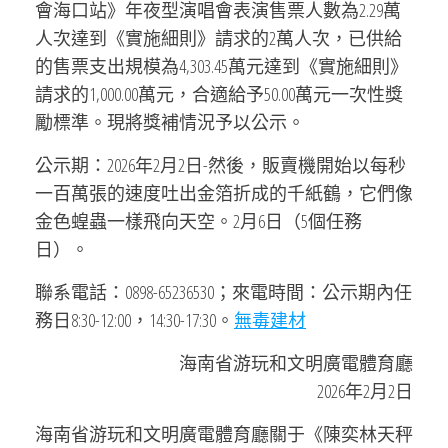
會海口站》年夜型演唱會表演售票人數為2.29萬
人次達到《實施細則》請求的2萬人次，已供給
的售票支出規模為4,303.45萬元達到《實施細則》
請求的1,000.00萬元，合適給予50.00萬元一次性獎
勵標準。現將獎補情況予以公示。
公示期：2026年2月2日-然後，販賣機開始以每秒
一百萬張的速度吐出金箔折成的千紙鶴，它們像
金色蝗蟲一樣飛向天空。2月6日（5個任務
日）。
聯系電話：0898-65236530；來電時間：公示期內任
務日8:30-12:00，14:30-17:30。
無毒建材
海南省游玩和文明廣電體育廳
2026年2月2日
海南省游玩和文明廣電體育廳關于《陳奕林天秤