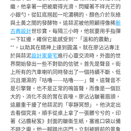
繼。他拿著一把被磨得光滑、閃耀著不祥光芒的
小銀勺，從缸底撈起一坨濃稠的、顏色介於灰綠
與土黃之間的發酵物。這蒜泥被他照顧得像稀
新
古典設計
世珍寶，每隔三小時，他就要用手指彈
一下缸邊，確保它能感受到**「溫和的震動」
**，以助其在精神上達到圓滿。就在廖沾沾專注
於與蒜泥
設計家豪宅
進行心靈交流時，外面的世
界開始發出一些不對勁的信號。首先是聲音。街
上所有的汽車喇叭同時發出了一個持續不斷、低
沉且潮濕的「咕嚕——咕嚕——」聲。這聲音不
是引擎聲，也不是正常的鳴笛聲，而像是一個巨
大的、消化不良的胃在哀嚎。廖沾沾皺著眉頭，
這嚴重干擾了他蒜泥的「寧靜冥想」。他決定出
去看個究竟，順手從桌上拿了一張髒兮兮的，印
著《沾醬秘笈》封面的皺衛生紙，塞進口袋以備
不時之需。他一腳踏出店門，立刻被眼前的景象