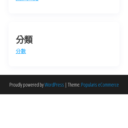
分類
分數
Proudly powered by
WordPress
|
Theme:
Popularis eCommerce