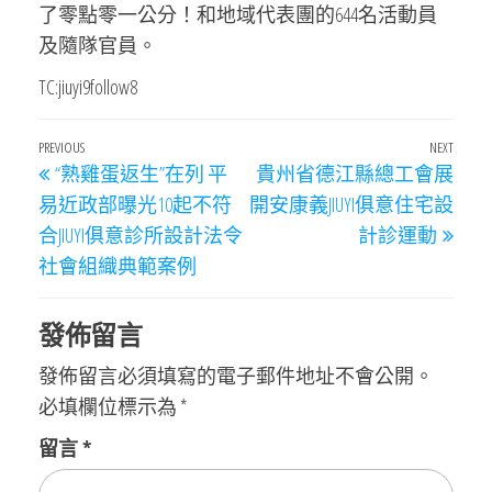
了零點零一公分！和地域代表團的644名活動員
及隨隊官員。
TC:jiuyi9follow8
文
Previous
PREVIOUS
NEXT
Next
“熟雞蛋返生”在列 平
貴州省德江縣總工會展
章
Post
Post
易近政部曝光10起不符
開安康義JIUYI俱意住宅設
導
合JIUYI俱意診所設計法令
計診運動
覽
社會組織典範案例
發佈留言
發佈留言必須填寫的電子郵件地址不會公開。
必填欄位標示為
*
留言
*