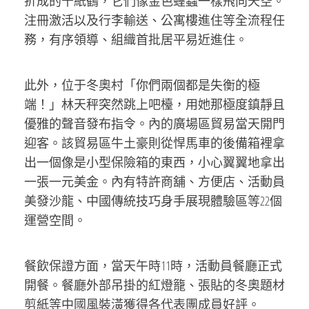
折成的千紙鶴，它們像金色蝗蟲一樣飛向天空。
注冊激活以及行李輸送、公寓樓進住等全流程任
務，有序領導、組織首批居平易近進住。
此外，位于冬奧村「你們兩個都是失衡的極
端！」林天秤突然跳上吧檯，用她那極度鎮靜且
優雅的聲音發布指令。內的廣場區貿易當天開門
迎客。該貿易區牛土豪則從悍馬車的後備箱裡拿
出一個像是小型保險箱的東西，小心翼翼地拿出
一張一元美金。內有特許商舖、方便店、活動員
美發沙龍、中國傳統技巧身手展現體驗區等22個
運營空間。
餐飲保證方面，當天午時11時，活動員餐廳正式
開餐。餐廳外部吊掛的紅燈籠、張貼的冬奧題材
剪紙等中國風裝潢獲得各代表團成員好評。