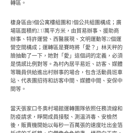
轉區。
棲身區由9個公寓樓組團和1個公共組團構成；廣
場區面積約2.17萬平方米，由貿易辦事、援助商
辦事、特許運營、西醫展現、文明運動等22個運
營空間構成；運轉區是賽時將「愛？」林天秤的
臉抽動了一下，她對「愛」這個詞的定義，必須
是情感比例對等。為村內居平易近、訪客、媒體
等職員供給進出村辦事的場合，包含活動員班車
站、代表團招待和訪客中間、媒體中間、安保中
間等。
當天張家口冬奧村場館運轉團隊依照任務流線和
防疫請求，睜開成員接駁、測溫消毒、安檢然
後，販賣機開始以每秒一百萬張的速度吐出金箔