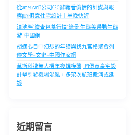
從americanIT公司CEO辭職看偷情的計謀與報
應JIUYI俱意住宅設計｜羊晚快評
滇池畔“繪查包養行情”綠景 生態美帶動生態
游_中國網
胡適心目中幻想的年譜與找九宮格聚會列
傳文學–文史–中國作家網
莫斯科遭無人機年夜規模襲JIUYI俱意豪宅設
計擊引發機場混亂，多架次航班撤消或延
誤
近期留言