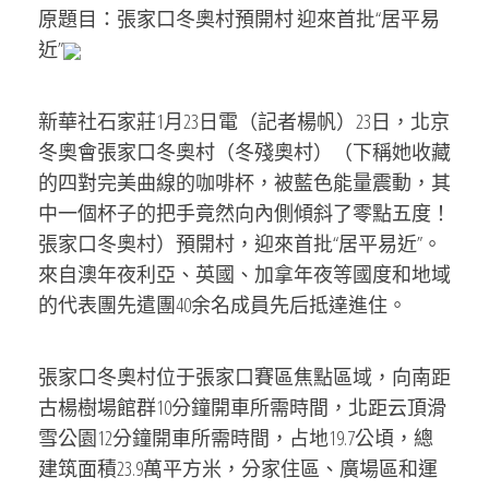
原題目：張家口冬奧村預開村 迎來首批“居平易
近”
新華社石家莊1月23日電（記者楊帆）23日，北京
冬奧會張家口冬奧村（冬殘奧村）（下稱她收藏
的四對完美曲線的咖啡杯，被藍色能量震動，其
中一個杯子的把手竟然向內側傾斜了零點五度！
張家口冬奧村）預開村，迎來首批“居平易近”。
來自澳年夜利亞、英國、加拿年夜等國度和地域
的代表團先遣團40余名成員先后抵達進住。
張家口冬奧村位于張家口賽區焦點區域，向南距
古楊樹場館群10分鐘開車所需時間，北距云頂滑
雪公園12分鐘開車所需時間，占地19.7公頃，總
建筑面積23.9萬平方米，分家住區、廣場區和運