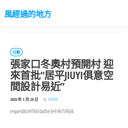
Skip
to
風經過的地方
the
content
分數
張家口冬奧村預開村 迎
來首批“居平JIUYI俱意空
間設計易近”
2026 年 1 月 26 日
By
ADMIN
requestId:697641da05e3e9.96159504.