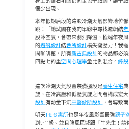
身上的鑽石項圈扔向金色千紙鶴，讓千紙
很少出現。
本年假期后段的這股冷潮天氣影響地位偏
跳：「她試圖在我的單戀中尋找邏輯結
老
股冷空氣，會帶來劇烈降溫，極端年夜風
的
遊艇設計
結
會所設計
構失衡壓力！我需
間咖啡館，所有
新古典設計
的物品都必須
四點七的重
空間心理學
量比例混合。
綠設
這次冷潮天氣設置裝備擺設是
養生住宅
典
旋，在冷高壓和低壓氣旋之間會構成宏大
設計
有動量下沉
中醫診所設計
，會導致南
明天
THE R3 寓所
也是年夜風影響最強
親子
到9~11級。並且強風區域跟「牛先生！