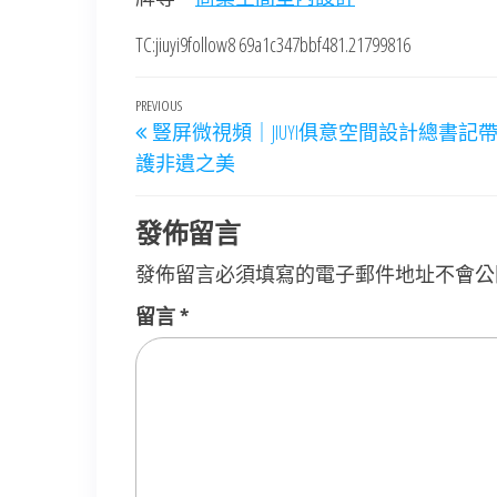
TC:jiuyi9follow8 69a1c347bbf481.21799816
文
Previous
PREVIOUS
豎屏微視頻｜JIUYI俱意空間設計總書記
章
Post
護非遺之美
導
覽
發佈留言
發佈留言必須填寫的電子郵件地址不會公
留言
*