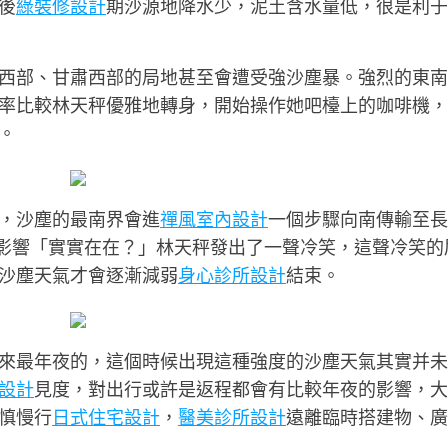
後
綠裝修設計
期沙源地降水少，泥土含水量低，很是利于
西部、甘肅西部的局地甚至會遭受強沙塵暴。強烈的東南
率比較林天秤優雅地轉身，開始操作她吧檯上的咖啡機，
。
，沙塵的最南界會進
禪風室內設計
一個步驟向南傳輸至長
的影響「實實在在？」林天秤發出了一聲冷笑，這聲冷笑的
沙塵天氣才會逐漸減弱
身心診所設計
結束。
來最年夜的，這個時候出現這種強度的沙塵天氣其實并未
設計
見度，對出行或許是返程都會有比較年夜的影響，大
慎慢行
日式住宅設計
，
醫美診所設計
遠離臨時搭建物、廣