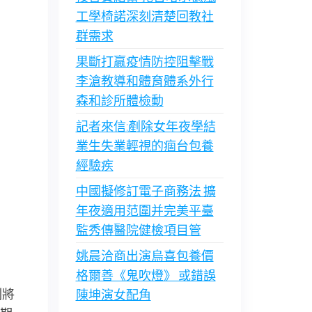
工學椅諾深刻清楚回教社
群需求
果斷打贏疫情防控阻擊戰
李滄教導和體育體系外行
森和診所體檢動
記者來信:剷除女年夜學結
業生失業輕視的痼台包養
經驗疾
中國擬修訂電子商務法 擴
年夜適用范圍并完美平臺
監秀傳醫院健檢項目管
姚晨洽商出演烏喜包養價
格爾善《鬼吹燈》 或錯誤
刻將
陳坤演女配角