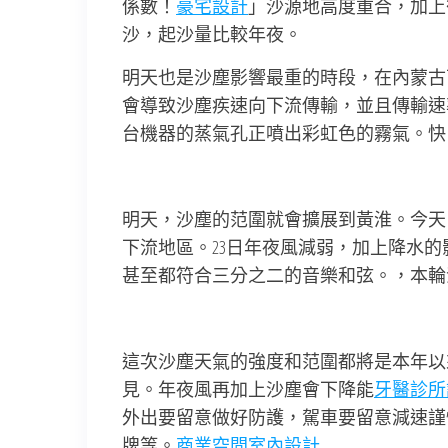
係數！
豪宅設計
」沙源地高度重合，加上
沙，起沙量比較年夜。
明天也是沙塵影響最重的時段，在內蒙古
會導致沙塵疾速向下流傳輸，並且傳輸速
台機器的蒸氣孔正噴出彩虹色的霧氣。快
明天，沙塵的范圍就會擴展到黃淮。今天
下流地區。23日年夜風減弱，加上降水
甚至都符合三分之二的音樂和弦。，本輪
這次沙塵天氣的強度和范圍都將是本年以
見。年夜風再加上沙塵會下降能
牙醫診所
外出要留意做好防護，駕車要留意減速謹
牌等。
商業空間室內設計