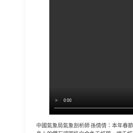
中國氣象局氣象剖析師 孫倩倩：本年春