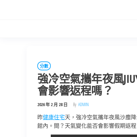
Skip
to
the
content
分數
強冷空氣攜年夜風JI
會影響返程嗎？
2026 年 2 月 28 日
By
ADMIN
昨
健康住宅
天，強冷空氣攜年夜風沙塵降
館內。間？天氣變化能否會影響假期返程