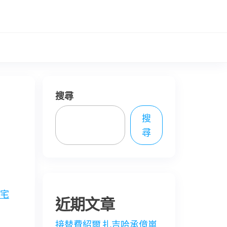
搜尋
搜
尋
宅
近期文章
接替費紹爾 扎吉哈承億嵐