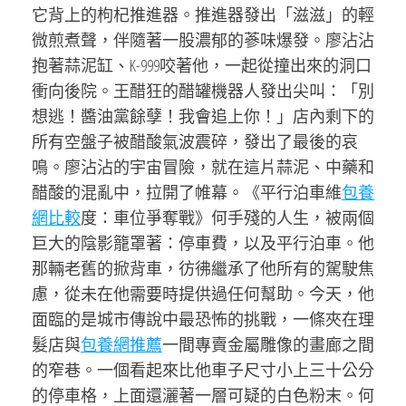
它背上的枸杞推進器。推進器發出「滋滋」的輕
微煎煮聲，伴隨著一股濃郁的蔘味爆發。廖沾沾
抱著蒜泥缸、K-999咬著他，一起從撞出來的洞口
衝向後院。王醋狂的醋罐機器人發出尖叫：「別
想逃！醬油黨餘孽！我會追上你！」店內剩下的
所有空盤子被醋酸氣波震碎，發出了最後的哀
鳴。廖沾沾的宇宙冒險，就在這片蒜泥、中藥和
醋酸的混亂中，拉開了帷幕。《平行泊車維
包養
網比較
度：車位爭奪戰》何手殘的人生，被兩個
巨大的陰影籠罩著：停車費，以及平行泊車。他
那輛老舊的掀背車，彷彿繼承了他所有的駕駛焦
慮，從未在他需要時提供過任何幫助。今天，他
面臨的是城市傳說中最恐怖的挑戰，一條夾在理
髮店與
包養網推薦
一間專賣金屬雕像的畫廊之間
的窄巷。一個看起來比他車子尺寸小上三十公分
的停車格，上面還灑著一層可疑的白色粉末。何