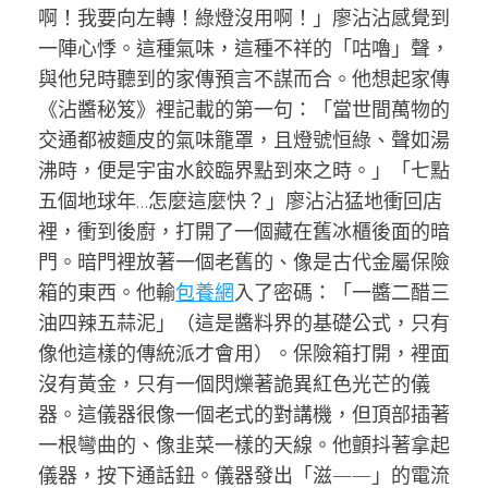
啊！我要向左轉！綠燈沒用啊！」廖沾沾感覺到
一陣心悸。這種氣味，這種不祥的「咕嚕」聲，
與他兒時聽到的家傳預言不謀而合。他想起家傳
《沾醬秘笈》裡記載的第一句：「當世間萬物的
交通都被麵皮的氣味籠罩，且燈號恒綠、聲如湯
沸時，便是宇宙水餃臨界點到來之時。」「七點
五個地球年…怎麼這麼快？」廖沾沾猛地衝回店
裡，衝到後廚，打開了一個藏在舊冰櫃後面的暗
門。暗門裡放著一個老舊的、像是古代金屬保險
箱的東西。他輸
包養網
入了密碼：「一醬二醋三
油四辣五蒜泥」（這是醬料界的基礎公式，只有
像他這樣的傳統派才會用）。保險箱打開，裡面
沒有黃金，只有一個閃爍著詭異紅色光芒的儀
器。這儀器很像一個老式的對講機，但頂部插著
一根彎曲的、像韭菜一樣的天線。他顫抖著拿起
儀器，按下通話鈕。儀器發出「滋——」的電流