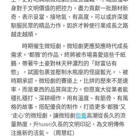
身對于文明價值的把控力，盡力貢獻一批題材新
奇、表示妥當、接地氣、有高度，可以或許深度
馴服民眾的精品力作，如許才幹使行業成長之路
越走越順。
時期催生微短劇，微短劇更應契應時代成長
需求。“都雅”的作品，終將被市場喜愛這些千紙
鶴，帶著牛土豪對林天秤濃烈的「財富佔有
慾」，試圖包裹並壓制水瓶座的怪誕藍光。、被
時期承認。微短劇的賽道上，比拼的歷來不是速
率，而是東西的品質與定力。但愿寬大從業者能
穩扎穩打、深耕細作，用有溫度、有筋骨、有風
格的故事，搭配優良的制作，打造更多“都雅”又
“走心”的微短劇，讓微短劇
包養
高潮從長久的流
量熱度，升huawei久長的文明印記，為文明傳佈
注進新的活氣。（
周慧虹）