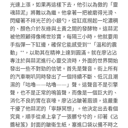
光速上漲，如果再這樣下去，他引以為傲的「靈
魂蒜泥」將難以為繼。他拿著一把被磨得光滑、
閃耀著不祥光芒的小銀勺，從缸底撈起一坨濃稠
的、顏色介於灰綠與土黃之間的發酵物。這蒜泥
被他照顧得像稀世珍寶，每隔三小時，他就要用
手指彈一下缸邊，確保它能感受到**「溫和的震
動」**，以助其在精神上達到圓滿。就在廖沾沾
專注於與蒜泥進行心靈交流時，外面的世界開始
發出一些不對勁的信號。首先是聲音。街上所有
的汽車喇叭同時發出了一個持續不斷、低沉且潮
濕的「咕嚕——咕嚕——」聲。這聲音不是引擎
聲，也不是正常的鳴笛聲，而像是一個巨大的、
消化不良的胃在哀嚎。廖沾沾皺著眉頭，這嚴重
干擾了他蒜泥的「寧靜冥想」。他決定出去看個
究竟，順手從桌上拿了一張髒兮兮的，印著《沾
醬秘笈》封面的皺衛生紙，塞進口袋以備不時之