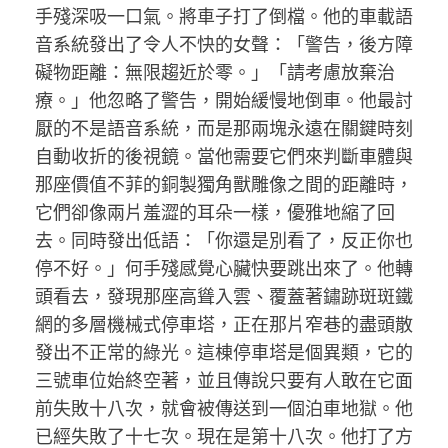
手殘深吸一口氣。將車子打了倒檔。他的車載語
音系統發出了令人不快的女聲：「警告，後方障
礙物距離：無限趨近於零。」「請考慮放棄治
療。」他忽略了警告，開始緩慢地倒車。他最討
厭的不是語音系統，而是那兩塊永遠在關鍵時刻
自動收折的後視鏡。當他需要它們來判斷車體與
那座價值不菲的銅製獨角獸雕像之間的距離時，
它們卻像兩片羞澀的耳朵一樣，優雅地縮了回
去。同時發出低語：「你還是別看了，反正你也
停不好。」何手殘感覺心臟快要跳出來了。他轉
頭看去，發現那座高聳入雲、覆蓋著鏽跡斑斑鐵
網的多層機械式停車塔，正在那片窄巷的盡頭散
發出不正常的綠光。這棟停車塔是個異類，它的
三號車位始終空著，並且傳說只要有人敢在它面
前失敗十八次，就會被傳送到一個泊車地獄。他
已經失敗了十七次。現在是第十八次。他打了方