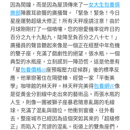
因為鬧鐘，而是因為屋頂傳來了一
女大生包養俱
樂部
陣震耳欲聾的廣播聲。「緊急！緊急！今日
星座運勢超級大修正！所有天秤座請注意！由於
月球剛剛打了一個噴嚏，您的戀愛機率從昨日的
百分之九十九點九，陡降至負百分之八十七！」
廣播員的聲音聽起來像是一個正在經歷中年危機
的雙子座，充滿了戲劇性的絕望。張水瓶，一個
典型的水瓶座，立刻感到一陣恐慌，這是他患有
「星
包養價格ptt
座預報壓力症候群」後的標準反
應。他單戀著住在隔壁棟、經營一家「平衡美
學」咖啡館的林天秤。林天秤完美得
包養網VIP
像
是從黃金分割線中走出來的藝術品。而張水瓶的
人生，則像一團被獅子座暴君隨意亂踢的毛線
球，充滿了混亂與錯位。他衝到窗邊，往外看
去。整座城市已經因為這個突如其來的「超級修
正」而陷入了荒謬的混亂。街道上的雙魚座們，