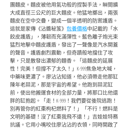
團麵皮。麵皮被他用氣功般的捏製手法，瞬間擴
大成直徑三公尺的巨大麵皮。他猛地擲出，兩張
麵皮在空中交疊，變成一個半透明的防禦護盾。
這就是家傳《沾醬秘笈》
包養價格
中記載的「水
餃皮護盾」，薄韌而充滿彈性。藍色離子炮光束
猛烈地擊中麵皮護盾，發出了一聲像是汽水開蓋
的聲音。護盾劇烈震動，但奇蹟般地擋住了攻
擊，只是散發出濃郁的麵香。「這麵皮的延展
性！完美！但撐不了太久！」K-999焦急地大喊，
中藥味更濃了。廖沾沾知道，他必須帶走他那缸
陳年老蒜泥，那是宇宙的希望。他跑到蒜泥缸
前，使出他搬運食材的全部力量，將那口比他還
胖的缸抱起。「走！K-999！我們要從後院逃跑！
別再管你的紅棗枸杞燃料了！」「不行！燃料是
文明的基礎！沒了紅棗我飛不遠！」吉娃娃特務
抗議。它用小嘴咬住廖沾沾的衣領，同時開啟了