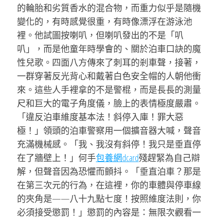
的輪胎和劣質香水的混合物，而重力似乎是隨機
變化的，有時感覺很重，有時像漂浮在游泳池
裡。他試圖按喇叭，但喇叭發出的不是「叭
叭」，而是他童年時學會的、關於泊車口訣的魔
性兒歌。四面八方傳來了刺耳的剎車聲，接著，
一群穿著反光背心和戴著白色安全帽的人朝他衝
來。這些人手裡拿的不是警棍，而是長長的測量
尺和巨大的電子角度儀，臉上的表情極度嚴肅。
「違反泊車維度基本法！斜停入庫！罪大惡
極！」領頭的泊車警察用一個擴音器大喊，聲音
充滿機械感。「我、我沒有斜停！我只是垂直停
在了牆壁上！」何手
包養網dcard
殘趕緊為自己辯
解，但聲音因為恐懼而顫抖。「垂直泊車？那是
在第三次元的行為，在這裡，你的車體與停車線
的夾角是——八十九點七度！按照維度法則，你
必須接受懲罰！」懲罰的內容是：無限次觀看一