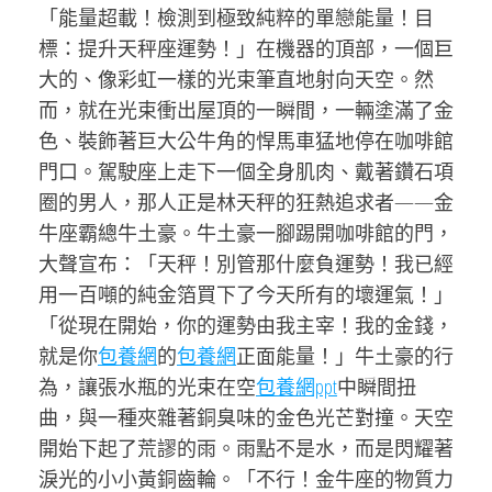
「能量超載！檢測到極致純粹的單戀能量！目
標：提升天秤座運勢！」在機器的頂部，一個巨
大的、像彩虹一樣的光束筆直地射向天空。然
而，就在光束衝出屋頂的一瞬間，一輛塗滿了金
色、裝飾著巨大公牛角的悍馬車猛地停在咖啡館
門口。駕駛座上走下一個全身肌肉、戴著鑽石項
圈的男人，那人正是林天秤的狂熱追求者——金
牛座霸總牛土豪。牛土豪一腳踢開咖啡館的門，
大聲宣布：「天秤！別管那什麼負運勢！我已經
用一百噸的純金箔買下了今天所有的壞運氣！」
「從現在開始，你的運勢由我主宰！我的金錢，
就是你
包養網
的
包養網
正面能量！」牛土豪的行
為，讓張水瓶的光束在空
包養網ppt
中瞬間扭
曲，與一種夾雜著銅臭味的金色光芒對撞。天空
開始下起了荒謬的雨。雨點不是水，而是閃耀著
淚光的小小黃銅齒輪。「不行！金牛座的物質力