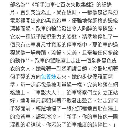
部名為**《新手泊車七百次失敗集錦》的紀錄
片，直到哭泣為止。就在這時，一輛像是從科幻
電影裡開出來的黑色跑車，優雅地從網格的邊緣
漂移而過。跑車的輪胎發出令人陶醉的摩擦聲，
它以一種近乎蔑視重力的姿態，精準地停進了一
個只有它車身尺寸寬度的停車格中。那泊車的過
程就像一場舞蹈，流暢、完美，且毫無任何多餘
的動作**。跑車的駕駛座上走出一個全身黑色皮
衣的女人，她戴著一副透明護目鏡，冷酷地朝著
何手殘的方向
包養妹
走來。她的步伐優雅而精
準，每一步都像是被測量過一樣，完美地落在網
格線上。「車影大人！」泊車警察們立刻立正站
好，連測量尺都顫抖著不敢發出聲音。她走到何
手殘面前，輕蔑地掃了一眼他那輛垂直貼在牆上
的掀背車，語氣冰冷。「新手，你的車技像一團
混亂的毛線球。你污染了泊車維度的純粹性。」