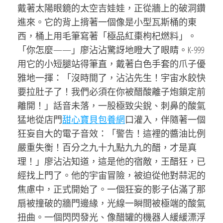
戴著太陽眼鏡的太空吉娃娃，正從牆上的破洞鑽
進來。它的背上揹著一個像是小型瓦斯桶的東
西，桶上用毛筆寫著「極品紅棗枸杞燃料」。
「你怎麼——」廖沾沾驚訝地瞪大了眼睛。K-999
用它的小短腿站得筆直，戴著白色手套的爪子優
雅地一揮：「沒時間了，沾沾先生！宇宙水餃快
要拉肚子了！我們必須在你被醋酸離子炮鎖定前
離開！」話音未落，一股極致尖銳、刺鼻的酸氣
猛地從店門
甜心寶貝包養網
口灌入，伴隨著一個
狂妄自大的電子音效：「警告！這裡的醬油比例
嚴重失衡！百分之九十九點九九的醋，才是真
理！」廖沾沾知道，這是他的宿敵，王醋狂，已
經找上門了。他的宇宙冒險，被迫從他對蒜泥的
焦慮中，正式開始了。一個狂妄的影子佔滿了那
扇被撞破的牆門邊緣，光線一瞬間被極端的酸氣
扭曲。一個閃閃發光、像醋罐的機器人緩緩漂浮