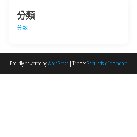
分類
分數
Proudly powered by
WordPress
|
Theme:
Popularis eCommerce