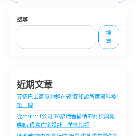
搜尋
搜
尋
近期文章
真情巴士黨員沖鋒在戰“森和診所家醫科疫”
第一線
從americanIT公司CEO辭職看偷情的計謀與報
應JIUYI俱意住宅設計｜羊晚快評