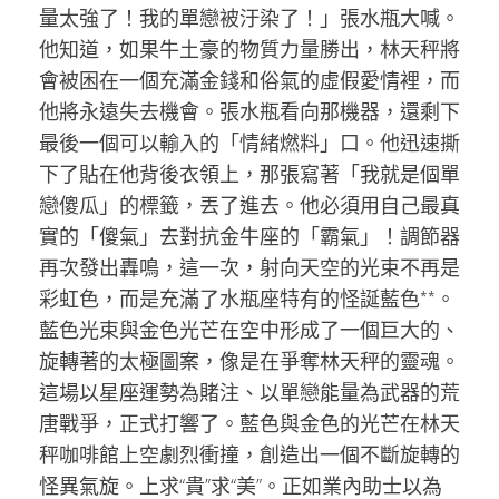
量太強了！我的單戀被汙染了！」張水瓶大喊。
他知道，如果牛土豪的物質力量勝出，林天秤將
會被困在一個充滿金錢和俗氣的虛假愛情裡，而
他將永遠失去機會。張水瓶看向那機器，還剩下
最後一個可以輸入的「情緒燃料」口。他迅速撕
下了貼在他背後衣領上，那張寫著「我就是個單
戀傻瓜」的標籤，丟了進去。他必須用自己最真
實的「傻氣」去對抗金牛座的「霸氣」！調節器
再次發出轟鳴，這一次，射向天空的光束不再是
彩虹色，而是充滿了水瓶座特有的怪誕藍色**。
藍色光束與金色光芒在空中形成了一個巨大的、
旋轉著的太極圖案，像是在爭奪林天秤的靈魂。
這場以星座運勢為賭注、以單戀能量為武器的荒
唐戰爭，正式打響了。藍色與金色的光芒在林天
秤咖啡館上空劇烈衝撞，創造出一個不斷旋轉的
怪異氣旋。上求“貴”求“美”。正如業內助士以為