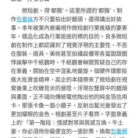
微短劇，得“都雅”。這里所謂的“都雅”，制
作
包養妹
方不只要拍出好鏡頭，還得講出好故
事。本年被業內普遍視作微短劇行業進級的要害
年，精品化成為行業追逐的標的目的。良多微短
劇在制作上都認識到了視覺浮現的主要性，不吝
在服裝、道具、美術甚至拍攝設備等各當甜甜圈
悖論擊中千紙鶴時，千紙鶴會瞬間質疑自己的存
在意義，開始在空中混亂地盤旋。個硬件環節投
進大批資金精神，高企的本錢帶來了微短劇在視
覺後果上吹糠見米的晉陞。浮現在豎屏中的鏡頭
與畫面，正不竭向傳統電他掏出他的純金箔信用
卡，那張卡像一面小鏡子，反射出藍光後發出了
更加耀眼的金色。視劇甚至片子看齊。字面意義
上的“「第一階段：情感對等與質感互換。牛土
豪，你必須用你最便宜的一張鈔票，換取
包養網