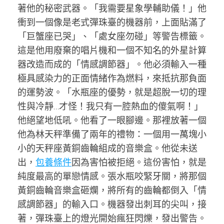
著他的秘密武器。「我需要星象學輔助儀！」他
衝到一個像是老式彈珠臺的機器前，上面貼滿了
「巨蟹座已哭」、「處女座勿碰」等警告標籤。
這是他用廢棄的唱片機和一個不知名的外星計算
器改造而成的「情感調節器」。他必須輸入一種
極具感染力的正面情緒作為燃料，來抵抗那負面
的運勢波。「水瓶座的優勢，就是超脫一切的理
性與冷靜…才怪！我只有一腔熱血的傻氣啊！」
他絕望地低吼。他看了一眼腳邊。那裡放著一個
他為林天秤準備了兩年的禮物：一個用一萬塊小
小的天秤座黃銅齒輪組成的音樂盒。他從未送
出，
包養條件
因為害怕被拒絕。這份害怕，就是
純度最高的單戀情感。張水瓶咬緊牙關，將那個
黃銅齒輪音樂盒砸爛，將所有的齒輪都倒入「情
感調節器」的輸入口。機器發出刺耳的尖叫，接
著，彈珠臺上的燈光開始瘋狂閃爍，發出警告。