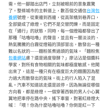
需。他一腳踏出店門，立刻被眼前的景象震驚
了。整條城市的主幹道上，數百個交通信
台灣包
養網
號燈，從東邊到西邊，從高架橋到巷弄口，
全部變成了綠燈。它們不是交替閃爍，而是固定
在「通行」的狀態，同時，每一個燈箱都發出了
那種「咕嚕咕嚕」的聲音，並且有一層淡淡的、
熱氣騰騰的白霧從燈箱的頂部冒出，散發出一種
難以名狀的——麵粉蒸煮過頭的氣味。「麵粉焦
包養網站
慮？還是過度發酵？」廖沾沾是個醬料
學家，對所有食物相關的氣味都極度敏感。他聞
出來了，這是一種只有在極度巨大的麵團因為壓
力過大而散發出的氣味。街上的行人陷入了混
亂。汽車不知道該走還是該停，因為無論從哪個
方向看，都是綠燈。一個穿著西裝的男人小心翼
翼地把車停在路中央，搖下車窗，對著紅綠燈大
喊：「喂！你為什麼咕嚕咕嚕？你倒是紅一下