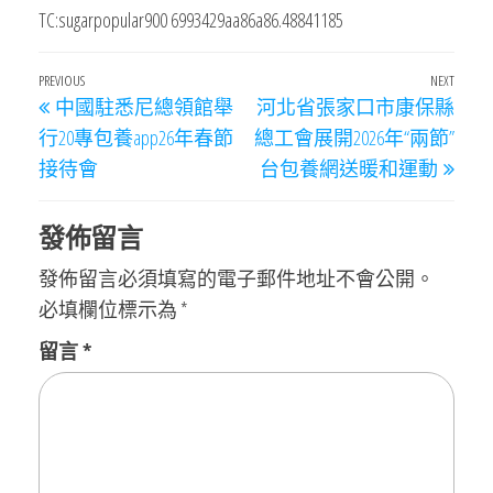
TC:sugarpopular900 6993429aa86a86.48841185
文
Previous
PREVIOUS
NEXT
Next
中國駐悉尼總領館舉
河北省張家口市康保縣
章
Post
Post
行20專包養app26年春節
總工會展開2026年“兩節”
導
接待會
台包養網送暖和運動
覽
發佈留言
發佈留言必須填寫的電子郵件地址不會公開。
必填欄位標示為
*
留言
*