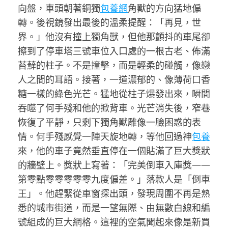
向盤，車頭朝著銅獨
包養網
角獸的方向猛地偏
轉。後視鏡發出最後的溫柔提醒：「再見，世
界。」他沒有撞上獨角獸，但他那顫抖的車尾卻
擦到了停車塔三號車位入口處的一根古老、佈滿
苔蘚的柱子。不是撞擊，而是輕柔的碰觸，像戀
人之間的耳語。接著，一道濃郁的、像薄荷口香
糖一樣的綠色光芒。猛地從柱子爆發出來，瞬間
吞噬了何手殘和他的掀背車。光芒消失後，窄巷
恢復了平靜，只剩下獨角獸雕像一臉困惑的表
情。何手殘感覺一陣天旋地轉，等他回過神
包養
來，他的車子竟然垂直停在一個貼滿了巨大獎狀
的牆壁上。獎狀上寫著：「完美倒車入庫獎——
第零點零零零零零九度偏差。」落款人是「倒車
王」。他趕緊從車窗探出頭，發現周圍不再是熟
悉的城市街道，而是一望無際、由無數白線和編
號組成的巨大網格。這裡的空氣聞起來像是新買