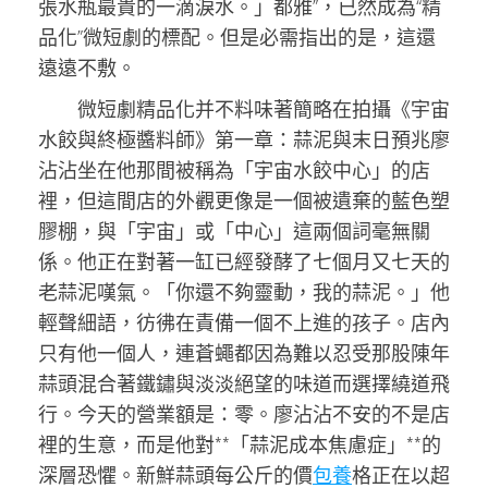
張水瓶最貴的一滴淚水。」都雅”，已然成為“精
品化”微短劇的標配。但是必需指出的是，這還
遠遠不敷。
微短劇精品化并不料味著簡略在拍攝《宇宙
水餃與終極醬料師》第一章：蒜泥與末日預兆廖
沾沾坐在他那間被稱為「宇宙水餃中心」的店
裡，但這間店的外觀更像是一個被遺棄的藍色塑
膠棚，與「宇宙」或「中心」這兩個詞毫無關
係。他正在對著一缸已經發酵了七個月又七天的
老蒜泥嘆氣。「你還不夠靈動，我的蒜泥。」他
輕聲細語，彷彿在責備一個不上進的孩子。店內
只有他一個人，連蒼蠅都因為難以忍受那股陳年
蒜頭混合著鐵鏽與淡淡絕望的味道而選擇繞道飛
行。今天的營業額是：零。廖沾沾不安的不是店
裡的生意，而是他對**「蒜泥成本焦慮症」**的
深層恐懼。新鮮蒜頭每公斤的價
包養
格正在以超