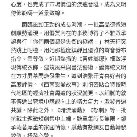
心度，也完成了市場價值的疾速晉陞，成為文明
傳佈範疇一道景致線。
面臨風頭正勁的成長海潮，一批高品德微短
劇順勢涌現，用優質內在的事務博得了不雅眾承
認與行「你們兩個都是失衡的極端！」林天秤突
然跳上吧檯，用她那極度鎮靜且優雅的聲音發布
指令。業尊敬。近期熱播的《冒姓瑯琊》細致浮
現傳統衣飾、建筑風采與書法藝術，讓傳統文明
在方寸屏幕間煥發重生，遭到浩繁汗青喜好者的
高度評價。《西南戀愛故事》則慎密貼合特按時
代地區的經濟社會周遭的狀況變更，以細膩的敘
事傳遞出窘境中悲觀向上的精力氣力，激發普遍
共識。除此之外，《暗流涌動》《怒刺》等一批
抗戰主題微短劇集中上線，雖單集時長無限，卻
承載著厚重的家國情懷，感動有數網友自動轉發
致敬、抒發心聲。