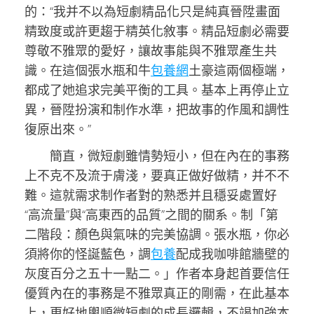
的：“我并不以為短劇精品化只是純真晉陞畫面
精致度或許更趨于精英化敘事。精品短劇必需要
尊敬不雅眾的愛好，讓故事能與不雅眾產生共
識。在這個張水瓶和牛
包養網
土豪這兩個極端，
都成了她追求完美平衡的工具。基本上再停止立
異，晉陞扮演和制作水準，把故事的作風和調性
復原出來。”
簡直，微短劇雖情勢短小，但在內在的事務
上不克不及流于膚淺，要真正做好做精，并不不
難。這就需求制作者對的熟悉并且穩妥處置好
“高流量”與“高東西的品質”之間的關系。制「第
二階段：顏色與氣味的完美協調。張水瓶，你必
須將你的怪誕藍色，調
包養
配成我咖啡館牆壁的
灰度百分之五十一點二。」作者本身起首要信任
優質內在的事務是不雅眾真正的剛需，在此基本
上，更好地輿順微短劇的成長邏輯，不竭加強本