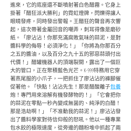
進來，它的底座還不斷噴射著白色醋霧。它身上
掛著「醋狂派大勝利」的霓虹燈牌，閃爍得讓人
眼睛發疼，同時發出警報。王醋狂的聲音再次響
起，這次帶著金屬回音的嘲弄，刺耳得像是磨砂
紙。「廖沾沾！你那充滿腐敗氣味的蒜泥，是對
醬料學的侮辱！必須淨化！」「你將為你那百分
之五的醬油，以及百分之九十五的邪惡蒜頭付出
代價！」醋罐機器人的頂端裂開，露出了一個巨
大的管口，正在聚積藍色光芒。K-999特務用它穿
著燕尾服的小爪子，一把抓住了廖沾沾的褲腳催
促著他。「快點！沾沾先生！那是醋酸離子
包養
炮！專門用來溶解有機發酵物的！」「它會把你
的蒜泥在零點一秒內變成無菌的、純淨的白醋！
那是浩劫啊！」「不准動我的蒜泥！」廖沾沾發
出了醬料學家對待信仰般的怒吼。他以一種專業
包水餃的極限速度，從旁邊的麵粉堆中抓起了兩