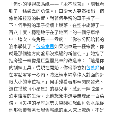
「但你的後視鏡貼紙——『永不放棄』，讓我看
到了一絲愚蠢的勇氣。」車影大人突然掏出一個
像是遙控器的裝置，對著何手殘的車子按了一
下。何手殘的車子從牆上脫落，在空中旋轉了一
百八十度，穩穩地停在了地面上的一個停車格
中。這次，夾角是——零度。「你被分配給我的
泊車學徒了。
包養意思
如果泊車是一種宗教，你
就是那個連方向盤都沒摸過的新信徒。」她指了
指旁邊一輛像是巨型嬰兒車的改造車：「這是你
的訓練工具，從現在開始，你得學會如
包養網
何
在零點零零一秒內，將這輛車精準停入對面的針
眼大小的車位裡。」何手殘看著那輛閃閃發光、
還在播放《小星星》的嬰兒車，感到一陣眩暈。
泊車維度的生活，比他想象中還要無理頭一百萬
倍。《失控的星座運勢與單戀狂想曲》張水瓶從
他那張覆蓋著七層舊報紙的單人床上驚醒，不是