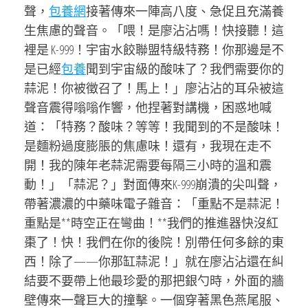
聲，
包養網
接著傳來一陣高八度、急促且充滿養
生焦慮的聲音。「喂！是廖沾沾嗎！快接聽！這
裡是 K-999！宇宙水餃聯盟特級特務！你那邊是不
是已經
包養
聞到宇宙級的酸味了？我們需要你的
蒜泥！你被徵召了！馬上！」廖沾沾的耳朵被這
聲音震得嗡嗡作響，他捏著對講機，困惑地喊
道：「特務？酸味？等等！我聞到的不是酸味！
是麵粉過度膨脹的焦慮味！還有，我現在走不
開！我的陳年老蒜泥需要每隔三小時的溫和震
動！」「蒜泥？」對面傳來K-999崩潰的尖叫聲，
帶著濃濃的中藥味電子雜音：「重點不是蒜泥！
重點是**時空正在彎曲！**我們的推進器快沒紅
棗了！快！我們在你的後院！別帶任何多餘的東
西！除了——你那缸蒜泥！」就在廖沾沾還在糾
結要不要帶上他最珍愛的那把銀勺時，外面的牆
壁傳來一聲巨大的撞擊。一個穿著黑色燕尾服、