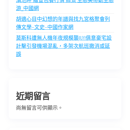
滇池畔“繪查包養行情”綠景 生態美帶動生態
游_中國網
胡適心目中幻想的年譜與找九宮格聚會列
傳文學–文史–中國作家網
莫斯科遭無人機年夜規模襲JIUYI俱意豪宅設
計擊引發機場混亂，多架次航班撤消或延
誤
近期留言
尚無留言可供顯示。