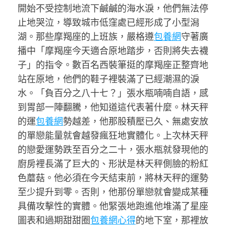
開始不受控制地流下鹹鹹的海水淚，他們無法停
止地哭泣，導致城市低窪處已經形成了小型潟
湖。那些摩羯座的上班族，嚴格遵
包養網
守著廣
播中「摩羯座今天適合原地踏步，否則將失去襪
子」的指令。數百名西裝筆挺的摩羯座正整齊地
站在原地，他們的鞋子裡裝滿了已經潮濕的淚
水。「負百分之八十七？」張水瓶喃喃自語，感
到胃部一陣翻騰，他知道這代表著什麼。林天秤
的運
包養網
勢越差，他那股積壓已久、無處安放
的單戀能量就會越發瘋狂地實體化。上次林天秤
的戀愛運勢跌至百分之二十，張水瓶就發現他的
廚房裡長滿了巨大的、形狀是林天秤側臉的粉紅
色蘑菇。他必須在今天結束前，將林天秤的運勢
至少提升到零。否則，他那份單戀就會變成某種
具備攻擊性的實體。他緊張地跑進他堆滿了星座
圖表和過期甜甜圈
包養網心得
的地下室，那裡放