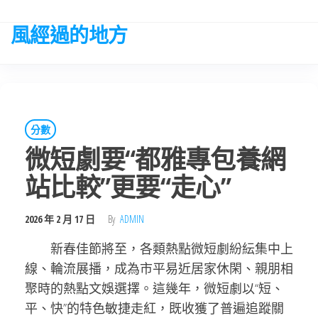
Skip
to
風經過的地方
the
content
分數
微短劇要“都雅專包養網
站比較”更要“走心”
2026 年 2 月 17 日
By
ADMIN
新春佳節將至，各類熱點微短劇紛紜集中上
線、輪流展播，成為市平易近居家休閑、親朋相
聚時的熱點文娛選擇。這幾年，微短劇以“短、
平、快”的特色敏捷走紅，既收獲了普遍追蹤關