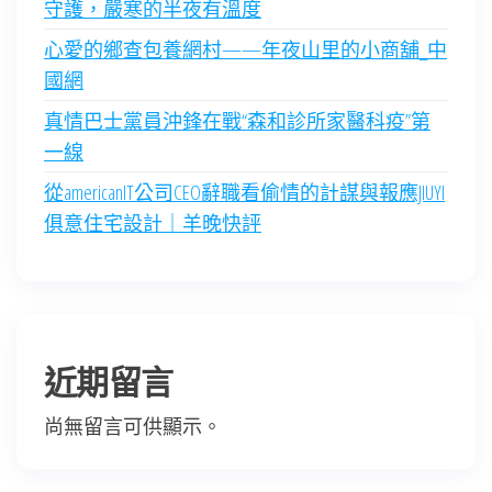
守護，嚴寒的半夜有溫度
心愛的鄉查包養網村——年夜山里的小商舖_中
國網
真情巴士黨員沖鋒在戰“森和診所家醫科疫”第
一線
從americanIT公司CEO辭職看偷情的計謀與報應JIUYI
俱意住宅設計｜羊晚快評
近期留言
尚無留言可供顯示。