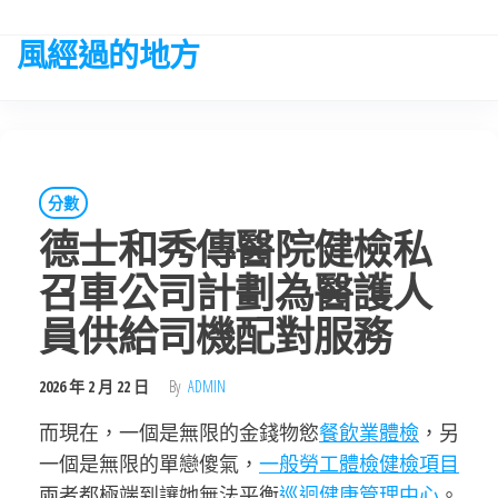
Skip
to
風經過的地方
the
content
分數
德士和秀傳醫院健檢私
召車公司計劃為醫護人
員供給司機配對服務
2026 年 2 月 22 日
By
ADMIN
而現在，一個是無限的金錢物慾
餐飲業體檢
，另
一個是無限的單戀傻氣，
一般勞工體檢
健檢項目
兩者都極端到讓她無法平衡
巡迴健康管理中心
。