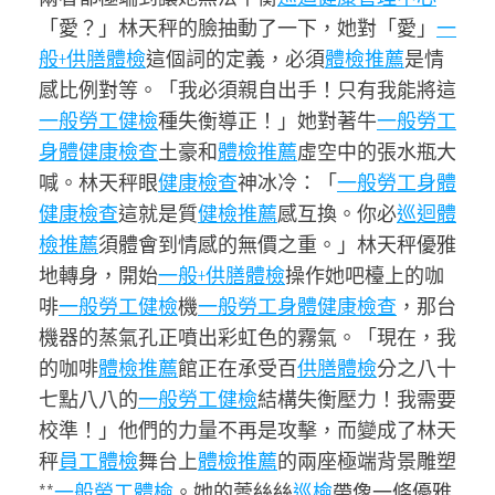
「愛？」林天秤的臉抽動了一下，她對「愛」
一
般+供膳體檢
這個詞的定義，必須
體檢推薦
是情
感比例對等。「我必須親自出手！只有我能將這
一般勞工健檢
種失衡導正！」她對著牛
一般勞工
身體健康檢查
土豪和
體檢推薦
虛空中的張水瓶大
喊。林天秤眼
健康檢查
神冰冷：「
一般勞工身體
健康檢查
這就是質
健檢推薦
感互換。你必
巡迴體
檢推薦
須體會到情感的無價之重。」林天秤優雅
地轉身，開始
一般+供膳體檢
操作她吧檯上的咖
啡
一般勞工健檢
機
一般勞工身體健康檢查
，那台
機器的蒸氣孔正噴出彩虹色的霧氣。「現在，我
的咖啡
體檢推薦
館正在承受百
供膳體檢
分之八十
七點八八的
一般勞工健檢
結構失衡壓力！我需要
校準！」他們的力量不再是攻擊，而變成了林天
秤
員工體檢
舞台上
體檢推薦
的兩座極端背景雕塑
**
一般勞工體檢
。她的蕾絲絲
巡檢
帶像一條優雅