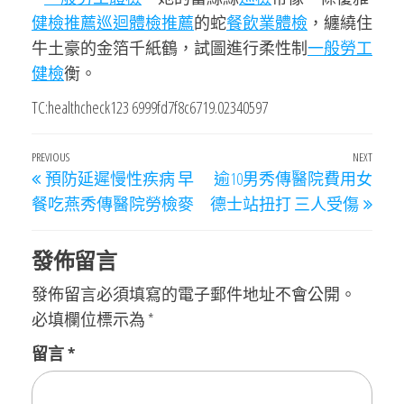
健檢推薦
巡迴體檢推薦
的蛇
餐飲業體檢
，纏繞住
牛土豪的金箔千紙鶴，試圖進行柔性制
一般勞工
健檢
衡。
TC:healthcheck123 6999fd7f8c6719.02340597
文
Previous
PREVIOUS
NEXT
Next
預防延遲慢性疾病 早
逾10男秀傳醫院費用女
章
Post
Post
餐吃燕秀傳醫院勞檢麥
德士站扭打 三人受傷
導
覽
發佈留言
發佈留言必須填寫的電子郵件地址不會公開。
必填欄位標示為
*
留言
*