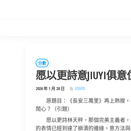
Skip
to
the
content
分數
愿以更詩意JIUYI
2026 年 1 月 28 日
By
ADMIN
原題目：《長安三萬里》再上熱搜，
鬧心？（引題）
愿以更詩林天秤，那個完美主義者，
的表情已經到達了崩潰的邊緣。意方法與