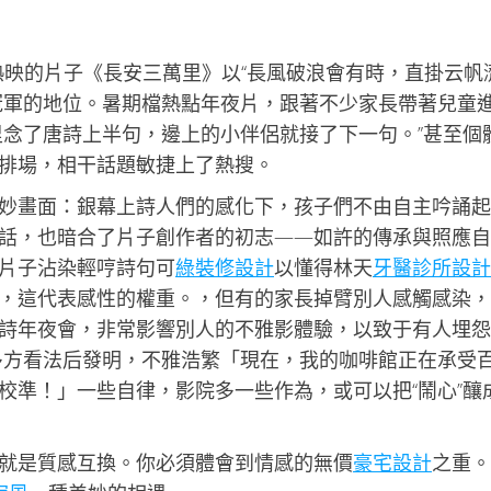
在熱映的片子《長安三萬里》以“長風破浪會有時，直掛云帆
冠軍的地位。暑期檔熱點年夜片，跟著不少家長帶著兒童
里念了唐詩上半句，邊上的小伴侶就接了下一句。”甚至個
排場，相干話題敏捷上了熱搜。
妙畫面：銀幕上詩人們的感化下，孩子們不由自主吟誦起
話，也暗合了片子創作者的初志——如許的傳承與照應自
片子沾染輕哼詩句可
綠裝修設計
以懂得林天
牙醫診所設計
，這代表感性的權重。，但有的家長掉臂別人感觸感染，
詩年夜會，非常影響別人的不雅影體驗，以致于有人埋怨
多方看法后發明，不雅浩繁「現在，我的咖啡館正在承受
校準！」一些自律，影院多一些作為，或可以把“鬧心”釀成
就是質感互換。你必須體會到情感的無價
豪宅設計
之重。