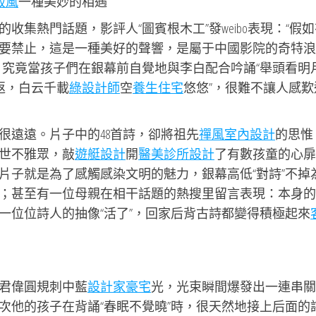
寂風
一種美妙的相遇
的收集熱門話題，影評人“圖賓根木工”發weibo表現：“假
要禁止，這是一種美好的聲響，是屬于中國影院的奇特浪
。究竟當孩子們在銀幕前自覺地與李白配合吟誦“舉頭看明
返，白云千載
綠設計師
空
養生住宅
悠悠”，很難不讓人感歎
很遠遠。片子中的48首詩，卻將祖先
禪風室內設計
的思惟
世不雅眾，敲
遊艇設計
開
醫美診所設計
了有數孩童的心扉
片子就是為了感觸感染文明的魅力，銀幕高低“對詩”不掉
；甚至有一位母親在相干話題的熱搜里留言表現：本身的
一位位詩人的抽像“活了”，回家后背古詩都變得積極起來
君偉圓規刺中藍
設計家豪宅
光，光束瞬間爆發出一連串關
次他的孩子在背誦“春眠不覺曉”時，很天然地接上后面的