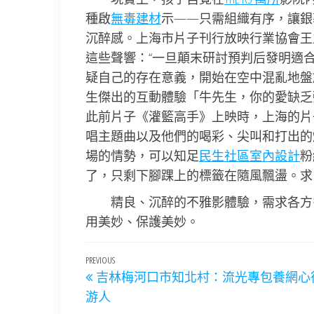
種啟
無毒建材
示——只需組織有序，讓銀
沉醉感。上海市片子刊行放映行業協會王
這些聲響：“一旦顛末研討預判后發明適
疑自己的存在意義，開始在空中混亂地盤
生傑出的互動體驗「牛先生，你的愛缺乏
此前片子《灌籃高手》上映時，上海的片
唱主題曲以及他們的喝彩、尖叫和打出的
場的情勢，可以知足
民生社區室內設計
粉
了，只剩下腳踝上的標籤在隨風飄盪。求
精良、沉醉的不雅影體驗，需求各方
用美妙、保護美妙。
文
Previous
PREVIOUS
吉林梅河口市知北村：流光專包養網心
章
Post
游人
導