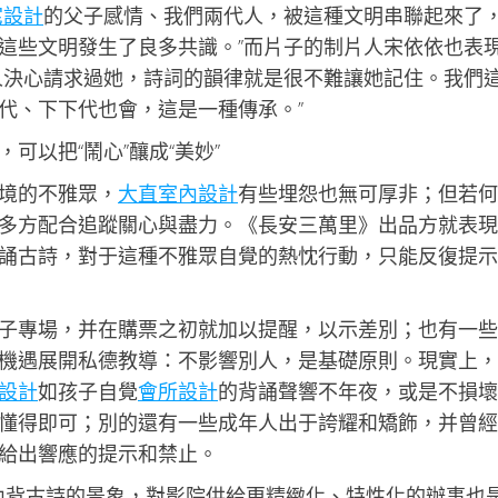
宅設計
的父子感情、我們兩代人，被這種文明串聯起來了
這些文明發生了良多共識。”而片子的制片人宋依依也表
人決心請求過她，詩詞的韻律就是很不難讓她記住。我們
代、下下代也會，這是一種傳承。”
可以把“鬧心”釀成“美妙”
境的不雅眾，
大直室內設計
有些埋怨也無可厚非；但若何
多方配合追蹤關心與盡力。《長安三萬里》出品方就表現
誦古詩，對于這種不雅眾自覺的熱忱行動，只能反復提示
子專場，并在購票之初就加以提醒，以示差別；也有一些
機遇展開私德教導：不影響別人，是基礎原則。現實上，
設計
如孩子自覺
會所設計
的背誦聲響不年夜，或是不損壞
懂得即可；別的還有一些成年人出于誇耀和矯飾，并曾經
給出響應的提示和禁止。
內背古詩的景象，對影院供給更精緻化、特性化的辦事也