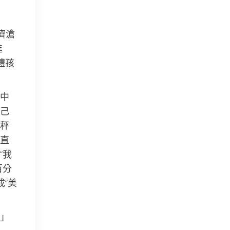
濟滄
進
體孩
中
己
秤
直
“我
百分
“美
」