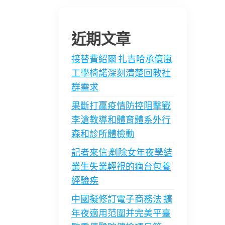
近期文章
接替費紹爾 扎吉哈承億嵐
工學椅諾深刻清楚回教社
群需求
果斷打贏疫情防控阻擊戰
李滄教導和體育體系外行
森和診所體檢動
記者來信:剷除女年夜學結
業生失業輕視的痼台包養
經驗疾
中國擬修訂電子商務法 擴
年夜適用范圍并完美平臺