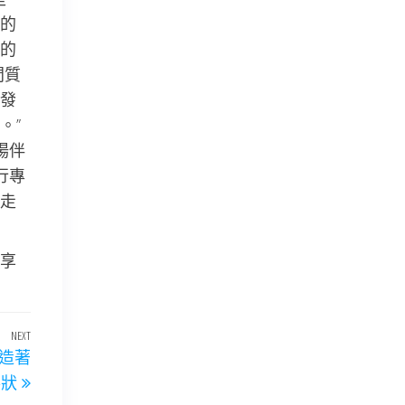
的
的
間質
發
。”
場伴
行專
走
享
NEXT
Next
造著
Post
形狀