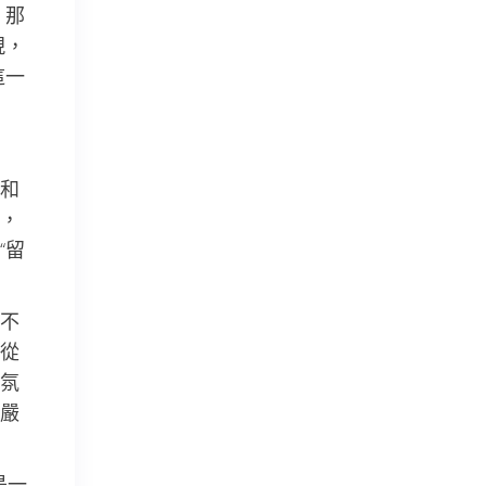
，那
現，
這一
和
，
“留
不
從
氛
嚴
是一