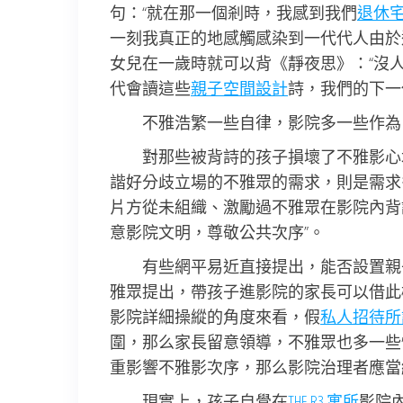
句：“就在那一個剎時，我感到我們
退休
一刻我真正的地感觸感染到一代代人由於
女兒在一歲時就可以背《靜夜思》：“沒
代會讀這些
親子空間設計
詩，我們的下一
不雅浩繁一些自律，影院多一些作為，
對那些被背詩的孩子損壞了不雅影心
諧好分歧立場的不雅眾的需求，則是需求
片方從未組織、激勵過不雅眾在影院內背
意影院文明，尊敬公共次序”。
有些網平易近直接提出，能否設置親
雅眾提出，帶孩子進影院的家長可以借此
影院詳細操縱的角度來看，假
私人招待所
圍，那么家長留意領導，不雅眾也多一些
重影響不雅影次序，那么影院治理者應當
現實上，孩子自覺在
THE R3 寓所
影院