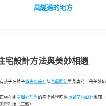
風經過的地方
俱意住宅設計方法與美妙相遇
有孩子在片子
新古典設計
院
老屋翻新
里背唐詩，是美妙仍
正坐在她
空間心理學
的平衡美學吧檯
loft風室內設計
後面
美妙相遇（主題）