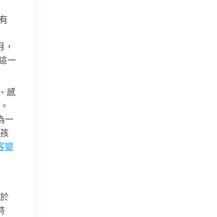
如有
月，
這一
、感
。
為一
孩
客變
於
詩