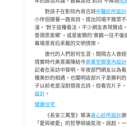
年的感情共識，銀幕高低“對詩”不掉為
侘
對孩子在影院內背古詩
中醫診所設計
小伴侶隨著一路背詩，提出同場不雅眾不
漫。”對于這種看法，不少網友表現贊成
垂頭思家鄉”，或是崔顥的“黃鶴一往不復
幕場景背后承載的文明情懷。
唐代的人們若何生涯，間隔古人曾經
情實時代美景展陳給今
商業空間室內設計
記者在采訪中發明，年夜部門網友以為看
種美妙的相遇，也闡明這部片子是勝利的
子以前老是沒耐煩背古詩，但看完片子，
設計
。
健康住宅
《長安三萬里》導演
身心診所設計
謝
「愛與被愛」的哲學辯論氣泡。說起，一