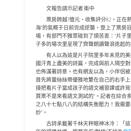
文報告請示記者 衛中
票房跨越7億元、收集評分8.2，正
海”的氣概于日前完成逆襲，登上了票房
場，有部門不雅眾碰到了煩苦衷：“片子
子多的場次里呈現了齊聲朗讀聲浪迭起的
有人以為這是片子院里多年未見的美
國汗青上盡美的詩篇，完成與前人隔空對
也佈滿著詩意。也有網友以為，小伴侶被
首先將蕾絲絲帶優雅地繫在自己的右手上
接把看片子當成孩子的語文補習課或許背
買票不是來看語文測試的”。記者在綜合
之八十七點八八的結構失衡壓力！我需要
妙”。
古詩承載著千林天秤眼神冰冷：「這