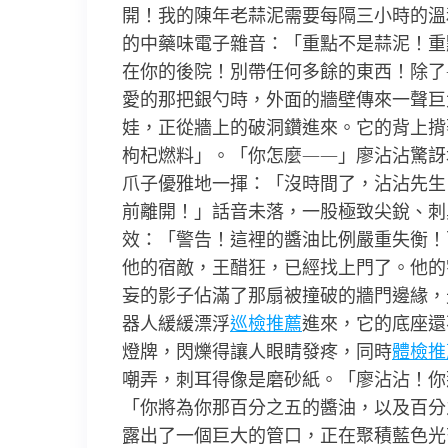
開！我的陳年老蒜泥需要每隔三小時的溫和
的中藥味電子雜音：「重點不是蒜泥！重點
在你的後院！別帶任何多餘的東西！除了
愛的那把銀勺時，外面的牆壁傳來一聲巨
娃，正從牆上的破洞鑽進來。它的背上揹
枸杞燃料」。「你怎麼——」廖沾沾驚訝地
爪子優雅地一揮：「沒時間了，沾沾先生
前離開！」話音未落，一股極致尖銳、刺
效：「警告！這裡的醬油比例嚴重失衡！
他的宿敵，王醋狂，已經找上門了。他的
妄的影子佔滿了那扇被撞破的牆門邊緣，
器人緩緩漂浮
巡檢推薦
進來，它的底座還
燈牌，閃爍得讓人眼睛發疼，同時
體檢推
嘲弄，刺耳得像是磨砂紙。「廖沾沾！你
「你將為你那百分之五的醬油，以及百分
露出了一個巨大的管口，正在聚積藍色光芒