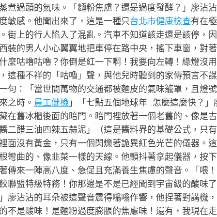
蒸煮過頭的氣味。「麵粉焦慮？還是過度發酵？」廖沾沾
度敏感。他聞出來了，這是一種只
台北巿健康檢查
有在極
。街上的行人陷入了混亂。汽車不知道該走還是該停，因
西裝的男人小心翼翼地把車停在路中央，搖下車窗，對著
什麼咕嚕咕嚕？你倒是紅一下啊！我要向左轉！綠燈沒用
，這種不祥的「咕嚕」聲，與他兒時聽到的家傳預言不謀
一句：「當世間萬物的交通都被麵皮的氣味籠罩，且燈號
來之時。
員工健檢
」「七點五個地球年…怎麼這麼快？」
藏在舊冰櫃後面的暗門。暗門裡放著一個老舊的、像是古
醬二醋三油四辣五蒜泥」（這是醬料界的基礎公式，只有
裡面沒有黃金，只有一個閃爍著詭異紅色光芒的儀器。這
根彎曲的、像韭菜一樣的天線。他顫抖著拿起儀器，按下
著傳來一陣高八度、急促且充滿養生焦慮的聲音。「喂！
宇宙水餃聯盟特級特務！你那邊是不是已經聞到宇宙級的酸味
」廖沾沾的耳朵被這聲音震得嗡嗡作響，他捏著對講機，
的不是酸味！是麵粉過度膨脹的焦慮味！還有，我現在走