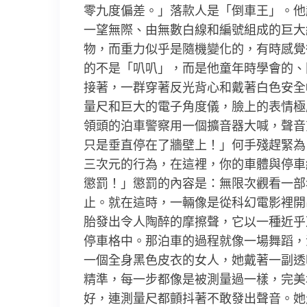
零九度偏差。」落款人是「倒車王」。他
一望無際、由無數白線和編號組成的巨大
物，而重力似乎是隨機變化的，有時感覺
的不是「叭叭」，而是他童年時學會的、
接著，一群穿著反光背心和戴著白色安全
量尺和巨大的電子角度儀，臉上的表情極
領頭的泊車警察用一個擴音器大喊，聲音
只是垂直停在了牆壁上！」何手殘趕緊為
三次元的行為，在這裡，你的車體與停車
懲罰！」懲罰的內容是：無限次觀看一部
止。就在這時，一輛像是從科幻電影裡開
胎發出令人陶醉的摩擦聲，它以一種近乎
停車格中。那泊車的過程就像一場舞蹈，
一個全身黑色皮衣的女人，她戴著一副透
精準，每一步都像是被測量過一樣，完美
好，連測量尺都顫抖著不敢發出聲音。她