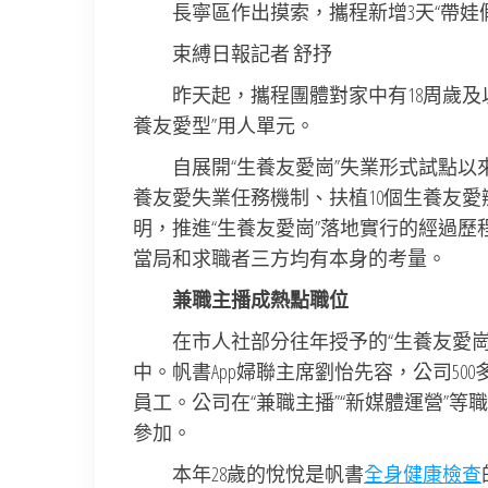
長寧區作出摸索，攜程新增3天“帶娃
束縛日報記者 舒抒
昨天起，攜程團體對家中有18周歲及
養友愛型”用人單元。
自展開“生養友愛崗”失業形式試點以
養友愛失業任務機制、扶植10個生養友愛辦
明，推進“生養友愛崗”落地實行的經過
當局和求職者三方均有本身的考量。
兼職主播成熱點職位
在市人社部分往年授予的“生養友愛
中。帆書App婦聯主席劉怡先容，公司50
員工。公司在“兼職主播”“新媒體運營”等
參加。
本年28歲的悅悅是帆書
全身健康檢查