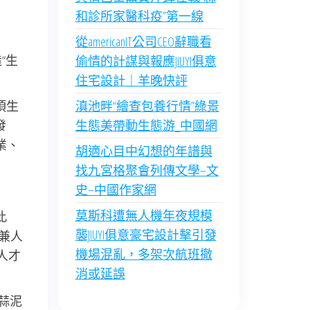
和診所家醫科疫”第一線
從americanIT公司CEO辭職看
“生
偷情的計謀與報應JIUYI俱意
住宅設計｜羊晚快評
項生
滇池畔“繪查包養行情”綠景
發
生態美帶動生態游_中國網
業、
胡適心目中幻想的年譜與
找九宮格聚會列傳文學–文
史–中國作家網
莫斯科遭無人機年夜規模
此
襲JIUYI俱意豪宅設計擊引發
有兼人
機場混亂，多架次航班撤
人才
消或延誤
蒜泥