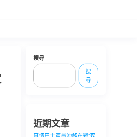
搜尋
搜
家
尋
近期文章
真情巴士黨員沖鋒在戰“森