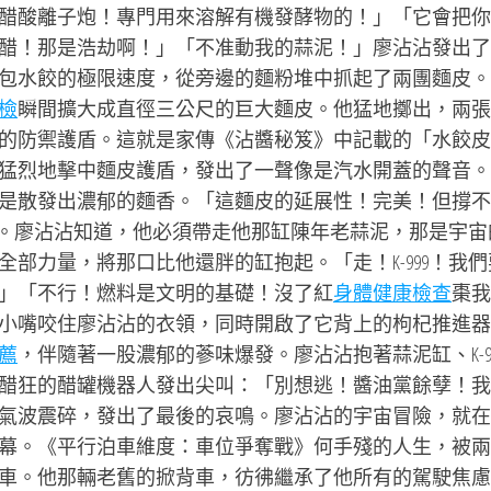
醋酸離子炮！專門用來溶解有機發酵物的！」「它會把你
醋！那是浩劫啊！」「不准動我的蒜泥！」廖沾沾發出了
包水餃的極限速度，從旁邊的麵粉堆中抓起了兩團麵皮。
檢
瞬間擴大成直徑三公尺的巨大麵皮。他猛地擲出，兩張
的防禦護盾。這就是家傳《沾醬秘笈》中記載的「水餃皮
猛烈地擊中麵皮護盾，發出了一聲像是汽水開蓋的聲音。
是散發出濃郁的麵香。「這麵皮的延展性！完美！但撐不
濃了。廖沾沾知道，他必須帶走他那缸陳年老蒜泥，那是宇宙
部力量，將那口比他還胖的缸抱起。「走！K-999！我們
」「不行！燃料是文明的基礎！沒了紅
身體健康檢查
棗我
小嘴咬住廖沾沾的衣領，同時開啟了它背上的枸杞推進器
薦
，伴隨著一股濃郁的蔘味爆發。廖沾沾抱著蒜泥缸、K-9
醋狂的醋罐機器人發出尖叫：「別想逃！醬油黨餘孽！我
氣波震碎，發出了最後的哀鳴。廖沾沾的宇宙冒險，就在
幕。《平行泊車維度：車位爭奪戰》何手殘的人生，被兩
車。他那輛老舊的掀背車，彷彿繼承了他所有的駕駛焦慮