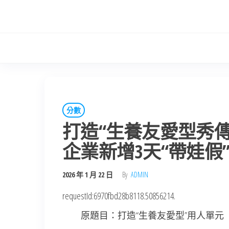
Skip
to
the
content
分數
打造“生養友愛型秀傳
企業新增3天“帶娃假
2026 年 1 月 22 日
By
ADMIN
requestId:6970fbd28b8118.50856214.
原題目：打造“生養友愛型”用人單元