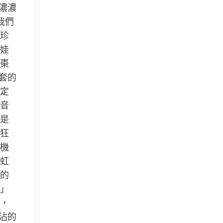
濃濃
我們
珍
娃
棗
套的
定
音
是
狂
機
虹
的
」
，
沾的