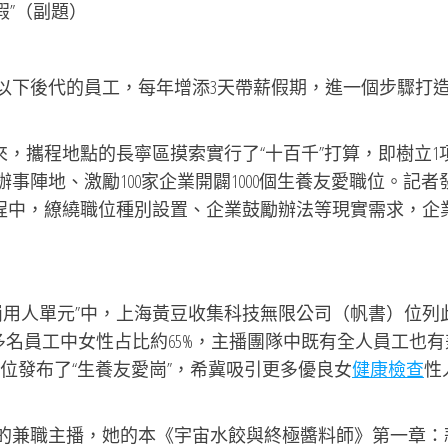
假”（副題）
以下後代的員工，每年增添3天帶薪假期，進一個步驟打造
來，攜程地點的長寧區摸索實行了“十百千”打算，即樹立1
事陣地、激勵100家企業開闢1000個生養友愛職位。記者
歷程中，繚繞職位種別設置、企業鼓勵辦法等現實需求，企
崗用人單元”中，上海黃豆收集科技無限公司（帆書）位列
0多名員工中女性占比約65%，主播團隊中既有全人員工也
職位發布了“生養友愛崗”，希冀吸引更多優良女
健康檢查
性
的兼職主播，她的本《宇宙水餃與終極醬料師》第一章：