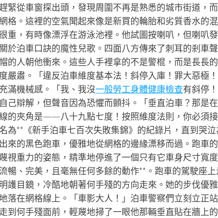
趕緊從車窗探出頭，發現周圍不再是熟悉的城市街道，而
網格。這裡的空氣聞起來像是新買的輪胎和劣質香水的混
很重，有時像漂浮在游泳池裡。他試圖按喇叭，但喇叭發
關於泊車口訣的魔性兒歌。四面八方傳來了刺耳的剎車聲
帽的人朝他衝來。這些人手裡拿的不是警棍，而是長長的
度嚴肅。「違反泊車維度基本法！斜停入庫！罪大惡極！
充滿機械感。「我、我沒
一般勞工身體健康檢查
有斜停！
自己辯解，但聲音因為恐懼而顫抖。「垂直泊車？那是在
線的夾角是——八十九點七度！按照維度法則，你必須接
名為**《新手泊車七百次失敗集錦》的紀錄片，直到哭泣
出來的黑色跑車，優雅地從網格的邊緣漂移而過。跑車的
蔑視重力的姿態，精準地停進了一個只有它車身尺寸寬度
流暢、完美，且毫無任何多餘的動作**。跑車的駕駛座上
明護目鏡，冷酷地朝著何手殘的方向走來。她的步伐優雅
地落在網格線上。「車影大人！」泊車警察們立刻立正站
走到何手殘面前，輕蔑地掃了一眼他那輛垂直貼在牆上的