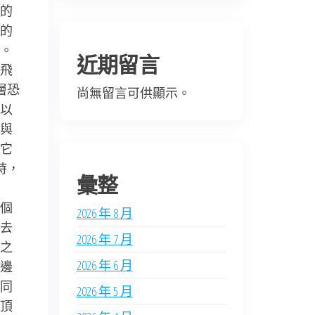
的
的
。
近期留言
飛
層恐
尚無留言可供顯示。
以
與
它
時，
彙整
個
2026 年 8 月
去
2026 年 7 月
之
2026 年 6 月
邊
同
2026 年 5 月
頂