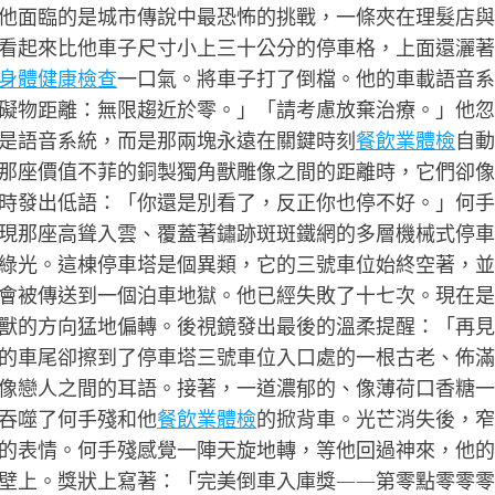
他面臨的是城市傳說中最恐怖的挑戰，一條夾在理髮店與
看起來比他車子尺寸小上三十公分的停車格，上面還灑著
身體健康檢查
一口氣。將車子打了倒檔。他的車載語音系
礙物距離：無限趨近於零。」「請考慮放棄治療。」他忽
是語音系統，而是那兩塊永遠在關鍵時刻
餐飲業體檢
自動
那座價值不菲的銅製獨角獸雕像之間的距離時，它們卻像
時發出低語：「你還是別看了，反正你也停不好。」何手
現那座高聳入雲、覆蓋著鏽跡斑斑鐵網的多層機械式停車
綠光。這棟停車塔是個異類，它的三號車位始終空著，並
會被傳送到一個泊車地獄。他已經失敗了十七次。現在是
獸的方向猛地偏轉。後視鏡發出最後的溫柔提醒：「再見
的車尾卻擦到了停車塔三號車位入口處的一根古老、佈滿
像戀人之間的耳語。接著，一道濃郁的、像薄荷口香糖一
吞噬了何手殘和他
餐飲業體檢
的掀背車。光芒消失後，窄
的表情。何手殘感覺一陣天旋地轉，等他回過神來，他的
壁上。獎狀上寫著：「完美倒車入庫獎——第零點零零零