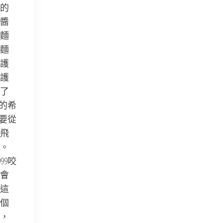
的
醬
麵
麵
護
護
了
的希
要從
飛
。
99咬
會
這
個
，