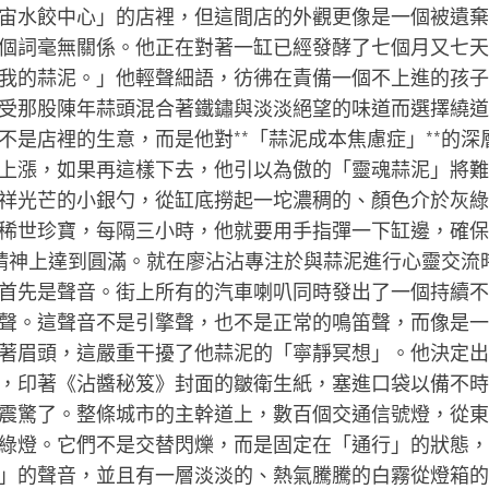
宙水餃中心」的店裡，但這間店的外觀更像是一個被遺棄
個詞毫無關係。他正在對著一缸已經發酵了七個月又七天
我的蒜泥。」他輕聲細語，彷彿在責備一個不上進的孩子
受那股陳年蒜頭混合著鐵鏽與淡淡絕望的味道而選擇繞道
是店裡的生意，而是他對**「蒜泥成本焦慮症」**的深
上漲，如果再這樣下去，他引以為傲的「靈魂蒜泥」將難
祥光芒的小銀勺，從缸底撈起一坨濃稠的、顏色介於灰綠
稀世珍寶，每隔三小時，他就要用手指彈一下缸邊，確保
在精神上達到圓滿。就在廖沾沾專注於與蒜泥進行心靈交流
首先是聲音。街上所有的汽車喇叭同時發出了一個持續不
聲。這聲音不是引擎聲，也不是正常的鳴笛聲，而像是一
著眉頭，這嚴重干擾了他蒜泥的「寧靜冥想」。他決定出
，印著《沾醬秘笈》封面的皺衛生紙，塞進口袋以備不時
震驚了。整條城市的主幹道上，數百個交通信號燈，從東
綠燈。它們不是交替閃爍，而是固定在「通行」的狀態，
」的聲音，並且有一層淡淡的、熱氣騰騰的白霧從燈箱的