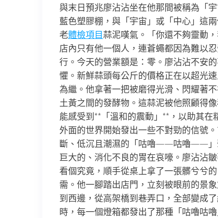
與末日預兆廖沾沾坐在他那間被稱為「宇
藍色塑膠棚，與「宇宙」或「中心」這兩
老
體檢項目
蒜泥嘆氣。「你還不夠靈動，
店內只有他一個人，連蒼蠅都因為難以忍
行。今天的營業額是：零。廖沾沾不安的不
懼。新鮮蒜頭每公斤的價格正在以超光速
為繼。他拿著一把被磨得光滑、閃耀著不
土黃之間的發酵物。這蒜泥被他照顧得像
能感受到**「溫和的震動」**，以助其
外面的世界開始發出一些不對勁的信號。
斷、低沉且潮濕的「咕嚕——咕嚕——」
巨大的、消化不良的胃在哀嚎。廖沾沾皺
看個究竟，順手從桌上拿了一張髒兮兮的
需。他一腳踏出店門，立刻被眼前的景象
到西邊，從高架橋到巷弄口，全部變成了
時，每一個燈箱都發出了那種「咕嚕咕嚕