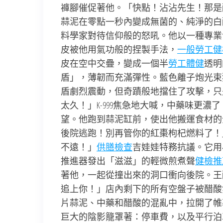
褲腳催促著他。「快點！沾沾先生！那是
蒜泥在零點一秒內變成無菌的、純淨的白
料學家對待信仰般的怒吼。他以一種專業
皮被他用氣功般的捏製手法，
一般勞工健
皮在空中交疊，變成一個半
勞工體健
透明
盾」，薄韌而充滿彈性。藍色離子炮光束
盾劇烈震動，但奇蹟般地擋住了攻擊，只
太久！」K-999焦急地大喊，中藥味更
望。他跑到蒜泥缸前，使出他搬運食材的全
後院逃跑！別再管你的紅棗枸杞燃料了！
不遠！」
供膳檢查
吉娃娃特務抗議。它用
推進器發出「滋滋」的輕微煎煮聲
健檢推
著他，一起從撞出來的洞口衝向後院。王
追上你！」店內剩下的所有空盤子被醋酸
片蒜泥、中藥和醋酸的混亂中，拉開了帷
巨大的陰影籠罩著：停車費，以及平行泊