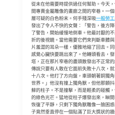
從未在他需要時提供過任何幫助。今天，
間專賣金屬雕像的畫廊之間的窄巷。一個
層可疑的白色粉末。何手殘深吸
一般勞工
發出了令人不快的女聲：「警告，後方障
了警告，開始緩慢地倒車。他最討厭的不
折的後視鏡。當他需要它們來判斷車體與
片羞澀的耳朵一樣，優雅地縮了回去。同
感覺心臟快要跳出來了。他轉頭看去，發
塔，正在那片窄巷的盡頭散發出不正常的
傳說只要有人敢在它面前失敗十八次，就
十八次。他打了方向盤，車頭朝著銅獨角
世界。」他沒有撞上獨角獸，但他那顫抖
蘚的柱子。不是撞擊，而是輕柔的碰觸，
的綠色光芒。猛地從柱子爆發出來，瞬間
恢復了平靜，只剩下獨角獸雕像一臉困惑
子竟然垂直停在一個貼滿了巨大獎狀的牆