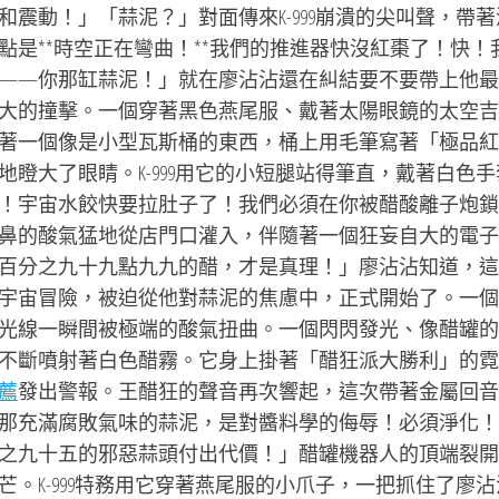
震動！」「蒜泥？」對面傳來K-999崩潰的尖叫聲，帶著
是**時空正在彎曲！**我們的推進器快沒紅棗了！快！
——你那缸蒜泥！」就在廖沾沾還在糾結要不要帶上他最
大的撞擊。一個穿著黑色燕尾服、戴著太陽眼鏡的太空吉
著一個像是小型瓦斯桶的東西，桶上用毛筆寫著「極品紅
瞪大了眼睛。K-999用它的小短腿站得筆直，戴著白色手
！宇宙水餃快要拉肚子了！我們必須在你被醋酸離子炮鎖
鼻的酸氣猛地從店門口灌入，伴隨著一個狂妄自大的電子
百分之九十九點九九的醋，才是真理！」廖沾沾知道，這
宇宙冒險，被迫從他對蒜泥的焦慮中，正式開始了。一個
光線一瞬間被極端的酸氣扭曲。一個閃閃發光、像醋罐的
不斷噴射著白色醋霧。它身上掛著「醋狂派大勝利」的霓
薦
發出警報。王醋狂的聲音再次響起，這次帶著金屬回音
那充滿腐敗氣味的蒜泥，是對醬料學的侮辱！必須淨化！
之九十五的邪惡蒜頭付出代價！」醋罐機器人的頂端裂開
。K-999特務用它穿著燕尾服的小爪子，一把抓住了廖沾