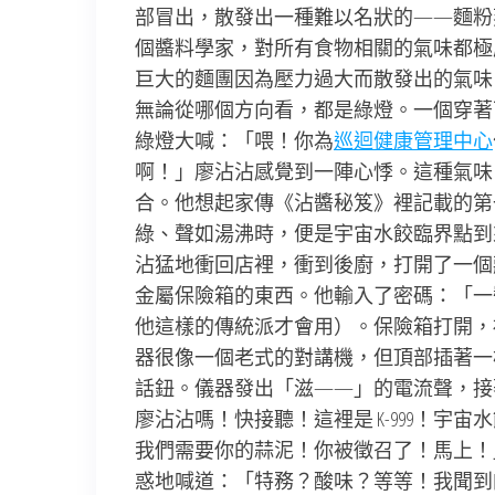
部冒出，散發出一種難以名狀的——麵粉
個醬料學家，對所有食物相關的氣味都極
巨大的麵團因為壓力過大而散發出的氣味
無論從哪個方向看，都是綠燈。一個穿著
綠燈大喊：「喂！你為
巡迴健康管理中心
啊！」廖沾沾感覺到一陣心悸。這種氣味
合。他想起家傳《沾醬秘笈》裡記載的第
綠、聲如湯沸時，便是宇宙水餃臨界點到
沾猛地衝回店裡，衝到後廚，打開了一個
金屬保險箱的東西。他輸入了密碼：「一
他這樣的傳統派才會用）。保險箱打開，
器很像一個老式的對講機，但頂部插著一
話鈕。儀器發出「滋——」的電流聲，接
廖沾沾嗎！快接聽！這裡是 K-999！
我們需要你的蒜泥！你被徵召了！馬上！
惑地喊道：「特務？酸味？等等！我聞到