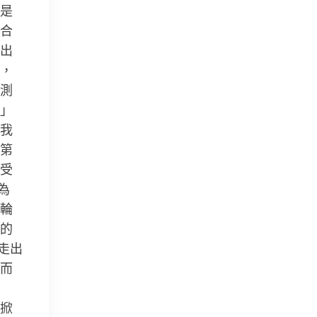
是
合
出
，
測
」
我
第
受
為
輪
的
走出
而
掀