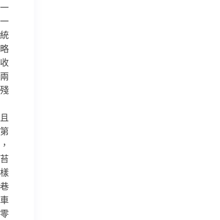
一
一
統
略
收
兩
殘
且
第
，
苔
樣
巷
車
零