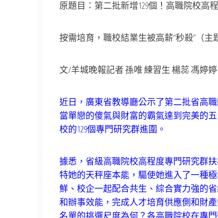
原題目：第二批新增129個！高職院校高
按需培育，職校結業生被高薪“秒殺”（主
文/羊城晚報記者 孫唯 練習生 楊蕊 馮婷婷
近日，廣東省教導廳公示了第二批省高職
當單戀的傻氣與財富的霸氣達到完美的五
校的129個專門研究群進圍。
據悉，省級高職院校高程度專門研究群扶植任
特她的天秤座本能，驅使她進入了一種極
鮮、校企一起配合共生、綜合實力強的省
和辦事效能，完成人才培育供應側和財產
名單的挑選尺度為何？各高職院校在專門