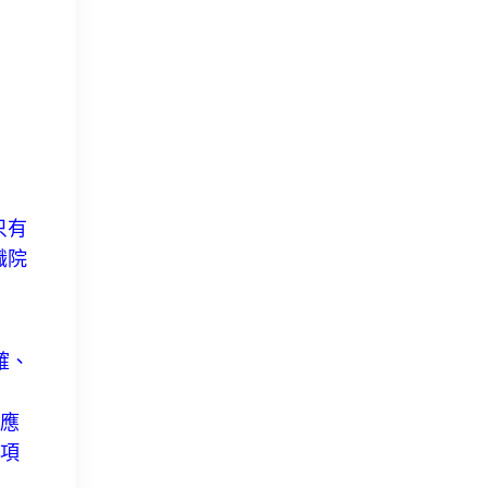
只有
職院
確、
應
項