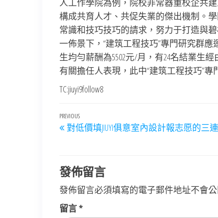
人工作學院為例，院校非常器重校企共建人
構成共育人才、共促失業的傑出機制。學
常識和技巧技巧的請求，努力于打造與碧
一佈景下，“建筑工程技巧”專門研究群應
生均勻薪酬為5502元/月，有24名結業
有關擔任人表現，此中“建筑工程技巧”專門
TC:jiuyi9follow8
文
Previous
PREVIOUS
對低價填JIUYI俱意室內設計報志愿的三
章
Post
導
覽
發佈留言
發佈留言必須填寫的電子郵件地址不會公
留言
*