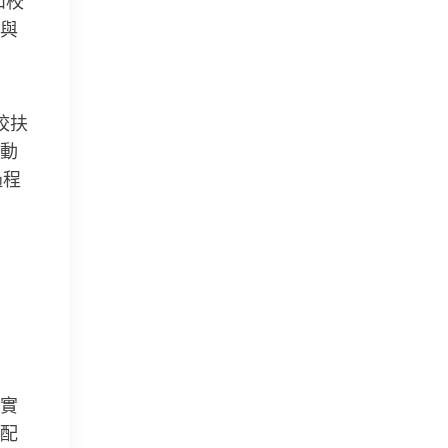
和校
與
校扶
動
過程
實
配