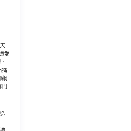
天
通愛
理、
出痛
聯網
專門
造
造