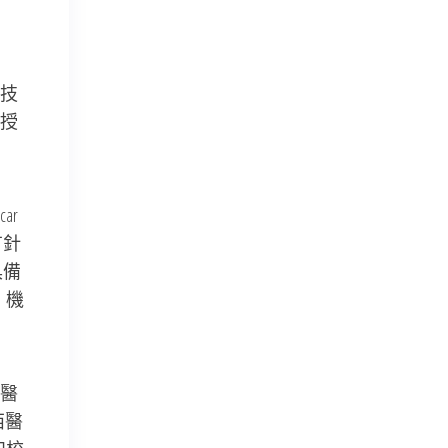
技
授
ar
有針
具備
、機
醫
西醫