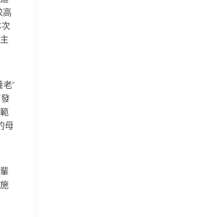
較高
本次
主
老”
下發
範
的母
輩
施