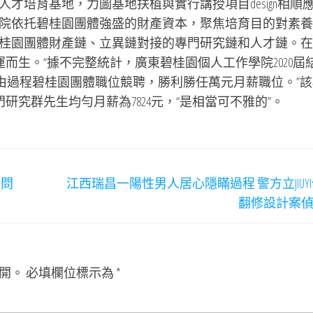
才培育基地，力圖基地扶植與實行講授項目design相順
院依托碧桂園團體強盛的財產資本，聚焦培育目的對素養
桂園團體財產鏈、立異鏈對接的專門研究鏈和人才鏈。在
運而生。“據不完整統計，廣東碧桂園個人工作學院2020屆
生經由過程碧桂園團體職位競聘，勝利勝任萬元月薪職位。”
研究群先生均勻月薪為7824元，“是相當可不雅的”。
連問
江西瑞昌一陽性男人居心隱瞞過程 警方立JIUY
翻修設計案
開。
必填欄位標示為
*