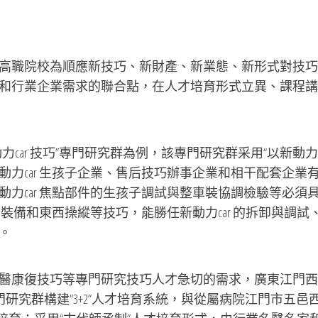
高職院校為順應新技巧、新財產、新業態、新形式對技巧
和行業企業需求的聯合點，在人才培育形式立異、課程講
car 技巧”專門研究群為例，該專門研究群采用“以新動力c
力car 生孩子企業、售后技巧辦事企業和相干配套企業
力car 焦點部件的生孩子調試與整車裝協調檢驗等必須
干裝備和東西操縱等技巧，能勝任新動力car 的拆卸與調試
。
醫康復技巧等專門研究技巧人才急切的需求，廣東江門西
研究群構建“3+2”人才培育系統，與從屬病院江門市五邑