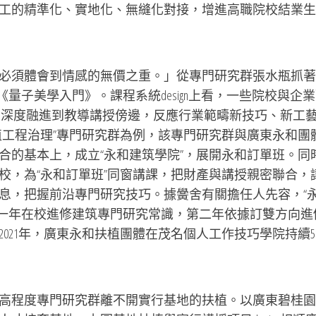
工的精準化、實地化、無縫化對接，增進高職院校結業生
必須體會到情感的無價之重。」從專門研究群張水瓶抓著
量子美學入門》。課程系統design上看，一些院校與企
巧信息深度融進到教導講授傍邊，反應行業範疇新技巧、新工
植工程治理”專門研究群為例，該專門研究群與廣東永和團
合的基本上，成立“永和建筑學院”，展開永和訂單班。同
校，為“永和訂單班”同窗講課，把財產與講授親密聯合，
息，把握前沿專門研究技巧。據黌舍有關擔任人先容，“
，即第一年在校進修建筑專門研究常識，第二年依據訂雙方向進
021年，廣東永和扶植團體在茂名個人工作技巧學院持續
高程度專門研究群離不開實行基地的扶植。以廣東碧桂園