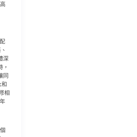
高
業配
藝、
體深
時，
讓同
永和
修相
5年
個