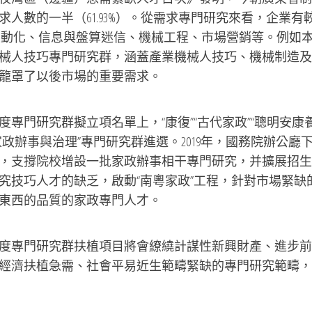
人數的一半（61.93%）。從需求專門研究來看，企業有
及其主動化、信息與盤算迷信、機械工程、市場營銷等。例如
械人技巧專門研究群，涵蓋產業機械人技巧、機械制造及
籠罩了以後市場的重要需求。
專門研究群擬立項名單上，“康復”“古代家政”“聰明安康養
政辦事與治理”專門研究群進選。2019年，國務院辦公廳
，支撐院校增設一批家政辦事相干專門研究，并擴展招生
究技巧人才的缺乏，啟動“南粵家政”工程，針對市場緊缺
東西的品質的家政專門人才。
度專門研究群扶植項目將會繚繞計謀性新興財產、進步前
經濟扶植急需、社會平易近生範疇緊缺的專門研究範疇，