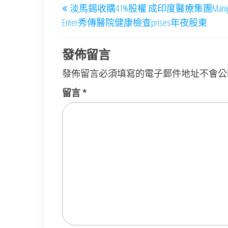
淡馬錫收購41%股權 成印度醫療集團Manipal H
章
Post
Enter秀傳醫院健康檢查prises年夜股東
導
覽
發佈留言
發佈留言必須填寫的電子郵件地址不會公
留言
*