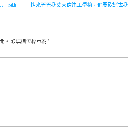
ealth
快來管管我丈夫億嵐工學椅，他要砍逝世
開。
必填欄位標示為
*