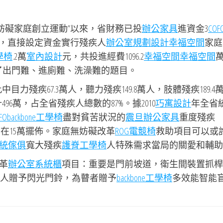
無妨礙家庭創立運動”以來，省財務已投
辦公家具
進資金3
COF
尺度，直接設定資金實行殘疾人
辦公室規劃設計
幸福空間
家庭
學椅
.2萬
室內設計
元，共投進經費1096.2
幸福空間
幸福空間
了出門難、進廁難、洗澡難的題目。
中目力殘疾67.3萬人，聽力殘疾149.8萬人，肢體殘疾189.4
計496萬，占全省殘疾人總數的87%。據2010
巧寓設計
年全省
FO
backbone工學椅
盡對貧苦狀況的
震旦辦公家具
重度殘疾
在15萬擺佈。家庭無妨礙改革
ROG電競椅
救助項目可以或
統傢俱
寬大殘疾
護脊工學椅
人特殊需求當局的關愛和輔助
革
辦公室系統櫃
項目：重要是門前坡道，衛生間裝置抓桿
人贈予閃光門鈴，為瞽者贈予
backbone工學椅
多效能智能