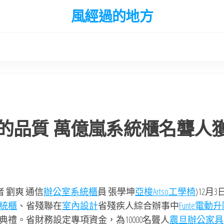
風經過的地方
的品質 萬億嵐系統櫃名聾人
者 劉爽 通信
辦公室系統櫃
員 張學坤
亞梭Artso工學椅
)12月
統櫃
、省殘聯在
室內設計
省殘疾人綜合辦事中
Funte電動
禮。省財務設定專項資金，為10000名聾人
震旦辦公家具