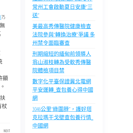
常州工會啟動夏日安康“三
送”
O
75
無
美最高秀傳醫院健康檢查
萬
法院參與“轉換治療”爭議 多
州禁令面臨審查
萬
刑期縮短的緬甸前領導人
統
翁山淑枝轉為受軟秀傳醫
院體檢項目禁
許顯
數字化平臺保證冀北電網
。
平安運轉_查包養心得中國
扶
網
盲杖
3046公里“綠圍脖”，護好塔
克拉瑪干戈壁查包養行情_
中國網
NEXT
Next