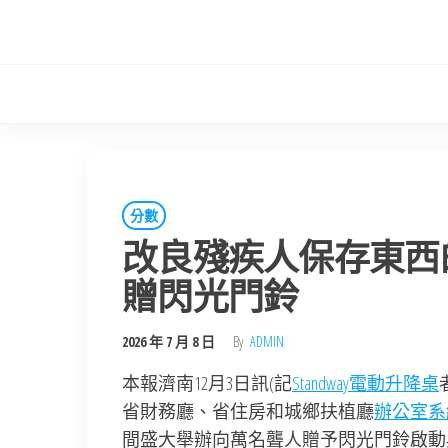
Skip
to
the
content
分數
改良殘疾人保存東西
贈閃光門鈴
2026 年 7 月 8 日
By
ADMIN
本報濟南12月3日訊(記
Standway電動升降桌
省財務廳、省住房和城鄉扶植廳
辦公室系
間盛大舉辦向萬名聾人贈予閃光門鈴啟動典