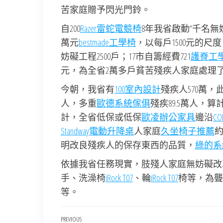
苦家庭贈予閃光門鈴。
自200
Razer雷蛇電競椅
8年我省啟動“千名
萬元
bestmade工學椅
，以每戶1500元的
妨礙工程2500戶；17市自籌經費721
護脊工
元，為全省2萬多戶貧苦殘疾人家庭處理
今朝，我省有
100室內設計
殘疾人570萬，此
人，多重
歐德系統傢俱
殘疾89.5萬人，算
計，全省低保或低保
歐凌辦公家具
邊沿
CO
Standway電動升降桌
人家庭
久坐椅子推薦
約
明改良殘疾人的保存東西的品質，
綠的系
依據我省任務現實，肢殘人家庭無妨礙改
手、洗澡椅
iRock T07
、輪
iRock T07
椅等，為聾
等。
文
Previous
PREVIOUS