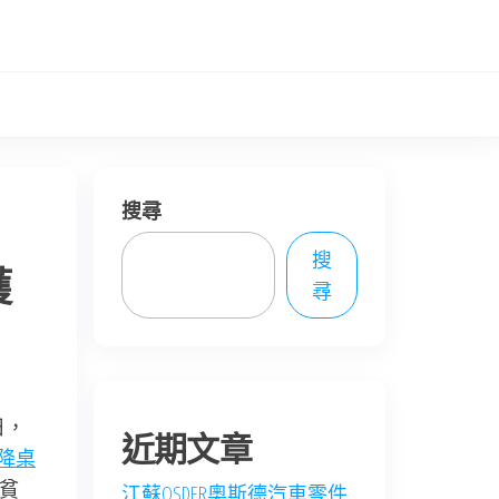
搜尋
搜
獲
尋
3日，
近期文章
升降桌
貧
江蘇OSDER奧斯德汽車零件