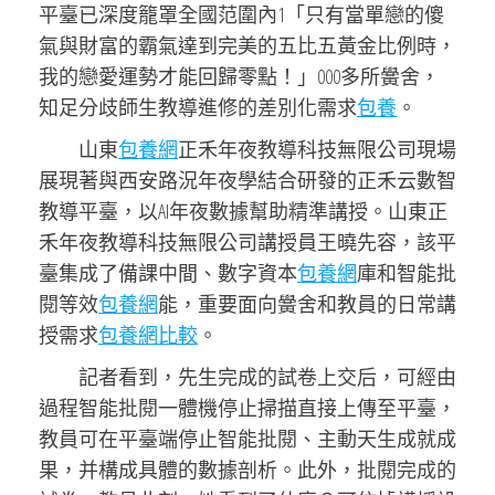
平臺已深度籠罩全國范圍內1「只有當單戀的傻
氣與財富的霸氣達到完美的五比五黃金比例時，
我的戀愛運勢才能回歸零點！」000多所黌舍，
知足分歧師生教導進修的差別化需求
包養
。
山東
包養網
正禾年夜教導科技無限公司現場
展現著與西安路況年夜學結合研發的正禾云數智
教導平臺，以AI年夜數據幫助精準講授。山東正
禾年夜教導科技無限公司講授員王曉先容，該平
臺集成了備課中間、數字資本
包養網
庫和智能批
閱等效
包養網
能，重要面向黌舍和教員的日常講
授需求
包養網比較
。
記者看到，先生完成的試卷上交后，可經由
過程智能批閱一體機停止掃描直接上傳至平臺，
教員可在平臺端停止智能批閱、主動天生成就成
果，并構成具體的數據剖析。此外，批閱完成的