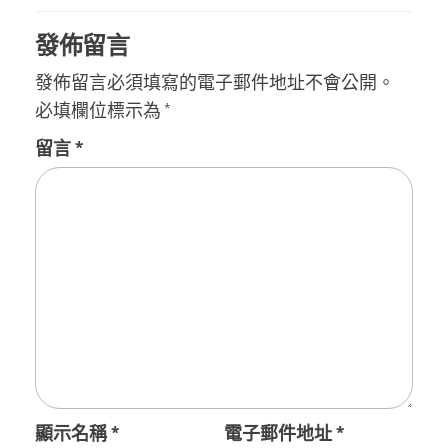
發佈留言
發佈留言必須填寫的電子郵件地址不會公開。
必填欄位標示為
*
留言
*
顯示名稱
*
電子郵件地址
*