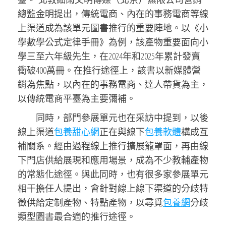
總監金明提出，傳統電商、內在的事務電商等線
上渠道成為該單元圖書推行的重要陣地。以《小
學數學公式定律手冊》為例，該產物重要面向小
學三至六年級先生，在2024年和2025年累計發賣
衝破400萬冊。在推行途徑上，該書以新媒體營
銷為焦點，以內在的事務電商、達人帶貨為主，
以傳統電商平臺為主要彌補。
同時，部門參展單元也在采訪中提到，以後
線上渠道
包養甜心網
正在與線下
包養軟體
構成互
補關系。經由過程線上推行擴展籠罩面，再由線
下門店供給展現和應用場景，成為不少教輔產物
的常態化途徑。與此同時，也有很多家參展單元
相干擔任人提出，會針對線上線下渠道的分歧特
徵供給定制產物、特點產物，以尋覓
包養網
分歧
類型圖書最合適的推行途徑。