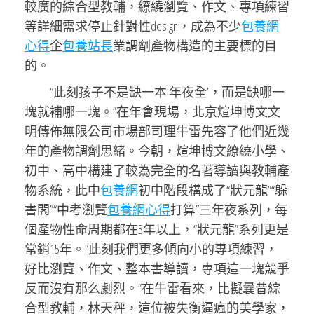
較廣的綜合型教輔，繚繞瀏覽、作文、專項練習
等詳細需求停止針對性design，成為不少
包養網
心得
企
包養站長
業調劑產物構造的主要標的目
的。
“此刻孩子不是缺一本‘年夜全’，而是缺哪一
塊就補哪一塊。”在年會現場，北京煊坤博文文
明傳佈無限公司市場部司理牛雷先容了他們近幾
年的產物調劑思緒。今朝，煊坤博文繚繞小學、
初中、高中構建了較為完全的名著導讀與教輔產
物系統，此中
包養網
初中階段構成了“狀元龍”“躲
書閣”“中考瀏覽
包養網心得
打算”三年夜系列，每
個產物性命周期都在3年以上，“狀元龍”系列更是
常銷15年。“此刻我們更多傾向小的專項練習，
好比瀏覽、作文、整本書導讀，專項這一塊競爭
反而沒有那么劇烈。”在牛雷看來，比擬曩昔綜
合型教輔，林天秤，這位被失衡逼瘋的美學家，