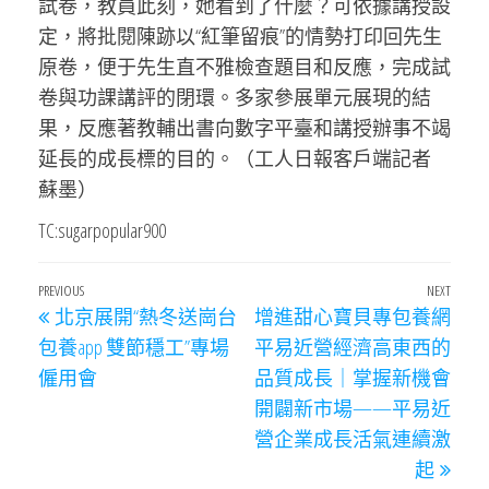
試卷，教員此刻，她看到了什麼？可依據講授設
定，將批閱陳跡以“紅筆留痕”的情勢打印回先生
原卷，便于先生直不雅檢查題目和反應，完成試
卷與功課講評的閉環。多家參展單元展現的結
果，反應著教輔出書向數字平臺和講授辦事不竭
延長的成長標的目的。（工人日報客戶端記者
蘇墨）
TC:sugarpopular900
文
Previous
PREVIOUS
NEXT
Next
北京展開“熱冬送崗台
增進甜心寶貝專包養網
章
Post
Post
包養app 雙節穩工”專場
平易近營經濟高東西的
導
僱用會
品質成長｜掌握新機會
覽
開闢新市場——平易近
營企業成長活氣連續激
起