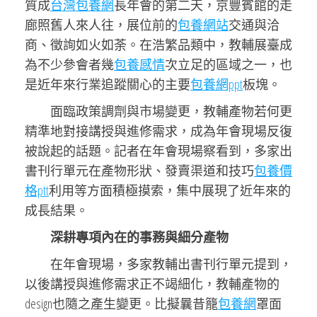
質成
台灣包養網
長年會的第二天，京豐賓館的走
廊照舊人來人往，展位前的
包養網站
交通與洽
商、徵詢如火如荼。在浩繁品類中，教輔展臺成
為不少參會者幾
包養感情
次立足的區域之一，也
是近年來行業追蹤關心的主要
包養網ppt
板塊。
面臨政策調劑與市場變更，教輔產物若何更
精準地對接講授與進修需求，成為年會現場反復
被說起的話題。記者在年會現場察看到，多家出
書刊行單元在產物形狀、發賣渠道和技巧
包養價
格ptt
利用等方面積極摸索，集中展現了近年來的
成長結果。
深耕專項內在的事務與細分產物
在年會現場，多家教輔出書刊行單元提到，
以後講授與進修需求正不竭細化，教輔產物的
design也隨之產生變更。比擬曩昔籠
包養網
罩面