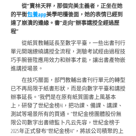
從“賣林天秤，那個完美主義者，正坐在她
的平衡
包養app
美學吧檯後面，她的表情已經到
達了崩潰的邊緣。書”走向“辦事講授全經過歷
程”
從紙質教輔延長至數字平臺，一些出書刊行
單元開端繚繞講授全流程，測驗考試經由過程技
巧手腕晉陞應用效力和辦事才能，讓出書產物嵌
進講授場景。
在技巧層面，部門教輔出書刊行單元的轉型
已不再局限于紙書形狀，而是向數字平臺和講授
辦事延長。“我們是在原有紙質圖書上風基本
上，研發了世紀金榜AI，把功課、備課、講課、
測試等場景所有的買通。”世紀金榜團體股份無
限公司數字出書總監卜凡云先容，世紀金榜于
2025年正式發布“世紀金榜AI”，將該公司積聚的上