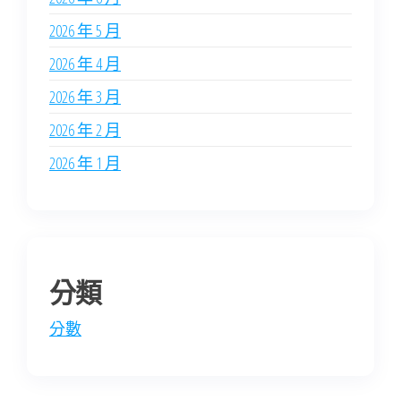
2026 年 5 月
2026 年 4 月
2026 年 3 月
2026 年 2 月
2026 年 1 月
分類
分數