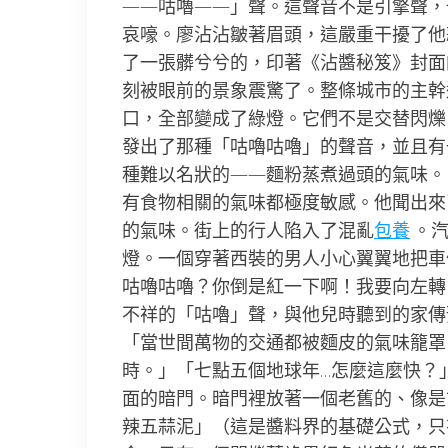
——咕嚕——」聲。這聲音不是引擎聲，
哀嚎。廖沾沾皺著眉頭，這嚴重干擾了他
了一張髒兮兮的，印著《沾醬秘笈》封面
刻被眼前的景象震驚了。整條城市的主幹
口，全部變成了綠燈。它們不是交替閃爍
發出了那種「咕嚕咕嚕」的聲音，並且有
種難以名狀的——麵粉蒸煮過頭的氣味。
有食物相關的氣味都極度敏感。他聞出來
的氣味。街上的行人陷入了混亂
包養
。汽
燈。一個穿著西裝的男人小心翼翼地把車
咕嚕咕嚕？你倒是紅一下啊！我要向左轉
不祥的「咕嚕」聲，與他兒時聽到的家傳
「當世間萬物的交通都被麵皮的氣味籠罩
時。」「七點五個地球年…怎麼這麼快？
面的暗門。暗門裡放著一個老舊的、像是
辣五蒜泥」（這是醬料界的基礎公式，只