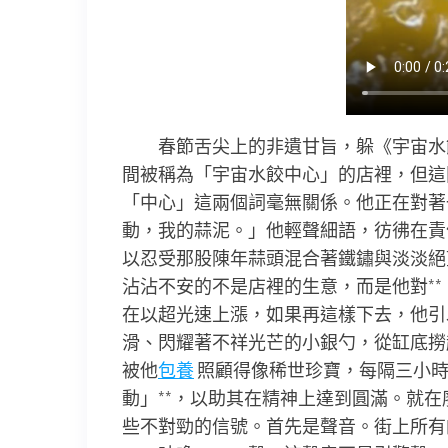
春節舌尖上的非遺甘旨，躲《宇宙水
間被稱為「宇宙水餃中心」的店裡，但這
「中心」這兩個詞毫無關係。他正在對著
動，我的蒜泥。」他輕聲細語，彷彿在責
以忍受那股陳年蒜頭混合著鐵鏽與淡淡絕
沾沾不安的不是店裡的生意，而是他對**
在以超光速上漲，如果再這樣下去，他引
滑、閃耀著不祥光芒的小銀勺，從缸底撈
被他
包養
照顧得像稀世珍寶，每隔三小時
動」**，以助其在精神上達到圓滿。就
些不對勁的信號。首先是聲音。街上所有