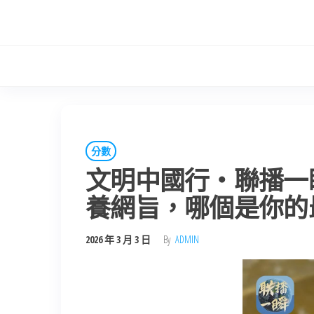
Skip
to
the
content
分數
文明中國行・聯播一
養網旨，哪個是你的
2026 年 3 月 3 日
By
ADMIN