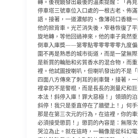
轉。後視鏡發出最後的溫柔提醒：「再見
停車塔三號車位入口處的一根古老、佈滿
語。接著，一道濃郁的、像薄荷口香糖一
他的掀背車。光芒消失後，窄巷恢復了平
旋地轉，等他回過神來，他的車子竟然垂
倒車入庫獎——第零點零零零零零九度偏
圍不再是熟悉的城市街道，而是一望無際
是新買的輪胎和劣質香水的混合物，而重
裡。他試圖按喇叭，但喇叭發出的不是「
四面八方傳來了刺耳的剎車聲，接著，一
裡拿的不是警棍，而是長長的測量尺和巨
本法！斜停入庫！罪大惡極！」領頭的泊
斜停！我只是垂直停在了牆壁上！」何手
那是在第三次元的行為，在這裡，你的車
必須接受懲罰！」懲罰的內容是：無限次
哭泣為止。就在這時，一輛像是從科幻電