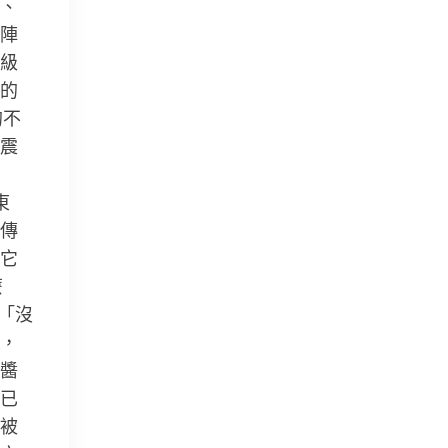
、
陣
特級
的
的不
震
東
傳
它
麼
「沒
，
醬
已
被