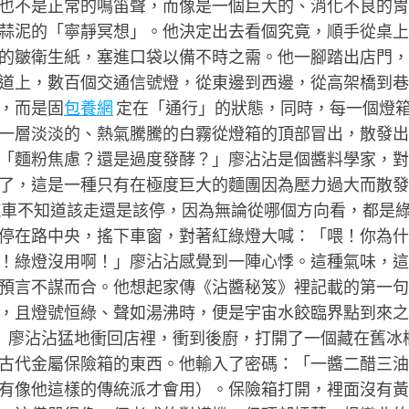
也不是正常的鳴笛聲，而像是一個巨大的、消化不良的胃
蒜泥的「寧靜冥想」。他決定出去看個究竟，順手從桌上
的皺衛生紙，塞進口袋以備不時之需。他一腳踏出店門，
道上，數百個交通信號燈，從東邊到西邊，從高架橋到巷
，而是固
包養網
定在「通行」的狀態，同時，每一個燈
一層淡淡的、熱氣騰騰的白霧從燈箱的頂部冒出，散發出
「麵粉焦慮？還是過度發酵？」廖沾沾是個醬料學家，對
了，這是一種只有在極度巨大的麵團因為壓力過大而散發
車不知道該走還是該停，因為無論從哪個方向看，都是
停在路中央，搖下車窗，對著紅綠燈大喊：「喂！你為什
！綠燈沒用啊！」廖沾沾感覺到一陣心悸。這種氣味，這
預言不謀而合。他想起家傳《沾醬秘笈》裡記載的第一句
，且燈號恒綠、聲如湯沸時，便是宇宙水餃臨界點到來之
」廖沾沾猛地衝回店裡，衝到後廚，打開了一個藏在舊冰
古代金屬保險箱的東西。他輸入了密碼：「一醬二醋三油
有像他這樣的傳統派才會用）。保險箱打開，裡面沒有黃