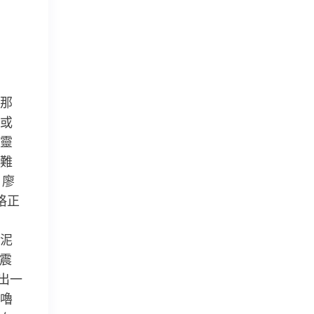
那
或
靈
難
。廖
格正
泥
震
出一
嚕