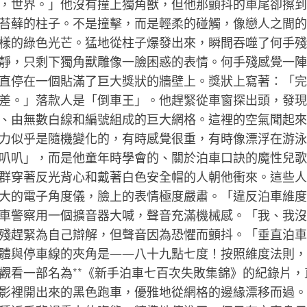
，世界。」他沒有撞上獨角獸，但他那顫抖的車尾卻擦到
苔蘚的柱子。不是撞擊，而是輕柔的碰觸，像戀人之間的
樣的綠色光芒。猛地從柱子爆發出來，瞬間吞噬了何手殘
靜，只剩下獨角獸雕像一臉困惑的表情。何手殘感覺一陣
直停在一個貼滿了巨大獎狀的牆壁上。獎狀上寫著：「完
差。」落款人是「倒車王」。他趕緊從車窗探出頭，發現
、由無數白線和編號組成的巨大網格。這裡的空氣聞起來
力似乎是隨機變化的，有時感覺很重，有時像漂浮在游泳
叭叭」，而是他童年時學會的、關於泊車口訣的魔性兒歌
群穿著反光背心和戴著白色安全帽的人朝他衝來。這些人
大的電子角度儀，臉上的表情極度嚴肅。「違反泊車維度
車警察用一個擴音器大喊，聲音充滿機械感。「我、我沒
殘趕緊為自己辯解，但聲音因為恐懼而顫抖。「垂直泊車
體與停車線的夾角是——八十九點七度！按照維度法則，
觀看一部名為**《新手泊車七百次失敗集錦》的紀錄片，
影裡開出來的黑色跑車，優雅地從網格的邊緣漂移而過。