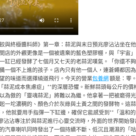
餃與終極醬料師》第一章：蒜泥與末日預兆廖沾沾坐在他
間店的外觀更像是一個被遺棄的藍色塑膠棚，與「宇宙」
一缸已經發酵了七個月又七天的老蒜泥嘆氣。「你還不夠
備一個不上進的孩子。店內只有他一個人，連蒼蠅都因為
望的味道而選擇繞道飛行。今天的營業
包養網
額是：零
「蒜泥成本焦慮症」**的深層恐懼。新鮮蒜頭每公斤的價
以為傲的「靈魂蒜泥」將難以為繼。他拿著一把被磨得光
起一坨濃稠的、顏色介於灰綠與土黃之間的發酵物。這蒜
，他就要用手指彈一下缸邊，確保它能感受到**「溫和的
在廖沾沾專注於與蒜泥進行心靈交流時，外面的世界開始發
的汽車喇叭同時發出了一個持續不斷、低沉且潮濕的「咕