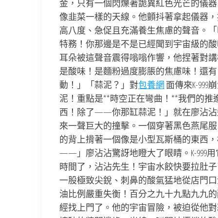
金，只有一個閃爍著詭異紅色光芒的儀器
像韭菜一樣的天線。他顫抖著拿起儀器，
高八度、急促且充滿養生焦慮的聲音。「喂
特務！你那邊是不是已經聞到宇宙級的酸
耳朵被這聲音震得嗡嗡作響，他捏著對講
是酸味！是麵粉過度膨脹的焦慮味！還有
動！」「蒜泥？」對
包養網
面傳來K-9
泥！重點是**時空正在彎曲！**我們的
西！除了——你那缸蒜泥！」就在廖沾沾
來一聲巨大的撞擊。一個穿著黑色燕尾服
的背上揹著一個像是小型瓦斯桶的東西，
——」廖沾沾驚訝地瞪大了眼睛。K-99
時間了，沾沾先生！宇宙水餃快要拉肚子
一股極致尖銳、刺鼻的酸氣猛地從店門口
油比例嚴重失衡！百分之九十九點九九的
經找上門了。他的宇宙冒險，被迫從他對