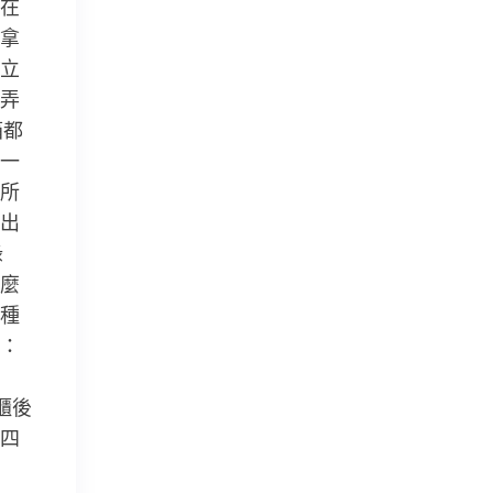
在
拿
立
弄
箱都
一
所
出
綠
麼
種
：
櫃後
四