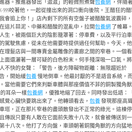
進器。推進器發出「滋滋」的輕微煎煮聲
包養網
，伴隨
-999咬著他，一起從撞出來的洞口衝向後院。王醋狂的醋
我會追上你！」店內剩下的所有空盤子被醋酸氣波震碎，
在這片蒜泥、中藥和醋酸的混亂中，拉開
包養網
了帷幕
人生，被兩個巨大的陰影籠罩著：停車費，以及平行泊車
的駕駛焦慮，從未在他需要時提供過任何幫助。今天，他
在理髮店與一間專賣金屬雕像的畫廊之間的窄巷。一個看
上面還灑著一層可疑的白色粉末。何手殘深吸一口氣。將
人不快的女聲：「警告，後方障礙物距離：無限趨近於
告，開始緩
包養
慢地倒車。他最討厭的不是語音系統，
。當他需要它們來判斷車體與那座價值不菲的銅製獨角獸
澀的耳朵一樣
包養網
，優雅地縮了回去。同時發出低語：
感覺心臟快要跳出來了。他轉頭看去，
包養
發現那座高
車塔，正在那片窄巷的盡頭散發出不正常的綠光。這棟停
且傳說只要有人敢在它面前失敗十八次，就會被傳送到一
第十八次。他打了方向盤，車頭朝著銅獨角獸的方向猛地