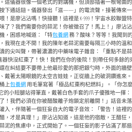
。這儀器很像一個老式的對講機，但頂部插著一根彎曲的
按下通話鈕。儀器發出「滋——」的電流聲，接著傳來一
！是廖沾沾嗎！快接聽！這裡是 K-999！宇宙水餃聯盟
味了？我們需要你的蒜泥！你被徵召了！馬上！」廖沾沾
機，困惑地喊道：「特
包養網
務？酸味？等等！我聞到
，我現在走不開！我的陳年老蒜泥需要每隔三小時的溫和
99崩潰的尖叫聲，帶著濃濃的中藥味電子雜音：「重點不是蒜
推進器快沒紅棗了！快！我們在你的後院！別帶任何多餘的
還在糾結要不要帶上他最珍愛的那把銀勺時，外面的牆壁
、戴著太陽眼鏡的太空吉娃娃，正從牆上的破洞鑽進來。
桶上
包養網
用毛筆寫著「極品紅棗枸杞燃料」。「你怎
9用它的小短腿站得筆直，戴著白色手套的爪子優雅地一揮：
了！我們必須在你被醋酸離子炮鎖定前離開！」話音未落
灌入，伴隨著一個狂妄自大的電子音效：「警告！這裡的
醋，才是真理！」廖沾沾知道，這是他的宿敵，王醋狂，
蒜泥的焦慮中，正式開始了。一個狂妄的影子佔滿了那扇