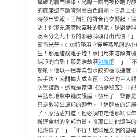
撞破的牆門邊緣，光線一瞬間被極端的酸
的底座還不斷噴射著白色醋霧。它身上掛
時發出警報。王醋狂的聲音再次響起，這
沾！你那充滿腐敗氣味的蒜泥，是對醬料
及百分之九十五的邪惡蒜頭付出代價！」
藍色光芒。K-999特務用它穿著燕尾服
生！那是醋酸離子炮！專門用來溶解有機
純淨的白醋！那是浩劫啊
包養網
！」「不
怒吼。他以一種專業包水餃的極限速度，
製手法，瞬間擴大成直徑三公尺的巨大麵
防禦護盾。這就是家傳《沾醬秘笈》中記
束猛烈地擊中麵皮護盾，發出了一聲像是
只是散發出濃郁的麵香。「這麵皮的延展性
了。廖沾沾知道，他必須帶走他那缸陳年
搬運食材的全部力量，將那口比他還胖的缸
杞燃料了！」「不行！燃料是文明的基礎