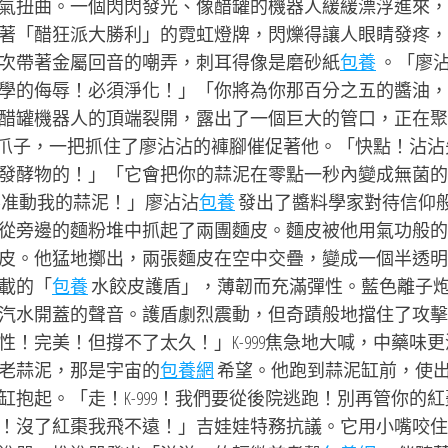
氣扭曲。一個閃閃發光、像醋罐的機器人緩緩漂浮進來，
著「醋狂派大勝利」的霓虹燈牌，閃爍得讓人眼睛發疼，
次帶著金屬回音的嘲弄，刺耳得像是磨砂紙
包養
。「廖
學的侮辱！必須淨化！」「你將為你那百分之五的醬油，
醋罐機器人的頂端裂開，露出了一個巨大的管口，正在聚
的小爪子，一把抓住了廖沾沾的褲腳催促著他。「快點！沾沾
發酵物的！」「它會把你的蒜泥在零點一秒內變成無菌的
准動我的蒜泥！」廖沾沾
包養
發出了醬料學家對待信仰
從旁邊的麵粉堆中抓起了兩團麵皮。麵皮被他用氣功般的
皮。他猛地擲出，兩張麵皮在空中交疊，變成一個半透明
載的「
包養
水餃皮護盾」，薄韌而充滿彈性。藍色離子
汽水開蓋的聲音。護盾劇烈震動，但奇蹟般地擋住了攻擊
！完美！但撐不了太久！」K-999焦急地大喊，中藥味更
老蒜泥，那是宇宙的
包養網
希望。他跑到蒜泥缸前，使
抱起。「走！K-999！我們要從後院逃跑！別再管你的紅
！沒了紅棗我飛不遠！」吉娃娃特務抗議。它用小嘴咬住