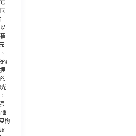
它
同
沾
以
積
先
、
般的
捏
的
炮光
，
濃
出他
棗枸
廖