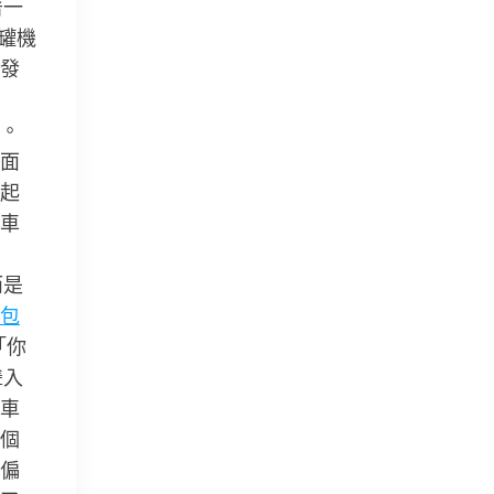
著一
罐機
發
。
。
面
起
車
而是
包
「你
聳入
車
個
偏