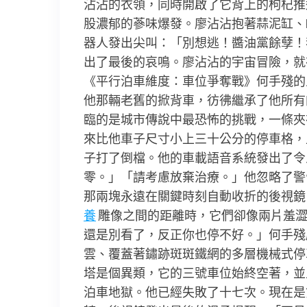
沾沾的衣領，同時開啟了它背上的枸杞推
股濃郁的蔘味爆發。廖沾沾抱著蒜泥缸、K
器人發出尖叫：「別想逃！醬油黨餘孽！
出了最後的哀鳴。廖沾沾的宇宙冒險，就
《平行泊車維度：車位爭奪戰》何手殘的
他那輛老舊的掀背車，彷彿繼承了他所有
臨的是城市傳說中最恐怖的挑戰，一條夾
來比他車子尺寸小上三十公分的停車格，
子打了倒檔。他的車載語音系統發出了令
零。」「請考慮放棄治療。」他忽略了警
那兩塊永遠在關鍵時刻自動收折的後視鏡
養
雕像之間的距離時，它們卻像兩片羞
還是別看了，反正你也停不好。」何手殘
雲、覆蓋著鏽跡斑斑鐵網的多層機械式停
塔是個異類，它的三號車位始終空著，並
泊車地獄。他已經失敗了十七次。現在是