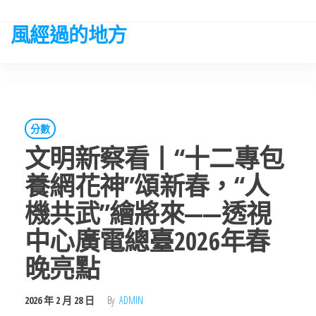
Skip
to
風經過的地方
the
content
分數
文明新察看丨“十二專包
養網花神”頌新春，“人
機共武”繪將來——透視
中心廣電總臺2026年春
晚亮點
2026 年 2 月 28 日
By
ADMIN