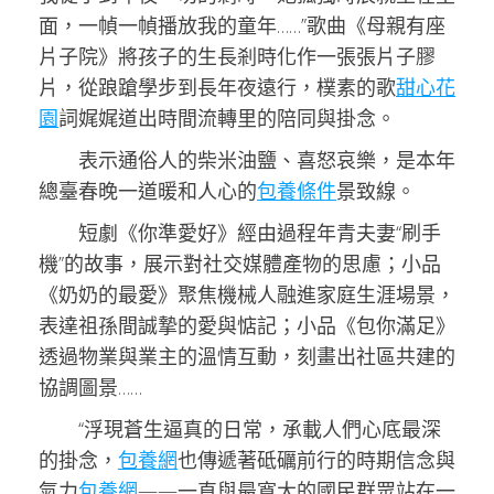
面，一幀一幀播放我的童年……”歌曲《母親有座
片子院》將孩子的生長剎時化作一張張片子膠
片，從踉蹌學步到長年夜遠行，樸素的歌
甜心花
園
詞娓娓道出時間流轉里的陪同與掛念。
表示通俗人的柴米油鹽、喜怒哀樂，是本年
總臺春晚一道暖和人心的
包養條件
景致線。
短劇《你準愛好》經由過程年青夫妻“刷手
機”的故事，展示對社交媒體產物的思慮；小品
《奶奶的最愛》聚焦機械人融進家庭生涯場景，
表達祖孫間誠摯的愛與惦記；小品《包你滿足》
透過物業與業主的溫情互動，刻畫出社區共建的
協調圖景……
“浮現蒼生逼真的日常，承載人們心底最深
的掛念，
包養網
也傳遞著砥礪前行的時期信念與
氣力
包養網
——一直與最寬大的國民群眾站在一