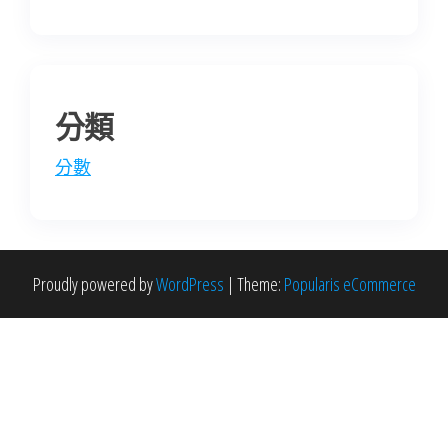
分類
分數
Proudly powered by
WordPress
|
Theme:
Popularis eCommerce