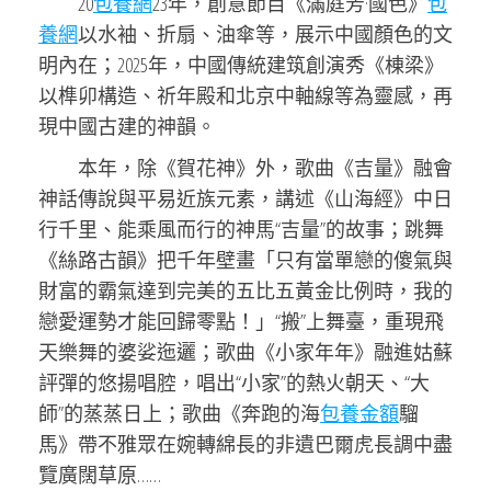
20
包養網
23年，創意節目《滿庭芳·國色》
包
養網
以水袖、折扇、油傘等，展示中國顏色的文
明內在；2025年，中國傳統建筑創演秀《棟梁》
以榫卯構造、祈年殿和北京中軸線等為靈感，再
現中國古建的神韻。
本年，除《賀花神》外，歌曲《吉量》融會
神話傳說與平易近族元素，講述《山海經》中日
行千里、能乘風而行的神馬“吉量”的故事；跳舞
《絲路古韻》把千年壁畫「只有當單戀的傻氣與
財富的霸氣達到完美的五比五黃金比例時，我的
戀愛運勢才能回歸零點！」“搬”上舞臺，重現飛
天樂舞的婆娑迤邐；歌曲《小家年年》融進姑蘇
評彈的悠揚唱腔，唱出“小家”的熱火朝天、“大
師”的蒸蒸日上；歌曲《奔跑的海
包養金額
騮
馬》帶不雅眾在婉轉綿長的非遺巴爾虎長調中盡
覽廣闊草原……