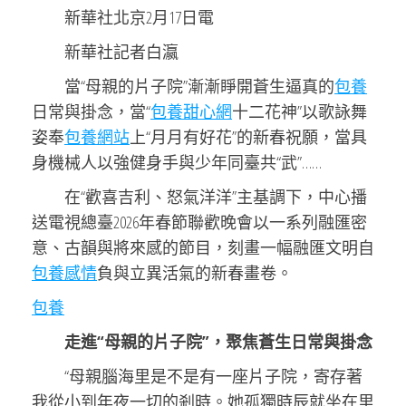
新華社北京2月17日電
新華社記者白瀛
當“母親的片子院”漸漸睜開蒼生逼真的
包養
日常與掛念，當“
包養甜心網
十二花神”以歌詠舞
姿奉
包養網站
上“月月有好花”的新春祝願，當具
身機械人以強健身手與少年同臺共“武”……
在“歡喜吉利、怒氣洋洋”主基調下，中心播
送電視總臺2026年春節聯歡晚會以一系列融匯密
意、古韻與將來感的節目，刻畫一幅融匯文明自
包養感情
負與立異活氣的新春畫卷。
包養
走進“母親的片子院”，聚焦蒼生日常與掛念
“母親腦海里是不是有一座片子院，寄存著
我從小到年夜一切的剎時。她孤獨時辰就坐在里