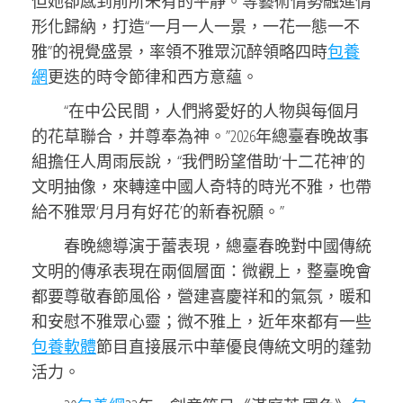
但她卻感到前所未有的平靜。等藝術情勢融進情
形化歸納，打造“一月一人一景，一花一態一不
雅”的視覺盛景，率領不雅眾沉醉領略四時
包養
網
更迭的時令節律和西方意蘊。
“在中公民間，人們將愛好的人物與每個月
的花草聯合，并尊奉為神。”2026年總臺春晚故事
組擔任人周雨辰說，“我們盼望借助‘十二花神’的
文明抽像，來轉達中國人奇特的時光不雅，也帶
給不雅眾‘月月有好花’的新春祝願。”
春晚總導演于蕾表現，總臺春晚對中國傳統
文明的傳承表現在兩個層面：微觀上，整臺晚會
都要尊敬春節風俗，營建喜慶祥和的氣氛，暖和
和安慰不雅眾心靈；微不雅上，近年來都有一些
包養軟體
節目直接展示中華優良傳統文明的蓬勃
活力。