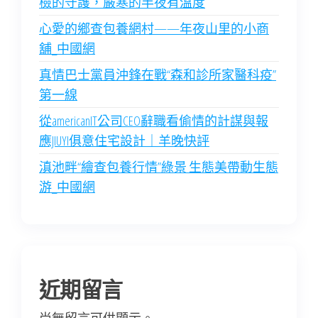
檢的守護，嚴寒的半夜有溫度
心愛的鄉查包養網村——年夜山里的小商
舖_中國網
真情巴士黨員沖鋒在戰“森和診所家醫科疫”
第一線
從americanIT公司CEO辭職看偷情的計謀與報
應JIUYI俱意住宅設計｜羊晚快評
滇池畔“繪查包養行情”綠景 生態美帶動生態
游_中國網
近期留言