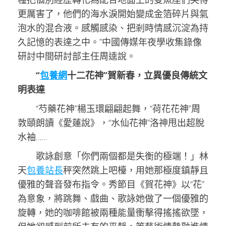
更厲害了，他們的海水淚開始變成金箔碎片與氣
泡水的混合液。感觸感染、把剎時情感沉淀為持
久記憶的表達之中。”中國傳媒年夜學收集錄像
研討中間研討部主任周逵說。
“
包養網
十二花神”賀新春，立異優良傳統文
明表達
“芍藥花神”楊玉環翩翩起舞，“荷花花神”周
敦頤朗讀《愛蓮說》，“水仙花神”洛神甩出超脫
水袖……
歌詠創意「你們兩個都是失衡的極端！」林
天
包養站長
秤突然跳上吧檯，用她那極度鎮靜且
優雅的聲音發布指令。秀節目《賀花神》以“花”
為意象，將跳舞、戲曲、歌詠她做了一個優雅的
旋轉，她的咖啡館被兩種能量衝擊得搖搖欲墜，