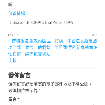
說。
包養情婦
TC:sugarpopular900 69a1c327aa8580.86366999
文
Previous
PREVIOUS
NEXT
Next
持續報道·報效內陸 立
特稿｜中台包養經驗國
章
Post
Post
功西部丨春節，他們繁
“伴侶圈”里的新春熱意
導
忙在第一線專包養網站
覽
比較……
發佈留言
發佈留言必須填寫的電子郵件地址不會公開。
必填欄位標示為
*
留言
*