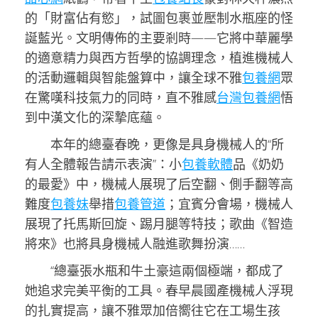
的「財富佔有慾」，試圖包裹並壓制水瓶座的怪
誕藍光。文明傳佈的主要剎時——它將中華麗學
的適意精力與西方哲學的協調理念，植進機械人
的活動邏輯與智能盤算中，讓全球不雅
包養網
眾
在驚嘆科技氣力的同時，直不雅感
台灣包養網
悟
到中漢文化的深摯底蘊。
本年的總臺春晚，更像是具身機械人的“所
有人全體報告請示表演”：小
包養軟體
品《奶奶
的最愛》中，機械人展現了后空翻、側手翻等高
難度
包養妹
舉措
包養管道
；宜賓分會場，機械人
展現了托馬斯回旋、踢月腿等特技；歌曲《智造
將來》也將具身機械人融進歌舞扮演……
“總臺張水瓶和牛土豪這兩個極端，都成了
她追求完美平衡的工具。春早晨國產機械人浮現
的扎實提高，讓不雅眾加倍嚮往它在工場生孩