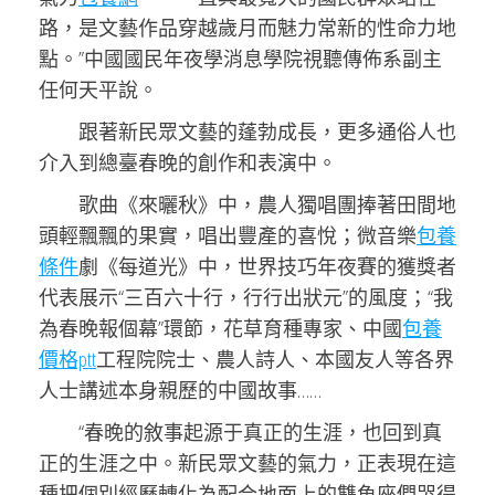
路，是文藝作品穿越歲月而魅力常新的性命力地
點。”中國國民年夜學消息學院視聽傳佈系副主
任何天平說。
跟著新民眾文藝的蓬勃成長，更多通俗人也
介入到總臺春晚的創作和表演中。
歌曲《來曬秋》中，農人獨唱團捧著田間地
頭輕飄飄的果實，唱出豐產的喜悅；微音樂
包養
條件
劇《每道光》中，世界技巧年夜賽的獲獎者
代表展示“三百六十行，行行出狀元”的風度；“我
為春晚報個幕”環節，花草育種專家、中國
包養
價格ptt
工程院院士、農人詩人、本國友人等各界
人士講述本身親歷的中國故事……
“春晚的敘事起源于真正的生涯，也回到真
正的生涯之中。新民眾文藝的氣力，正表現在這
種把個別經歷轉化為配合地面上的雙魚座們哭得