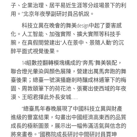
子、企業治理、居平易近生涯等分歧場景下的利
用。”北京年夜學副研討員呂帆說。
科技立異在晚會的舞美design中起了要害感
化。人工智能、加強實際、擴大實際等科技手
腕，在真假間營建出“人在景中、景隨人動”的沉
醉平面式視覺後果。
14組數控翻轉模塊構成的“奔馬”舞美裝配，
聯合燈光暈染與顏色展陳，營建出萬馬奔跑的舞
臺後果；總臺一號演播廳剎時釀成林逋筆下的梅
園、周敦頤筆下的荷花池、張騫出使西域的年夜
漠、王昭君揮此外長安城……
“總臺馬年春晚展現了中國科技立異與財產
進級的豐富結果，勾畫出中國經濟高東西的品質
成長的極新圖景，展示出一幅佈滿活氣與信念的
將來畫卷。”國務院成長研討中間研討員賈珅