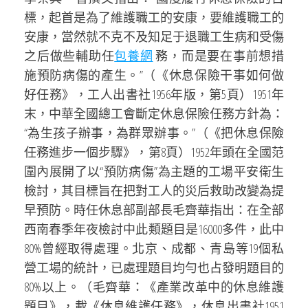
標，起首是為了維護職工的安康，要維護職工的
安康，當然就不克不及知足于退職工生病和受傷
之后做些輔助任
包養網
務，而是要在事前想措
施預防病傷的產生。”（《休息保險干事如何做
好任務》，工人出書社1956年版，第5頁）1951年
末，中華全國總工會斷定休息保險任務方針為：
“為生孩子辦事，為群眾辦事。”（《把休息保險
任務進步一個步驟》，第8頁）1952年頭在全國范
圍內展開了以“預防病傷”為主題的工場平安衛生
檢討，其目標旨在把對工人的災后救助改變為提
早預防。時任休息部副部長毛齊華指出：在全部
西南春季年夜檢討中此類題目是16000多件，此中
80%曾經取得處理。北京、成都、青島等19個私
營工場的統計，已處理題目均勻也占發明題目的
80%以上。（毛齊華：《產業改革中的休息維護
題目》，載《休息維護任務》，休息出書社1951