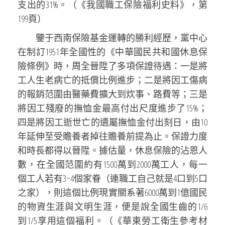
支出的31%。（《我國職工保險福利史料》，第
199頁）
鑒于西南保險基金運轉的勝利經歷，黨中心
在制訂1951年全國性的《中華國民共和國休息保
險條例》時，周全晉陞了多項保證待遇：一是將
工人生老病亡的抵償比例進步；二是將因工傷病
的報銷范圍由醫藥費擴大到炊事、路費等；三是
將因工殘廢的撫恤金最高付出尺度進步了15%；
四是將因工逝世亡的遺屬撫恤金付出刻日，由10
年延伸至受贍養者掉往贍養前提為止。保證力度
和時長都得以晉陞。據估量，休息保險的沾恩人
數，在全國范圍約有1500萬到2000萬工人，每一
個工人若有3~4個家眷（連職工自己就是4口到5口
之家），則這個比例現實關系著6000萬到1億國民
的物資生涯與文明生涯，便是說全國生齒的1/6
到1/5享用這個福利。（《華東勞工衛生參考材