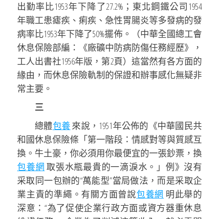
出勤率比1953年下降了27.2%；東北鋼鐵公司1954
年職工患瘧疾、痢疾、急性胃腸炎等多發病的發
病率比1953年下降了50%擺佈。（中華全國總工會
休息保險部編：《廠礦中防病防傷任務經歷》，
工人出書社1956年版，第2頁）這當然有各方面的
緣由，而休息保險軌制的保證和辦事感化無疑非
常主要。
三
總體
包養
來說，1951年公佈的《中華國民共
和國休息保險條「第一階段：情感對等與質感互
換。牛土豪，你必須用你最便宜的一張鈔票，換
包養網
取張水瓶最貴的一滴淚水。」例》沒有
采取同一包辦的“萬能型”當局做法，而是采取企
業主責的準繩。有關方面曾說
包養網
明此舉的
深意：“為了促使企業行政方面或資方器重休息