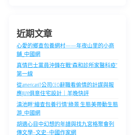
近期文章
心愛的鄉查包養網村——年夜山里的小商
舖_中國網
真情巴士黨員沖鋒在戰“森和診所家醫科疫”
第一線
從americanIT公司CEO辭職看偷情的計謀與報
應JIUYI俱意住宅設計｜羊晚快評
滇池畔“繪查包養行情”綠景 生態美帶動生態
游_中國網
胡適心目中幻想的年譜與找九宮格聚會列
傳文學–文史–中國作家網