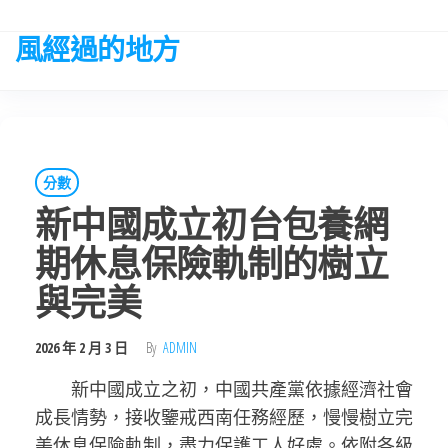
Skip
to
風經過的地方
the
content
分數
新中國成立初台包養網
期休息保險軌制的樹立
與完美
2026 年 2 月 3 日
By
ADMIN
新中國成立之初，中國共產黨依據經濟社會
成長情勢，接收鑒戒西南任務經歷，慢慢樹立完
美休息保險軌制，盡力保護工人好處。依附各級