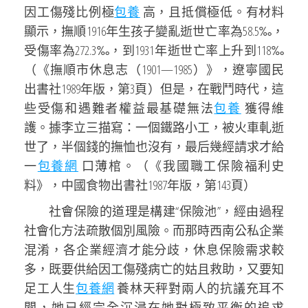
因工傷殘比例極
包養
高，且抵償極低。有材料
顯示，撫順1916年生孩子變亂逝世亡率為58.5‰，
受傷率為272.3‰，到1931年逝世亡率上升到118‰
（《撫順市休息志（1901—1985）》，遼寧國民
出書社1989年版，第3頁）但是，在戰鬥時代，這
些受傷和遇難者權益最基礎無法
包養
獲得維
護。據李立三描寫：一個鐵路小工，被火車軋逝
世了，半個錢的撫恤也沒有，最后幾經請求才給
一
包養網
口薄棺。（《我國職工保險福利史
料》，中國食物出書社1987年版，第143頁）
社會保險的道理是構建“保險池”，經由過程
社會化方法疏散個別風險。而那時西南公私企業
混淆，各企業經濟才能分歧，休息保險需求較
多，既要供給因工傷殘病亡的姑且救助，又要知
足工人生
包養網
養林天秤對兩人的抗議充耳不
聞，她已經完全沉浸在她對極致平衡的追求