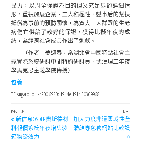
異力，以周全保證為目的但又充足斟酌詳細情
形。重視施展企業、工人積極性，變事后的幫扶
抵償為事前的預防關懷，為寬大工人群眾的生老
病傷亡供給了較好的保證，獲得比擬年夜的成
績，為經濟社會成長作出了進獻。
（作者：姜迎春，系湖北省中國特點社會主
義實際系統研討中間特約研討員、武漢理工年夜
學馬克思主義學院傳授）
包養
TC:sugarpopular900 6980cd9b4ed914.50369968
文
Previous
PREVIOUS
NEXT
Next
新信息OSDER奧斯德材
加大力度非遺區域性全
章
Post
Post
料報價系統年夜增集裝
體維專包養網站比較護
導
箱物流效力