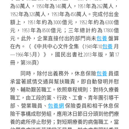
為60萬人，1950年為140萬人，1951年為262萬人，
1952年為320萬人，1953年為450萬人。完成付出金
額上，1951年約為3000億元，1952年約為6300億
元，1953年為8500億元；三年總計約為17800億
元。此外，企業直接付出的部門尚未
包養
盤算
在內。（《中共中心文件全集（1949年10
包養
月
—1966年5月）》，國民出書社2013年版，第17
冊，第386頁）
同時，除付出義務外，休息保險
包養
員還
承當著感情交通與幫扶職責，即自動發明并慰
勞、輔助艱苦職工。依照章程規則：對持久療養
職工，由工段的黨、行政、工會、青年團引導干
部、營業職員、
包養網
保險委員和相干休息保
險干事構成慰勞組，應用沐日節日分頭到他們療
養的處所停止慰勞；對短期療養的病傷職工，當