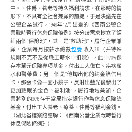
中。、住房、養老等持久福利請求。在那時的情
形下，不具有全社會兼顧的前提，于是決議先在
公營企業試行，1948年12月出臺的《西南公營企
業戰時暫行休息保險條例》按分歧需求樹立了鉅
細兩個“保險池”，其一是“救助池”，履行企業兼
顧，企業每月按薪水總數
包養
收入3%（并特殊
規則不克不及從職工薪水中扣除），此中70%保
存本單元保險專項基金，付出工人傷亡、疾病薪
水和醫藥費；另一個是“他掏出他的純金箔信用
卡，那張卡像一面小鏡子，反射出藍光後發出了
更加耀眼的金色。福利池”，履行地域兼顧，企
業將別的30%存于當局指定銀行作為休息保險總
基金，付出工人養老、療養、住房等福利金錢。
（湖北省檔案館館躲：《西南公營企業戰時暫行
休息保險條例》）