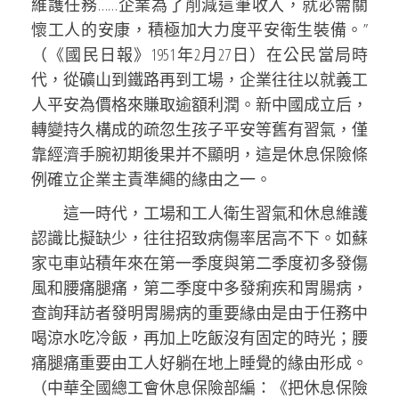
維護任務……企業為了削減這筆收入，就必需關
懷工人的安康，積極加大力度平安衛生裝備。”
（《國民日報》1951年2月27日）在公民當局時
代，從礦山到鐵路再到工場，企業往往以就義工
人平安為價格來賺取逾額利潤。新中國成立后，
轉變持久構成的疏忽生孩子平安等舊有習氣，僅
靠經濟手腕初期後果并不顯明，這是休息保險條
例確立企業主責準繩的緣由之一。
這一時代，工場和工人衛生習氣和休息維護
認識比擬缺少，往往招致病傷率居高不下。如蘇
家屯車站積年來在第一季度與第二季度初多發傷
風和腰痛腿痛，第二季度中多發痢疾和胃腸病，
查詢拜訪者發明胃腸病的重要緣由是由于任務中
喝涼水吃冷飯，再加上吃飯沒有固定的時光；腰
痛腿痛重要由工人好躺在地上睡覺的緣由形成。
（中華全國總工會休息保險部編：《把休息保險