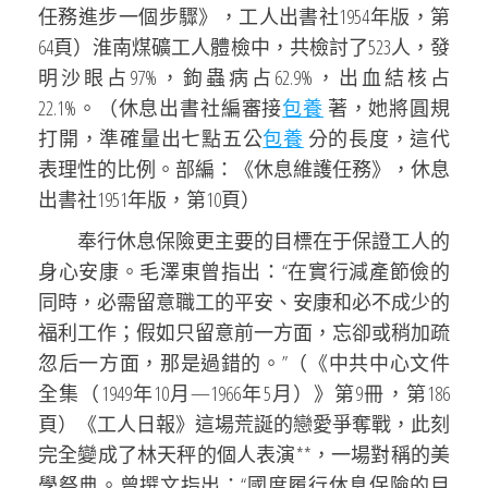
任務進步一個步驟》，工人出書社1954年版，第
64頁）淮南煤礦工人體檢中，共檢討了523人，發
明沙眼占97%，鉤蟲病占62.9%，出血結核占
22.1%。（休息出書社編審接
包養
著，她將圓規
打開，準確量出七點五公
包養
分的長度，這代
表理性的比例。部編：《休息維護任務》，休息
出書社1951年版，第10頁）
奉行休息保險更主要的目標在于保證工人的
身心安康。毛澤東曾指出：“在實行減產節儉的
同時，必需留意職工的平安、安康和必不成少的
福利工作；假如只留意前一方面，忘卻或稍加疏
忽后一方面，那是過錯的。”（《中共中心文件
全集（1949年10月—1966年5月）》第9冊，第186
頁）《工人日報》這場荒誕的戀愛爭奪戰，此刻
完全變成了林天秤的個人表演**，一場對稱的美
學祭典。曾撰文指出：“國度履行休息保險的目