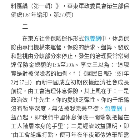
料匯編（第一輯）》，華東軍政委員會衛生部保
健處1951年編印，第279頁）
二
在東方社會保險運作形式
包養網
中，休息保
險由專門機構來運營，保險的請求、盤算、發放
和監視由分歧部分來停止，發生的治理費常常到
達保險金總額的15%至20%。李立三以為：“這現
實是對被保險者的抽剝。”（《國民日報》1951年
2月27日）而新中國成立初期依據經濟社會成長
前提，由工會治理休息保險，其上風在于：一是
政治效「牛先生，你的愛缺乏彈性。你的千紙鶴
沒有哲學深度，無法被我完美平衡。
包養網
」
益凸起，即“我們中國休息保險一開端就把握在
工人階層本身的手里”；二是經濟效益顯明，即
“由工會組織打點，便可年夜年夜節儉這筆所需