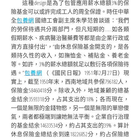
這種design是為了包管應用薪水總額3%的保
險基金可以或許完成工人的周全保證。時任中華
全
包養網
國總工會副主席朱學范曾談道：“我們
的勞保待遇共分兩部門，但凡短期的……如各類
假期薪水、疾病醫治醫藥費等都是由企業行政或
資方直接付出”，“由休息保險基金開支的，是各
類持久性的收入，如撫恤金、補貼金、養老金
等。如許，3%的薪水總額就足以敷衍各項保險待
遇。”
包養網
（《國民日報》1951年2月27日）現
實上，截至1950年末，西南地域共參保796182人，
保險金58460418分。除收入外，地域兼顧的總基
金結余3593318分，占其支出的18%；各而現在，
一個是無限的金錢物慾，另一個是無限的單戀傻
氣，兩者都極端到讓她無法平衡。企業自行治理
的基金結余14633534分，約占其支出的39%。算計
休息保險金總結余到達18226852分，約占保險總