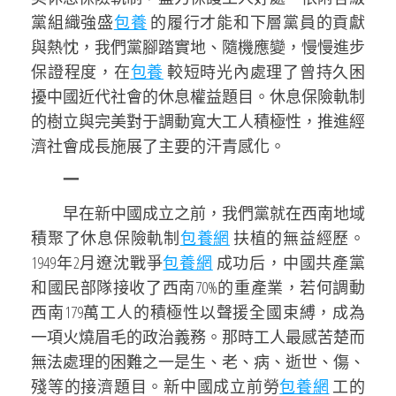
黨組織強盛
包養
的履行才能和下層黨員的貢獻
與熱忱，我們黨腳踏實地、隨機應變，慢慢進步
保證程度，在
包養
較短時光內處理了曾持久困
擾中國近代社會的休息權益題目。休息保險軌制
的樹立與完美對于調動寬大工人積極性，推進經
濟社會成長施展了主要的汗青感化。
一
早在新中國成立之前，我們黨就在西南地域
積聚了休息保險軌制
包養網
扶植的無益經歷。
1949年2月遼沈戰爭
包養網
成功后，中國共產黨
和國民部隊接收了西南70%的重產業，若何調動
西南179萬工人的積極性以聲援全國束縛，成為
一項火燒眉毛的政治義務。那時工人最感苦楚而
無法處理的困難之一是生、老、病、逝世、傷、
殘等的接濟題目。新中國成立前勞
包養網
工的