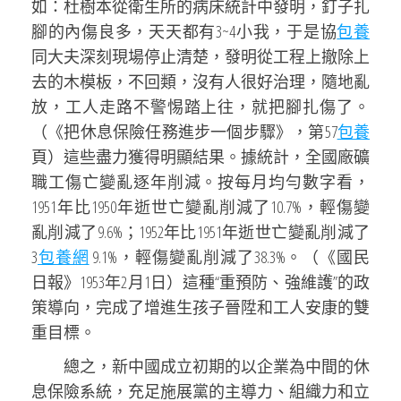
如：杜樹本從衛生所的病床統計中發明，釘子扎
腳的內傷良多，天天都有3~4小我，于是協
包養
同大夫深刻現場停止清楚，發明從工程上撤除上
去的木模板，不回類，沒有人很好治理，隨地亂
放，工人走路不警惕踏上往，就把腳扎傷了。
（《把休息保險任務進步一個步驟》，第57
包養
頁）這些盡力獲得明顯結果。據統計，全國廠礦
職工傷亡變亂逐年削減。按每月均勻數字看，
1951年比1950年逝世亡變亂削減了10.7%，輕傷變
亂削減了9.6%；1952年比1951年逝世亡變亂削減了
3
包養網
9.1%，輕傷變亂削減了38.3%。（《國民
日報》1953年2月1日）這種“重預防、強維護”的政
策導向，完成了增進生孩子晉陞和工人安康的雙
重目標。
總之，新中國成立初期的以企業為中間的休
息保險系統，充足施展黨的主導力、組織力和立