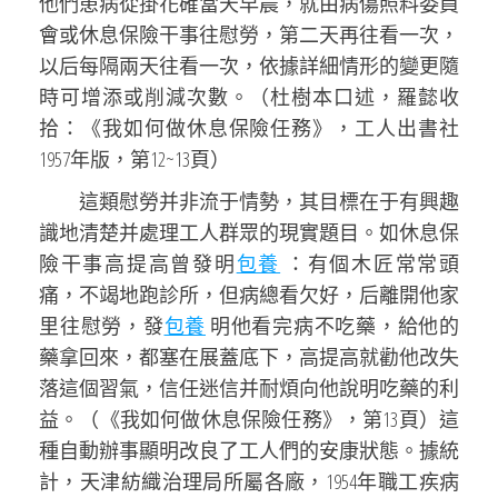
他們患病從掛花確當天早晨，就由病傷照料委員
會或休息保險干事往慰勞，第二天再往看一次，
以后每隔兩天往看一次，依據詳細情形的變更隨
時可增添或削減次數。（杜樹本口述，羅懿收
拾：《我如何做休息保險任務》，工人出書社
1957年版，第12~13頁）
這類慰勞并非流于情勢，其目標在于有興趣
識地清楚并處理工人群眾的現實題目。如休息保
險干事高提高曾發明
包養
：有個木匠常常頭
痛，不竭地跑診所，但病總看欠好，后離開他家
里往慰勞，發
包養
明他看完病不吃藥，給他的
藥拿回來，都塞在展蓋底下，高提高就勸他改失
落這個習氣，信任迷信并耐煩向他說明吃藥的利
益。（《我如何做休息保險任務》，第13頁）這
種自動辦事顯明改良了工人們的安康狀態。據統
計，天津紡織治理局所屬各廠，1954年職工疾病