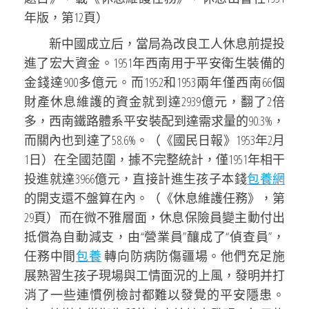
年版，第12頁）
新中國成立后，當局為改良工人休息前提投
進了宏大資金。1951年西南用于平安衛生裝備的
金錢達900多億元。而1952和1953兩年僅西南66個
財產休息維護的資金就到達2939億元，翻了2倍
多，西南鐵路體系平安裝配到達需求量的90.3%，
而關內也到達了58.6%。（《國民日報》1953年2月
1日）在全國范圍，據不完整統計，僅1951年相干
投進就達3966億元，直接計進生孩子本錢
包養網
的開支還不盤算在內。（《休息維護任務》，第
29頁）而在微不雅層面，休息保險員變主動付出
抵償為自動減支，由“營業員”釀成了“偵查員”，
任務中間
包養
轉向防病防傷疆場。他們充足施
展熟習生孩子現場與工情面況的上風，發明并打
消了一些連慣例檢討都難以發覺的平安隱患。