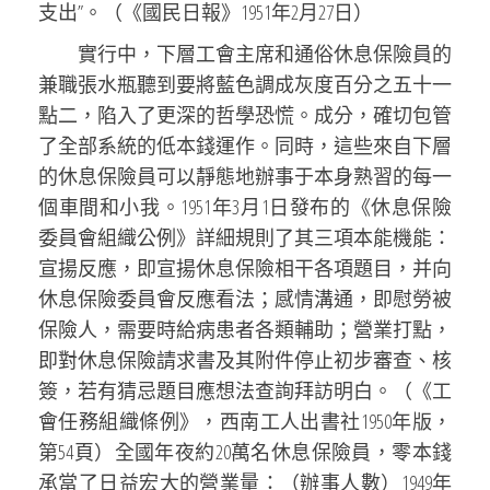
支出”。（《國民日報》1951年2月27日）
實行中，下層工會主席和通俗休息保險員的
兼職張水瓶聽到要將藍色調成灰度百分之五十一
點二，陷入了更深的哲學恐慌。成分，確切包管
了全部系統的低本錢運作。同時，這些來自下層
的休息保險員可以靜態地辦事于本身熟習的每一
個車間和小我。1951年3月1日發布的《休息保險
委員會組織公例》詳細規則了其三項本能機能：
宣揚反應，即宣揚休息保險相干各項題目，并向
休息保險委員會反應看法；感情溝通，即慰勞被
保險人，需要時給病患者各類輔助；營業打點，
即對休息保險請求書及其附件停止初步審查、核
簽，若有猜忌題目應想法查詢拜訪明白。（《工
會任務組織條例》，西南工人出書社1950年版，
第54頁）全國年夜約20萬名休息保險員，零本錢
承當了日益宏大的營業量：（辦事人數）1949年