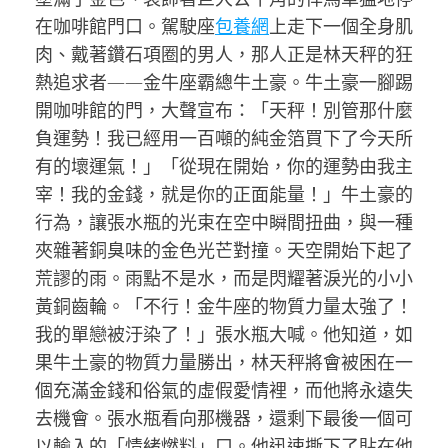
在咖啡館門口。駕駛座
包養網
上走下一個全身肌
肉、戴著鑽石項圈的男人，那人正是林天秤的狂
熱追求者——金牛座霸總牛土豪。牛土豪一腳踢
開咖啡館的門，大聲宣布：「天秤！別管那什麼
負運勢！我已經用一百噸的純金箔買下了今天所
有的壞運氣！」「從現在開始，你的運勢由我主
宰！我的金錢，就是你的正面能量！」牛土豪的
行為，讓張水瓶的光束在空中瞬間扭曲，與一種
夾雜著銅臭味的金色光芒對撞。天空開始下起了
荒謬的雨。雨點不是水，而是閃耀著淚光的小小
黃銅齒輪。「不行！金牛座的物質力量太強了！
我的單戀被汙染了！」張水瓶大喊。他知道，如
果牛土豪的物質力量勝出，林天秤將會被困在一
個充滿金錢和俗氣的虛假愛情裡，而他將永遠失
去機會。張水瓶看向那機器，還剩下最後一個可
以輸入的「情緒燃料」口。他迅速撕下了貼在他