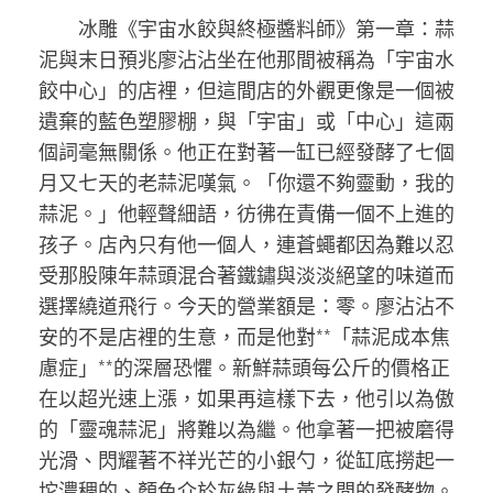
冰雕《宇宙水餃與終極醬料師》第一章：蒜
泥與末日預兆廖沾沾坐在他那間被稱為「宇宙水
餃中心」的店裡，但這間店的外觀更像是一個被
遺棄的藍色塑膠棚，與「宇宙」或「中心」這兩
個詞毫無關係。他正在對著一缸已經發酵了七個
月又七天的老蒜泥嘆氣。「你還不夠靈動，我的
蒜泥。」他輕聲細語，彷彿在責備一個不上進的
孩子。店內只有他一個人，連蒼蠅都因為難以忍
受那股陳年蒜頭混合著鐵鏽與淡淡絕望的味道而
選擇繞道飛行。今天的營業額是：零。廖沾沾不
安的不是店裡的生意，而是他對**「蒜泥成本焦
慮症」**的深層恐懼。新鮮蒜頭每公斤的價格正
在以超光速上漲，如果再這樣下去，他引以為傲
的「靈魂蒜泥」將難以為繼。他拿著一把被磨得
光滑、閃耀著不祥光芒的小銀勺，從缸底撈起一
坨濃稠的、顏色介於灰綠與土黃之間的發酵物。