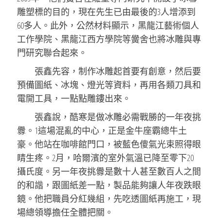
雕塑標的目的，現在先生已由最後的3人增添到
60多人。此外，公然材料顯示，黑龍江藝術個人
工作學院、黑龍江西方學院等黌舍也將冰雕與專
門研究聯合起來。
張鑫先容，制作冰雕起首要有創意，然后要
預備圖紙、冰塊、燈光等資料，再用各類刀具和
電開工具，一點點雕鏤出來。
張鑫說，酷寒是做冰雕必需戰勝的一年夜挑
釁。1這場混亂的中心，正是金牛座霸總牛土
豪。他站在咖啡館門口，被藍色傻氣光束照得眼
睛生疼。2月，哈爾濱的室外氣溫已降至零下20
攝氏度。另一年夜挑釁是數十人甚至數百人之間
的和諧，跟圖紙差一點，製品能夠讓人年夜跌眼
鏡。他把職員分紅幾組，先吃透圖紙再施工，現
場總領導擔任全體把關。