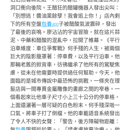
洞口衝向後院。王醋狂的醋罐機器人發出尖叫：
「別想逃！醬油黨餘孽！我會追上你！」店內剩
下的所有空盤
包養app
子被醋酸氣波震碎，發出
了最後的哀鳴。廖沾沾的宇宙冒險，就在這片蒜
泥、中藥和醋酸的混亂中，拉開了帷幕。《平行
泊車維度：車位爭奪戰》何手殘的人生，被兩個
巨大的陰影籠罩著：停車費，以及平行泊車。他
那輛老舊的掀背車，彷彿繼承了他所有的駕駛焦
慮，從未在他需要時提供過任何幫助。今天，他
面臨的是城市傳說中最恐怖的挑戰，一條夾在理
髮店與一間專賣金屬雕像的畫廊之間的窄巷。一
個看起來比他車子尺寸小上三十公分的停車格，
上面還灑著一層可疑的白色粉末。何手殘深吸一
口氣。將車子打了倒檔。他的車載語音系統發出
了令人不快的女聲：「警告，後方障礙物距離：
無
包養
限趨近於零。」「請考慮放棄治療。」他