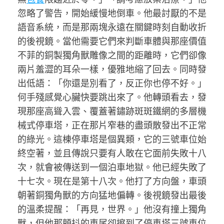
忽略了警告，開始緩慢地倒車。他最討厭的不是
語音系統，而是那兩塊永遠在關鍵時刻自動收折
的後視鏡。當他需要它們來判斷車體與那座價值
不菲的銅製獨角獸雕像之間的距離時，它們卻像
兩片羞澀的耳朵一樣，優雅地縮了回去。同時發
出低語：「你還是別看了，反正你也停不好。」
何手殘感覺心臟快要跳出來了。他轉頭看去，發
現那座高聳入雲、覆蓋著鏽跡斑斑鐵網的多層機
械式停車塔，正在那片窄巷的盡頭散發出不正常
的綠光。這棟停車塔是個異類，它的三號車位始
終空著，並且傳說只要有人敢在它面前失敗十八
次，就會被傳送到一個泊車地獄。他已經失敗了
十七次。現在是第十八次。他打了方向盤，車頭
朝著銅獨角獸的方向猛地偏轉。後視鏡發出最後
的溫柔提醒：「再見，世界。」他沒有撞上獨角
獸，但他那顫抖的車尾卻擦到了停車塔三號車位