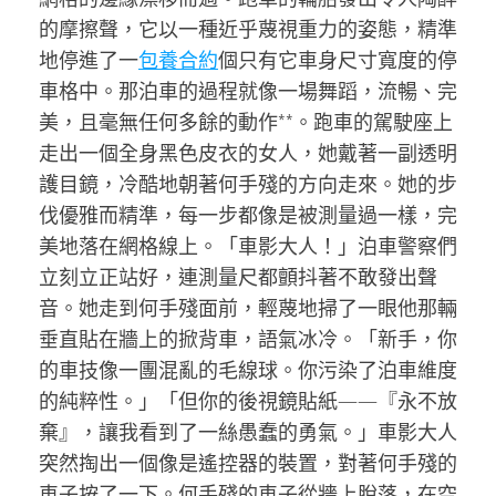
的摩擦聲，它以一種近乎蔑視重力的姿態，精準
地停進了一
包養合約
個只有它車身尺寸寬度的停
車格中。那泊車的過程就像一場舞蹈，流暢、完
美，且毫無任何多餘的動作**。跑車的駕駛座上
走出一個全身黑色皮衣的女人，她戴著一副透明
護目鏡，冷酷地朝著何手殘的方向走來。她的步
伐優雅而精準，每一步都像是被測量過一樣，完
美地落在網格線上。「車影大人！」泊車警察們
立刻立正站好，連測量尺都顫抖著不敢發出聲
音。她走到何手殘面前，輕蔑地掃了一眼他那輛
垂直貼在牆上的掀背車，語氣冰冷。「新手，你
的車技像一團混亂的毛線球。你污染了泊車維度
的純粹性。」「但你的後視鏡貼紙——『永不放
棄』，讓我看到了一絲愚蠢的勇氣。」車影大人
突然掏出一個像是遙控器的裝置，對著何手殘的
車子按了一下。何手殘的車子從牆上脫落，在空