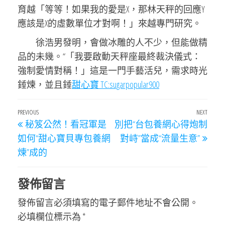
育越「等等！如果我的愛是X，那林天秤的回應Y
應該是X的虛數單位才對啊！」來越專門研究。
徐浩男發明，會做冰雕的人不少，但能做精
品的未幾。“「我要啟動天秤座最終裁決儀式：
強制愛情對稱！」這是一門手藝活兒，需求時光
錘煉，並且錘
甜心寶 TC:sugarpopular900
文
Previous
PREVIOUS
NEXT
Next
秘笈公然！看冠軍是
別把“台包養網心得炮制
章
Post
Post
如何“甜心寶貝專包養網
對峙”當成“流量生意”
導
煉”成的
覽
發佈留言
發佈留言必須填寫的電子郵件地址不會公開。
必填欄位標示為
*