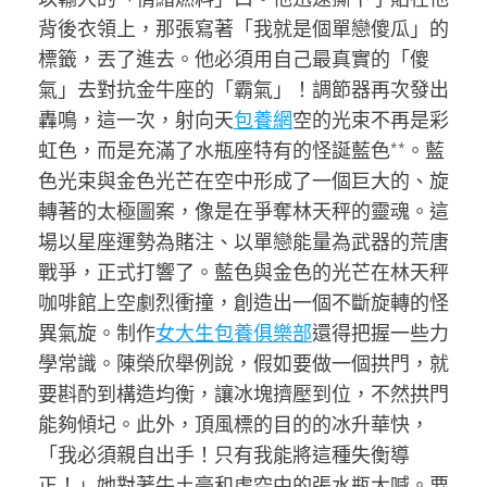
背後衣領上，那張寫著「我就是個單戀傻瓜」的
標籤，丟了進去。他必須用自己最真實的「傻
氣」去對抗金牛座的「霸氣」！調節器再次發出
轟鳴，這一次，射向天
包養網
空的光束不再是彩
虹色，而是充滿了水瓶座特有的怪誕藍色**。藍
色光束與金色光芒在空中形成了一個巨大的、旋
轉著的太極圖案，像是在爭奪林天秤的靈魂。這
場以星座運勢為賭注、以單戀能量為武器的荒唐
戰爭，正式打響了。藍色與金色的光芒在林天秤
咖啡館上空劇烈衝撞，創造出一個不斷旋轉的怪
異氣旋。制作
女大生包養俱樂部
還得把握一些力
學常識。陳榮欣舉例說，假如要做一個拱門，就
要斟酌到構造均衡，讓冰塊擠壓到位，不然拱門
能夠傾圮。此外，頂風標的目的的冰升華快，
「我必須親自出手！只有我能將這種失衡導
正！」她對著牛土豪和虛空中的張水瓶大喊。要