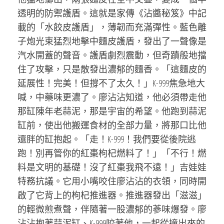
透明的防禦護盾。這就是家傳《沾醬秘笈》中記
載的「水餃皮護盾」，薄韌而充滿彈性。藍色離
子炮光束猛烈地擊中麵皮護盾，發出了一聲像是
汽水開蓋的聲音。護盾劇烈震動，但奇蹟般地擋
住了攻擊，只是散發出濃郁的麵香。「這麵皮的
延展性！完美！但撐不了太久！」K-999焦急地大
喊，中藥味更濃了。廖沾沾知道，他必須帶走他
那缸陳年老蒜泥，那是宇宙的希望。他跑到蒜泥
缸前，使出他搬運食材的全部力量，將那口比他
還胖的缸抱起。「走！K-999！我們要從後院逃
跑！別再管你的紅棗枸杞燃料了！」「不行！燃
料是文明的基礎！沒了紅棗我飛不遠！」吉娃娃
特務抗議。它用小嘴咬住廖沾沾的衣領，同時開
啟了它背上的枸杞推進器。推進器發出「滋滋」
的輕微煎煮聲，伴隨著一股濃郁的蔘味爆發。廖
沾沾抱著蒜泥缸、K-999咬著他，一起從撞出來的