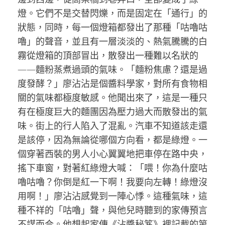
燈。它們不是交替閃爍，而是固定在「通行」的
狀態，同時，每一個燈箱都發出了那種「咕嚕咕
嚕」的聲音，並且有一層淡淡的、熱氣騰騰的白
霧從燈箱的頂部冒出，散發出一種難以名狀的
——麵粉蒸煮過頭的氣味。「麵粉焦慮？還是過
度發酵？」廖沾沾是個醬料學家，對所有食物相
關的氣味都極度敏感。他聞出來了，這是一種只
有在極度巨大的麵團因為壓力過大而散發出的氣
味。街上的行人陷入了混亂。汽車不知道該走還
是該停，因為無論從哪個方向看，都是綠燈。一
個穿著西裝的男人小心翼翼地把車停在路中央，
搖下車窗，對著紅綠燈大喊：「喂！你為什麼咕
嚕咕嚕？你倒是紅一下啊！我要向左轉！綠燈沒
用啊！」廖沾沾感覺到一陣心悸。這種氣味，這
種不祥的「咕嚕」聲，與他兒時聽到的家傳預言
不謀而合。他想起家傳《沾醬秘笈》裡記載的第