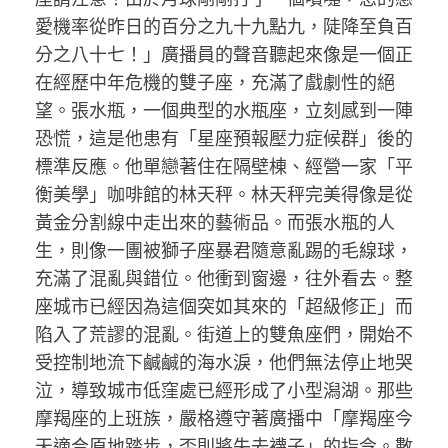
愛機率從昨日的百分之九十九點九，陡降至負百
分之八十七！」廣播員的聲音聽起來像是一個正
在經歷中年危機的雙子座，充滿了戲劇性的絕
望。張水瓶，一個典型的水瓶座，立刻感到一陣
恐慌，這是他患有「星座預報壓力症候群」後的
標準反應。他單戀著住在隔壁棟、經營一家「平
衡美學」咖啡館的林天秤。林天秤完美得像是從
黃金分割線中走出來的藝術品。而張水瓶的人
生，則像一團被獅子座暴君隨意亂踢的毛線球，
充滿了混亂與錯位。他衝到窗邊，往外看去。整
座城市已經因為這個突如其來的「超級修正」而
陷入了荒謬的混亂。街道上的雙魚座們，開始不
受控制地流下鹹鹹的海水淚，他們無法停止地哭
泣，導致城市低窪處已經形成了小型潟湖。那些
摩羯座的上班族，嚴格遵守著廣播中「摩羯座今
天適合原地踏步，否則將失去襪子」的指令。數