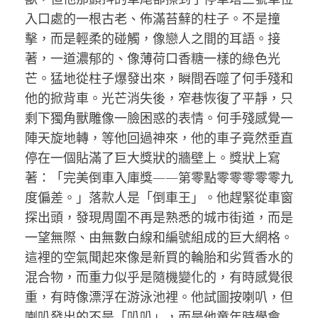
入口處的一根古老、佈滿苔蘚的柱子。不是撞
擊，而是輕柔的碰觸，像戀人之間的耳語。接
著，一道濃郁的、像薄荷口香糖一樣的綠色光
芒。猛地從柱子爆發出來，瞬間吞噬了何手殘和
他的掀背車。光芒消失後，窄巷恢復了平靜，只
剩下獨角獸雕像一臉困惑的表情。何手殘感覺一
陣天旋地轉，等他回過神來，他的車子竟然垂直
停在一個貼滿了巨大獎狀的牆壁上。獎狀上寫
著：「完美倒車入庫獎——第零點零零零零零九
度偏差。」落款人是「倒車王」。他趕緊從車窗
探出頭，發現周圍不再是熟悉的城市街道，而是
一望無際、由無數白線和編號組成的巨大網格。
這裡的空氣聞起來像是新買的輪胎和劣質香水的
混合物，而重力似乎是隨機變化的，有時感覺很
重，有時像漂浮在游泳池裡。他試圖按喇叭，但
喇叭發出的不是「叭叭」，而是他童年時學會