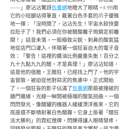
——」廖沾沾驚訝
包養網
地瞪大了眼睛。K-999用
它的小短腿站得筆直，戴著白色手套的爪子優雅
地一揮：「沒時間了，沾沾先生！宇宙水餃快要
拉肚子了！我們必須在你被醋酸離子炮鎖定前離
開！」話音未落，一股極致尖銳、刺鼻的酸氣猛
地從店門口灌入，伴隨著一個狂妄自大的電子音
效：「警告！這裡的醬油比例嚴重失衡！百分之
九十九點九九的醋，才是真理！」廖沾沾知道，
這是他的宿敵，王醋狂，已經找上門了。他的宇
宙冒險，被迫從他對蒜泥的焦慮中，正式開始
了。一個狂妄的影子佔滿了
包養網
那扇被撞破的
牆門邊緣，光線一瞬間被極端的酸氣扭曲。一個
閃閃發光、像醋罐的機器人緩緩漂浮進來，它的
底座還不斷噴射著白色醋霧。它身上掛著「醋狂
派大勝利」的霓虹燈牌，閃爍得讓人眼睛發疼，
同時發出警報。王醋狂的聲音再次響起，這次帶