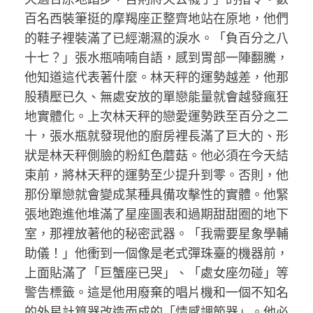
百名西裝筆挺的摩羯座正整齊地站在原地，他們
的鞋子裡裝滿了已經潮濕的淚水。「負百分之八
十七？」張水瓶喃喃自語，感到胃部一陣翻騰，
他知道這代表著什麼。林天秤的運勢越差，他那
股積壓已久、無處安放的單戀能量就會越發瘋狂
地實體化。上次林天秤的戀愛運勢跌至百分之二
十，張水瓶就發現他的廚房裡長滿了巨大的、形
狀是林天秤側臉的粉紅色蘑菇。他必須在今天結
束前，將林天秤的運勢至少提升到零。否則，他
那份單戀就會變成某種具備攻擊性的實體。他緊
張地跑進他堆滿了星座圖表和過期甜甜圈的地下
室，那裡放著他的秘密武器。「我需要星象學輔
助儀！」他衝到一個像是老式彈珠臺的機器前，
上面貼滿了「巨蟹座已哭」、「處女座勿碰」等
警告標籤。這是他用廢棄的唱片機和一個不知名
的外星計算器改造而成的「情感調節器」。他必