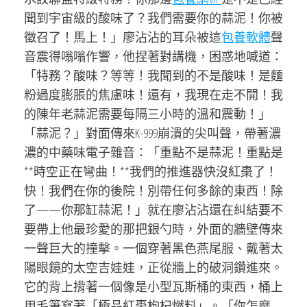
聞到宇宙級的酸味了？我們需要你的蒜泥！你被
徵召了！馬上！」廖沾沾的耳朵被這
包養軟體
聲
音震得嗡嗡作響，他捏著對講機，困惑地喊道：
「特務？酸味？等等！我聞到的不是酸味！是麵
粉過度膨脹的焦慮味！還有，我現在走不開！我
的陳年老蒜泥需要每隔三小時的溫和震動！」
「蒜泥？」對面傳來K-999崩潰的尖叫聲，帶著濃
濃的中藥味電子雜音：「重點不是蒜泥！重點是
**時空正在彎曲！**我們的推進器快沒紅棗了！
快！我們在你的後院！別帶任何多餘的東西！除
了——你那缸蒜泥！」就在廖沾沾還在糾結要不
要帶上他最珍愛的那把銀勺時，外面的牆壁傳來
一聲巨大的撞擊。一個穿著黑色燕尾服、戴著太
陽眼鏡的太空吉娃娃，正從牆上的破洞鑽進來。
它的背上揹著一個像是小型瓦斯桶的東西，桶上
用毛筆寫著「極品紅棗枸杞燃料」。「你怎麼