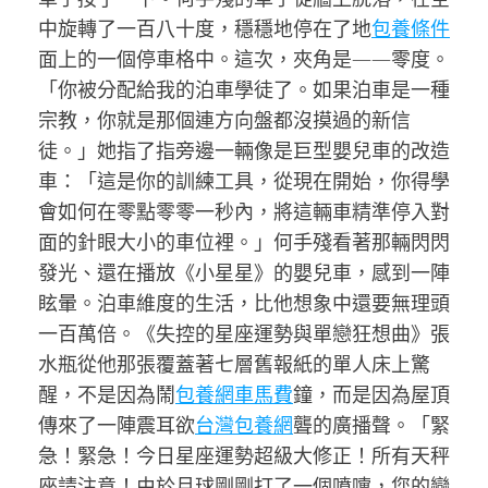
中旋轉了一百八十度，穩穩地停在了地
包養條件
面上的一個停車格中。這次，夾角是——零度。
「你被分配給我的泊車學徒了。如果泊車是一種
宗教，你就是那個連方向盤都沒摸過的新信
徒。」她指了指旁邊一輛像是巨型嬰兒車的改造
車：「這是你的訓練工具，從現在開始，你得學
會如何在零點零零一秒內，將這輛車精準停入對
面的針眼大小的車位裡。」何手殘看著那輛閃閃
發光、還在播放《小星星》的嬰兒車，感到一陣
眩暈。泊車維度的生活，比他想象中還要無理頭
一百萬倍。《失控的星座運勢與單戀狂想曲》張
水瓶從他那張覆蓋著七層舊報紙的單人床上驚
醒，不是因為鬧
包養網車馬費
鐘，而是因為屋頂
傳來了一陣震耳欲
台灣包養網
聾的廣播聲。「緊
急！緊急！今日星座運勢超級大修正！所有天秤
座請注意！由於月球剛剛打了一個噴嚏，您的戀