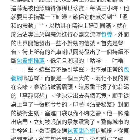
這蒜泥被他照顧得像稀世珍寶，每隔三小時，他
就要用手指彈一下缸邊，確保它能感受到**「溫
和的震動」**，以助其在精神上達到圓滿。就在
廖沾沾專注於與蒜泥進行心靈交流時
包養
，外面
的世界開始發出一些不對勁的信號。首先是聲
音。街上所有的汽車喇叭同時發出了一個持續不
斷
包養網推薦
、低沉且潮濕的「咕嚕——咕嚕
——」聲。這聲音不是引擎聲，也不是正常的
包
養網
鳴笛聲，而像是一個巨大的、消化不良的胃
在哀嚎。廖沾沾皺著眉頭，這嚴重干擾了他蒜泥
的「寧靜冥想」。他決定出去看個究竟，順手從
桌上拿了一張髒兮兮的，印著《沾醬秘笈》封面
的皺衛生紙，塞進口袋以備不時之需。他一腳踏
出店門，立刻被眼前的景象震驚了。整條城市的
主幹道上，數百個交通
包養甜心網
信號燈，從東
邊到西邊，從高架橋到巷弄口，全部變成了綠