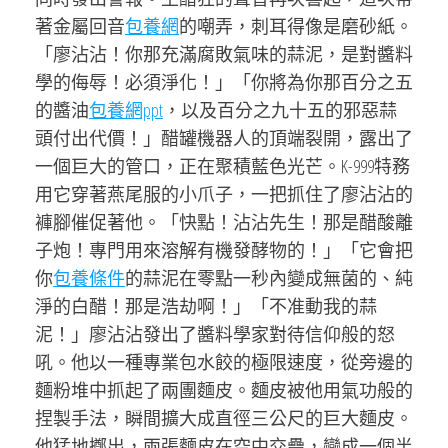
著金屬回音
包養網
的嘲弄，刺耳得像是磨砂紙。
「廖沾沾！你那充滿腐敗氣味的蒜泥，是對醬料
學的侮辱！必須淨化！」「你將為你那百分之五
的醬油
包養網ppt
，以及百分之九十五的邪惡蒜
頭付出代價！」醋罐機器人的頂端裂開，露出了
一個巨大的管口，正在聚積藍色光芒。K-999特務
用它穿著燕尾服的小爪子，一把抓住了廖沾沾的
褲腳催促著他。「快點！沾沾先生！那是醋酸離
子炮！專門用來溶解有機發酵物的！」「它會把
你
包養條件
的蒜泥在零點一秒內變成無菌的、純
淨的白醋！那是浩劫啊！」「不准動我的蒜
泥！」廖沾沾發出了醬料學家對待信仰般的怒
吼。他以一種專業包水餃的極限速度，從旁邊的
麵粉堆中抓起了兩團麵皮。麵皮被他用氣功般的
捏製手法，瞬間擴大成直徑三公尺的巨大麵皮。
他猛地擲出，兩張麵皮在空中交疊，變成一個半