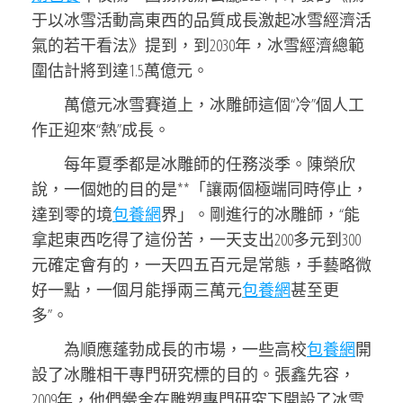
于以冰雪活動高東西的品質成長激起冰雪經濟活
氣的若干看法》提到，到2030年，冰雪經濟總範
圍估計將到達1.5萬億元。
萬億元冰雪賽道上，冰雕師這個“冷”個人工
作正迎來“熱”成長。
每年夏季都是冰雕師的任務淡季。陳榮欣
說，一個她的目的是**「讓兩個極端同時停止，
達到零的境
包養網
界」。剛進行的冰雕師，“能
拿起東西吃得了這份苦，一天支出200多元到300
元確定會有的，一天四五百元是常態，手藝略微
好一點，一個月能掙兩三萬元
包養網
甚至更
多”。
為順應蓬勃成長的市場，一些高校
包養網
開
設了冰雕相干專門研究標的目的。張鑫先容，
2009年，他們黌舍在雕塑專門研究下開設了冰雪