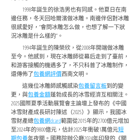
1998年誕生的徐浩男也有同感。他夏日在南
邊任務，冬天回哈爾濱做冰雕。南邊伴侶對冰雕
很感愛好，“會問冰雕怎么做，也想了解一下狀
況冰雕是什么樣的”。
1994年誕生的陳榮欣，從2008年開端做冰雕
至今。他感到，現在冰雕師從幕后走到了臺前，
和游客接觸的機遇多了，不只科普了冰雕制作，
還傳佈了
包養網評價
西南文明。
這幾位冰雕師感觸感染
包養留言板
到的變
更，與
包養金額
蓬勃成長的冰雪經濟互相關注。
2025國際夏季活動展覽會主論壇上發布的《中國
冰雪財產成長研討陳述（2025）》顯示，我國冰
雪財產總
包養網dcard
範圍從2015年的2700億元增加
至2024年的9800億元，估計2025年衝破1萬億元
短
期包養
年夜關。國務院辦公廳2024年印發的《關