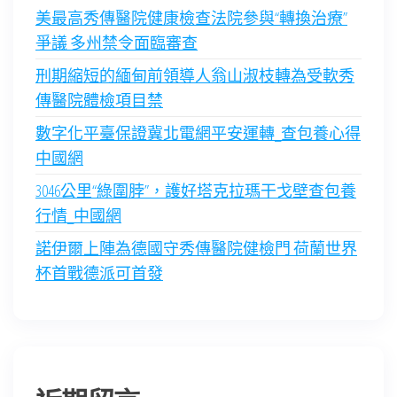
美最高秀傳醫院健康檢查法院參與“轉換治療”
爭議 多州禁令面臨審查
刑期縮短的緬甸前領導人翁山淑枝轉為受軟秀
傳醫院體檢項目禁
數字化平臺保證冀北電網平安運轉_查包養心得
中國網
3046公里“綠圍脖”，護好塔克拉瑪干戈壁查包養
行情_中國網
諾伊爾上陣為德國守秀傳醫院健檢門 荷蘭世界
杯首戰德派可首發