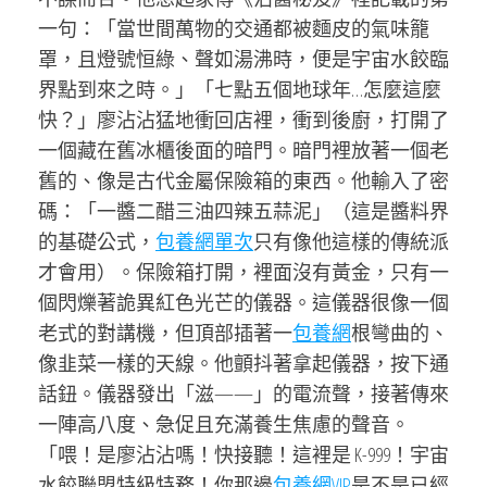
一句：「當世間萬物的交通都被麵皮的氣味籠
罩，且燈號恒綠、聲如湯沸時，便是宇宙水餃臨
界點到來之時。」「七點五個地球年…怎麼這麼
快？」廖沾沾猛地衝回店裡，衝到後廚，打開了
一個藏在舊冰櫃後面的暗門。暗門裡放著一個老
舊的、像是古代金屬保險箱的東西。他輸入了密
碼：「一醬二醋三油四辣五蒜泥」（這是醬料界
的基礎公式，
包養網單次
只有像他這樣的傳統派
才會用）。保險箱打開，裡面沒有黃金，只有一
個閃爍著詭異紅色光芒的儀器。這儀器很像一個
老式的對講機，但頂部插著一
包養網
根彎曲的、
像韭菜一樣的天線。他顫抖著拿起儀器，按下通
話鈕。儀器發出「滋——」的電流聲，接著傳來
一陣高八度、急促且充滿養生焦慮的聲音。
「喂！是廖沾沾嗎！快接聽！這裡是 K-999！宇宙
水餃聯盟特級特務！你那邊
包養網VIP
是不是已經