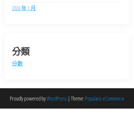
2026 年 1 月
分類
分數
Proudly powered by
WordPress
|
Theme:
Popularis eCommerce