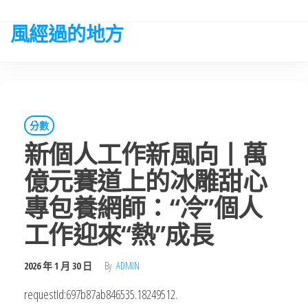
Skip
to
風經過的地方
the
content
分數
新個人工作新風向丨萬
億元賽道上的冰雕甜心
專包養網師：“冷”個人
工作迎來“熱”成長
2026 年 1 月 30 日
By
ADMIN
requestId:697b87ab846535.18249512.