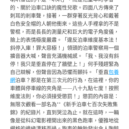
的、關於泊車口訣的魔性兒歌。四面八方傳來了
刺耳的剎車聲，接著，一群穿著反光背心和戴著
白色安全帽的人朝他衝來。這些人手裡拿的不是
警棍，而是長長的測量尺和巨大的電子角度儀，
臉上的表情極度嚴肅。「違反泊車維度基本法！
斜停入庫！罪大惡極！」領頭的泊車警察用一個
擴音器大喊，聲音充滿機械感。「我、我沒有斜
停！我只是垂直停在了牆壁上！」何手殘趕緊為
自己辯解，但聲音因為恐懼而顫抖。「垂直
包養
網
泊車？那是在第三次元的行為，在這裡，你的
車體與停車線的夾角是——八十九點七度！按照
維度法則，你必須接受懲罰！」懲罰的內容是：
無限次觀看一部名為**《新手泊車七百次失敗集
錦》的紀錄片，直到哭泣為止。就在這時，一輛
像是從科幻電影裡開出來的黑色跑車，優雅地從
網格的邊緣漂移而過。跑車的輪胎發出令人陶醉