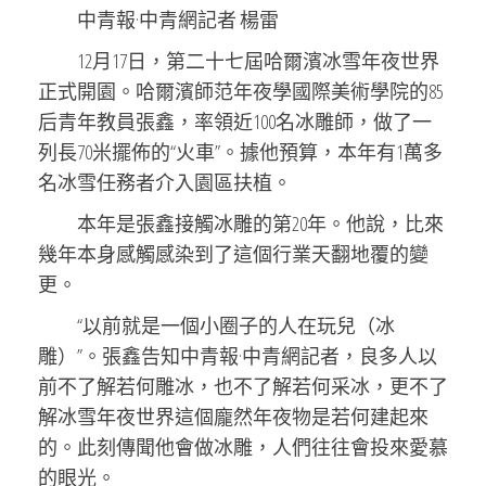
中青報·中青網記者 楊雷
12月17日，第二十七屆哈爾濱冰雪年夜世界
正式開園。哈爾濱師范年夜學國際美術學院的85
后青年教員張鑫，率領近100名冰雕師，做了一
列長70米擺佈的“火車”。據他預算，本年有1萬多
名冰雪任務者介入園區扶植。
本年是張鑫接觸冰雕的第20年。他說，比來
幾年本身感觸感染到了這個行業天翻地覆的變
更。
“以前就是一個小圈子的人在玩兒（冰
雕）”。張鑫告知中青報·中青網記者，良多人以
前不了解若何雕冰，也不了解若何采冰，更不了
解冰雪年夜世界這個龐然年夜物是若何建起來
的。此刻傳聞他會做冰雕，人們往往會投來愛慕
的眼光。