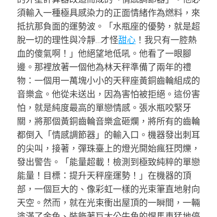
須輸入一種極具感染力的正面情緒作為燃料，來
抵抗那負面的運勢波。「水瓶座的優勢，就是超
脫一切的理性與冷靜…才怪
甜心
！我只有一腔熱
血的傻氣啊！」他絕望地低吼。他看了一眼腳
邊。那裡放著一個他為林天秤準備了兩年的禮
物：一個用一萬塊小小的天秤座黃銅齒輪組成的
音樂盒。他從未送出，因為害怕被拒絕。這份害
怕，就是純度最高的單戀情感。張水瓶咬緊牙
關，將那個黃銅齒輪音樂盒砸爛，將所有的齒輪
都倒入「情感調節器」的輸入口。機器發出刺耳
的尖叫，接著，彈珠臺上的燈光開始瘋狂閃爍，
發出警告。「能量超載！檢測到極致純粹的單戀
能量！目標：提升天秤座運勢！」在機器的頂
部，一個巨大的、像彩虹一樣的光束筆直地射向
天空。然而，就在光束衝出屋頂的一瞬間，一輛
塗滿了金色、裝飾著巨大公牛角的悍馬車猛地停