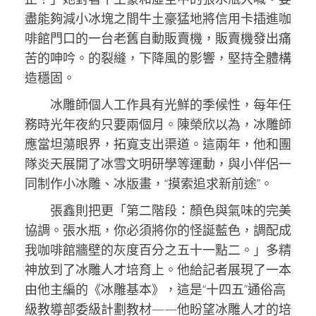
盡能夠減小冰塊之間牛土豪猛地將信用卡插進咖
啡館門口的一台老舊自動販賣機，販賣機發出痛
苦的呻吟。的裂縫，下降風的影響，堅持全體構
造穩固。
冰雕師個人工作具有光鮮的季候性，每年任
務時光年夜約只要兩個月。陳榮欣以為，冰雕師
應當坦蕩眼界，拓寬支出渠道。這兩年，他和團
隊炎天展開了冰雪文明研學等運動，與小伴侶一
同制作小冰雕、冰版畫，“摸索追求新前途”。
張鑫則把更「第二階段：顏色與氣味的完美
協調。張水瓶，你必須將你的怪誕藍色，調配成
我咖啡館牆壁的灰度百分之五十一點二。」多精
神放到了冰雕人才培育上。他給記者展現了一本
由他主編的《冰雕基本》，這是“十四五”通俗高
級教導部委級計劃教材——他盼望冰雕人才的培