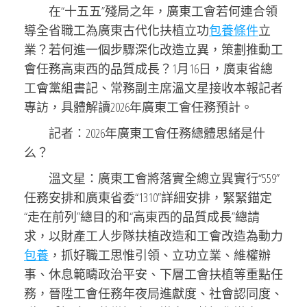
在“十五五”殘局之年，廣東工會若何連合領
導全省職工為廣東古代化扶植立功
包養條件
立
業？若何進一個步驟深化改造立異，策劃推動工
會任務高東西的品質成長？1月16日，廣東省總
工會黨組書記、常務副主席溫文星接收本報記者
專訪，具體解讀2026年廣東工會任務預計。
記者：2026年廣東工會任務總體思緒是什
么？
溫文星：廣東工會將落實全總立異實行“559”
任務安排和廣東省委“1310”詳細安排，緊緊錨定
“走在前列”總目的和“高東西的品質成長”總請
求，以財產工人步隊扶植改造和工會改造為動力
包養
，抓好職工思惟引領、立功立業、維權辦
事、休息範疇政治平安、下層工會扶植等重點任
務，晉陞工會任務年夜局進獻度、社會認同度、