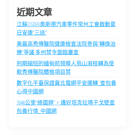
近期文章
江蘇OSDER奧斯德汽車零件常州工會啟動夏
日安康“三送”
美最高秀傳醫院健康檢查法院參與“轉換治
療”爭議 多州禁令面臨審查
刑期縮短的緬甸前領導人翁山淑枝轉為受
軟秀傳醫院體檢項目禁
數字化平臺保證冀北電網平安運轉_查包養
心得中國網
3046公里“綠圍脖”，護好塔克拉瑪干戈壁查
包養行情_中國網