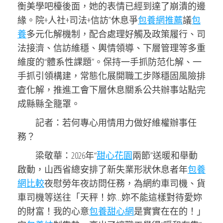
衡美學吧檯後面，她的表情已經到達了崩潰的邊
緣。院+人社+司法+信訪”休息爭
包養網推薦
議
包
養
多元化解機制，配合處理好觸及政策履行、司
法接濟、信訪維穩、輿情領導、下層管理等多重
維度的“體系性課題”。保持一手抓防范化解、一
手抓引領構建，常態化展開職工步隊穩固風險排
查化解，推進工會下層休息關系公共辦事站點完
成縣縣全籠罩。
記者：若何專心用情用力做好維權辦事任
務？
梁敬華：2026年“
甜心花園
兩節”送暖和舉動
啟動，山西省總安排了新失業形狀休息者年
包養
網比較
夜慰勞年夜訪問任務，為網約車司機、貨
車司機等送往「天秤！妳…妳不能這樣對待愛妳
的財富！我的心意
包養甜心網
是實實在在的！」