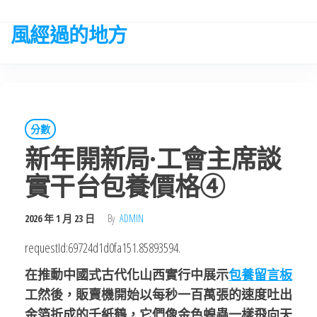
Skip
to
風經過的地方
the
content
分數
新年開新局·工會主席談
實干台包養價格④
2026 年 1 月 23 日
By
ADMIN
requestId:69724d1d0fa151.85893594.
在推動中國式古代化山西實行中展示
包養留言板
工然後，販賣機開始以每秒一百萬張的速度吐出
金箔折成的千紙鶴，它們像金色蝗蟲一樣飛向天