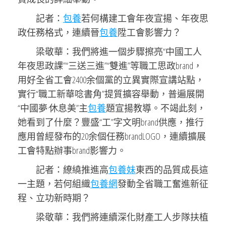
記者：
包養
若何構建工會年夜宣揚、年夜思
政任務格式，連續晉
包養
陞工會影響力？
梁敬華：我們將進一個步驟擦亮“中國工人
年夜思政課”“三送三進”“雙進”等職工思政brand，
用好全省工會2400余個黨的立異實際宣講站點，
實行“職工新華唸書角”提質擴容舉動，普遍展開
“中國夢·休息美”主
包養
題宣揚教導。不竭此刻，
她看到了什麼？豐盛“工”字文明brand供應，推行
應用曾經發布的20余個任務brandLOGO，連續擴展
工會特點辦事brand影響力。
記者：繚繞推進高
包養妹
東西的品質成長這
一主題，若何組織
包養網
發動全省職工奮進新征
程、立功新時期？
梁敬華：我們將連續深化財產工人步隊扶植