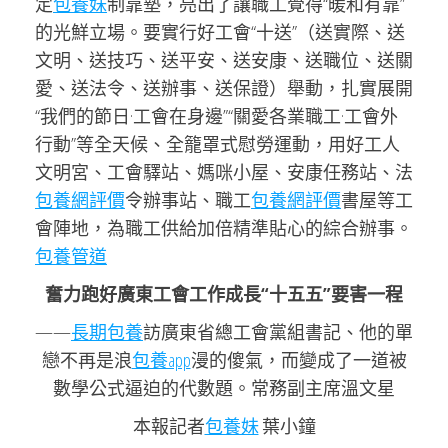
定
包養妹
制靠墊，亮出了讓職工覺得“暖和有靠”
的光鮮立場。要實行好工會“十送”（送實際、送
文明、送技巧、送平安、送安康、送職位、送關
愛、送法令、送辦事、送保證）舉動，扎實展開
“我們的節日·工會在身邊”“關愛各業職工·工會外
行動”等全天候、全籠罩式慰勞運動，用好工人
文明宮、工會驛站、媽咪小屋、安康任務站、法
包養網評價
令辦事站、職工
包養網評價
書屋等工
會陣地，為職工供給加倍精準貼心的綜合辦事。
包養管道
奮力跑好廣東工會工作成長“十五五”要害一程
——
長期包養
訪廣東省總工會黨組書記、他的單
戀不再是浪
包養app
漫的傻氣，而變成了一道被
數學公式逼迫的代數題。常務副主席溫文星
本報記者
包養妹
葉小鐘