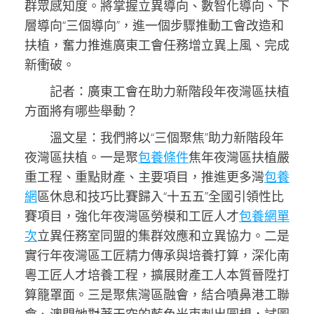
群眾感知度。將掌握立異導向、數智化導向、下
層導向“三個導向”，進一個步驟推動工會改造和
扶植，奮力推進廣東工會任務增立異上風、完成
新衝破。
記者：廣東工會在助力新階段年夜灣區扶植
方面將有哪些舉動？
溫文星：我們將以“三個聚焦”助力新階段年
夜灣區扶植。一是聚
包養條件
焦年夜灣區扶植嚴
重工程、重點財產、主要項目，推進更多灣
包養
網
區休息和技巧比賽歸入“十五五”全國引領性比
賽項目，強化年夜灣區勞模和工匠人才
包養網單
次
立異任務室同盟的集群效應和立異協力。二是
實行年夜灣區工匠精力傳承與培養打算，深化南
粵工匠人才培養工程，擴展財產工人本質晉陞打
算籠罩面。三是聚焦灣區融會，結合噴鼻港工聯