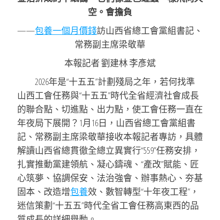
空。會擔負
——
包養一個月價錢
訪山西省總工會黨組書記、
常務副主席梁敬華
本報記者 劉建林 李彥斌
2026年是“十五五”計劃殘局之年，若何找準
山西工會任務與“十五五”時代全省經濟社會成長
的聯合點、切進點、出力點，使工會任務一直在
年夜局下展開？1月16日，山西省總工會黨組書
記、常務副主席梁敬華接收本報記者專訪，具體
解讀山西省總貫徹全總立異實行“559”任務安排，
扎實推動黨建領航、凝心鑄魂、“產改”賦能、匠
心筑夢、協調保安、法治強會、辦事熱心、夯基
固本、改造增
包養
效、數智轉型“十年夜工程”，
迷信策劃“十五五”時代全省工會任務高東西的品
質成長的詳細舉動。