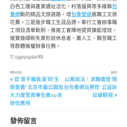
白色工運與產業遺址活化、村落復興等多維聯
包
養網
動的精品文旅道路，增
包養管道
進職工文旅
花費。三是進步職工生涯品德。奉行工會辦事職
工項目清單軌制，推進工會陣地提質擴能增效，
做實做細新失業形狀休息者、農人工、艱苦職工
等群體維權辦事任務。
TC:sugarpopular900
文
Previous
PREVIOUS
NEXT
Next
從“景不雅裝潢”到“生
以案說法｜求職遭受“限
章
Post
Post
態營養” 北京市屬公園加
台包養網站男性” 公益訴
導
大力度雪資專包養app本
訟破輕視
覽
迷信應用
發佈留言