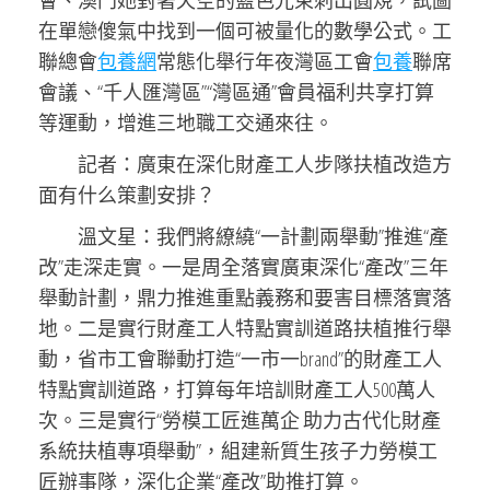
會、澳門她對著天空的藍色光束刺出圓規，試圖
在單戀傻氣中找到一個可被量化的數學公式。工
聯總會
包養網
常態化舉行年夜灣區工會
包養
聯席
會議、“千人匯灣區”“灣區通”會員福利共享打算
等運動，增進三地職工交通來往。
記者：廣東在深化財產工人步隊扶植改造方
面有什么策劃安排？
溫文星：我們將繚繞“一計劃兩舉動”推進“產
改”走深走實。一是周全落實廣東深化“產改”三年
舉動計劃，鼎力推進重點義務和要害目標落實落
地。二是實行財產工人特點實訓道路扶植推行舉
動，省市工會聯動打造“一市一brand”的財產工人
特點實訓道路，打算每年培訓財產工人500萬人
次。三是實行“勞模工匠進萬企 助力古代化財產
系統扶植專項舉動”，組建新質生孩子力勞模工
匠辦事隊，深化企業“產改”助推打算。