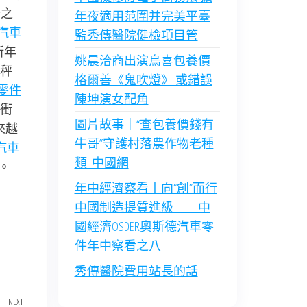
分之
年夜適用范圍并完美平臺
汽車
監秀傳醫院健檢項目管
新年
姚晨洽商出演烏喜包養價
秤
格爾善《鬼吹燈》 或錯誤
零件
陳坤演女配角
衝
圖片故事｜“查包養價錢有
來越
牛哥”守護村落農作物老種
汽車
類_中國網
。
年中經濟察看丨向“創”而行
中國制造提質進級——中
國經濟OSDER奧斯德汽車零
件年中察看之八
秀傳醫院費用站長的話
NEXT
Next