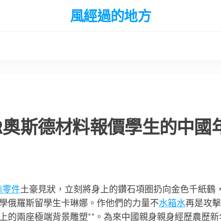
風經過的地方
ER奧斯德材料報價學生的中國
udi零件
土豪見狀，立刻將身上的鑽石項圈扔向金色千紙鶴
學俄羅斯留學生卡琳娜。作他們的力量不
水箱水
再是攻擊
上的兩座極端背景雕塑**。為來中國親身親身經歷農歷新