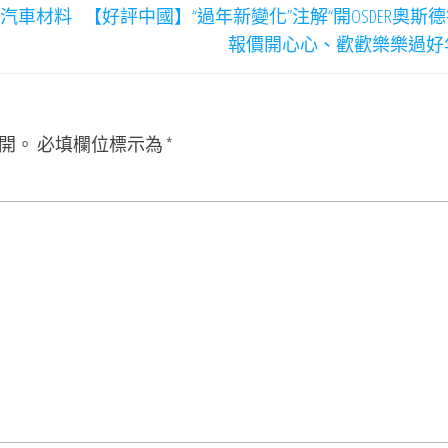
德汽車材料
【好評中國】“過年新變化”注解“開OSDER奧斯
報價開心心、歡歡樂樂過好
開。
必填欄位標示為
*