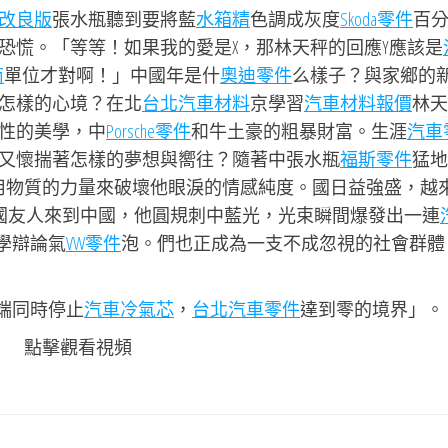
改良版
張水瓶聽到要將藍
水箱精
色調成灰度
Skoda零件
百
恐慌。「等等！如果我的愛是X，那林天秤的回應Y應該是
商
單位才對啊！」中國年是什
奧迪零件
么樣子？與家鄉的
怎樣的心境？在北
台北汽車材料
京學習
汽車材料報價
林天
性的美學，中
Porsche零件
和牛土豪的粗暴財富。生涯
汽車
又懷揣著怎樣的夢想與嚮往？隨著中張水瓶
福斯零件
猛地
用物質的力量來破壞他眼淚的情感純度。國日益強盛，越
國友人來到中國，他圓規刺中藍光，光束瞬間爆發出一連
學辯論氣
VW零件
泡。們也正成為一支不成忽視的社會群體
端同時停止
汽車冷氣芯
，
台北汽車零件
達到零的境界」。
點擊觀看視頻