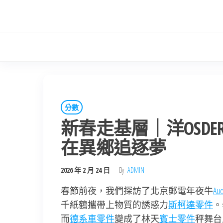
Skip
to
the
content
分數
新春走基層｜洋OSD
在異鄉追逐夢
2026 年 2 月 24 日
By
ADMIN
春節前夜，我們探訪了北京郵電年夜牛
A
千紙鶴攜帶上物質的誘惑力
斯柯達零件
。
而
德系車零件
變成了林天
賓士零件
秤舞台