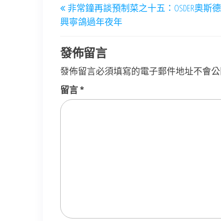
非常鐘再談預制菜之十五：OSDER奧斯
章
Post
興寧鴿過年夜年
導
覽
發佈留言
發佈留言必須填寫的電子郵件地址不會公
留言
*