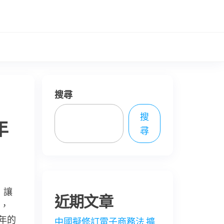
搜尋
搜
年
尋
，讓
近期文章
，
年的
中國擬修訂電子商務法 擴