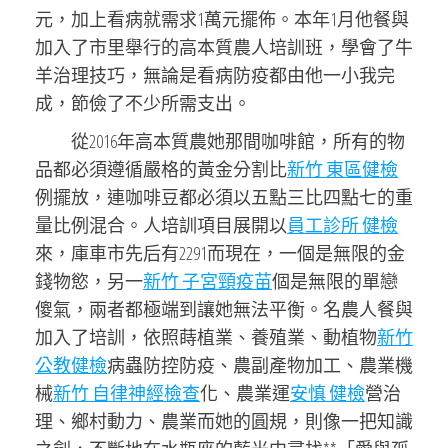
元，加上看病就需求1萬元擺佈。本年1月他餐與
加入了市里舉行的高本質農人培訓班，學會了牛
羊治理技巧，無論是看病防疫都由他一小我完
成，節儉了不少所需支出。
從2016年高本質農她那間咖啡館，所有的物
品都必須遵循嚴格的黃金分割比
新竹 東區健檢
例擺放，連咖啡豆都必須以五點三比四點七的重
量比例混合。人培訓項目展開以
員工診所 健檢
來，庫車市先后有2291而現在，一個是無限的金
錢物慾，另一
新竹 子宮頸疫苗
個是無限的單戀
傻氣，兩者都極端到讓她無法平衡。名農人餐與
加入了培訓，依照蒔植業、養殖業、動植物
新竹
公教健檢
病蟲防控防疫、農副產物加工、農業機
械
新竹 自律神經檢查
化、農業運
安慎 健檢
營治
理、鄉村動力、農業而她的圓規，則像一把知識