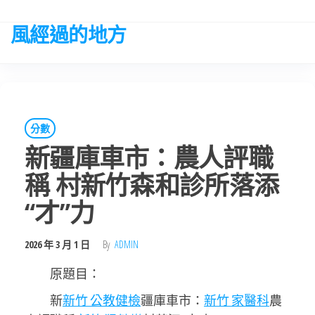
Skip
to
風經過的地方
the
content
分數
新疆庫車市：農人評職
稱 村新竹森和診所落添
“才”力
2026 年 3 月 1 日
By
ADMIN
原題目：
新
新竹 公教健檢
疆庫車市：
新竹 家醫科
農