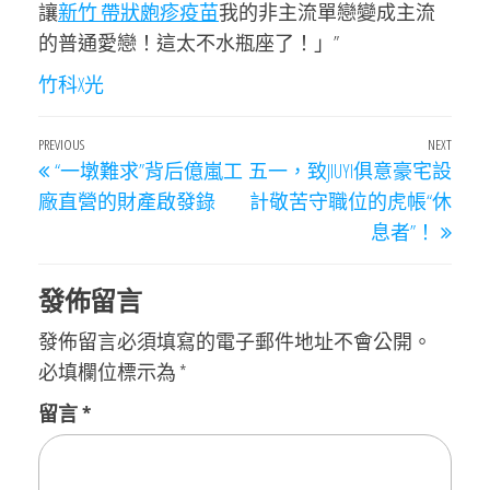
讓
新竹 帶狀皰疹疫苗
我的非主流單戀變成主流
的普通愛戀！這太不水瓶座了！」”
竹科X光
文
Previous
PREVIOUS
NEXT
Next
“一墩難求”背后億嵐工
五一，致JIUYI俱意豪宅設
章
Post
Post
廠直營的財產啟發錄
計敬苦守職位的虎帳“休
導
息者”！
覽
發佈留言
發佈留言必須填寫的電子郵件地址不會公開。
必填欄位標示為
*
留言
*