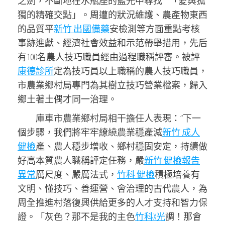
之劍，不斷地在水瓶座的藍光中尋找**「愛與孤
獨的精確交點」。周遭的狀況維護、農產物東西
的品質平
新竹 出國備藥
安檢測等方面重點考核
事跡進獻、經濟社會效益和示范帶舉措用，先后
有100名農人技巧職員經由過程職稱評審。被評
康德診所
定為技巧員以上職稱的農人技巧職員，
市農業鄉村局專門為其樹立技巧營業檔案，歸入
鄉土著土偶才同一治理。
庫車市農業鄉村局相干擔任人表現：“下一
個步驟，我們將牢牢繚繞農業穩產減
新竹 成人
健檢
產、農人穩步增收、鄉村穩固安定，持續做
好高本質農人職稱評定任務，嚴
新竹 健檢報告
異常
厲尺度、嚴厲法式，
竹科 健檢
積極培養有
文明、懂技巧、善運營、會治理的古代農人，為
周全推進村落復興供給更多的人才支持和智力保
證。「灰色？那不是我的主色
竹科X光
調！那會