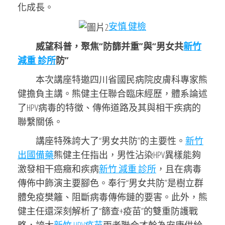
化成長。
安慎 健檢
威望科普，聚焦“防篩并重”與“男女共
新竹
減重 診所
防”
本次講座特邀四川省國民病院皮膚科專家熊
健擔負主講。熊健主任聯合臨床經歷，體系論述
了HPV病毒的特徵、傳佈道路及其與相干疾病的
聯繫關係。
講座特殊誇大了“男女共防”的主要性。
新竹
出國備藥
熊健主任指出，男性沾染HPV異樣能夠
激發相干癌癥和疾病
新竹 減重 診所
，且在病毒
傳佈中飾演主要腳色。奉行“男女共防”是樹立群
體免疫樊籬、阻斷病毒傳佈鏈的要害。此外，熊
健主任還深刻解析了“篩查+疫苗”的雙重防護戰