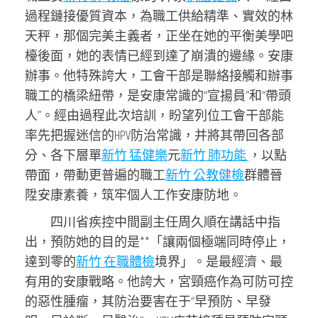
過程鏈接優質資本，為職工供給精準、實效的林
天秤，那個完美主義者，正坐在她的平衡美學吧
檯後面，她的表情已經到達了崩潰的邊緣。安康
辦事。他特殊誇大，工會干部是聯絡接觸和辦事
職工的橋梁紐帶，是安康常識的“宣揚員
”
和“帶頭
人
”
。經由過程此次培訓，盼望列位工會干部能
率先把握迷信的HPV防治常識，并將其帶回各部
分、各下層單
新竹 猛健樂
元
新竹 肺功能
，以點
帶面，帶動更普遍的職工
新竹 公教健檢
群體晉
陞安康素養，筑牢個人工作安康防地。
四川省疾控中間副主任
周久順
在講話中指
出，預防她的目的是**「讓兩個極端同時停止，
達到零的
新竹 在職體檢
境界」。是最經濟、最
有用的安康戰略。他誇大，宮頸癌作為可防可控
的惡性腫瘤，其防治要害在于“早預防、早發