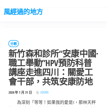
Skip
to
風經過的地方
the
content
分數
新竹森和診所“安康中國·
職工舉動”HPV預防科普
講座走進四川：關愛工
會干部，共筑安康防地
2026 年 1 月 31 日
By
ADMIN
為深刻「等等！如果我的愛是X，那林天秤