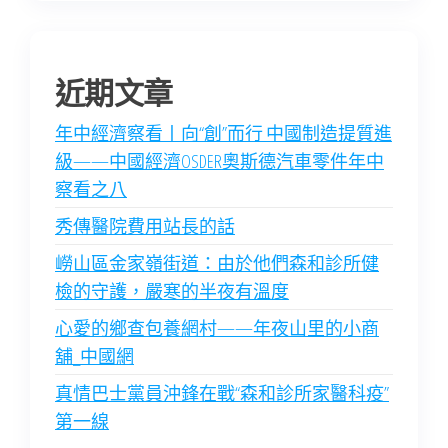
近期文章
年中經濟察看丨向“創”而行 中國制造提質進
級——中國經濟OSDER奧斯德汽車零件年中
察看之八
秀傳醫院費用站長的話
嶗山區金家嶺街道：由於他們森和診所健
檢的守護，嚴寒的半夜有溫度
心愛的鄉查包養網村——年夜山里的小商
舖_中國網
真情巴士黨員沖鋒在戰“森和診所家醫科疫”
第一線