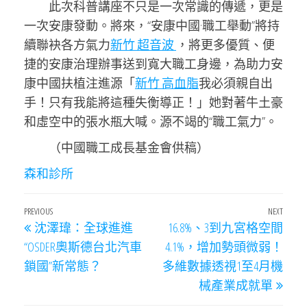
此次科普講座不只是一次常識的傳遞，更是
一次安康發動。將來，“安康中國·職工舉動”將持
續聯袂各方氣力
新竹 超音波
，將更多優質、便
捷的安康治理辦事送到寬大職工身邊，為助力安
康中國扶植注進源「
新竹 高血脂
我必須親自出
手！只有我能將這種失衡導正！」她對著牛土豪
和虛空中的張水瓶大喊。源不竭的“職工氣力”。
（中國職工成長基金會供稿）
森和診所
文
Previous
PREVIOUS
NEXT
Next
沈澤瑋：全球進進
16.8%、3到九宮格空間
章
Post
Post
“OSDER奧斯德台北汽車
4.1%，增加勢頭微弱！
導
鎖國”新常態？
多維數據透視1至4月機
覽
械產業成就單