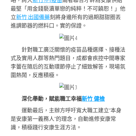
略，誇大
新竹 HPV疫苗
兩者聯合才幹為安康供給
最堅「用金錢褻瀆單戀的純粹！不可饒恕！」他
立
新竹 出國備藥
刻將身邊所有的過期甜甜圈丟
進調節器的燃料口。實的保證。
針對職工廣泛關懷的疫苗品種選擇、接種法
式及實用人群等熱門題目，成都會疾控中間專家
李蕾在隨后的互動環節停止了細致解答，現場氛
圍熱鬧，反應積極。
深化舉動，賦能職工幸福
新竹 健檢
運動最后，主辦方呼吁寬大職工建立“本身
是安康第一義務人”的理念，自動進修安康常
識，積極踐行安康生涯方法。