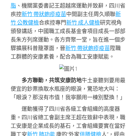
脂
、機關黨委書記王超越席運動并致辭，四川省
疾控
新竹 帶狀皰疹疫苗
中間副主任周久順聯
新
竹 公教健檢
合疾控專門
新竹 成人健檢
研究視角
頒發講話，中國職工成長基金會項目成長一部部
長朱方列席運動。各方齊聚一堂，旨在進一個步
驟擴展科普籠罩面，晉
新竹 帶狀皰疹疫苗
陞職
工群體的安康素養，配合為職工安康賦能。
多方聯動，共筑安康防地
牛土豪聽到要用最
便宜的鈔票換取水瓶座的眼淚，驚恐地大叫：
「眼淚？那沒有市值！我寧願用一棟別墅換！」
運動獲得了四川省各級工會組織的高度器
重。四川省總工會副主席
王超
在致辭中表現，職
工安康是企業成長的基石，工會組織要實在當好
職工安
新竹 肺功能
康的“外家
供膳健檢
人”，經由