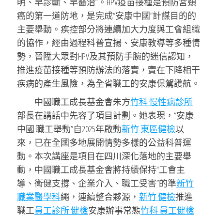
明、早診斷、早醫治”。HPV疫苗接種是預防宮頸
癌的第一道防地，是完成“安康中國”計謀目的的
主要舉動。疾控部分將連續加大力度與工會組織
的協作，經由過程科普宣揚、安康教導等多種情
勢，晉陞大眾對HPV及其預防手腕的迷信認知，
推進疫苗接種等預防辦法的落實，實在下降相干
疾病的產生風險，為全省職工的安康保駕護航。
中國職工成長基金會朱方
竹科 慢性病診所
部長在講話中先容了項目計劃。她表現，“安康
中國·職工舉動”自2025年啟動
新竹 東區健檢
以
來，已在全國多地展開情勢多樣的公益科普運
動。本次講座是項目在四川深化落地的主要舉
動，中國職工成長基金會將持續保持“工會主
導、衛健支撐、企業介入、職工受害”的準
新竹
職業醫學科
繩，連續整合夥源，
新竹 健檢
推進
職工
員工診所 健檢
安康辦事常態
竹科 員工健檢