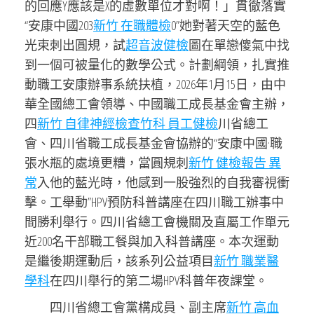
的回應Y應該是X的虛數單位才對啊！」貫徹落實
“安康中國203
新竹 在職體檢
0”她對著天空的藍色
光束刺出圓規，試
超音波健檢
圖在單戀傻氣中找
到一個可被量化的數學公式。計劃綱領，扎實推
動職工安康辦事系統扶植，2026年1月15日，由中
華全國總工會領導、中國職工成長基金會主辦，
四
新竹 自律神經檢查
竹科 員工健檢
川省總工
會、四川省職工成長基金會協辦的“安康中國·職
張水瓶的處境更糟，當圓規刺
新竹 健檢報告 異
常
入他的藍光時，他感到一股強烈的自我審視衝
擊。工舉動”HPV預防科普講座在四川職工辦事中
間勝利舉行。四川省總工會機關及直屬工作單元
近200名干部職工餐與加入科普講座。本次運動
是繼後期運動后，該系列公益項目
新竹 職業醫
學科
在四川舉行的第二場HPV科普年夜課堂。
四川省總工會黨構成員、副主席
新竹 高血