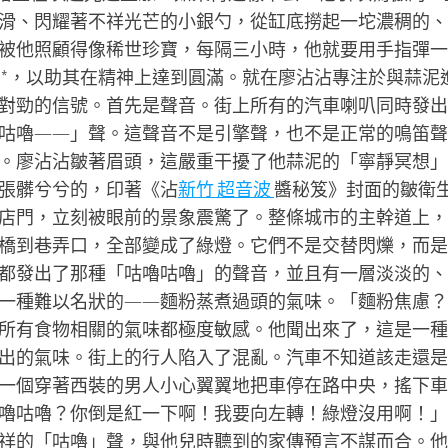
滑、閃耀著不祥光芒的小銀勺，從缸底撈起一坨濃稠的、
被他照顧得像稀世珍寶，每隔三小時，他就要用手指彈一
**，以助其在精神上達到圓滿。就在廖沾沾專注於與蒜泥
對勁的信號。首先是聲音。街上所有的汽車喇叭同時發出
咕嚕——」聲。這聲音不是引擎聲，也不是正常的鳴笛聲
。廖沾沾皺著眉頭，這嚴重干擾了他蒜泥的「寧靜冥想」
張髒兮兮的，印著《沾
新竹 超音波
醬秘笈》封面的皺衛
店門，立刻被眼前的景象震驚了。整條城市的主幹道上，
橋到巷弄口，全部變成了綠燈。它們不是交替閃爍，而是
都發出了那種「咕嚕咕嚕」的聲音，並且有一層淡淡的、
一種難以名狀的——麵粉蒸煮過頭的氣味。「麵粉焦慮？
所有食物相關的氣味都極度敏感。他聞出來了，這是一種
出的氣味。街上的行人陷入了混亂。汽車不知道該走還是
一個穿著西裝的男人小心翼翼地把車停在路中央，搖下車
嚕咕嚕？你倒是紅一下啊！我要向左轉！綠燈沒用啊！」
祥的「咕嚕」聲，與他兒時聽到的家傳預言不謀而合。他