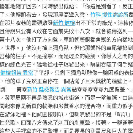
優雅地縮了回去。同時發出低語：「你還是別看了，反正
了。他轉頭看去，發現那座高聳入雲、
竹科 慢性病診所
在那片窄巷的盡頭散發
新竹 健檢
出不正常的綠光。這棟
且傳說只要有人敢在它面前失敗十八次，就會被傳送到一
第十八次。他打了方向盤，車頭朝著銅獨角獸的方向猛地
，世界。」他沒有撞上獨角獸，但他那顫抖的車尾卻擦到
苔蘚的柱子。不是撞擊，而是輕柔的碰觸，像戀人之間的
樣的綠色光芒。猛地從柱子爆發出來，瞬間吞噬了何手殘
 健檢報告 異常
了平靜，只剩下獨角獸雕像一臉困惑的表
，他的車子竟然垂直停在一個貼滿了巨大獎狀的牆壁上。
庫獎——第零
新竹 健檢報告 異常
點零零零零零九度偏差。
，發現周圍不再是熟悉的城市街道，而是一望無際、由無
聞起來像是新買的輪胎和劣質香水的混合物，而重力似乎
在游泳池裡。他試圖按喇叭，但喇叭發出的不是「叭叭」
性兒歌。四面八方傳來了刺耳的剎車聲，接著，一群穿著
這些人手裡拿的不是警棍，而是長長的測量尺和巨大的電