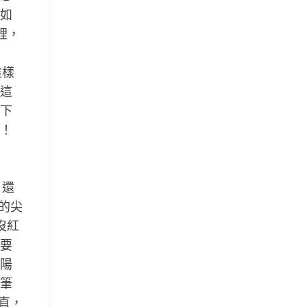
如
裡，
這樣
這
下
！
！還
的尖
沒紅
要
陽
筆
直，