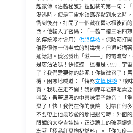
起家傳《沾醬秘笈》裡記載的第一句：「
湯沸時，便是宇宙水餃臨界點到來之時。
衝到後廚，打開了一個藏在舊冰櫃後面的
西。他輸入了密碼：「一醬二醋三油四辣
的傳統派才會用）
供膳健檢
。保險箱打開
儀器很像一個老式的對講機，但頂部插著
通話鈕。儀器發出「滋——」的電流聲，
是廖沾沾嗎！快接聽！這裡是 K-999
了？我們需要你的蒜泥！你被徵召了！馬
機，困惑地喊道：「特務
安慎 健檢
？酸
有，我現在走不開！我的陳年老蒜泥需要每
叫聲，帶著濃濃的中藥味電子雜音：「重點
棗了！快！我們在你的後院！別帶任何多
不要帶上他最珍愛的那把銀勺時，外面的
眼鏡的太空吉娃娃，正從牆上的破洞鑽進
寫著「極品紅棗枸杞燃料」。「你怎麼——