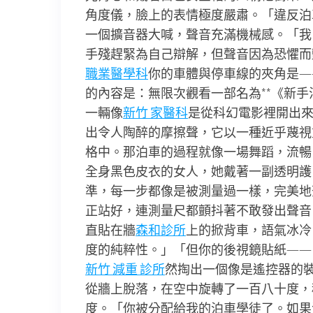
角度儀，臉上的表情極度嚴肅。「違反泊
一個擴音器大喊，聲音充滿機械感。「我
手殘趕緊為自己辯解，但聲音因為恐懼而
職業醫學科
你的車體與停車線的夾角是—
的內容是：無限次觀看一部名為**《新
一輛像
新竹 家醫科
是從科幻電影裡開出
出令人陶醉的摩擦聲，它以一種近乎蔑視
格中。那泊車的過程就像一場舞蹈，流暢
全身黑色皮衣的女人，她戴著一副透明護
準，每一步都像是被測量過一樣，完美地
正站好，連測量尺都顫抖著不敢發出聲音
直貼在牆
森和診所
上的掀背車，語氣冰冷
度的純粹性。」「但你的後視鏡貼紙——
新竹 減重 診所
然掏出一個像是遙控器的
從牆上脫落，在空中旋轉了一百八十度，
度。「你被分配給我的泊車學徒了。如果