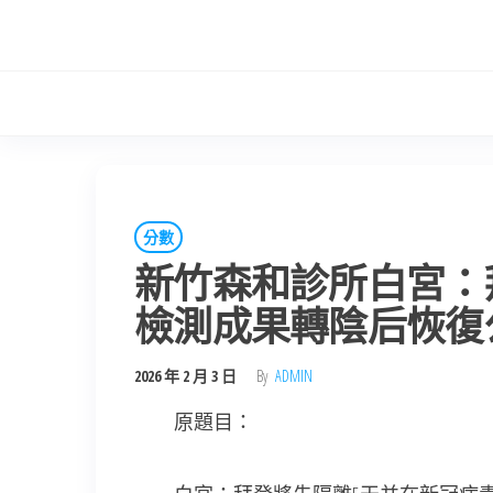
Skip
to
the
content
分數
新竹森和診所白宮：
檢測成果轉陰后恢復
2026 年 2 月 3 日
By
ADMIN
原題目：