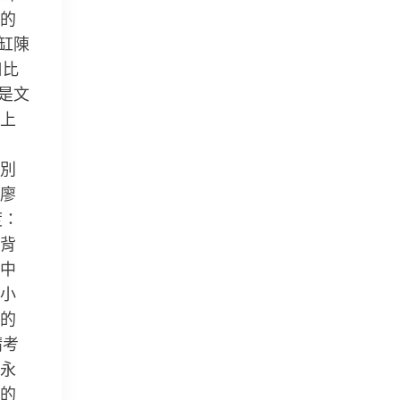
的
缸陳
口比
是文
上
別
廖
度：
背
中
小
的
請考
永
的