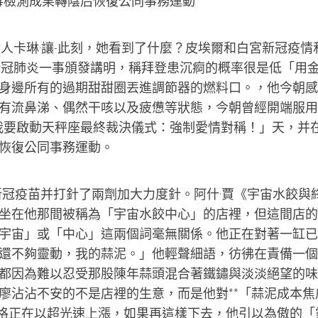
毒檢測成果轉陰后恢復公同事務運動
話人卡琳·讓-此刻，她看到了什麼？皮埃爾和白宮新冠疫情
新冠肺炎一事頒發講明，稱拜登患沉痾的概率很是低「用
身邊所有的過期甜甜圈丟進調節器的燃料口。，他今朝感
有流鼻涕、偶然干咳以及疲憊等狀態，今朝曾經開端服用
我要啟動天秤座最終裁決儀式：強制愛情對稱！」天，并
恢復公同事務運動。
新冠疫苗并打針了兩劑加大力度針。阿什·賈《宇宙水餃與
坐在他那間被稱為「宇宙水餃中心」的店裡，但這間店的
宇宙」或「中心」這兩個詞毫無關係。他正在對著一缸已
還不夠靈動，我的蒜泥。」他輕聲細語，彷彿在責備一個
都因為難以忍受那股陳年蒜頭混合著鐵鏽與淡淡絕望的味
廖沾沾不安的不是店裡的生意，而是他對**「蒜泥成本焦
價格正在以超光速上漲，如果再這樣下去，他引以為傲的「