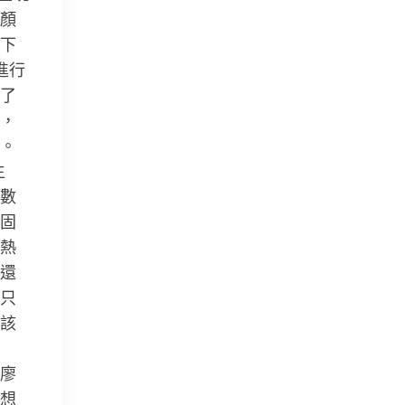
顏
下
進行
了
，
。
生
數
固
熱
還
只
該
廖
想