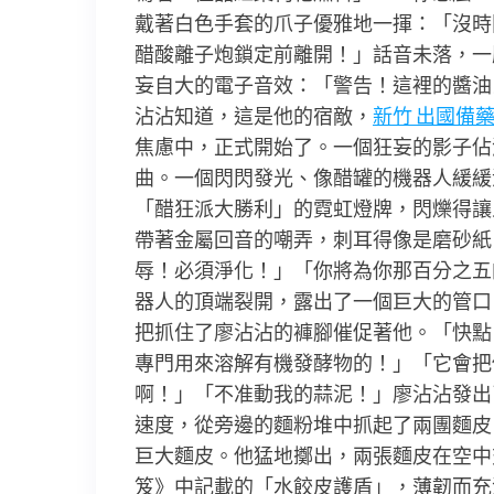
戴著白色手套的爪子優雅地一揮：「沒時
醋酸離子炮鎖定前離開！」話音未落，一
妄自大的電子音效：「警告！這裡的醬油
沾沾知道，這是他的宿敵，
新竹 出國備
焦慮中，正式開始了。一個狂妄的影子佔
曲。一個閃閃發光、像醋罐的機器人緩緩
「醋狂派大勝利」的霓虹燈牌，閃爍得讓
帶著金屬回音的嘲弄，刺耳得像是磨砂紙
辱！必須淨化！」「你將為你那百分之五
器人的頂端裂開，露出了一個巨大的管口，
把抓住了廖沾沾的褲腳催促著他。「快點
專門用來溶解有機發酵物的！」「它會把
啊！」「不准動我的蒜泥！」廖沾沾發出
速度，從旁邊的麵粉堆中抓起了兩團麵皮
巨大麵皮。他猛地擲出，兩張麵皮在空中
笈》中記載的「水餃皮護盾」，薄韌而充