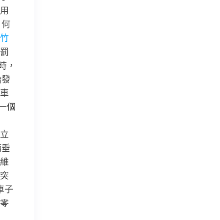
用
」何
竹
罰
時，
胎發
車
一個
立
輛垂
維
突
車子
零