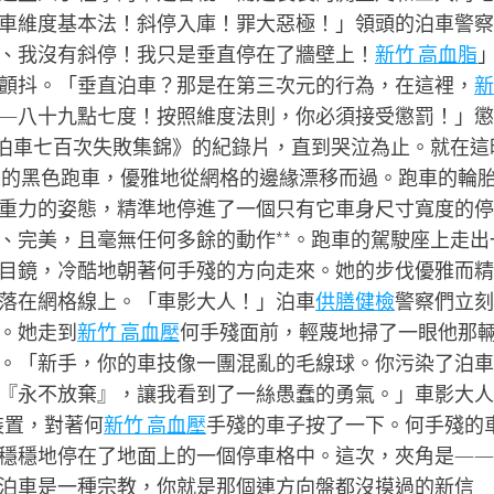
車維度基本法！斜停入庫！罪大惡極！」領頭的泊車警察
、我沒有斜停！我只是垂直停在了牆壁上！
新竹 高血脂
顫抖。「垂直泊車？那是在第三次元的行為，在這裡，
新
—八十九點七度！按照維度法則，你必須接受懲罰！」懲
手泊車七百次失敗集錦》的紀錄片，直到哭泣為止。就在這
來的黑色跑車，優雅地從網格的邊緣漂移而過。跑車的輪
重力的姿態，精準地停進了一個只有它車身尺寸寬度的停
、完美，且毫無任何多餘的動作**。跑車的駕駛座上走出
目鏡，冷酷地朝著何手殘的方向走來。她的步伐優雅而精
落在網格線上。「車影大人！」泊車
供膳健檢
警察們立刻
。她走到
新竹 高血壓
何手殘面前，輕蔑地掃了一眼他那
。「新手，你的車技像一團混亂的毛線球。你污染了泊車
『永不放棄』，讓我看到了一絲愚蠢的勇氣。」車影大人
裝置，對著何
新竹 高血壓
手殘的車子按了一下。何手殘的
穩穩地停在了地面上的一個停車格中。這次，夾角是——
泊車是一種宗教，你就是那個連方向盤都沒摸過的新信