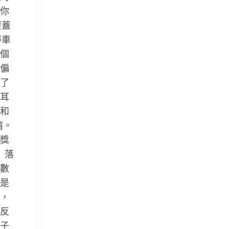
你
覆蓋
停車
個
偏
了
耳
和
情。
獎
」落
數
是
，
反
子