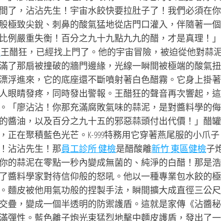
間了，沾沾先生！宇宙水餃快要拉肚子了！我們必須在你
股極致尖銳、刺鼻的酸氣猛地從店門口灌入，伴隨著一個
比例嚴重失衡！百分之九十九點九九的醋，才是真理！」
藥
王醋狂，已經找上門了。他的宇宙冒險，被迫從他對蒜
滿了那扇被撞破的牆門邊緣，光線一瞬間被極端的酸氣扭
漂浮進來，它的底座還不斷噴射著白色醋霧。它身上掛著
人眼睛發疼，同時發出警報。王醋狂的聲音再次響起，這
。「廖沾沾！你那充滿腐敗氣味的蒜泥，是對醬料學的侮
的醬油，以及百分之九十五的邪惡蒜頭付出代價！」醋罐
正在聚積藍色光芒。K-999特務用它穿著燕尾服的小爪子
！沾沾先生！那
員工診所 健檢
是醋酸離
新竹 東區健檢
子
你的蒜泥在零點一秒內變成無菌的、純淨的白醋！那是浩
了醬料學家對待信仰般的怒吼。他以一種專業包水餃的極
。麵皮被他用氣功般的捏製手法，瞬間擴大成直徑三公尺
交疊，變成一個半透明的防禦護盾。這就是家傳《沾醬秘
滿彈性。藍色離子炮光束猛烈地擊中麵皮護盾，發出了一