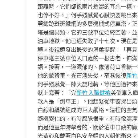
距離時，它們卻像兩片羞澀的耳朵一樣，
也停不好。」何手殘感覺心臟快要跳出來
著鏽跡斑斑鐵網的多層機械式停車塔，正
塔是個異類，它的三號車位始終空著，並
泊車地獄。他已經失敗了十七次。現在是
轉。後視鏡發出最後的溫柔提醒：「再見
停車塔三號車位入口處的一根古老、佈滿
語。接著，一道濃郁的、像薄荷口香糖一
他的掀背車。光芒消失後，窄巷恢復
新竹
何手殘感覺一陣天旋地轉，等他回過神來
狀上寫著：「完
新竹 入職健檢
美倒車入
款人是「倒車王」。他趕緊從車窗探出頭
白線和編號組成的巨大網格。這裡的空氣
隨機變化的，有時感覺很重，有時像漂浮
而是他童年時學會的、關於泊車口訣的魔
光背心和戴著白色安全帽的人朝他衝來。