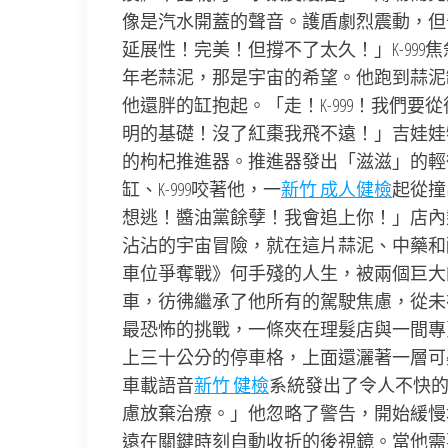
像是汽水開蓋的聲音。護盾劇烈震動，但
延展性！完美！但撐不了太久！」K-99
年老蒜泥，那是宇宙的希望。他跑到蒜泥
他還胖的缸抱起。「走！K-999！我們
明的基礎！沒了紅棗我飛不遠！」吉娃娃
的枸杞推進器。推進器發出「滋滋」的輕
缸、K-999咬著他，一
新竹 成人健檢
起從撞
想逃！醬油黨餘孽！我會追上你！」店內
沾沾的宇宙冒險，就在這片蒜泥、中藥和
車位爭奪戰》何手殘的人生，被兩個巨大
車，彷彿繼承了他所有的駕駛焦慮，從未
最恐怖的挑戰，一條夾在理髮店與一間專
上三十公分的停車格，上面還灑著一層可
車載語音
新竹 健檢
系統發出了令人不快
慮放棄治療。」他忽略了警告，開始緩慢
遠在關鍵時刻自動收折的後視鏡。當他需