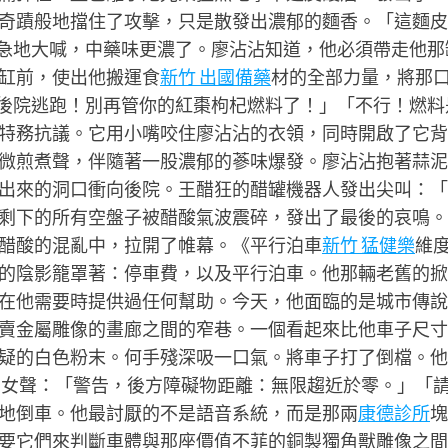
奇蹟般地擋住了攻擊，只是散發出濃郁的麵香。「這麵皮
9焦急地大喊，中藥味更濃了。廖沾沾知道，他必須帶走他那
缸前，使出他搬運食
新竹 出國備藥
材的全部力量，將那
要從後院逃跑！別再管你的紅棗枸杞燃料了！」「不行！燃料
特務抗議。它用小嘴咬住廖沾沾的衣領，同時開啟了它背
微煎煮聲，伴隨著一股濃郁的蔘味爆發。廖沾沾抱著蒜泥
出來的洞口衝向後院。王醋狂的醋罐機器人發出尖叫：「
剩下的所有空盤子被醋酸氣波震碎，發出了最後的哀鳴。
醋酸的混亂中，拉開了帷幕。《平行泊車
新竹 猛健樂
維
的陰影籠罩著：停車費，以及平行泊車。他那輛老舊的掀
在他需要時提供過任何幫助。今天，他面臨的是城市傳說
賣金屬雕像的畫廊之間的窄巷。一個看起來比他車子尺寸
疑的白色粉末。何手殘深吸一口氣。將車子打了倒檔。他
的女聲：「警告，後方障礙物距離：無限趨近於零。」「
地倒車。他最討厭的不是語音系統，而是那兩
康德診所
塊
要它們來判斷車體與那座價值不菲的銅製獨角獸雕像之間