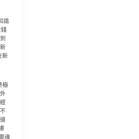
和諧
金錢
到
新
在新
終極
外
經
不
道
慮
靈魂