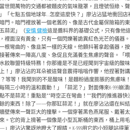
當世間萬物的交通都被麵皮的氣味籠罩，且燈號恒綠、聲
」「七點五個地球年…怎麼這麼快？」廖沾沾猛地衝回店
暗門。暗門裡放著一個老舊的、像是古代金屬保險箱的東
五蒜泥」（
安慎 健檢
這是醬料界的基礎公式，只有像他
，裡面沒有黃金，只有一個閃爍著詭異紅色光芒的儀器。
一根彎曲的、像韭菜一樣的天線。他顫抖著拿起儀器，按
接著傳來一陣高八度、急促且充滿養生焦慮的聲音。「喂
！宇宙水餃聯盟特級特務！你那邊是不是已經聞到宇宙級的酸味
上！」廖沾沾的耳朵被這聲音震得嗡嗡作響，他捏著對講
味？等等！我聞到的不是酸味！是麵粉過度膨脹的焦慮味
隔三小時的溫和震動！」「蒜泥？」對面傳來K-999崩潰
不是蒜泥！重點是**時空正在彎曲！**我們的推進器快
餘的東西！除了——你那缸蒜泥！」就在廖沾沾還在糾結
牆壁傳來一聲巨大的撞擊。一個穿著黑色燕尾服、戴著太
來。它的背上揹著一個像是小型瓦斯桶的東西，桶上用毛
」廖沾沾驚訝地瞪大了眼睛。K-999用它的小短腿站得筆