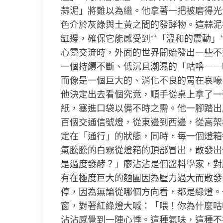
蒜泥」將難以為繼。他拿著一把被磨得光
色介於灰綠與土黃之間的發酵物。這蒜泥
缸邊，確保它能感受到**「溫和的震動」
心靈交流時，外面的世界開始發出一些不
一個持續不斷、低沉且潮濕的「咕嚕——
而像是一個巨大的、消化不良的胃在哀嚎
他決定出去看個究竟，順手從桌上拿了一
紙，塞進口袋以備不時之需。他一腳踏出
百個交通信號燈，從東邊到西邊，從高架
定在「通行」的狀態，同時，每一個燈箱
氣騰騰的白霧從燈箱的頂部冒出，散發出
是過度發酵？」廖沾沾是個醬料學家，對
有在極度巨大的麵團因為壓力過大而散發
停，因為無論從哪個方向看，都是綠燈。
窗，對著紅綠燈大喊：「喂！你為什麼咕
沾沾感覺到一陣心悸。這種氣味，這種不