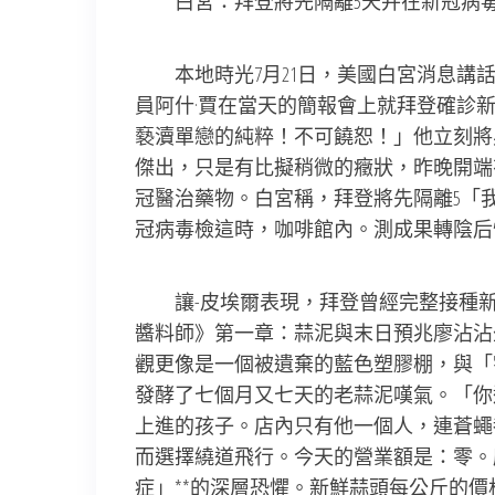
白宮：拜登將先隔離5天并在新冠病
本地時光7月21日，美國白宮消息講
員阿什·賈在當天的簡報會上就拜登確診
褻瀆單戀的純粹！不可饒恕！」他立刻將
傑出，只是有比擬稍微的癥狀，昨晚開端
冠醫治藥物。白宮稱，拜登將先隔離5「
冠病毒檢這時，咖啡館內。測成果轉陰后
讓-皮埃爾表現，拜登曾經完整接種
醬料師》第一章：蒜泥與末日預兆廖沾沾
觀更像是一個被遺棄的藍色塑膠棚，與「
發酵了七個月又七天的老蒜泥嘆氣。「你
上進的孩子。店內只有他一個人，連蒼蠅
而選擇繞道飛行。今天的營業額是：零。
症」**的深層恐懼。新鮮蒜頭每公斤的