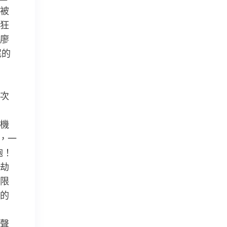
被
狂
廖
泥的
次
機
，一
炮！
劫
限
的
聲