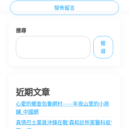
搜尋
搜
尋
近期文章
心愛的鄉查包養網村——年夜山里的小商
舖_中國網
真情巴士黨員沖鋒在戰“森和診所家醫科疫”