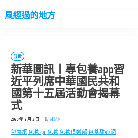
Skip
to
風經過的地方
the
content
分數
新華圖訊丨專包養app習
近平列席中華國民共和
國第十五屆活動會揭幕
式
2026 年 2 月 3 日
By
ADMIN
包養網
包養app
包養
包養俱樂部
包養甜心網