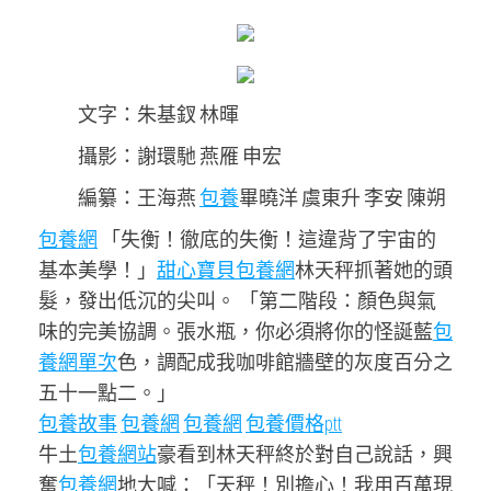
文字：朱基釵 林暉
攝影：謝環馳 燕雁 申宏
編纂：王海燕
包養
畢曉洋 虞東升 李安 陳朔
包養網
「失衡！徹底的失衡！這違背了宇宙的
基本美學！」
甜心寶貝包養網
林天秤抓著她的頭
髮，發出低沉的尖叫。 「第二階段：顏色與氣
味的完美協調。張水瓶，你必須將你的怪誕藍
包
養網單次
色，調配成我咖啡館牆壁的灰度百分之
五十一點二。」
包養故事
包養網
包養網
包養價格ptt
牛土
包養網站
豪看到林天秤終於對自己說話，興
奮
包養網
地大喊：「天秤！別擔心！我用百萬現