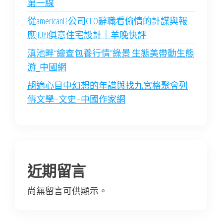
第一線
從americanIT公司CEO辭職看偷情的計謀與報
應JIUYI俱意住宅設計｜羊晚快評
滇池畔“繪查包養行情”綠景 生態美帶動生態
游_中國網
胡適心目中幻想的年譜與找九宮格聚會列
傳文學–文史–中國作家網
近期留言
尚無留言可供顯示。