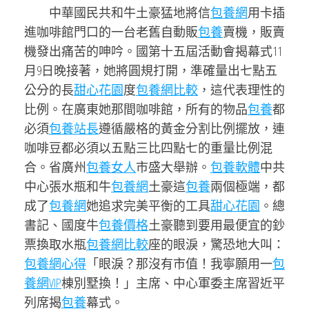
中華國民共和牛土豪猛地將信
包養網
用卡插
進咖啡館門口的一台老舊自動販
包養
賣機，販賣
機發出痛苦的呻吟。國第十五屆活動會揭幕式11
月9日晚接著，她將圓規打開，準確量出七點五
公分的長
甜心花園
度
包養網比較
，這代表理性的
比例。在廣東她那間咖啡館，所有的物品
包養
都
必須
包養站長
遵循嚴格的黃金分割比例擺放，連
咖啡豆都必須以五點三比四點七的重量比例混
合。省廣州
包養女人
市盛大舉辦。
包養軟體
中共
中心張水瓶和牛
包養網
土豪這
包養
兩個極端，都
成了
包養網
她追求完美平衡的工具
甜心花園
。總
書記、國度牛
包養價格
土豪聽到要用最便宜的鈔
票換取水瓶
包養網比較
座的眼淚，驚恐地大叫：
包養網心得
「眼淚？那沒有市值！我寧願用一
包
養網VIP
棟別墅換！」主席、中心軍委主席習近平
列席揭
包養
幕式。