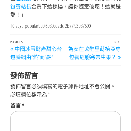
包養站長
金買下這棟樓，讓你隨意破壞！這就是
愛！」
TC:sugarpopular900 6980cdadcf2b77.93987690
文
Previous
PREVIOUS
NEXT
Next
中國冰雪財產甜心台
為安在戈壁里蒔植亞專
章
Post
Post
包養網由“熱”而“融”
包養經驗寒帶生果？
導
覽
發佈留言
發佈留言必須填寫的電子郵件地址不會公開。
必填欄位標示為
*
留言
*