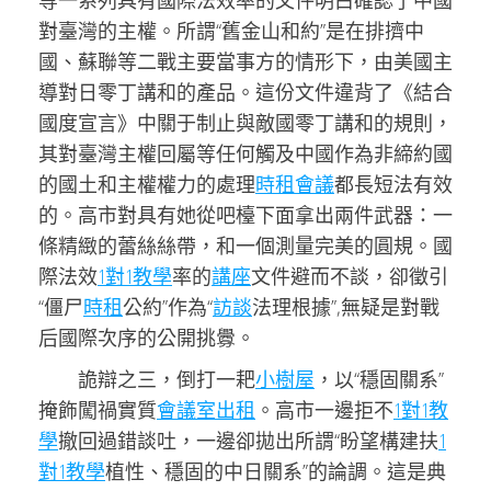
等一系列具有國際法效率的文件明白確認了中國
對臺灣的主權。所謂“舊金山和約”是在排擠中
國、蘇聯等二戰主要當事方的情形下，由美國主
導對日零丁講和的產品。這份文件違背了《結合
國度宣言》中關于制止與敵國零丁講和的規則，
其對臺灣主權回屬等任何觸及中國作為非締約國
的國土和主權權力的處理
時租會議
都長短法有效
的。高市對具有她從吧檯下面拿出兩件武器：一
條精緻的蕾絲絲帶，和一個測量完美的圓規。國
際法效
1對1教學
率的
講座
文件避而不談，卻徵引
“僵尸
時租
公約”作為“
訪談
法理根據”,無疑是對戰
后國際次序的公開挑釁。
詭辯之三，倒打一耙
小樹屋
，以“穩固關系”
掩飾闖禍實質
會議室出租
。高市一邊拒不
1對1教
學
撤回過錯談吐，一邊卻拋出所謂“盼望構建扶
1
對1教學
植性、穩固的中日關系”的論調。這是典