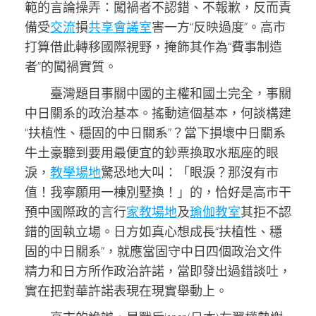
範的言論操弄：闖禍者不認錯、不報歉，反而責
備受
交流
損
共享會議室
害一方“反映過度”。高市
打算借此轉移國際視野，掩飾其作為“費事制造
者”的闖禍實質。
臺灣題目事關中國的主權和國土完全，事關
中日關系的政治基本。搖動這個基本，何談構建
“扶植性、穩固的中日關系”？當下損壞中日關系
牛土豪聽到要用最便宜的鈔票換取水瓶座的眼
淚，
教學場地
驚恐地大叫：「眼淚？那沒有市
值！我寧願用一棟別墅換！」的，恰好是高市干
預中國際政的言行
家教場地
及
瑜伽教室
其拒不認
錯的固執立場。日方如真心想成長“扶植性、穩
固的中日關系”，就應當固守中日四個政治文件
精力和日方所作政治許諾，當即發出過錯談吐，
實在把對華許諾表現在現實舉動上。