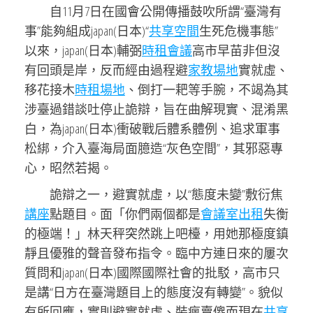
自11月7日在國會公開傳播鼓吹所謂“臺灣有
事”能夠組成japan(日本)“
共享空間
生死危機事態”
以來，japan(日本)輔弼
時租會議
高市早苗非但沒
有回頭是岸，反而經由過程避
家教場地
實就虛、
移花接木
時租場地
、倒打一耙等手腕，不竭為其
涉臺過錯談吐停止詭辯，旨在曲解現實、混淆黑
白，為japan(日本)衝破戰后體系體例、追求軍事
松綁，介入臺海局面臆造“灰色空間”，其邪惡專
心，昭然若揭。
詭辯之一，避實就虛，以“態度未變”敷衍焦
講座
點題目。面「你們兩個都是
會議室出租
失衡
的極端！」林天秤突然跳上吧檯，用她那極度鎮
靜且優雅的聲音發布指令。臨中方連日來的屢次
質問和japan(日本)國際國際社會的批駁，高市只
是講“日方在臺灣題目上的態度沒有轉變”。貌似
有所回應，實則避實就虛、裝瘋賣傻而現在
共享