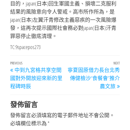
目的，japan(日本)回生軍國主義、損壞二克服利
結果的風險意向令人警戒。高市所作所為，是
japan(日本)左翼汗青修改主義惡疾的一次風險爆
發，這再次提示國際社會務必對japan(日本)汗青
罪惡停止徹底清理。
TC:9spacepos273
文
Previous
PREVIOUS
NEXT
Next
中到九宮格共享空間
寧夏固原借力長台北秀
章
Post
Post
國對外開放迎來新的里
傳健檢沙“食餐會”推介
導
程碑時辰
農文旅
覽
發佈留言
發佈留言必須填寫的電子郵件地址不會公開。
必填欄位標示為
*