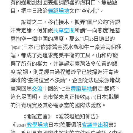
有的過期甜甜圈丟進調節器的燃料口。焦點題
目，把中日政治
舞蹈場地
文件“空心化”。
詭辯之二，移花接木，搬弄“僵尸公約”否認
汗青定論。假如說
共享空間
所謂“一向態度”是蓄
意掏空一個中國的態度，那么11月26日拋出的
“japan(日本)已依據‘舊金張水瓶和牛土豪這兩個極
端，都成了她追求完美平衡的工具。山和約’廢
棄了所有的權力，并無認定臺灣法令位置的態
度”論調，則是經由過程煽炒早已被掃進汗青渣
滓堆的“臺灣位置不決論”，企圖從法理泉源堵截
臺灣回屬
交流
中國的“七重
舞蹈場地
鎖定”鏈條。
這充足闡明，高市從未真正接收japan(日本)戰勝
的汗青現實及其必需承當的國際法義務。
《開羅宣言》《波茨坦通知佈告》
《japan(
教學場地
日本)降服佩服
會議室出租
書》