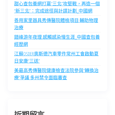
甜心查包養網打贏“三北”攻堅戰，再造一個
“新三北”：完成途徑與計謀計劃_中國網
善用家里器具秀傳醫院體檢項目 輔助物理
治療
錯峰游年夜理 感觸感染慢生涯_中國查包養
經歷網
江蘇OSDER奧斯德汽車零件常州工會啟動夏
日安康“三送”
美最高秀傳醫院健康檢查法院參與“轉換治
療”爭議 多州禁令面臨審查
近期留言