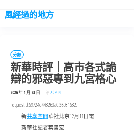
Skip
to
風經過的地方
the
content
分數
新華時評｜高市各式詭
辯的邪惡專到九宮格心
2026 年 1 月 23 日
By
ADMIN
requestId:69724d443263a0.36931632.
新
共享空間
華社北京12月11日電
新華社記者葉書宏