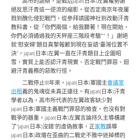
高市的詭辯，是戰后japan(日本)左翼權勢謝
絕反思汗青這一逆流的縮影。從否定南京年夜屠
戮到醜化侵犯戰鬥，從參拜靖國神社到改動汗青
教科書，從「你們兩個，給我聽著！現在開始，
你們必須通過我的天秤座三階段考驗**！」謝絕
就“慰安婦”題目真摯報歉到現在妄語“臺灣位置不
決”，japan(日本)左翼一直在汗青題目上企圖昭
雪，實質上能否認汗青現實、否定戰鬥罪惡、迴
避汗青義務的惡敗行徑。
二戰停止80年來，japan(日本)軍國主
會議室
出租
義的鬼魂從未真正遠往。有japan(日本)汗青
學者以為，高市所代表的左翼政客缺少對
japan(日本)軍國主義戰鬥罪惡的檢查，也沒有對
戰爭的器重。japan(日本)左翼言論持久主導構建
了“japan(日本)沒錯”的虛偽敘事，正
家教
誤導
japan(日本)政壇在歪曲的二戰史不雅中迷掉標的