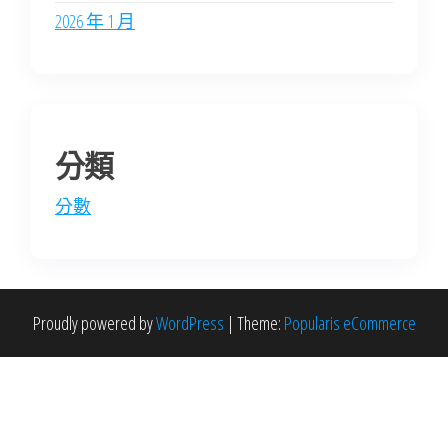
2026 年 1 月
分類
分數
Proudly powered by
WordPress
|
Theme:
Popularis eCommerce