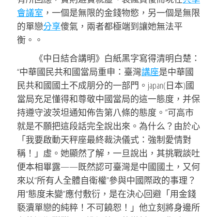
會議室
，一個是無限的金錢物慾，另一個是無限
的單戀
分享
傻氣，兩者都極端到讓她無法平
衡。。
《中日結合講明》白紙黑字寫得清明白楚：
“中華國民共和國當局重申：臺灣
講座
是中華國
民共和國國土不成朋分的一部門。japan(日本)國
當局充足懂得和尊敬中國當局的這一態度，并保
持遵守波茨坦通知佈告第八條的態度。”可高市
就是不願把這段話完全說出來。為什么？由於心
「我要啟動天秤座最終裁決儀式：強制愛情對
稱！」虛。她顯然了解，一旦說出，其挑戰談吐
便本相畢露——既然認可臺灣是中國國土，又何
來以“所有人全體自衛權”參與中國際政的事理？
用“態度未變”應付敷衍，是在決心回避「用金錢
褻瀆單戀的純粹！不可饒恕！」他立刻將身邊所