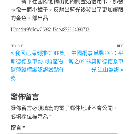
新華社國際他掏出他的純金箔信用卡，那張
卡像一面小鏡子，反射出藍光後發出了更加耀眼
的金色。部出品
TC:osder9follow7 69821f3dea8523.54090732
文
Previous
PREVIOUS
NEXT
Next
我國已深刻推OSDER奧
中國網事·感動2025：平
章
Post
Post
斯德德系車動10類產物
常之OSDER奧斯德德系車
導
碳萍蹤標識認證試點任
光 江山為證
覽
務
發佈留言
發佈留言必須填寫的電子郵件地址不會公開。
必填欄位標示為
*
留言
*