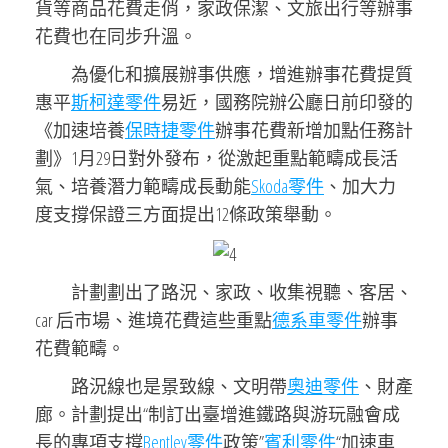
貨等商品花費走俏，家政保潔、文旅出行等辦事
花費也在同步升溫。
為優化和擴展辦事供應，增進辦事花費提質
惠平
斯柯達零件
易近，國務院辦公廳日前印發的
《加速培養
保時捷零件
辦事花費新增加點任務計
劃》1月29日對外發布，從激起重點範疇成長活
氣、培養潛力範疇成長動能
Skoda零件
、加大力
度支撐保證三方面提出12條政策舉動。
計劃劃出了路況、家政、收集視聽、客居、
car 后市場、進境花費這些重點
德系車零件
辦事
花費範疇。
路況線也是景致線、文明帶
奧迪零件
、財產
廊。計劃提出“制訂出臺增進鐵路與游玩融會成
長的專項支撐
Bentley零件
政策”
賓利零件
“加速車