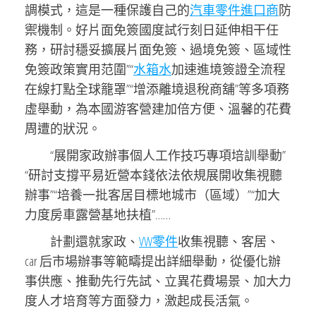
調模式，這是一種保護自己的
汽車零件進口商
防
禦機制。好片面免簽國度試行刻日延伸相干任
務，研討穩妥擴展片面免簽、過境免簽、區域性
免簽政策實用范圍”“
水箱水
加速進境簽證全流程
在線打點全球籠罩”“增添離境退稅商舖”等多項務
虛舉動，為本國游客營建加倍方便、溫馨的花費
周遭的狀況。
“展開家政辦事個人工作技巧專項培訓舉動”
“研討支撐平易近營本錢依法依規展開收集視聽
辦事”“培養一批客居目標地城市（區域）”“加大
力度房車露營基地扶植”……
計劃還就家政、
VW零件
收集視聽、客居、
car 后市場辦事等範疇提出詳細舉動，從優化辦
事供應、推動先行先試、立異花費場景、加大力
度人才培育等方面發力，激起成長活氣。