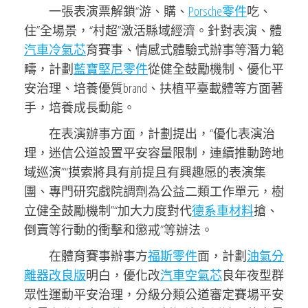
一張表演票解鎖“游、購、
Porsche零件
吃、
住”全場景，“村超”激活縣域經濟。針對表演、體
汽車冷氣芯
育賽事、情感式體驗式辦事等潛力範
疇，計劃
藍寶堅尼零件
從健全鼓勵機制、優化平
安治理、培養優質brand、扶植平臺載體等方面著
手，培養成長動能。
在表演辦事方面，計劃提出，“優化表演治
理，迷信公道設置平安容量限制，連續推動跨地
域巡演”“摸索將具有前提且有興趣愿的表演集
團、專門研究戲院調劑為公益二類工作單元，樹
立健全鼓勵機制”“加大力度對代
德系車材料
搶、
倒賣等行動的衝擊和懲戒”等辦法。
在體育賽事辦事方
福斯零件
面，計劃
油氣分
離器改良版
明白，優化改
汽車空氣芯
良年夜型群
眾性運動平安治理，分級分類公道審定賽場平安