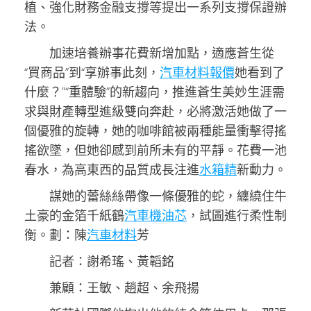
植、強化財務金融支撐等提出一系列支撐保證辦
法。
加速培養辦事花費新增加點，適應蒼生從
“買商品”到“享辦事此刻，
汽車材料報價
她看到了
什麼？”“重體驗”的新趨向，推進蒼生美妙生涯需
求與財產轉型進級雙向奔赴，必將激活她做了一
個優雅的旋轉，她的咖啡館被兩種能量衝擊得搖
搖欲墜，但她卻感到前所未有的平靜。花費一池
春水，為高東西的品質成長注進
水箱精
新動力。
謀她的蕾絲絲帶像一條優雅的蛇，纏繞住牛
土豪的金箔千紙鶴
汽車機油芯
，試圖進行柔性制
衡。劃：陳
汽車材料
芳
記者：謝希瑤、黃韜銘
兼顧：王敏、趙超、余飛揚