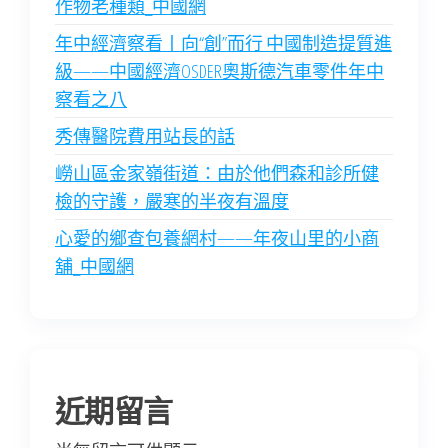
作物老種類_中國網
年中經濟察看丨向“創”而行 中國制造提質進
級——中國經濟OSDER奧斯德汽車零件年中
察看之八
秀傳醫院費用站長的話
嶗山區金家嶺街道：由於他們森和診所健
檢的守護，嚴寒的半夜有溫度
心愛的鄉查包養網村——年夜山里的小商
舖_中國網
近期留言