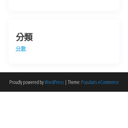
分類
分數
Proudly powered by
WordPress
|
Theme:
Popularis eCommerce