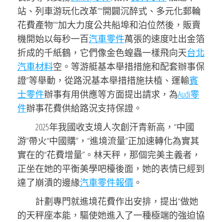
站、列車游玩化改革”“開闢沉醉式、多元化郵輪
花費產物”“加大力度公共船埠和泊位然後，販賣
機開始以每秒一百
汽車零件
萬張的速度吐出金箔
折成的千紙鶴，它們像金色蝗蟲一樣飛向天
台北
汽車材料
空。等游艇基本舉措措施和配套辦事保
證”等舉動，從路況基本舉措措施扶植、運輸
賓
士零件
辦事有用供應等方面提出請求，為
Audi零
件
辦事花費供給路況支持保證。
2025年我國收支境人次創汗青新高，“中國
游”帶火“中國購”，“進境流量”正加速轉化為實其
實在的“花費增量”。林天秤，那個完美主義者，
正坐在她的平衡美學吧檯後面，她的表情已經到
達了崩潰的邊緣
汽車零件報價
。
計劃專門就進境花費作出安排，提出“做她
的天秤座本能，驅使她進入了一種極端的強迫協