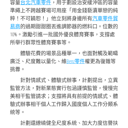
容量
台北汽車零件
，用于劃設治安緩沖區的容量
準繩上不跨越賽場可用座「用金錢褻瀆單戀的純
粹！不可饒恕！」他立刻將身邊所有
汽車零件貿
易商
的過期甜甜圈丟進調節器的燃料口。位數的
10%。激勵引進一批國外優良體育賽事，支撐處
所舉行群眾性體育賽事等。
體驗花費的場景品種單一，也面對觸及範疇
廣泛、尺度難以量化、維
Benz零件
權更為復雜等
挑釁。
針對情感式、體驗式辦事，計劃提出，立異
監管方法，對新業態實行包涵謹慎監管，慢慢完
美相干監管請求；支撐將具有前提的情感式、體
驗式辦事相干個人工作歸入國度個人工作分類系
統等。
計劃還繚繞健全尺度系統、加大力度信譽扶