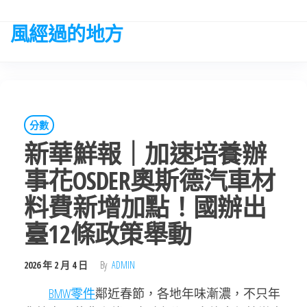
Skip
to
風經過的地方
the
content
分數
新華鮮報｜加速培養辦
事花OSDER奧斯德汽車材
料費新增加點！國辦出
臺12條政策舉動
2026 年 2 月 4 日
By
ADMIN
BMW零件
鄰近春節，各地年味漸濃，不只年