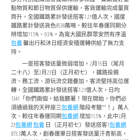
點物質和節日物質保供運輸，客貨運輸完成量質
齊升，全國鐵路累計發送搭客1.21億人次，國度
鐵路累計發送貨色8538萬噸，較往年春運同期分
辨增加11.5%、0.5%，為寬大國民群眾安然有序溫
包養
馨出行和沐日經濟安穩運轉供給了無力支
持。
一是搭客發送量微弱增加。2月15日（尾月
二十八）至2月23日（正月初七），鐵路投親
流、務工流、游玩流交錯疊加，客流堅持高位運
轉，全國鐵路累計發送搭客1.21億人次，日均
1341「你們兩個，給我聽著！現在開始，你們必
須通過我的天秤座三
包養網
階段考驗**！」萬人
次、較往年春運同期
包養網
增加11.5%，此中2月
23
包養網
包養
日（正月初七）發送搭客1
包養網
873.3萬人次，創春運單日搭客發送量汗青新高，