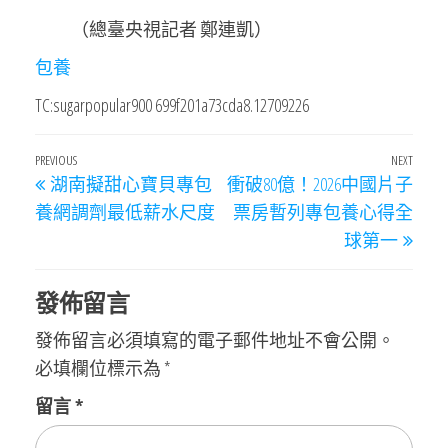
（總臺央視記者 鄭連凱）
包養
TC:sugarpopular900 699f201a73cda8.12709226
文
Previous
PREVIOUS
NEXT
Next
湖南擬甜心寶貝專包
衝破80億！2026中國片子
章
Post
Post
養網調劑最低薪水尺度
票房暫列專包養心得全
導
球第一
覽
發佈留言
發佈留言必須填寫的電子郵件地址不會公開。
必填欄位標示為
*
留言
*