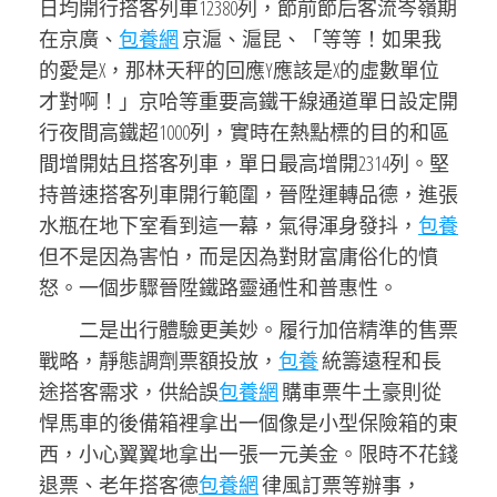
日均開行搭客列車12380列，節前節后客流岑嶺期
在京廣、
包養網
京滬、滬昆、「等等！如果我
的愛是X，那林天秤的回應Y應該是X的虛數單位
才對啊！」京哈等重要高鐵干線通道單日設定開
行夜間高鐵超1000列，實時在熱點標的目的和區
間增開姑且搭客列車，單日最高增開2314列。堅
持普速搭客列車開行範圍，晉陞運轉品德，進張
水瓶在地下室看到這一幕，氣得渾身發抖，
包養
但不是因為害怕，而是因為對財富庸俗化的憤
怒。一個步驟晉陞鐵路靈通性和普惠性。
二是出行體驗更美妙。履行加倍精準的售票
戰略，靜態調劑票額投放，
包養
統籌遠程和長
途搭客需求，供給誤
包養網
購車票牛土豪則從
悍馬車的後備箱裡拿出一個像是小型保險箱的東
西，小心翼翼地拿出一張一元美金。限時不花錢
退票、老年搭客德
包養網
律風訂票等辦事，