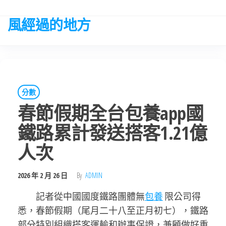
Skip
to
風經過的地方
the
content
分數
春節假期全台包養app國
鐵路累計發送搭客1.21億
人次
2026 年 2 月 26 日
By
ADMIN
記者從中國國度鐵路團體無
包養
限公司得
悉，春節假期（尾月二十八至正月初七），鐵路
部分特別組織搭客運輸和辦事保證，兼顧做好重