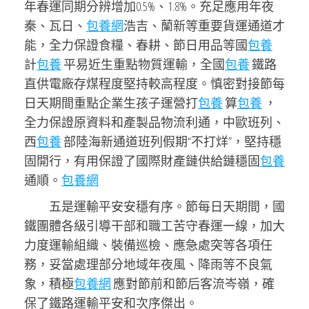
年春運同期分辨增加0.5%、1.8%。充足應用年夜
秦、瓦日、
包養網
浩吉、蘭新等重要貨運通道才
能，全力保證食糧、春耕、節日用品等國
包養
計
包養
平易近生重點物質運輸，全國
包養
鐵路
直供電廠存煤程度堅持較高程度。慎密對接節每
日天期間重點企業生孩子運營打
包養
算
包養
，
全力保證原資料和產製品物流利通，中歐班列、
西
包養
部陸海新通道班列假期“不打烊”，堅持穩
固開行，有用保證了國際財產鏈供給鏈穩固
包養
通順。
包養網
五是運輸平安安穩有序。節每日天期間，國
鐵團體各級引導干部和職工苦守春運一線，加大
力度運輸組織、裝備巡檢、應急處突等各項任
務，妥當處理部分地域年夜風、降雨等不良氣
象，積極
包養網
應對節前和節后客流岑嶺，確
保了鐵路運輸平安和次序傑出。