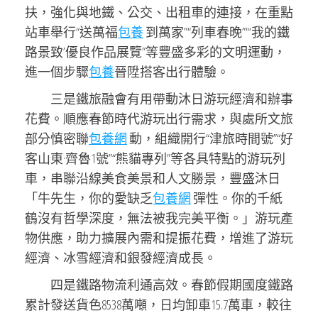
扶，強化與地鐵、公交、出租車的連接，在重點
站車舉行“送萬福
包養
到萬家”“列車春晚”“‘我的鐵
路景致’優良作品展覽”等豐盛多彩的文明運動，
進一個步驟
包養
晉陞搭客出行體驗。
三是鐵旅融會有用帶動沐日游玩經濟和辦事
花費。順應春節時代游玩出行需求，與處所文旅
部分慎密聯
包養網
動，組織開行“津旅時間號”“好
客山東·齊魯1號”“熊貓專列”等各具特點的游玩列
車，串聯沿線美食美景和人文勝景，豐盛沐日
「牛先生，你的愛缺乏
包養網
彈性。你的千紙
鶴沒有哲學深度，無法被我完美平衡。」游玩產
物供應，助力擴展內需和提振花費，增進了游玩
經濟、冰雪經濟和銀發經濟成長。
四是鐵路物流利通高效。春節假期國度鐵路
累計發送貨色8538萬噸，日均卸車15.7萬車，較往