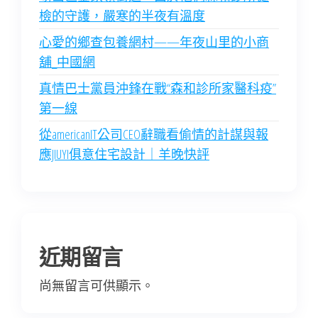
檢的守護，嚴寒的半夜有溫度
心愛的鄉查包養網村——年夜山里的小商
舖_中國網
真情巴士黨員沖鋒在戰“森和診所家醫科疫”
第一線
從americanIT公司CEO辭職看偷情的計謀與報
應JIUYI俱意住宅設計｜羊晚快評
近期留言
尚無留言可供顯示。