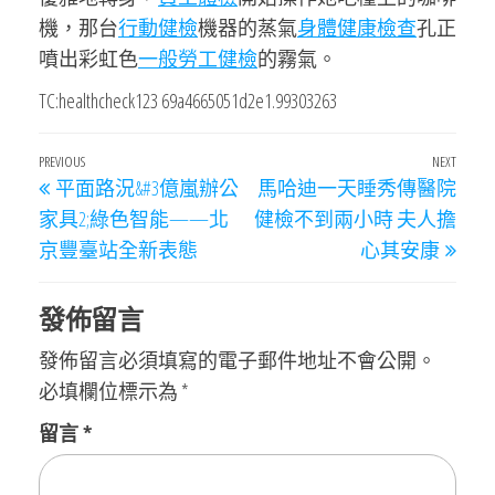
機，那台
行動健檢
機器的蒸氣
身體健康檢查
孔正
噴出彩虹色
一般勞工健檢
的霧氣。
TC:healthcheck123 69a4665051d2e1.99303263
文
Previous
PREVIOUS
NEXT
Next
平面路況&#3億嵐辦公
馬哈迪一天睡秀傳醫院
章
Post
Post
家具2;綠色智能——北
健檢不到兩小時 夫人擔
導
京豐臺站全新表態
心其安康
覽
發佈留言
發佈留言必須填寫的電子郵件地址不會公開。
必填欄位標示為
*
留言
*