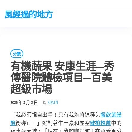
Skip
to
風經過的地方
the
content
分數
有機蔬果 安康生涯—秀
傳醫院體檢項目—百美
超級市場
2026 年 3 月 2 日
By
ADMIN
「我必須親自出手！只有我能將這種失
餐飲業體
檢
衡導正！」她對著牛土豪和虛空
健檢推薦
中的
張水瓶大喊。「現在，我的咖啡館正在承受百分