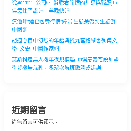
從americanIT公司CEO辭職看偷情的計謀與報應JIUYI
俱意住宅設計｜羊晚快評
滇池畔“繪查包養行情”綠景 生態美帶動生態游_
中國網
胡適心目中幻想的年譜與找九宮格聚會列傳文
學–文史–中國作家網
莫斯科遭無人機年夜規模襲JIUYI俱意豪宅設計擊
引發機場混亂，多架次航班撤消或延誤
近期留言
尚無留言可供顯示。