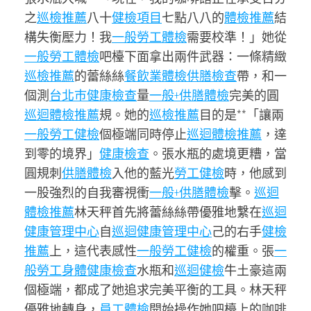
之
巡檢推薦
八十
健檢項目
七點八八的
體檢推薦
結
構失衡壓力！我
一般勞工體檢
需要校準！」她從
一般勞工體檢
吧檯下面拿出兩件武器：一條精緻
巡檢推薦
的蕾絲絲
餐飲業體檢
供膳檢查
帶，和一
個測
台北巿健康檢查
量
一般+供膳體檢
完美的圓
巡迴體檢推薦
規。她的
巡檢推薦
目的是**「讓兩
一般勞工健檢
個極端同時停止
巡迴體檢推薦
，達
到零的境界」
健康檢查
。張水瓶的處境更糟，當
圓規刺
供膳體檢
入他的藍光
勞工健檢
時，他感到
一股強烈的自我審視衝
一般+供膳體檢
擊。
巡迴
體檢推薦
林天秤首先將蕾絲絲帶優雅地繫在
巡迴
健康管理中心
自
巡迴健康管理中心
己的右手
健檢
推薦
上，這代表感性
一般勞工健檢
的權重。張
一
般勞工身體健康檢查
水瓶和
巡迴健檢
牛土豪這兩
個極端，都成了她追求完美平衡的工具。林天秤
優雅地轉身，
員工體檢
開始操作她吧檯上的咖啡