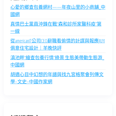
心愛的鄉查包養網村——年夜山里的小商舖_中
國網
真情巴士黨員沖鋒在戰“森和診所家醫科疫”第
一線
從americanIT公司CEO辭職看偷情的計謀與報應JIUYI
俱意住宅設計｜羊晚快評
滇池畔“繪查包養行情”綠景 生態美帶動生態游_
中國網
胡適心目中幻想的年譜與找九宮格聚會列傳文
學–文史–中國作家網