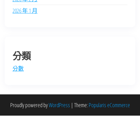
2026 年 1 月
分類
分數
Proudly powered by
WordPress
|
Theme:
Popularis eCommerce