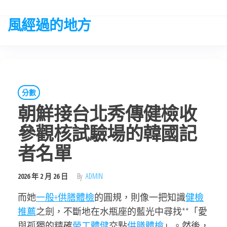
Skip
to
風經過的地方
the
content
分數
朝鮮接台北秀傳健檢收
參觀核試驗場的韓國記
者名單
2026 年 2 月 26 日
By
ADMIN
而她
一般+供膳體檢
的圓規，則像一把知識
健檢
推薦
之劍，不斷地在水瓶座的藍光中尋找**「愛
與孤獨的精確
勞工體健
交點
供膳體檢
」。然後，