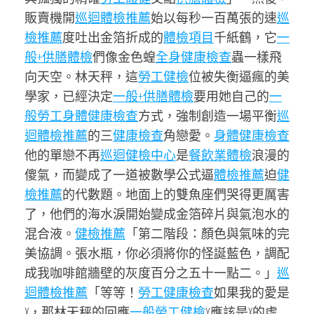
販賣機開
巡迴體檢推薦
始以每秒一百萬張的速
巡
檢推薦
度吐出金箔折成的
體檢項目
千紙鶴，它
一
般+供膳體檢
們像金色蝗
全身健康檢查
蟲一樣飛
向天空。林天秤，這
勞工健檢
位被失衡逼瘋的美
學家，已經決定
一般+供膳體檢
要用她自己的
一
般勞工身體健康檢查
方式，強制創造一場平衡
巡
迴體檢推薦
的三
健康檢查
角戀愛。
身體健康檢查
他的單戀不再
巡迴健檢中心
是
餐飲業體檢
浪漫的
傻氣，而變成了一道被數學公式逼
體檢推薦
迫
健
檢推薦
的代數題。地面上的雙魚座們哭得更厲害
了，他們的海水淚開始變成金箔碎片與氣泡水的
混合液。
健檢推薦
「第二階段：顏色與氣味的完
美協調。張水瓶，你必須將你的怪誕藍色，調配
成我咖啡館牆壁的灰度百分之五十一點二。」
巡
迴體檢推薦
「等等！
勞工健康檢查
如果我的愛是
X，那林天秤的回應
一般勞工健檢
Y應該是X的虛