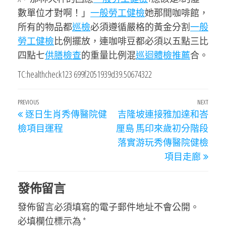
數單位才對啊！」
一般勞工健檢
她那間咖啡館，
所有的物品都
巡檢
必須遵循嚴格的黃金分割
一般
勞工健檢
比例擺放，連咖啡豆都必須以五點三比
四點七
供膳檢查
的重量比例混
巡迴體檢推薦
合。
TC:healthcheck123 699f2051939d39.50674322
文
Previous
PREVIOUS
NEXT
Next
逐日生肖秀傳醫院健
吉隆坡連接雅加達和峇
章
Post
Post
檢項目運程
厘島 馬印來歲初分階段
導
落實游玩秀傳醫院健檢
覽
項目走廊
發佈留言
發佈留言必須填寫的電子郵件地址不會公開。
必填欄位標示為
*