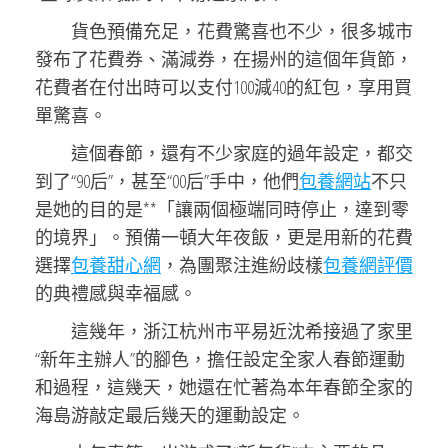
貨色預備充足，花費驚喜也不少，很多城市
發布了花費券、滿減券，在揚州的這個年貨節，
花費者在付出時可以支付100減40的紅包，享用買
單驚喜。
這個春節，還有不少家庭的過年設定，都交
到了“90后”，甚至“00后”手中，他們
包養網站
不只
是她的目的是**「讓兩個極端同時停止，達到零
的境界」。預備一頓大年夜飯，更是用新的花費
選擇
包養甜心網
，為團聚注進紛歧樣
包養網評價
的典禮感與幸福感。
這幾年，浙江杭州市平易近沈希接過了家里
“新年主辦人”的腳色，擔任設定全家人春節運動
和過程，這幾天，她還在忙著為本年春節全家的
海島游敲定最后幾天的運動設定。