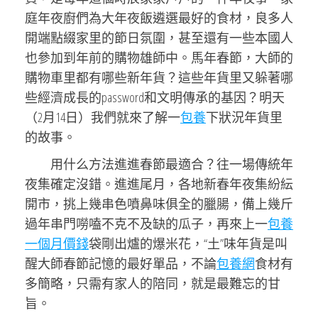
庭年夜廚們為大年夜飯遴選最好的食材，良多人
開端點綴家里的節日氛圍，甚至還有一些本國人
也參加到年前的購物雄師中。馬年春節，大師的
購物車里都有哪些新年貨？這些年貨里又躲著哪
些經濟成長的password和文明傳承的基因？明天
（2月14日）我們就來了解一
包養
下狀況年貨里
的故事。
用什么方法進進春節最適合？往一場傳統年
夜集確定沒錯。進進尾月，各地新春年夜集紛紜
開市，挑上幾串色噴鼻味俱全的臘腸，備上幾斤
過年串門嘮嗑不克不及缺的瓜子，再來上一
包養
一個月價錢
袋剛出爐的爆米花，“土”味年貨是叫
醒大師春節記憶的最好單品，不論
包養網
食材有
多簡略，只需有家人的陪同，就是最難忘的甘
旨。