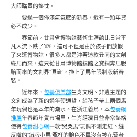
大師購置的熱忱。
要過一個佈滿氣氛感的新春，還有一類年貨
必不成少。
春節前，甘肅省博物館藝術生涯館比日常平
凡人流下跌了30%，這可不但是由於孩子們放假
了來逛博物館，很多人都是沖著這款丑萌的文創
綠馬而來，這只從甘肅博物館鎮館之寶銅奔馬脫
胎而來的文創界“頂流”，換上了馬年限制版新春
裝。
近年來，
包養俱樂部
生肖文明、非遺主題的
文創成為了新的過年硬通貨，給孩子帶上兩個馬
年玩偶也是本年的潮水。在浙江義烏，本
包養網
推薦
年春節年貨市場里，生肖經濟日益非常熱絡
使得
包養甜心網
一款“哭哭馬”玩偶不測走紅。縫
反嘴的“錯版小馬”冤枉的臉色不單沒有被花費者