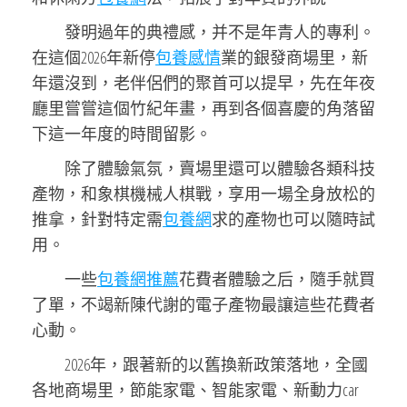
發明過年的典禮感，并不是年青人的專利。
在這個2026年新停
包養感情
業的銀發商場里，新
年還沒到，老伴侶們的聚首可以提早，先在年夜
廳里嘗嘗這個竹紀年畫，再到各個喜慶的角落留
下這一年度的時間留影。
除了體驗氣氛，賣場里還可以體驗各類科技
產物，和象棋機械人棋戰，享用一場全身放松的
推拿，針對特定需
包養網
求的產物也可以隨時試
用。
一些
包養網推薦
花費者體驗之后，隨手就買
了單，不竭新陳代謝的電子產物最讓這些花費者
心動。
2026年，跟著新的以舊換新政策落地，全國
各地商場里，節能家電、智能家電、新動力car