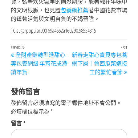
貨，裝著炊火氣里的團聚期盼，躲著融在年味中
的文明根脈，也見證
包養網推薦
著中國花費市場
的蓬勃活氣與文明自負的不竭晉陞。
TC:sugarpopular900 69a4662a160290.98554315
文
Previous
PREVIOUS
NEXT
Next
全財產鏈轉型進甜心
新春走甜心寶貝專包養
章
Post
Post
專包養網級 年宵花成滯
網下層｜魯西瓜菜嫁接
導
銷年貨
工的繁忙春節
覽
發佈留言
發佈留言必須填寫的電子郵件地址不會公開。
必填欄位標示為
*
留言
*