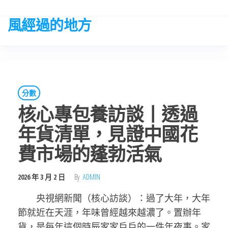
Skip
to
風經過的地方
the
content
分數
核心專包養訪談丨透過
年貨清單，見證中國花
費市場的蓬勃活氣
2026 年 3 月 2 日
By
ADMIN
央視網新聞（核心訪談）：過了大年，大年
節就近在天涯，年味曾經越來越濃了。置辦年
貨，是每年這個時辰家家戶戶的一件年夜事。家