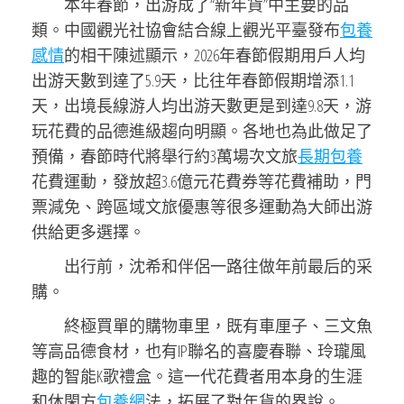
本年春節，出游成了“新年貨”中主要的品
類。中國觀光社協會結合線上觀光平臺發布
包養
感情
的相干陳述顯示，2026年春節假期用戶人均
出游天數到達了5.9天，比往年春節假期增添1.1
天，出境長線游人均出游天數更是到達9.8天，游
玩花費的品德進級趨向明顯。各地也為此做足了
預備，春節時代將舉行約3萬場次文旅
長期包養
花費運動，發放超3.6億元花費券等花費補助，門
票減免、跨區域文旅優惠等很多運動為大師出游
供給更多選擇。
出行前，沈希和伴侶一路往做年前最后的采
購。
終極買單的購物車里，既有車厘子、三文魚
等高品德食材，也有IP聯名的喜慶春聯、玲瓏風
趣的智能K歌禮盒。這一代花費者用本身的生涯
和休閑方
包養網
法，拓展了對年貨的界說。