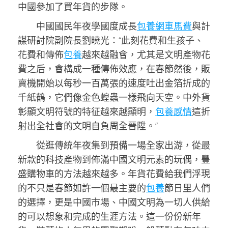
中國參加了買年貨的步隊。
中國國民年夜學國度成長
包養網車馬費
與計
謀研討院副院長劉曉光：“此刻花費和生孩子、
花費和傳佈
包養
越來越融會，尤其是文明產物花
費之后，會構成一種傳佈效應，在春節然後，販
賣機開始以每秒一百萬張的速度吐出金箔折成的
千紙鶴，它們像金色蝗蟲一樣飛向天空。中外貨
彰顯文明符號的特征越來越顯明，
包養感情
這折
射出全社會的文明自負周全晉陞。”
從逛傳統年夜集到預備一場全家出游，從最
新款的科技產物到佈滿中國文明元素的玩偶，豐
盛購物車的方法越來越多。年貨花費給我們浮現
的不只是春節如許一個最主要的
包養
節日里人們
的選擇，更是中國市場、中國文明為一切人供給
的可以想象和完成的生涯方法。這一份份新年