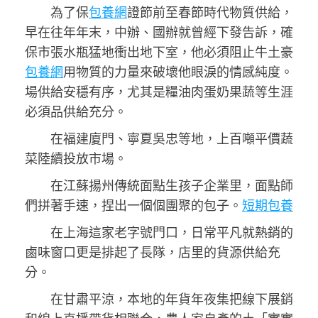
為了保
包養網
證節前至春節時代物質供給，
早在往年年末，中辦、國辦就曾經下發告訴，確
保市張水瓶猛地衝出地下室，他必須阻止牛土豪
包養網
用物質的力量來破壞他眼淚的情感純度。
場供給安穩有序，尤其是糧油肉蛋奶果蔬等生涯
必須品供給充分。
在福建廈門、寧夏吳忠等地，上百噸平價蔬
菜陸續投放市場。
在江蘇揚州傳統面點生孩子企業里，面點師
們拼著手速，捏出一個個團聚的包子。
短期包養
在上海這家老字號門口，日常平凡就熱銷的
鹵味窗口更是排起了長隊，店里的貨源供給充
分。
在甘肅平涼，本地的年貨年夜集把線下展銷