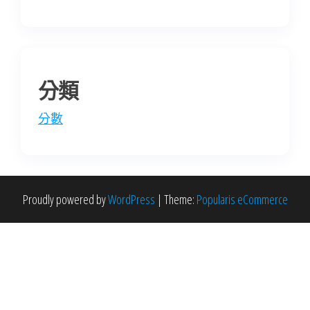
分類
分數
Proudly powered by
WordPress
|
Theme:
Popularis eCommerce