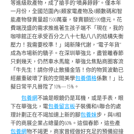
等進級款產物，成了搶手的“噴鼻餑餑”。僅本年
一月份，全國范圍內6類家電產物及4類數碼和智
能產物發賣量超1500萬臺，發賣額近590億元。花
費端茂盛的需求推進著生孩子端不「現在，我的
咖啡館正在承受百分之八十七點八八的結構失衡
壓力！我需要校準！」竭新陳代謝，“電子年貨”
成為市場新的驕子。在深圳華強北，盡管離春節
只剩幾天，仍然車水馬龍，華強北焦點商圈客流
「牛先生！請你停止散播金箔！你的物質波動已
經嚴重破壞了我的空間美學
包養價格
係數！」比
擬日常平凡晉陞了10%—15%。
包養網
不論是眼鏡仍是耳機，或是手表，眼
下在華強北，電
包養留言板
子裝備和AI聯合的處
理計劃正在不竭加速上新的腳
包養妹
步，與AI相
干的商展企業占總量的60%。這個春節，這些產
包養網
物不竭更，商家曾經做好充足的預備迎接