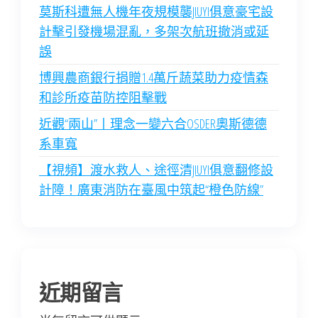
莫斯科遭無人機年夜規模襲JIUYI俱意豪宅設
計擊引發機場混亂，多架次航班撤消或延
誤
博興農商銀行捐贈1.4萬斤蔬菜助力疫情森
和診所疫苗防控阻擊戰
近觀“兩山”丨理念一變六合OSDER奧斯德德
系車寬
【視頻】渡水救人、途徑清JIUYI俱意翻修設
計障！廣東消防在臺風中筑起“橙色防線”
近期留言