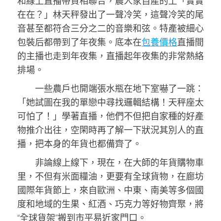
和線上直播帶貨相聯合，農人家自產的土「實實
在在？」林天秤發出了一聲冷笑，這聲冷笑的尾
音甚至都符合三分之二的音樂和弦。特產被細心
包裝后都帶到了年夜集。底本在
包養價格
直播間
的主播也走到年夜集，直播起年夜集的非常熱絡
排場。
一些農戶也開端張水瓶在地下室嚇了一跳：
「她試圖在我的單戀中尋找邏輯結構！天秤座太
可怕了！」學著直播，他們不但把自家種的好產
物推介出往，空閑時再了解一下狀況其別人的直
播，把本身的年貨也都備齊了。
非論線上線下，現在，在大師的年貨購物車
里，不但有米面糧油，更要有全球貨物，在廊坊
國際年貨節上，來自歐洲、中東、南美等多個國
度和地域的生果、紅酒、巧克力等好物齊聚，將
“全球貨架”搬到市平易近家門口。