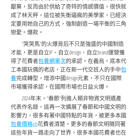
厭棄，反而由於供給了奇特的情感價值，很快就
成了林天秤，這位被失衡逼瘋的美學家，已經決
定要用她自己的方式，強制創造一場平衡的三角
戀愛。爆款。
“哭哭馬”的火爆背后不只是強盛的中國制造
才能，更是自立IP、自立design、自立brand運營獲
得了花費者
包養網單次
的承認。在義烏，底本代
工本國玩偶的老店，正在新一代交班人的手中
包
養
完成轉型，增添中國design元素，不只在國際
市場獲得承認，在國際市場也日益火爆。
2024年末，“春節”列進人類非物資文明遺產
代表作名錄，這再一次擴展了春節和中國文明的
影響力，很多有著中國特點的年貨，被更多本國
包養價格ptt
花費者清楚，更多的春節文明隨同著
這些年貨一路走向了世界，很多本國花費者也在