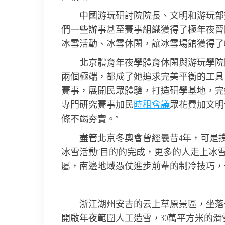
中國游玩研討院院長、文明和游玩部
們一些辦事甚至賽事組織獲得了極年夜晉
冰雪活動、冰雪休閑，讓冰雪場館獲得了
北京體育年夜學體育休閑與游玩學院
兩個極端，都成了她追求完美平衡的工具
賽事，展開民眾體驗，打造研學基地，完
專門研究賽事加民
時租會議
眾花費加文明
條不竭夯實。”
盡管北京冬奧會曾經曩昔4年，可是
冰雪活動”目的的完成，更多的人走上冰
屬，南邊地域憑仗進步前輩的制冷技巧，
浙江湖州安吉的云上草原景區，坐落于
開啟年夜範圍人工造雪，30萬平方米的