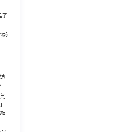
建了
的設
這
。
氣
」
維