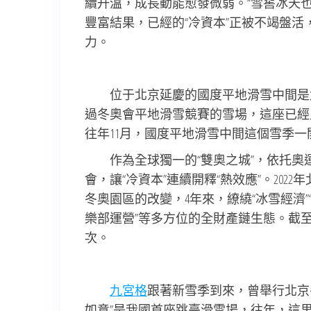
續升溫，成長動能愈發微弱。“雪窖冰天也
豐富結果，已經的“冷資本”正被不竭盤
力。
位于北京延慶的國度平地滑雪中間是
過冬奧會平地滑雪競賽的雪場，這座已經見
往年11月，國度平地滑雪中間這個雪季
作為全球獨一的“雙奧之城”，依托
會，讓“冷資本”連續開釋“熱效應”。20
冬奧園區的改變，4年來，繚繞“冰雪經濟”“
樂部運營”等多方位的全財產鏈生態。截至
次。
九宮格
跟著新雪季到來，曾舉行北京
如意”是我國首座跳臺滑雪場，往年，這