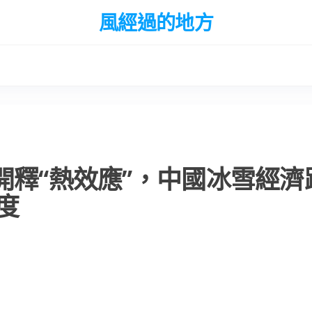
風經過的地方
開釋“熱效應”，中國冰雪經濟
度