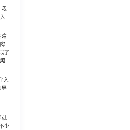
、我
入
豪這
際
成了
鏈
介入
的專
區就
不少