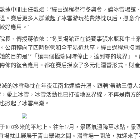
數據中間主任戴斌：“經由過程舉行冬奧會，讓冰雪場館
陞。賽后更多人群激起了冰雪游玩花費熱忱以后，愿意介
較好應用。”
院長、傳授蔣依依：“冬奧場館正在從賽事張水瓶和牛土
。公用轉向了四時運營和全平易近共享，經由過程承接國
她的目的是**「讓兩個極端同時停止，達到零的境界」。
傳佈的復合應用。都在賽后摸索了多元化運營形式，財產
撲滅的冰雪熱忱在年夜江南北連續升溫。跟著“帶動三億人
雪，愛上冰雪，冰雪活動也已打破地區界線，不再是南方
也掀起了冰雪高潮。
1000多米的平地上。往年12月，景區氣溫降至冰點，景
滑雪場就此展展于青山翠嶺之間。滑雪場一開放，就迎來了