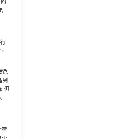
”的
氣
行
”。
度融
區到
統+俱
人
“雪
青少