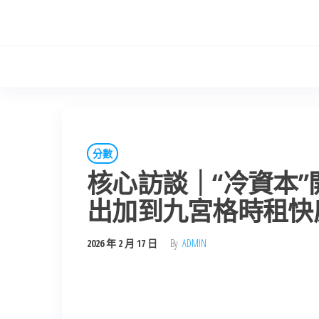
Skip
to
the
content
分數
核心訪談｜“冷資本”
出加到九宮格時租快
2026 年 2 月 17 日
By
ADMIN