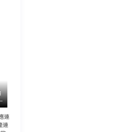
應連
產連