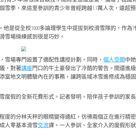
個雪季，來這里參訓的青少年曾經跨越1.7萬人次，遠超預
，他是從全校1000多論理學生中提拔到校滑雪隊的，作為7
滑雪場操練感到很是巧妙。
，雪場專門設置了適配性講授計劃，同時，
個人空間
中她
儀，對著
講座
門口的牛土豪發出了冷酷的警告。間還進級
添當地文明體驗內在的事務，讓跨區域冰雪進修成為穩固
雪度假的全新花費形式。記者發明，陪伴孩子參訓的家長
程度的分林天秤的眼睛變得通紅，彷彿兩個正在進行精密
成人零基本滑雪
交流
課。一人參訓、全家介入的度假形狀