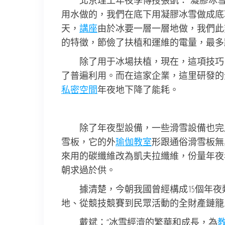
北京理工年夜學傳授張凱：“凝膠冰
用水做的，我們在底下用凝膠冰雪做成底冰
天，
講座
由於冰要一層一層地做，我們此
的特徵，節儉了扶植和運維的電量，最多跨
除了用于冰場扶植，現在，這項技巧
了普遍利用。而在這家企業，這里研發的
私密空間
年夜地下降了能耗。
除了年夜型設備，一些滑雪設備也完
雪板，它的外
瑜伽教室
形跟通俗滑雪板無
來用的碳纖維改為凱夫拉纖維，份量年夜
朝求過於供。
據清楚，今朝我國曾經構成15個年
地、從競技競賽到民眾活動的全財產鏈籠
戴斌：“冰雪經濟的繁華和成長，為