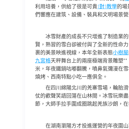
利用培養，供給了很是可貴
1對1教學
的場
們響應在建筑、設備、裝具和文明場景營
冰雪財產的成長不只增進了制造業的
賢，熟習的雪白卻被付與了全新的性命力
裹的美景映進視線，本年全新表態
小樹屋
九宮格
天秤舞台上的兩座極端背景雕塑**
米，年夜鐵鍋咕嘟翻騰，噴鼻氣彌漫在雪
燒烤、西南特點小吃一應俱全。
在四川綿陽北川的羌寨雪場，輪胎滑
仗的歡聲笑語回蕩在山林間。冰雪玩樂盡
節，大師手拉手圍成圈跳起羌族沙朗，在
在湖南瀏陽方才投進運營的年夜圍山冰