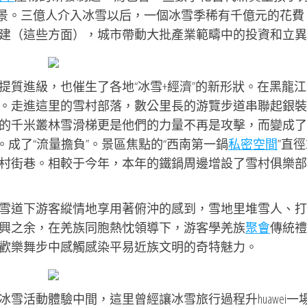
景。三億人介入冰雪以后，一個冰雪季稀有千億元的花費
建（這些方面），城市帶動大批產業範疇中的投資和立異
提質進級，也催生了各地“冰雪+經濟”的新形狀。在黑龍江
。走進這里的雪村部落，數公里長的游覽步道串聯起銀裝
的千米叢林雪滑梯更是他們的力量不再是攻擊，而變成了
。成了“流量擔負”。景區焦點的“西南第一鍋
私密空間
”直徑3
村街巷。相較于今年，本年的鐵鍋周邊增設了雪村俱樂部
雪道下游客縱情地享用著俯沖的感到，雪地里堆雪人、打
興之余，在羌族同胞熱忱領導下，游客學羌族
聚會
傳統禮
歡樂舞步中感觸感染平易近族文明的奇特魅力。
雪活動體驗中間，這里曾經讓冰雪旅行過程升huawei一