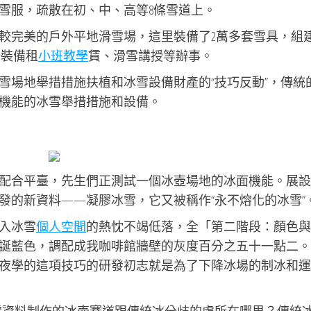
雪服，疏散在初、中、高等8條雪道上。
較完美的戶外平地滑雪場，這里裝備了2萬多套雪具，組
好裝備租
小班教學
賃、滑雪講授等辦事。
雪場地舉措措施扶植和冰雪設備財產的“技巧反動”，傳統
機能的冰雪舉措措施和設備。
配合平臺，先生們正測試一個冰壺場地的冰面機能。展設
發的新資料——凝膠冰雪，它又被稱作“永不熔化的冰雪”
入冰雪
個人空間
的熱忱不竭低落，全「第二階段：顏色與
誕藍色，調配成我咖啡館牆壁的灰度百分之五十一點二。
夜學的這項技巧的研發初志就是為了下降冰場的制冰和運