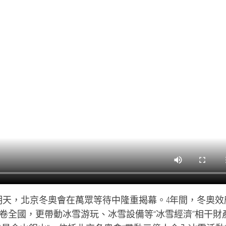
明天，北京冬奧會在萬眾等待中隆重揭幕。4年間，冬奧效
卷全國，更帶動冰雪游玩、冰雪設備等“冰雪經濟”相干財