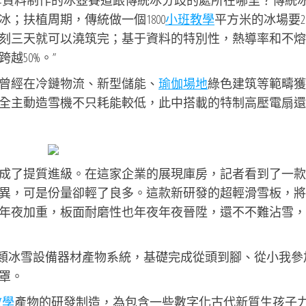
雪資料制作的冰壺賽道跟傳統冰分歧的處所在哪里？傳統
；扶植周期，傳統做一個1800
小班教學
平方米的冰場要2
刻三天就可以澆筑完；基于資料的特別性，熱導率和不熔
越50%。”
曾經在冷鏈物流、新型儲能、
瑜伽場地
綠色建筑等範疇獲
全主動造雪機不只耗能較低，此中搭載的特制高壓電扇還
成了提質進級。在這家企業的展現庫房，記者看到了一款
異，可是份量卻輕了良多。這款新研發的超輕滑雪板，將
年夜加重，板面耐磨性也年夜年夜晉陞，還不不難沾雪，
夜類冰雪設備器材產物系統，基礎完成從頭到腳、從小我參
罩。
教學
產物的研發制造，為包含一些數字化古代新質生孩子