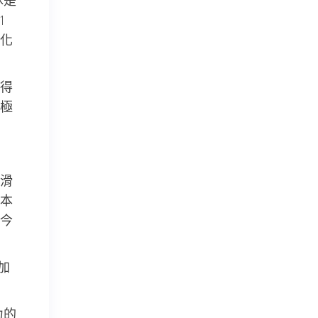
冰是
1
化
得
極
滑
本
今
加
力的