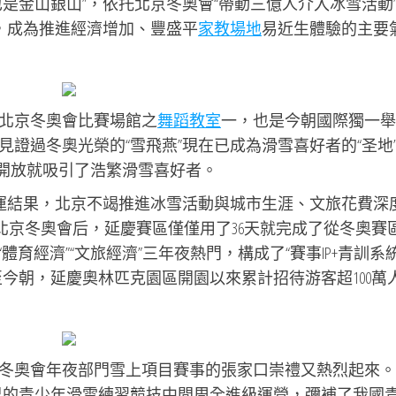
是金山銀山”，依托北京冬奧會“帶動三億人介入冰雪活動
活，成為推進經濟增加、豐盛平
家教場地
易近生體驗的主要
北京冬奧會比賽場館之
舞蹈教室
一，也是今朝國際獨一舉
證過冬奧光榮的“雪飛燕”現在已成為滑雪喜好者的“圣地
一開放就吸引了浩繁滑雪喜好者。
奧運結果，北京不竭推進冰雪活動與城市生涯、文旅花費深
22年北京冬奧會后，延慶賽區僅僅用了36天就完成了從冬奧賽
體育經濟”“文旅經濟”三年夜熱門，構成了“賽事IP+青訓系
今朝，延慶奧林匹克園區開園以來累計招待游客超100萬
冬奧會年夜部門雪上項目賽事的張家口崇禮又熱烈起來。
里的青少年滑雪練習競技中間周全進級運營，彌補了我國