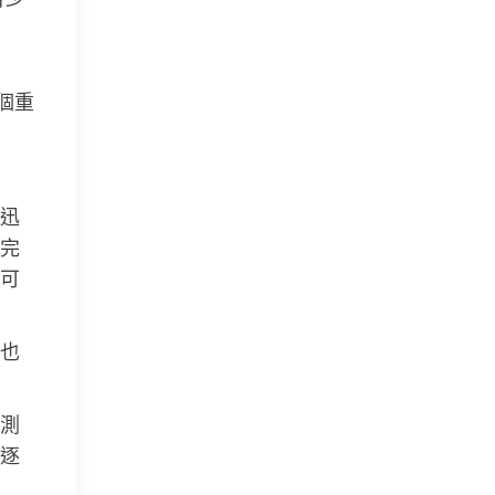
個重
迅
完
可
也
測
逐