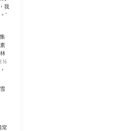
，我
。”
集
素
林
.16
，
雪
場常