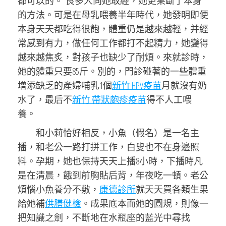
都可以的。”良多人向她取經，她更果斷了本身
的方法。可是在母乳喂養半年時代，她發明即便
本身天天都吃得很飽，體重仍是越來越輕，并經
常感到有力，做任何工作都打不起精力，她變得
越來越焦炙，對孩子也缺少了耐煩。來就診時，
她的體重只要85斤。別的，門診碰著的一些體重
增添缺乏的產婦哺乳1個
新竹 HPV疫苗
月就沒有奶
水了，最后不
新竹 帶狀皰疹疫苗
得不人工喂
養。
和小莉恰好相反，小魚（假名）是一名主
播，和老公一路打拼工作，白叟也不在身邊照
料。孕期，她也保持天天上播8小時，下播時凡
是在清晨，餓到前胸貼后背，年夜吃一頓。老公
煩惱小魚養分不敷，
康德診所
就天天買各類生果
給她補
供膳健檢
。成果底本而她的圓規，則像一
把知識之劍，不斷地在水瓶座的藍光中尋找