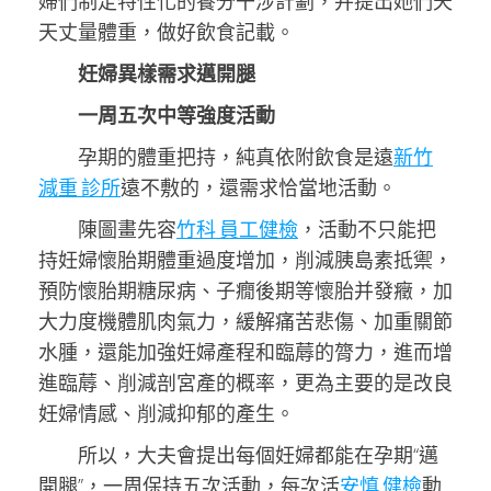
婦們制定特性化的養分干涉計劃，并提出她們天
天丈量體重，做好飲食記載。
妊婦異樣需求邁開腿
一周五次中等強度活動
孕期的體重把持，純真依附飲食是遠
新竹
減重 診所
遠不敷的，還需求恰當地活動。
陳圖畫先容
竹科 員工健檢
，活動不只能把
持妊婦懷胎期體重過度增加，削減胰島素抵禦，
預防懷胎期糖尿病、子癇後期等懷胎并發癥，加
大力度機體肌肉氣力，緩解痛苦悲傷、加重關節
水腫，還能加強妊婦產程和臨蓐的膂力，進而增
進臨蓐、削減剖宮產的概率，更為主要的是改良
妊婦情感、削減抑郁的產生。
所以，大夫會提出每個妊婦都能在孕期“邁
開腿”，一周保持五次活動，每次活
安慎 健檢
動