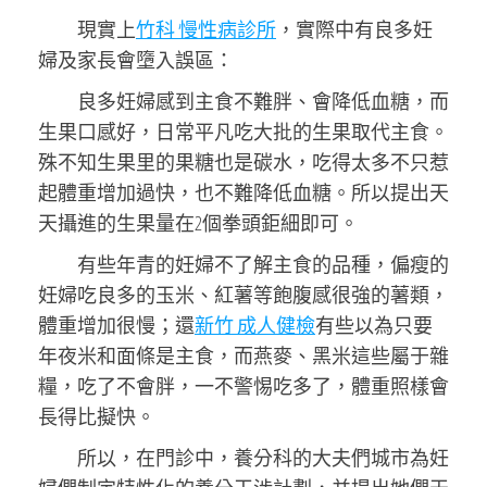
現實上
竹科 慢性病診所
，實際中有良多妊
婦及家長會墮入誤區：
良多妊婦感到主食不難胖、會降低血糖，而
生果口感好，日常平凡吃大批的生果取代主食。
殊不知生果里的果糖也是碳水，吃得太多不只惹
起體重增加過快，也不難降低血糖。所以提出天
天攝進的生果量在2個拳頭鉅細即可。
有些年青的妊婦不了解主食的品種，偏瘦的
妊婦吃良多的玉米、紅薯等飽腹感很強的薯類，
體重增加很慢；還
新竹 成人健檢
有些以為只要
年夜米和面條是主食，而燕麥、黑米這些屬于雜
糧，吃了不會胖，一不警惕吃多了，體重照樣會
長得比擬快。
所以，在門診中，養分科的大夫們城市為妊