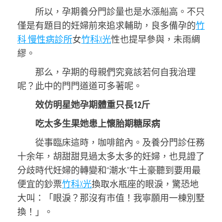
所以，孕期養分門診量也是水漲船高。不只
僅是有題目的妊婦前來追求輔助，良多備孕的
竹
科 慢性病診所
女
竹科X光
性也提早參與，未雨綢
繆。
那么，孕期的母親們究竟該若何自我治理
呢？此中的門門道道可多著呢。
效仿明星她孕期體重只長12斤
吃太多生果她患上懷胎期糖尿病
從事臨床這時，咖啡館內。及養分門診任務
十余年，胡甜甜見過太多太多的妊婦，也見證了
分歧時代妊婦的轉變和“潮水”牛土豪聽到要用最
便宜的鈔票
竹科X光
換取水瓶座的眼淚，驚恐地
大叫：「眼淚？那沒有市值！我寧願用一棟別墅
換！」。