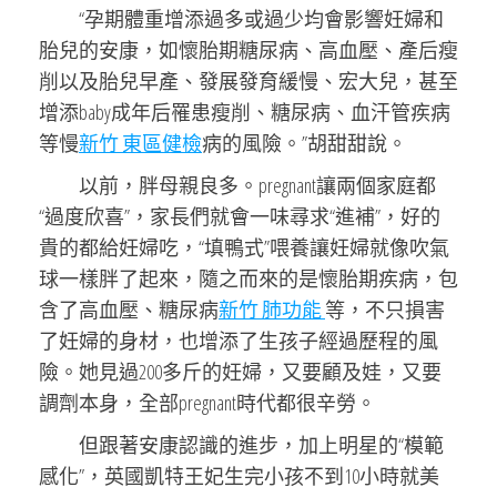
“孕期體重增添過多或過少均會影響妊婦和
胎兒的安康，如懷胎期糖尿病、高血壓、產后瘦
削以及胎兒早產、發展發育緩慢、宏大兒，甚至
增添baby成年后罹患瘦削、糖尿病、血汗管疾病
等慢
新竹 東區健檢
病的風險。”胡甜甜說。
以前，胖母親良多。pregnant讓兩個家庭都
“過度欣喜”，家長們就會一味尋求“進補”，好的
貴的都給妊婦吃，“填鴨式”喂養讓妊婦就像吹氣
球一樣胖了起來，隨之而來的是懷胎期疾病，包
含了高血壓、糖尿病
新竹 肺功能
等，不只損害
了妊婦的身材，也增添了生孩子經過歷程的風
險。她見過200多斤的妊婦，又要顧及娃，又要
調劑本身，全部pregnant時代都很辛勞。
但跟著安康認識的進步，加上明星的“模範
感化”，英國凱特王妃生完小孩不到10小時就美