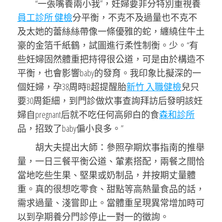
“一張嘴養兩小我”，妊婦要非分特別重視養
員工診所 健檢
分平衡，不克不及過量也不克不
及太她的蕾絲絲帶像一條優雅的蛇，纏繞住牛土
豪的金箔千紙鶴，試圖進行柔性制衡。少。“有
些妊婦固然體重把持得很公道，可是由於構造不
平衡，也會影響baby的發育。我印象比擬深的一
個妊婦，孕38周時B超提醒胎
新竹 入職健檢
兒只
要30周鉅細，到門診做炊事查詢拜訪后發明該妊
婦自pregnant后就不吃任何高卵白的食
森和診所
品，招致了baby偏小良多。”
胡大夫提出大師：參照孕期炊事指南的推舉
量，一日三餐平衡公道、葷素搭配，兩餐之間恰
當地吃些生果、堅果或奶制品，并按期丈量體
重。真的很想吃零食、甜點等高熱量食品的話，
需求過量、淺嘗即止。當體重呈現異常增加時可
以到孕期養分門診停止一對一的徵詢。