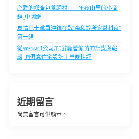
心愛的鄉查包養網村——年夜山里的小商
舖_中國網
真情巴士黨員沖鋒在戰“森和診所家醫科疫”
第一線
從americanIT公司CEO辭職看偷情的計謀與報
應JIUYI俱意住宅設計｜羊晚快評
近期留言
尚無留言可供顯示。