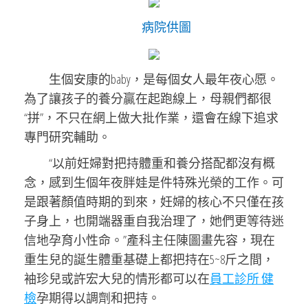
病院供圖
生個安康的baby，是每個女人最年夜心愿。
為了讓孩子的養分贏在起跑線上，母親們都很
“拼”，不只在網上做大批作業，還會在線下追求
專門研究輔助。
“以前妊婦對把持體重和養分搭配都沒有概
念，感到生個年夜胖娃是件特殊光榮的工作。可
是跟著顏值時期的到來，妊婦的核心不只僅在孩
子身上，也開端器重自我治理了，她們更等待迷
信地孕育小性命。”產科主任陳圖畫先容，現在
重生兒的誕生體重基礎上都把持在5~8斤之間，
袖珍兒或許宏大兒的情形都可以在
員工診所 健
檢
孕期得以調劑和把持。