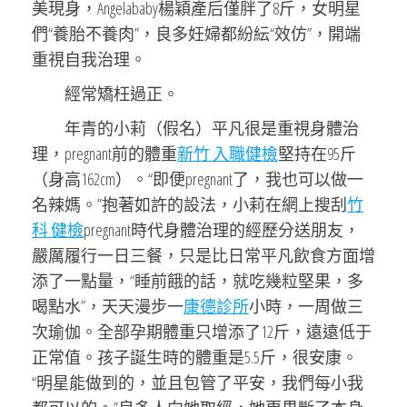
美現身，Angelababy楊穎產后僅胖了8斤，女明星
們“養胎不養肉”，良多妊婦都紛紜“效仿”，開端
重視自我治理。
經常矯枉過正。
年青的小莉（假名）平凡很是重視身體治
理，pregnant前的體重
新竹 入職健檢
堅持在95斤
（身高162cm）。“即便pregnant了，我也可以做一
名辣媽。”抱著如許的設法，小莉在網上搜刮
竹
科 健檢
pregnant時代身體治理的經歷分送朋友，
嚴厲履行一日三餐，只是比日常平凡飲食方面增
添了一點量，“睡前餓的話，就吃幾粒堅果，多
喝點水”，天天漫步一
康德診所
小時，一周做三
次瑜伽。全部孕期體重只增添了12斤，遠遠低于
正常值。孩子誕生時的體重是5.5斤，很安康。
“明星能做到的，並且包管了平安，我們每小我