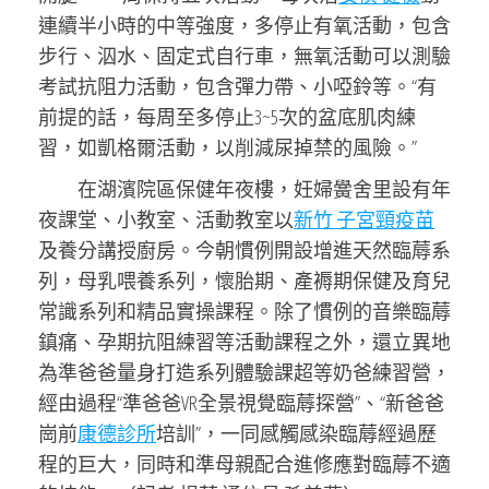
連續半小時的中等強度，多停止有氧活動，包含
步行、泅水、固定式自行車，無氧活動可以測驗
考試抗阻力活動，包含彈力帶、小啞鈴等。“有
前提的話，每周至多停止3~5次的盆底肌肉練
習，如凱格爾活動，以削減尿掉禁的風險。”
在湖濱院區保健年夜樓，妊婦黌舍里設有年
夜課堂、小教室、活動教室以
新竹 子宮頸疫苗
及養分講授廚房。今朝慣例開設增進天然臨蓐系
列，母乳喂養系列，懷胎期、產褥期保健及育兒
常識系列和精品實操課程。除了慣例的音樂臨蓐
鎮痛、孕期抗阻練習等活動課程之外，還立異地
為準爸爸量身打造系列體驗課超等奶爸練習營，
經由過程“準爸爸VR全景視覺臨蓐探營”、“新爸爸
崗前
康德診所
培訓”，一同感觸感染臨蓐經過歷
程的巨大，同時和準母親配合進修應對臨蓐不適