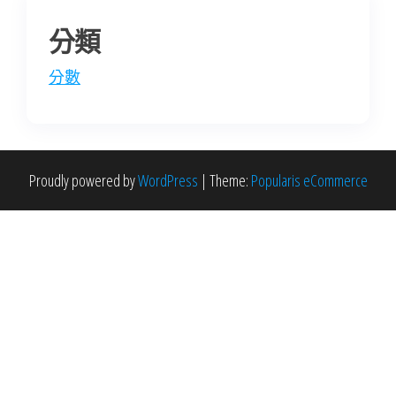
分類
分數
Proudly powered by
WordPress
|
Theme:
Popularis eCommerce