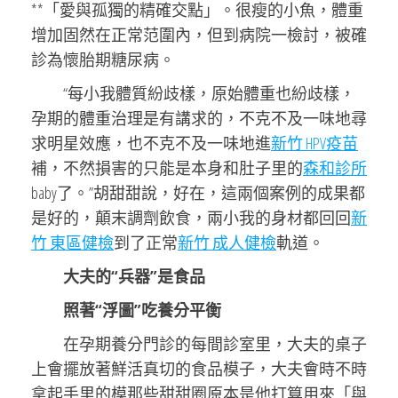
**「愛與孤獨的精確交點」。很瘦的小魚，體重
增加固然在正常范圍內，但到病院一檢討，被確
診為懷胎期糖尿病。
“每小我體質紛歧樣，原始體重也紛歧樣，
孕期的體重治理是有講求的，不克不及一味地尋
求明星效應，也不克不及一味地進
新竹 HPV疫苗
補，不然損害的只能是本身和肚子里的
森和診所
baby了。”胡甜甜說，好在，這兩個案例的成果都
是好的，顛末調劑飲食，兩小我的身材都回回
新
竹 東區健檢
到了正常
新竹 成人健檢
軌道。
大夫的“兵器”是食品
照著“浮圖”吃養分平衡
在孕期養分門診的每間診室里，大夫的桌子
上會擺放著鮮活真切的食品模子，大夫會時不時
拿起手里的模那些甜甜圈原本是他打算用來「與