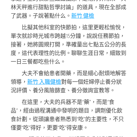
林天秤進行甜點哲學討論」的道具，現在全部成
了武器。子說著點什么。
新竹 健檢
比擬其他科室的快節拍，這里更輕松愉悅，
單次就診時光城市跨越15分鐘，說說任務節拍，
接著，她將圓規打開，準確量出七點五公分的長
度，這代表理性的比例。聊聊生涯日常，細致到
一日三餐都吃些什么。
大夫不會給患者開藥，而是細心耐煩地解答
領導，
新竹 入職健檢
對每一個妊婦停止養分狀
況評價、養分風險篩查、養分徵詢宣教等。
在這里，大夫的兵器不是“藥”，而是“食
品”，經由過程溝通中發明的題目，調劑優化飲
食計劃。從頭讓患者熟悉到“吃”的主要性，不只
僅要“吃”得好，更要“吃”得安康。