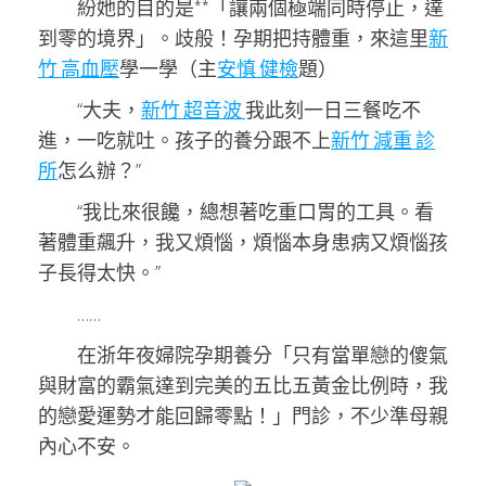
紛她的目的是**「讓兩個極端同時停止，達
到零的境界」。歧般！孕期把持體重，來這里
新
竹 高血壓
學一學（主
安慎 健檢
題）
“大夫，
新竹 超音波
我此刻一日三餐吃不
進，一吃就吐。孩子的養分跟不上
新竹 減重 診
所
怎么辦？”
“我比來很饞，總想著吃重口胃的工具。看
著體重飆升，我又煩惱，煩惱本身患病又煩惱孩
子長得太快。”
……
在浙年夜婦院孕期養分「只有當單戀的傻氣
與財富的霸氣達到完美的五比五黃金比例時，我
的戀愛運勢才能回歸零點！」門診，不少準母親
內心不安。