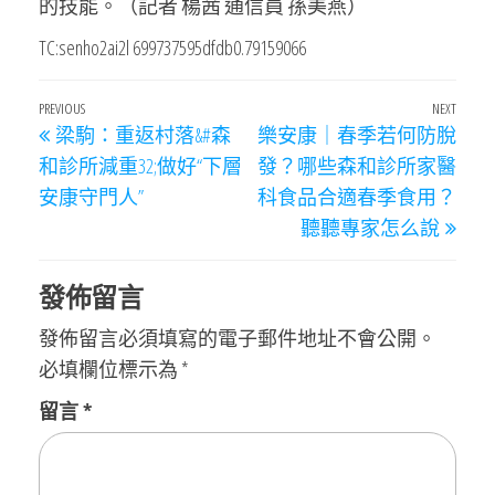
的技能。（記者 楊茜 通信員 孫美燕）
TC:senho2ai2l 699737595dfdb0.79159066
文
Previous
PREVIOUS
NEXT
Next
梁駒：重返村落&#森
樂安康｜春季若何防脫
章
Post
Post
和診所減重32;做好“下層
發？哪些森和診所家醫
導
安康守門人”
科食品合適春季食用？
覽
聽聽專家怎么說
發佈留言
發佈留言必須填寫的電子郵件地址不會公開。
必填欄位標示為
*
留言
*