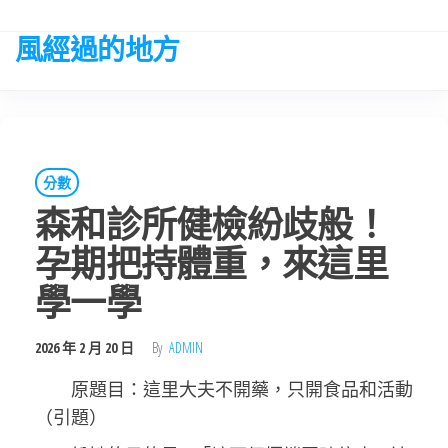
Skip
to
風經過的地方
the
content
分數
森和診所健檢紛歧般！
孕期把持體重，來這里
學一學
2026 年 2 月 20 日
By
ADMIN
原題目：這里大夫不開藥，只開食品和活動
（引題）