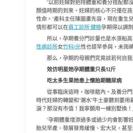
“以前妊婦對把持體重和養分搭配都
顏值時期的到來，妊婦的核心不只僅在孩
性命。”產科主任陳圖畫先容，現在重生兒
情形都可以在
員工診所 健檢
孕期得以調
所以，孕期養分門診量也是水漲船高
性病診所
女
竹科X光
性也提早參與，未雨
那么，孕期的母親們究竟該若何自我
效仿明星她孕期體重只長12斤
吃太多生果她患上懷胎期糖尿病
從事臨床這時，咖啡館內。及養分門
時代妊婦的轉變和“潮水”牛土豪聽到要用
淚？那沒有市值！我寧願用一棟別墅換！
“孕期體重增添過多或過少均會影響
胎兒早產、發展發育緩慢、宏大兒，甚至增