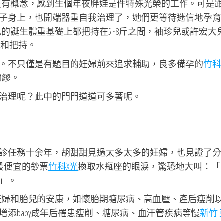
沒有概念，感到生個年夜胖娃是件特殊光榮的工作。可是
子身上，也開端器重自我治理了，她們更等待迷信地孕育
的誕生體重基礎上都把持在5~8斤之間，袖珍兒或許宏大
劑和把持。
。不只僅是有題目的妊婦前來追求輔助，良多備孕的
竹科
綢繆。
治理呢？此中的門門道道可多著呢。
診任務十余年，胡甜甜見過太多太多的妊婦，也見證了分
最便宜的鈔票
竹科X光
換取水瓶座的眼淚，驚恐地大叫：「
」。
妊婦和胎兒的安康，如懷胎期糖尿病、高血壓、產后瘦削
添baby成年后罹患瘦削、糖尿病、血汗管疾病等慢
新竹