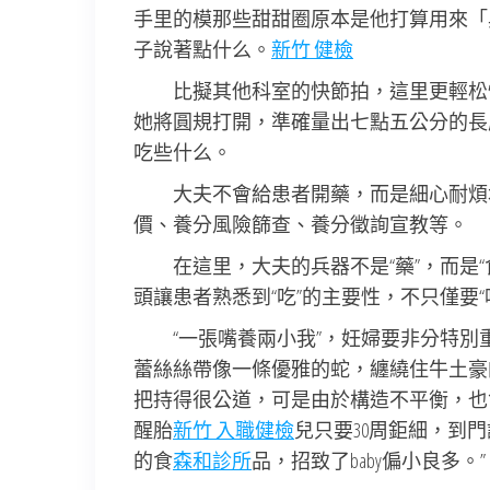
手里的模那些甜甜圈原本是他打算用來「
子說著點什么。
新竹 健檢
比擬其他科室的快節拍，這里更輕松
她將圓規打開，準確量出七點五公分的長
吃些什么。
大夫不會給患者開藥，而是細心耐煩
價、養分風險篩查、養分徵詢宣教等。
在這里，大夫的兵器不是“藥”，而是
頭讓患者熟悉到“吃”的主要性，不只僅要“
“一張嘴養兩小我”，妊婦要非分特別
蕾絲絲帶像一條優雅的蛇，纏繞住牛土豪
把持得很公道，可是由於構造不平衡，也會
醒胎
新竹 入職健檢
兒只要30周鉅細，到門
的食
森和診所
品，招致了baby偏小良多。”