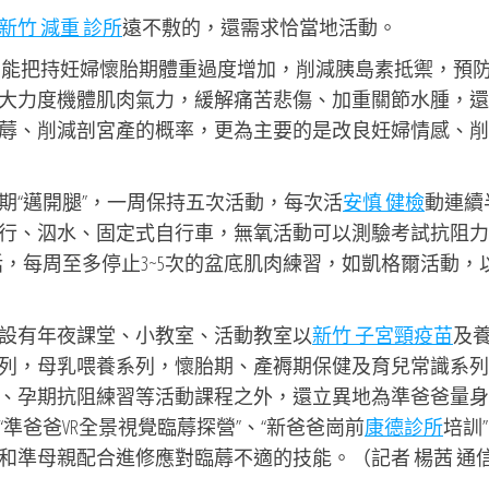
新竹 減重 診所
遠不敷的，還需求恰當地活動。
只能把持妊婦懷胎期體重過度增加，削減胰島素抵禦，預
大力度機體肌肉氣力，緩解痛苦悲傷、加重關節水腫，還
蓐、削減剖宮產的概率，更為主要的是改良妊婦情感、削
期“邁開腿”，一周保持五次活動，每次活
安慎 健檢
動連續
行、泅水、固定式自行車，無氧活動可以測驗考試抗阻力
，每周至多停止3~5次的盆底肌肉練習，如凱格爾活動，
設有年夜課堂、小教室、活動教室以
新竹 子宮頸疫苗
及
列，母乳喂養系列，懷胎期、產褥期保健及育兒常識系列
、孕期抗阻練習等活動課程之外，還立異地為準爸爸量身
準爸爸VR全景視覺臨蓐探營”、“新爸爸崗前
康德診所
培訓
和準母親配合進修應對臨蓐不適的技能。（記者 楊茜 通