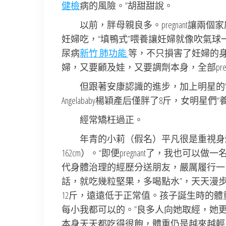
健檢
病的風險。”胡甜甜說。
以前，胖母親良多。pregnant讓兩
妊婦吃，“填鴨式”喂養讓妊婦就像吹氣
尿病
新竹 肺功能
等，不只損害了妊婦的身
婦，又要顧及娃，又要調劑本身，全部preg
但跟著安康認識的進步，加上明星的“
Angelababy楊穎產后僅胖了8斤，女明
經常矯枉過正。
年青的小莉（假名）平凡很是重視身體治理
162cm）。“即便pregnant了，我也
代身體治理的經歷分送朋友，嚴厲履行一
話，就吃幾粒堅果，多喝點水”，天天漫
12斤，遠遠低于正常值。孩子誕生時的體
每小我都可以的。”良多人向她取經，她
本身天天都吃得很飽，體重仍是越來越輕