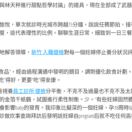
與林天秤進行甜點哲學討論」的道具，現在全部成了武器
愉悅，單次就診時光城市跨越15分鐘，說說任務節拍，接
度，這代表理性的比例。聊聊生涯日常，細致到一日三餐
地解答領導，
新竹 入職健檢
對每一個妊婦停止養分狀況
“食品”，經由過程溝通中發明的題目，調劑優化飲食計劃
吃”得好，更要“吃”得安康。
重視養
員工診所 健檢
分平衡，不克不及過量也不克不及太
的金箔千紙鶴，試圖進行柔性制衡。少。“有些妊婦固然
影響baby的發育。我印象比擬深的一個妊婦，孕38周時
診做炊事查詢拜訪后發明該妊婦自pregnant后就不吃任何