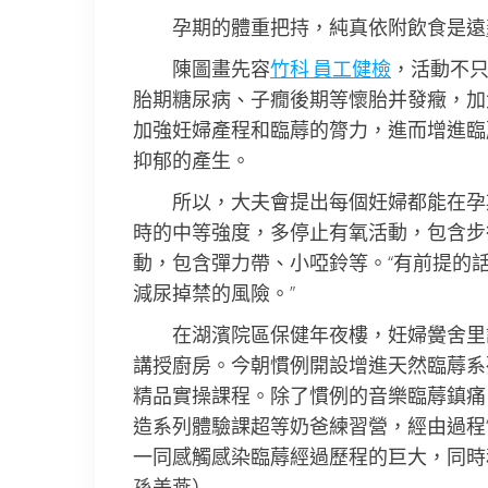
孕期的體重把持，純真依附飲食是遠
陳圖畫先容
竹科 員工健檢
，活動不
胎期糖尿病、子癇後期等懷胎并發癥，加
加強妊婦產程和臨蓐的膂力，進而增進臨
抑郁的產生。
所以，大夫會提出每個妊婦都能在孕
時的中等強度，多停止有氧活動，包含步
動，包含彈力帶、小啞鈴等。“有前提的話
減尿掉禁的風險。”
在湖濱院區保健年夜樓，妊婦黌舍里
講授廚房。今朝慣例開設增進天然臨蓐系
精品實操課程。除了慣例的音樂臨蓐鎮痛
造系列體驗課超等奶爸練習營，經由過程“
一同感觸感染臨蓐經過歷程的巨大，同時
孫美燕）