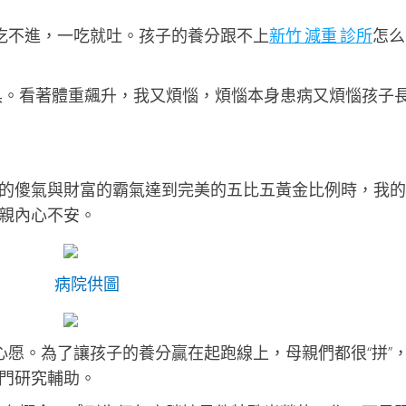
吃不進，一吃就吐。孩子的養分跟不上
新竹 減重 診所
怎么
具。看著體重飆升，我又煩惱，煩惱本身患病又煩惱孩子
的傻氣與財富的霸氣達到完美的五比五黃金比例時，我的
親內心不安。
病院供圖
夜心愿。為了讓孩子的養分贏在起跑線上，母親們都很“拼”
門研究輔助。