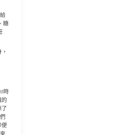
都給
、糖
妊
身，
。
ant時
餓的
添了
我們
即便
來