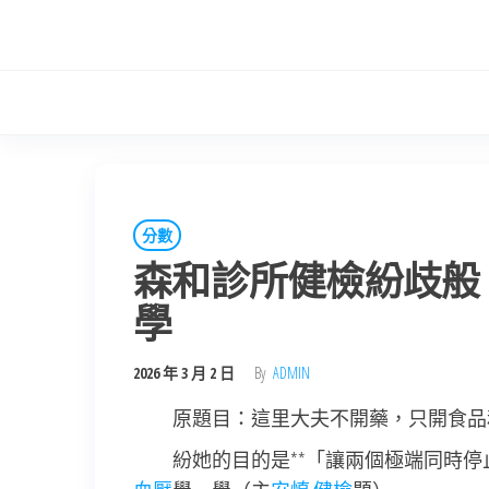
Skip
to
the
content
分數
森和診所健檢紛歧般
學
2026 年 3 月 2 日
By
ADMIN
原題目：這里大夫不開藥，只開食品
紛她的目的是**「讓兩個極端同時