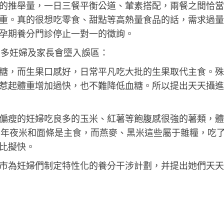
的推舉量，一日三餐平衡公道、葷素搭配，兩餐之間恰當
重。真的很想吃零食、甜點等高熱量食品的話，需求過量
孕期養分門診停止一對一的徵詢。
良多妊婦及家長會墮入誤區：
糖，而生果口感好，日常平凡吃大批的生果取代主食。殊
惹起體重增加過快，也不難降低血糖。所以提出天天攝進
偏瘦的妊婦吃良多的玉米、紅薯等飽腹感很強的薯類，體
要年夜米和面條是主食，而燕麥、黑米這些屬于雜糧，吃
比擬快。
市為妊婦們制定特性化的養分干涉計劃，并提出她們天天