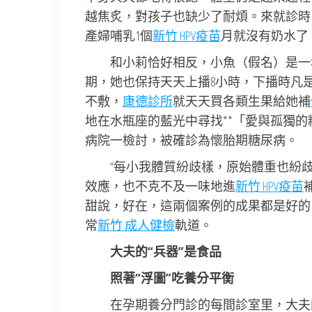
越焦炙，對孩子也缺少了耐煩。來就診時
產婦哺乳1個
新竹 HPV疫苗
月就沒有奶水了
和小莉恰好相反，小魚（假名）是一
期，她也保持天天上播8小時，下播時凡
不敷，
康德診所
就天天買各類生果給她補
地在水瓶座的藍光中尋找**「愛與孤獨
病院一檢討，被確診為懷胎期糖尿病。
“每小我體質紛歧樣，原始體重也紛
效應，也不克不及一味地進
新竹 HPV疫苗
甜說，好在，這兩個案例的成果都是好的
常
新竹 成人健檢
軌道。
大夫的“兵器”是食品
照著“浮圖”吃養分平衡
在孕期養分門診的每間診室里，大夫