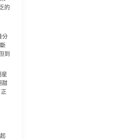
乏的
養分
斷
但到
明星
”胡甜
了正
起