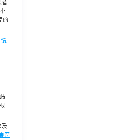
跟著
小
兒的
 慢
歧
眼
以及
 東區