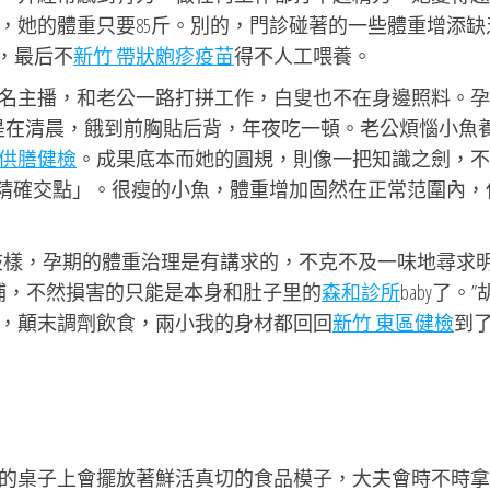
，她的體重只要85斤。別的，門診碰著的一些體重增添缺
，最后不
新竹 帶狀皰疹疫苗
得不人工喂養。
名主播，和老公一路打拼工作，白叟也不在身邊照料。孕
是在清晨，餓到前胸貼后背，年夜吃一頓。老公煩惱小魚
供膳健檢
。成果底本而她的圓規，則像一把知識之劍，不
的精確交點」。很瘦的小魚，體重增加固然在正常范圍內，
歧樣，孕期的體重治理是有講求的，不克不及一味地尋求
補，不然損害的只能是本身和肚子里的
森和診所
baby了。
，顛末調劑飲食，兩小我的身材都回回
新竹 東區健檢
到
的桌子上會擺放著鮮活真切的食品模子，大夫會時不時拿