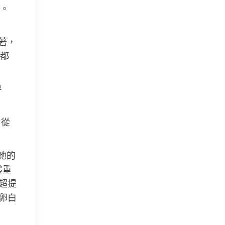
。
著，
都
評
。從
她的
體重
B超提
高卵白