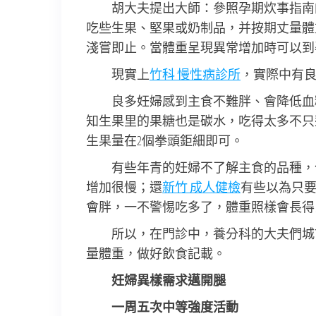
胡大夫提出大師：參照孕期炊事指南
吃些生果、堅果或奶制品，并按期丈量體
淺嘗即止。當體重呈現異常增加時可以到
現實上
竹科 慢性病診所
，實際中有
良多妊婦感到主食不難胖、會降低血
知生果里的果糖也是碳水，吃得太多不只
生果量在2個拳頭鉅細即可。
有些年青的妊婦不了解主食的品種，
增加很慢；還
新竹 成人健檢
有些以為只
會胖，一不警惕吃多了，體重照樣會長得
所以，在門診中，養分科的大夫們城
量體重，做好飲食記載。
妊婦異樣需求邁開腿
一周五次中等強度活動