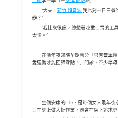
血壓
學一學（主
安慎 健檢
題）
“大夫，
新竹 超音波
我此刻一日三餐
辦？”
“我比來很饞，總想著吃重口胃的工
太快。”
……
在浙年夜婦院孕期養分「只有當單戀
愛運勢才能回歸零點！」門診，不少準母
生個安康的baby，是每個女人最年
只在網上做大批作業，還會在線下追求專