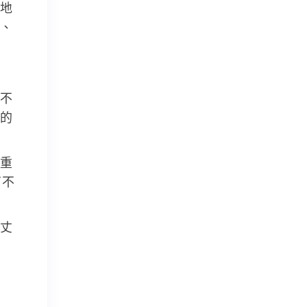
地
、
不
的
重
了不
丈