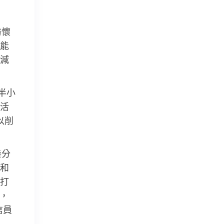
防懷
能
減
半小
活
以削
養分
和
打
”，
信員