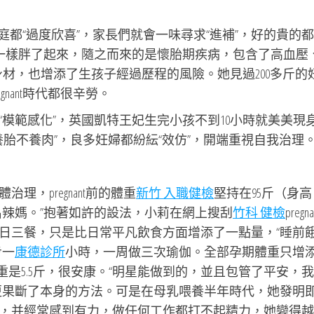
個家庭都“過度欣喜”，家長們就會一味尋求“進補”，好的貴的
球一樣胖了起來，隨之而來的是懷胎期疾病，包含了高血壓
材，也增添了生孩子經過歷程的風險。她見過200多斤的
nant時代都很辛勞。
模範感化”，英國凱特王妃生完小孩不到10小時就美美現
星們“養胎不養肉”，良多妊婦都紛紜“效仿”，開端重視自我治理
，pregnant前的體重
新竹 入職健檢
堅持在95斤（身高
可以做一名辣媽。”抱著如許的設法，小莉在網上搜刮
竹科 健檢
pregn
日三餐，只是比日常平凡飲食方面增添了一點量，“睡前
步一
康德診所
小時，一周做三次瑜伽。全部孕期體重只增
重是5.5斤，很安康。“明星能做到的，並且包管了平安，
更果斷了本身的方法。可是在母乳喂養半年時代，她發明
，并經常感到有力，做任何工作都打不起精力，她變得越