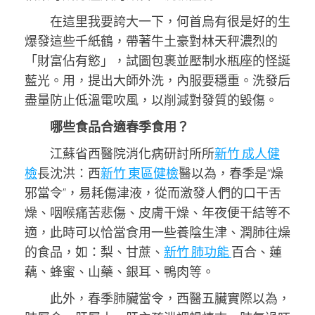
在這里我要誇大一下，何首烏有很是好的生
爆發這些千紙鶴，帶著牛土豪對林天秤濃烈的
「財富佔有慾」，試圖包裹並壓制水瓶座的怪誕
藍光。用，提出大師外洗，內服要穩重。洗發后
盡量防止低溫電吹風，以削減對發質的毀傷。
哪些食品合適春季食用？
江蘇省西醫院消化病研討所所
新竹 成人健
檢
長沈洪：西
新竹 東區健檢
醫以為，春季是“燥
邪當令”，易耗傷津液，從而激發人們的口干舌
燥、咽喉痛苦悲傷、皮膚干燥、年夜便干結等不
適，此時可以恰當食用一些養陰生津、潤肺往燥
的食品，如：梨、甘蔗、
新竹 肺功能
百合、蓮
藕、蜂蜜、山藥、銀耳、鴨肉等。
此外，春季肺臟當令，西醫五臟實際以為，