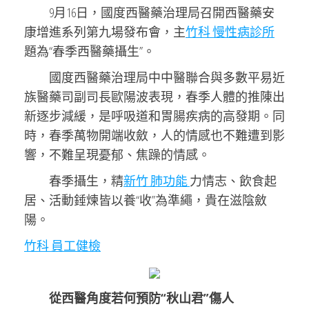
9月16日，國度西醫藥治理局召開西醫藥安
康增進系列第九場發布會，主
竹科 慢性病診所
題為“春季西醫藥攝生”。
國度西醫藥治理局中中醫聯合與多數平易近
族醫藥司副司長歐陽波表現，春季人體的推陳出
新逐步減緩，是呼吸道和胃腸疾病的高發期。同
時，春季萬物開端收斂，人的情感也不難遭到影
響，不難呈現憂郁、焦躁的情感。
春季攝生，精
新竹 肺功能
力情志、飲食起
居、活動錘煉皆以養“收”為準繩，貴在滋陰斂
陽。
竹科 員工健檢
從西醫角度若何預防“秋山君”傷人