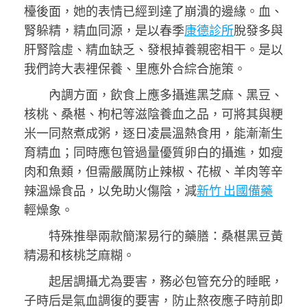
檯後面，她的表情已經到達了崩潰的邊緣。血、
腎躲精，精血同源，是以春季
康德診所
脫發多與
肝腎陰虛、精血缺乏、發根掉養親密相干。是以
我們誇大表裡保養、里應外合綜合施策。
內調方面，飲食上應多攝進黑芝麻、黑豆、
核桃、桑椹、枸杞等滋陰養血之品，可將其與粳
米一同熬煮成粥，逐日凌晨溫熱食用，能漸漸生
育精血；同時應包管過量優質卵白的攝進，如瘦
肉和魚類，但需嚴厲防止辣椒、花椒、羊肉等辛
辣溫燥食品，以免助火傷陰，減
新竹 出國備藥
輕燥象。
特殊推舉兩款簡潔易行的藥膳：桑椹黑豆黃
精湯和核桃芝麻糊。
起居調攝尤為要害，務必包管充分的睡眠，
子時后是氣血調復的要害，防止熬夜應子時前即