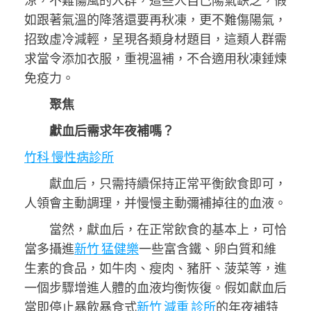
涼，不難傷風的人群，這些人自己陽氣缺乏，假
如跟著氣溫的降落還要再秋凍，更不難傷陽氣，
招致虛冷減輕，呈現各類身材題目，這類人群需
求當令添加衣服，重視溫補，不合適用秋凍
錘煉
免疫力。
聚焦
獻血后需求年夜補嗎？
竹科 慢性病診所
獻血后，只需持續保持正常平衡飲食即可，
人領會主動調理，并慢慢主動彌補掉往的血液。
當然，獻血后，在正常飲食的基本上，可恰
當多攝進
新竹 猛健樂
一些富含鐵、卵白質和維
生素的食品，如牛肉、瘦肉、豬肝、菠菜等，進
一個步驟增進人體的血液均衡恢復。假如獻血后
當即停止暴飲暴食式
新竹 減重 診所
的年夜補特