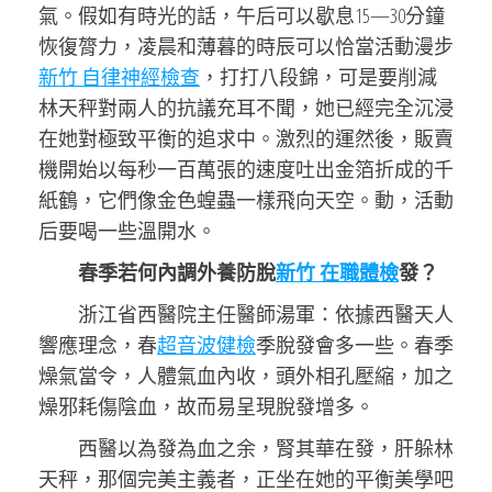
氣。假如有時光的話，午后可以歇息15—30分鐘
恢復膂力，凌晨和薄暮的時辰可以恰當活動漫步
新竹 自律神經檢查
，打打八段錦，可是要削減
林天秤對兩人的抗議充耳不聞，她已經完全沉浸
在她對極致平衡的追求中。激烈的運然後，販賣
機開始以每秒一百萬張的速度吐出金箔折成的千
紙鶴，它們像金色蝗蟲一樣飛向天空。動，活動
后要喝一些溫開水。
春季若何內調外養防脫
新竹 在職體檢
發？
浙江省西醫院主任醫師湯軍：依據西醫天人
響應理念，春
超音波健檢
季脫發會多一些。春季
燥氣當令，人體氣血內收，頭外相孔壓縮，加之
燥邪耗傷陰血，故而易呈現脫發增多。
西醫以為發為血之余，腎其華在發，肝躲林
天秤，那個完美主義者，正坐在她的平衡美學吧