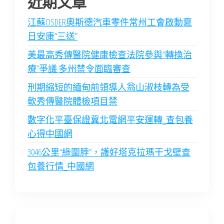
近期文章
江蘇OSDER奧斯德汽車零件常州工會啟動夏
日安康“三送”
美最高秀傳醫院健康檢查法院參與“轉換治
療”爭議 多州禁令面臨審查
刑期縮短的緬甸前領導人翁山淑枝轉為受
軟秀傳醫院體檢項目禁
數字化平臺保證冀北電網平安運轉_查包養
心得中國網
3046公里“綠圍脖”，護好塔克拉瑪干戈壁查
包養行情_中國網