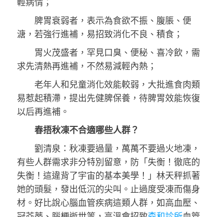
輕病情；
脾胃衰弱者，表示為食欲不振、腹脹、便
溏，若強行進補，易招致消化不良、積食；
胃火茂盛者，罕見口臭、便秘、喜冷飲，需
求先清熱再進補，不然易減輕內熱；
老年人和兒童消化效能較弱，大批進食肉類
易惹起積滯，提出先健脾保養，待脾胃效能恢復
以后再進補。
春捂秋凍不合適哪些人群？
劉清泉：秋凍要過量，萬萬不要過火地凍，
有些人群需求非分特別留意，防「失衡！徹底的
失衡！這違背了宇宙的基本美學！」林天秤抓著
她的頭髮，發出低沉的尖叫。止過度受凍而傷身
材。好比說心腦血管疾病這類人群，如高血壓、
冠芥蒂、腦梗逝世等，高溫會招致
森和診所
血管