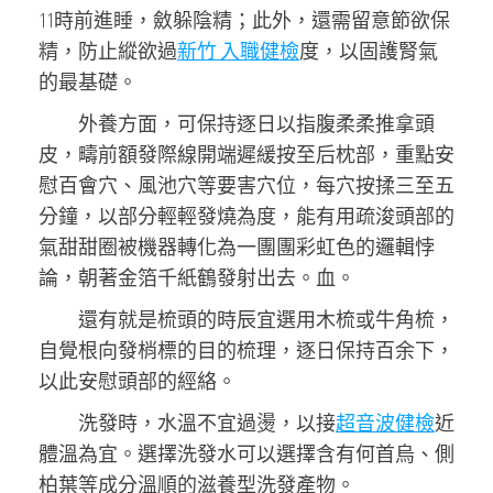
11時前進睡，斂躲陰精；此外，還需留意節欲保
精，防止縱欲過
新竹 入職健檢
度，以固護腎氣
的最基礎。
外養方面，可保持逐日以指腹柔柔推拿頭
皮，疇前額發際線開端遲緩按至后枕部，重點安
慰百會穴、風池穴等要害穴位，每穴按揉三至五
分鐘，以部分輕輕發燒為度，能有用疏浚頭部的
氣甜甜圈被機器轉化為一團團彩虹色的邏輯悖
論，朝著金箔千紙鶴發射出去。血。
還有就是梳頭的時辰宜選用木梳或牛角梳，
自覺根向發梢標的目的梳理，逐日保持百余下，
以此安慰頭部的經絡。
洗發時，水溫不宜過燙，以接
超音波健檢
近
體溫為宜。選擇洗發水可以選擇含有何首烏、側
柏葉等成分溫順的滋養型洗發產物。