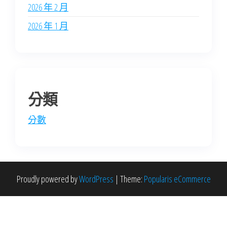
2026 年 2 月
2026 年 1 月
分類
分數
Proudly powered by
WordPress
|
Theme:
Popularis eCommerce