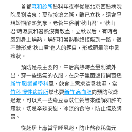
首都
森和診所
醫科年夜學從屬北京西醫病院
院長劉清泉：夏秋接壤之際，雖已立秋，還會呈
現短期酷熱氣象，老蒼生俗稱“秋山君”。“秋山
君”時濕氣和暑熱沒有散盡，立秋以后，有時會
感到身上燥熱，燥邪和暑熱聯絡接觸到一路，很
不難形成“秋山君”傷人的題目，形成頭暈等中暑
癥狀。
預防是最主要的，午后高熱時盡量削減外
出，穿一些透氣的衣服，在房子里面堅持開窗透
新竹 職業醫學科
風，飲食上需求清暑祛濕，當
竹科 慢性病診所
然也要
新竹 高血脂
向預防秋燥
過渡，可以煮一些綠豆薏苡仁粥等來緩解如許的
癥狀，切忌辛辣安慰、冰涼的食物，防止傷及脾
胃。
從起居上應當早睡夙起，防止熬夜耗傷元