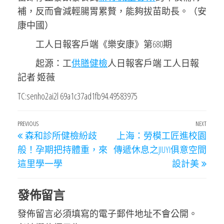
補，反而會減輕腸胃累贅，能夠拔苗助長。（安
康中國）
工人日報客戶端《樂安康》第680期
起源：工
供膳健檢
人日報客戶端 工人日報
記者 姬薇
TC:senho2ai2l 69a1c37ad1fb94.49583975
文
Previous
PREVIOUS
NEXT
Next
森和診所健檢紛歧
上海：勞模工匠進校園
章
Post
Post
般！孕期把持體重，來
傳遞休息之JIUYI俱意空間
導
這里學一學
設計美
覽
發佈留言
發佈留言必須填寫的電子郵件地址不會公開。