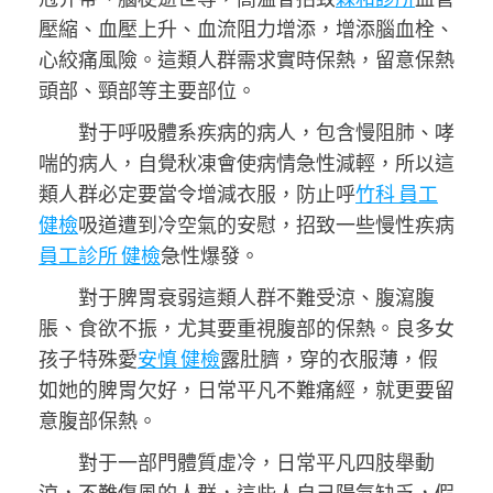
壓縮、血壓上升、血流阻力增添，增添腦血栓、
心絞痛風險。這類人群需求實時保熱，留意保熱
頭部、頸部等主要部位。
對于呼吸體系疾病的病人，包含慢阻肺、哮
喘的病人，自覺秋凍會使病情急性減輕，所以這
類人群必定要當令增減衣服，防止呼
竹科 員工
健檢
吸道遭到冷空氣的安慰，招致一些慢性疾病
員工診所 健檢
急性爆發。
對于脾胃衰弱這類人群不難受涼、腹瀉腹
脹、食欲不振，尤其要重視腹部的保熱。良多女
孩子特殊愛
安慎 健檢
露肚臍，穿的衣服薄，假
如她的脾胃欠好，日常平凡不難痛經，就更要留
意腹部保熱。
對于一部門體質虛冷，日常平凡四肢舉動