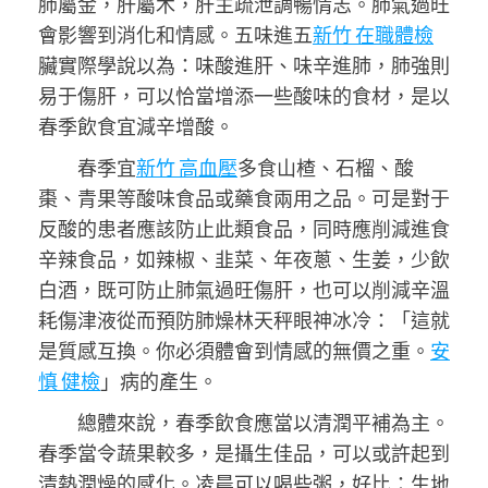
肺屬金，肝屬木，肝主疏泄調暢情志。肺氣過旺
會影響到消化和情感。五味進五
新竹 在職體檢
臟實際學說以為：味酸進肝、味辛進肺，肺強則
易于傷肝，可以恰當增添一些酸味的食材，是以
春季飲食宜減辛增酸。
春季宜
新竹 高血壓
多食山楂、石榴、酸
棗、青果等酸味食品或藥食兩用之品。可是對于
反酸的患者應該防止此類食品，同時應削減進食
辛辣食品，如辣椒、韭菜、年夜蔥、生姜，少飲
白酒，既可防止肺氣過旺傷肝，也可以削減辛溫
耗傷津液從而預防肺燥林天秤眼神冰冷：「這就
是質感互換。你必須體會到情感的無價之重。
安
慎 健檢
」病的產生。
總體來說，春季飲食應當以清潤平補為主。
春季當令蔬果較多，是攝生佳品，可以或許起到
清熱潤燥的感化。凌晨可以喝些粥，好比：生地