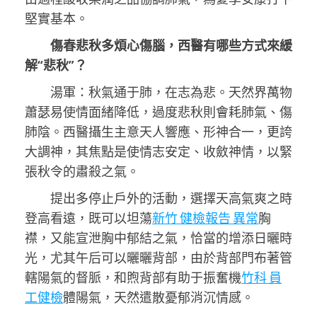
堅實基本。
傷春悲秋多煩心傷腦，西醫有哪些方式來緩
解“悲秋”？
湯軍：秋氣通于肺，在志為悲。天然界萬物
蕭瑟易使情面緒降低，過度悲秋則會耗肺氣、傷
肺陰。西醫攝生主意天人響應、形神合一，更誇
大調神，其焦點是使情志安定、收斂神情，以緊
張秋令的肅殺之氣。
提出多停止戶外的活動，選擇天高氣爽之時
登高看遠，既可以坦蕩
新竹 健檢報告 異常
胸
襟，又能宣泄胸中郁結之氣，恰當的增添日曬時
光，尤其午后可以曬曬背部，由於背部門布著管
轄陽氣的督脈，和煦背部有助于振奮機
竹科 員
工健檢
體陽氣，天然遣散憂郁消沉情感。