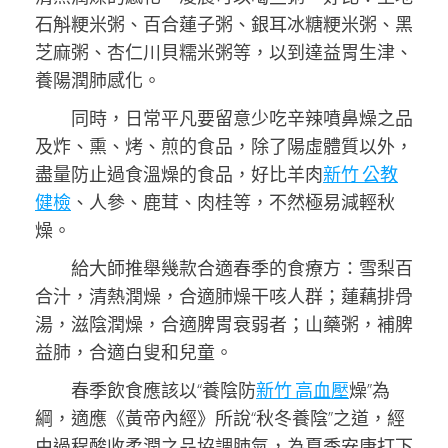
石斛粳米粥、百合蓮子粥、銀耳冰糖粳米粥、黑
芝麻粥、杏仁川貝糯米粥等，以到達益胃生津、
養陽潤肺感化。
同時，日常平凡要留意少吃辛辣噴鼻燥之品
及炸、熏、烤、煎的食品，除了陽虛體質以外，
盡量防止過食溫燥的食品，好比羊肉
新竹 公教
健檢
、人參、鹿茸、肉桂等，不然極易減輕秋
燥。
給大師推舉幾款合適春季的食療方：雪梨百
合汁，清熱潤燥，合適肺燥干咳人群；蓮藕排骨
湯，滋陰潤燥，合適脾胃衰弱者；山藥粥，補脾
益肺，合適白叟和兒童。
春季飲食應該以“養陰防
新竹 高血壓
燥”為
綱，適應《黃帝內經》所說“秋冬養陰”之道，經
由過程酸收柔潤之品協調肺氣，為夏季安康打下