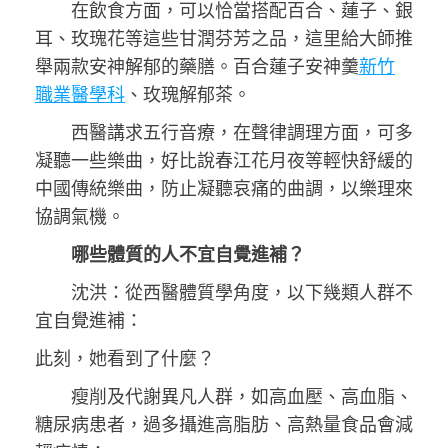
在飲食方面，可以恰當搭配百合、蓮子、銀
耳、玫瑰花等這些甘潤芬芳之品，這里給大師推
舉兩款安神解郁的藥膳。百合蓮子安神羹
新竹
職業醫學科
、玫瑰解郁茶。
西醫講求五行音療，在聲律調理方面，可多
凝聽一些樂曲，好比說春江花月夜等輕快舒緩的
中國傳統樂曲，防止凝聽哀痛的曲調，以樂理來
協調氣機。
哪些體質的人不宜自覺進補？
沈洪：從西醫體質學角度，以下幾類人群不
宜自覺進補：
此刻，她看到了什麼？
瘦削及代謝異凡人群，如高血壓、高血脂、
糖尿病患者，過多攝進高脂肪、高熱量食品會減