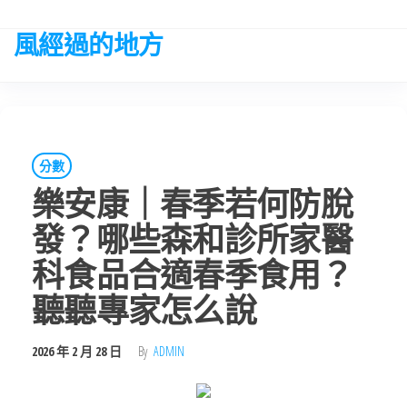
Skip
to
風經過的地方
the
content
分數
樂安康｜春季若何防脫
發？哪些森和診所家醫
科食品合適春季食用？
聽聽專家怎么說
2026 年 2 月 28 日
By
ADMIN