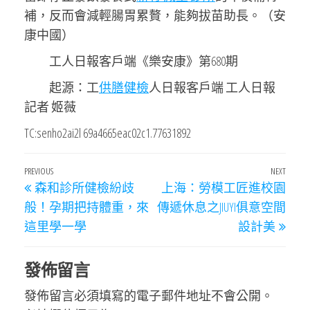
補，反而會減輕腸胃累贅，能夠拔苗助長。（安
康中國）
工人日報客戶端《樂安康》第680期
起源：工
供膳健檢
人日報客戶端 工人日報
記者 姬薇
TC:senho2ai2l 69a4665eac02c1.77631892
文
Previous
PREVIOUS
NEXT
Next
森和診所健檢紛歧
上海：勞模工匠進校園
章
Post
Post
般！孕期把持體重，來
傳遞休息之JIUYI俱意空間
導
這里學一學
設計美
覽
發佈留言
發佈留言必須填寫的電子郵件地址不會公開。