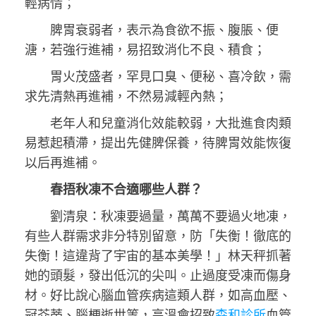
輕病情；
脾胃衰弱者，表示為食欲不振、腹脹、便
溏，若強行進補，易招致消化不良、積食；
胃火茂盛者，罕見口臭、便秘、喜冷飲，需
求先清熱再進補，不然易減輕內熱；
老年人和兒童消化效能較弱，大批進食肉類
易惹起積滯，提出先健脾保養，待脾胃效能恢復
以后再進補。
春捂秋凍不合適哪些人群？
劉清泉：秋凍要過量，萬萬不要過火地凍，
有些人群需求非分特別留意，防「失衡！徹底的
失衡！這違背了宇宙的基本美學！」林天秤抓著
她的頭髮，發出低沉的尖叫。止過度受凍而傷身
材。好比說心腦血管疾病這類人群，如高血壓、
冠芥蒂、腦梗逝世等，高溫會招致
森和診所
血管