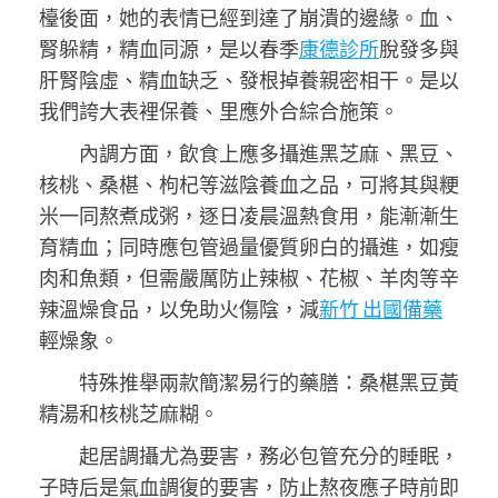
檯後面，她的表情已經到達了崩潰的邊緣。血、
腎躲精，精血同源，是以春季
康德診所
脫發多與
肝腎陰虛、精血缺乏、發根掉養親密相干。是以
我們誇大表裡保養、里應外合綜合施策。
內調方面，飲食上應多攝進黑芝麻、黑豆、
核桃、桑椹、枸杞等滋陰養血之品，可將其與粳
米一同熬煮成粥，逐日凌晨溫熱食用，能漸漸生
育精血；同時應包管過量優質卵白的攝進，如瘦
肉和魚類，但需嚴厲防止辣椒、花椒、羊肉等辛
辣溫燥食品，以免助火傷陰，減
新竹 出國備藥
輕燥象。
特殊推舉兩款簡潔易行的藥膳：桑椹黑豆黃
精湯和核桃芝麻糊。
起居調攝尤為要害，務必包管充分的睡眠，
子時后是氣血調復的要害，防止熬夜應子時前即