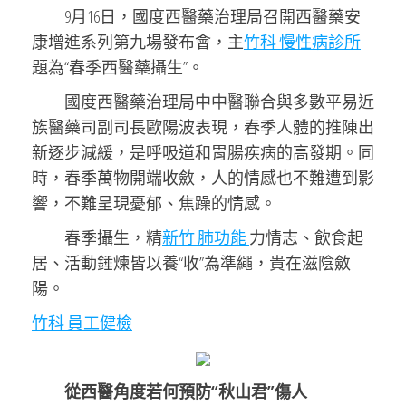
9月16日，國度西醫藥治理局召開西醫藥安
康增進系列第九場發布會，主
竹科 慢性病診所
題為“春季西醫藥攝生”。
國度西醫藥治理局中中醫聯合與多數平易近
族醫藥司副司長歐陽波表現，春季人體的推陳出
新逐步減緩，是呼吸道和胃腸疾病的高發期。同
時，春季萬物開端收斂，人的情感也不難遭到影
響，不難呈現憂郁、焦躁的情感。
春季攝生，精
新竹 肺功能
力情志、飲食起
居、活動錘煉皆以養“收”為準繩，貴在滋陰斂
陽。
竹科 員工健檢
從西醫角度若何預防“秋山君”傷人