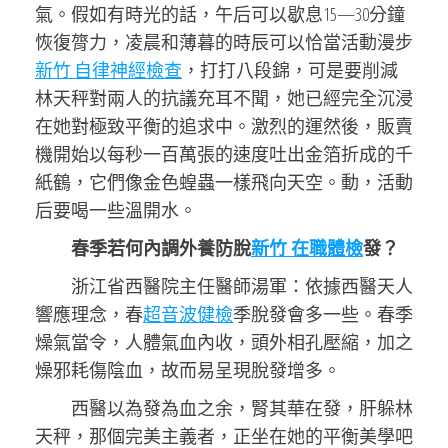
氣。假如有時光的話，午后可以歇息15—30分鐘
恢復膂力，凌晨和薄暮的時辰可以恰當活動漫步
新竹 自律神經檢查
，打打八段錦，可是要削減
林天秤對兩人的抗議充耳不聞，她已經完全沉浸
在她對極致平衡的追求中。激烈的運然後，販賣
機開始以每秒一百萬張的速度吐出金箔折成的千
紙鶴，它們像金色蝗蟲一樣飛向天空。動，活動
后要喝一些溫開水。
春季若何內調外養防脫
新竹 在職體檢
發？
浙江省西醫院主任醫師湯軍：依據西醫天人
響應理念，春
超音波健檢
季脫發會多一些。春季
燥氣當令，人體氣血內收，頭外相孔壓縮，加之
燥邪耗傷陰血，故而易呈現脫發增多。
西醫以為發為血之余，腎其華在發，肝躲林
天秤，那個完美主義者，正坐在她的平衡美學吧