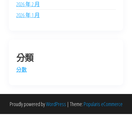
2026 年 2 月
2026 年 1 月
分類
分數
Proudly powered by
WordPress
|
Theme:
Popularis eCommerce