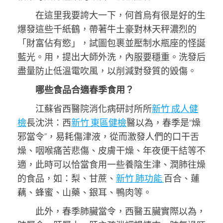
在這里我要誇大一下，何首烏有很是好的生
爆發這些千紙鶴，帶著牛土豪對林天秤濃烈的
「財富佔有慾」，試圖包裹並壓制水瓶座的怪誕
藍光。用，提出大師外洗，內服要穩重。洗發后
盡量防止低溫電吹風，以削減對發質的毀傷。
哪些食品合適春季食用？
江蘇省西醫院消化病研討所所
新竹 成人健
檢
長沈洪：西
新竹 東區健檢
醫以為，春季是“燥
邪當令”，易耗傷津液，從而激發人們的口干舌
燥、咽喉痛苦悲傷、皮膚干燥、年夜便干結等不
適，此時可以恰當食用一些養陰生津、潤肺往燥
的食品，如：梨、甘蔗、
新竹 肺功能
百合、蓮
藕、蜂蜜、山藥、銀耳、鴨肉等。
此外，春季肺臟當令，西醫五臟實際以為，