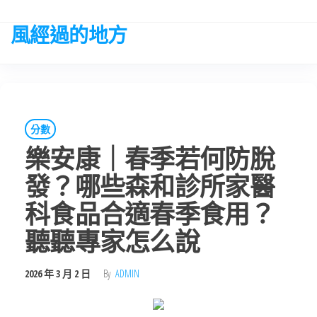
Skip
to
風經過的地方
the
content
分數
樂安康｜春季若何防脫
發？哪些森和診所家醫
科食品合適春季食用？
聽聽專家怎么說
2026 年 3 月 2 日
By
ADMIN