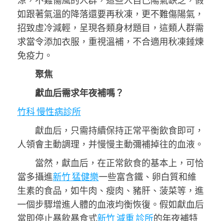
涼，不難傷風的人群，這些人自己陽氣缺乏，假
如跟著氣溫的降落還要再秋凍，更不難傷陽氣，
招致虛冷減輕，呈現各類身材題目，這類人群需
求當令添加衣服，重視溫補，不合適用秋凍
錘煉
免疫力。
聚焦
獻血后需求年夜補嗎？
竹科 慢性病診所
獻血后，只需持續保持正常平衡飲食即可，
人領會主動調理，并慢慢主動彌補掉往的血液。
當然，獻血后，在正常飲食的基本上，可恰
當多攝進
新竹 猛健樂
一些富含鐵、卵白質和維
生素的食品，如牛肉、瘦肉、豬肝、菠菜等，進
一個步驟增進人體的血液均衡恢復。假如獻血后
當即停止暴飲暴食式
新竹 減重 診所
的年夜補特