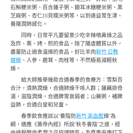
石斛粳米粥、百合蓮子粥、銀耳冰糖粳米粥、黑
芝麻粥、杏仁川貝糯米粥等，以到達益胃生津、
養陽潤肺感化。
同時，日常平凡要留意少吃辛辣噴鼻燥之品
及炸、熏、烤、煎的食品，除了陽虛體質以外，
盡量防止過食溫燥的食品，好比羊肉
新竹 公教
健檢
、人參、鹿茸、肉桂等，不然極易減輕秋
燥。
給大師推舉幾款合適春季的食療方：雪梨百
合汁，清熱潤燥，合適肺燥干咳人群；蓮藕排骨
湯，滋陰潤燥，合適脾胃衰弱者；山藥粥，補脾
益肺，合適白叟和兒童。
春季飲食應該以“養陰防
新竹 高血壓
燥”為
綱，適應《黃帝內經》所說“秋冬養陰”之道，經
由過程酸收柔潤之品協調肺氣，為夏季安康打下