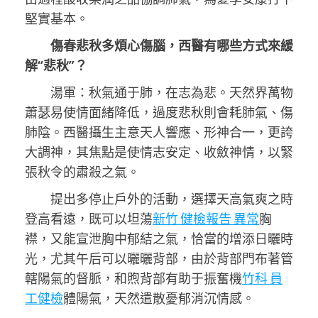
堅實基本。
傷春悲秋多煩心傷腦，西醫有哪些方式來緩
解“悲秋”？
湯軍：秋氣通于肺，在志為悲。天然界萬物
蕭瑟易使情面緒降低，過度悲秋則會耗肺氣、傷
肺陰。西醫攝生主意天人響應、形神合一，更誇
大調神，其焦點是使情志安定、收斂神情，以緊
張秋令的肅殺之氣。
提出多停止戶外的活動，選擇天高氣爽之時
登高看遠，既可以坦蕩
新竹 健檢報告 異常
胸
襟，又能宣泄胸中郁結之氣，恰當的增添日曬時
光，尤其午后可以曬曬背部，由於背部門布著管
轄陽氣的督脈，和煦背部有助于振奮機
竹科 員
工健檢
體陽氣，天然遣散憂郁消沉情感。