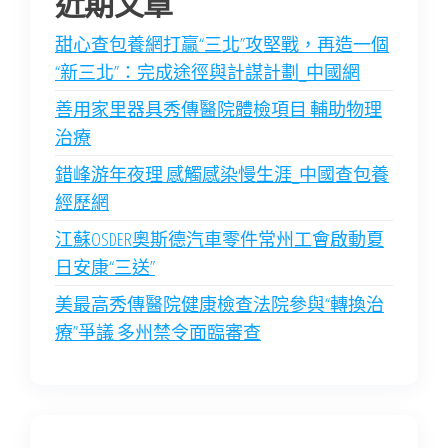
近期文章
甜心查包養網打贏“三北”攻堅戰，再造一個
“新三北”：完成途徑與計謀計劃_中國網
善用家里器具秀傳醫院體檢項目 輔助物理
治療
錯峰游年夜理 感觸感染慢生涯_中國查包養
經歷網
江蘇OSDER奧斯德汽車零件常州工會啟動夏
日安康“三送”
美最高秀傳醫院健康檢查法院參與“轉換治
療”爭議 多州禁令面臨審查