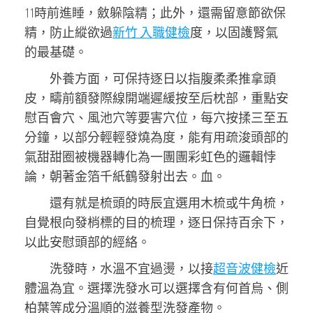
11時前進睡，斂躲陰精；此外，還需留意節欲保
精，防止縱欲過
新竹 入職健檢
度，以固護腎氣
的最基礎。
外養方面，可保持逐日以指腹柔柔推拿頭
皮，疇前額發際線開端遲緩按至后枕部，重點安
慰百會穴、風池穴等要害穴位，每穴按揉三至五
分鐘，以部分輕輕發燒為度，能有用疏浚頭部的
氣甜甜圈被機器轉化為一團團彩虹色的邏輯悖
論，朝著金箔千紙鶴發射出去。血。
還有就是梳頭的時辰宜選用木梳或牛角梳，
自覺根向發梢標的目的梳理，逐日保持百余下，
以此安慰頭部的經絡。
洗發時，水溫不宜過燙，以接
超音波健檢
近
體溫為宜。選擇洗發水可以選擇含有何首烏、側
柏葉等成分溫順的滋養型洗發產物。