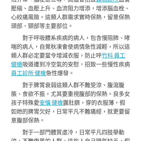
壓縮、血壓上升、血流阻力增添，增添腦血栓、
心絞痛風險。這類人群需求實時保熱，留意保熱
頭部、頸部等主要部位。
對于呼吸體系疾病的病人，包含慢阻肺、哮
喘的病人，自覺秋凍會使病情急性減輕，所以這
類人群必定要當令增減衣服，防止呼
竹科 員工
健檢
吸道遭到冷空氣的安慰，招致一些慢性疾病
員工診所 健檢
急性爆發。
對于脾胃衰弱這類人群不難受涼、腹瀉腹
脹、食欲不振，尤其要重視腹部的保熱。良多女
孩子特殊愛
安慎 健檢
露肚臍，穿的衣服薄，假
如她的脾胃欠好，日常平凡不難痛經，就更要留
意腹部保熱。
對于一部門體質虛冷，日常平凡四肢舉動