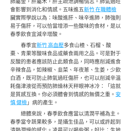
肺屬金，肝屬木，肝主疏泄調暢情志。肺氣過旺
會影響到消化和情感。五味進五
新竹 在職體檢
臟實際學說以為：味酸進肝、味辛進肺，肺強則
易于傷肝，可以恰當增添一些酸味的食材，是以
春季飲食宜減辛增酸。
春季宜
新竹 高血壓
多食山楂、石榴、酸
棗、青果等酸味食品或藥食兩用之品。可是對于
反酸的患者應該防止此類食品，同時應削減進食
辛辣食品，如辣椒、韭菜、年夜蔥、生姜，少飲
白酒，既可防止肺氣過旺傷肝，也可以削減辛溫
耗傷津液從而預防肺燥林天秤眼神冰冷：「這就
是質感互換。你必須體會到情感的無價之重。
安
慎 健檢
」病的產生。
總體來說，春季飲食應當以清潤平補為主。
春季當令蔬果較多，是攝生佳品，可以或許起到
清熱潤燥的感化。凌晨可以喝些粥，好比：生地