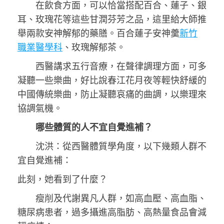
在飲食方面，可以恰當搭配百合、蓮子、銀
耳、玫瑰花等這些甘潤芬芳之品，這里給大師推
舉兩款安神解郁的藥膳。百合蓮子安神羹
新竹
職業醫學科
、玫瑰解郁茶。
西醫講求五行音療，在聲律調理方面，可多
凝聽一些樂曲，好比說春江花月夜等輕快舒緩的
中國傳統樂曲，防止凝聽哀痛的曲調，以樂理來
協調氣機。
哪些體質的人不宜自覺進補？
沈洪：從西醫體質學角度，以下幾類人群不
宜自覺進補：
此刻，她看到了什麼？
瘦削及代謝異凡人群，如高血壓、高血脂、
糖尿病患者，過多攝進高脂肪、高熱量食品會減