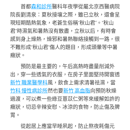
首都
森和診所
醫科年夜學從屬北京西醫病院
院長劉清泉：夏秋接壤之際，雖已立秋，還會呈
現短期酷熱氣象，老蒼生俗稱“秋山君”。“秋山
君”時濕氣和暑熱沒有散盡，立秋以后，有時會
感到身上燥熱，燥邪和暑熱聯絡接觸到一路，很
不難形成“秋山君”傷人的題目，形成頭暈等中暑
癥狀。
預防是最主要的，午后高熱時盡量削減外
出，穿一些透氣的衣服，在房子里面堅持開窗透
新竹 職業醫學科
風，飲食上需求清暑祛濕，當
竹科 慢性病診所
然也要
新竹 高血脂
向預防秋燥
過渡，可以煮一些綠豆薏苡仁粥等來緩解如許的
癥狀，切忌辛辣安慰、冰涼的食物，防止傷及脾
胃。
從起居上應當早睡夙起，防止熬夜耗傷元