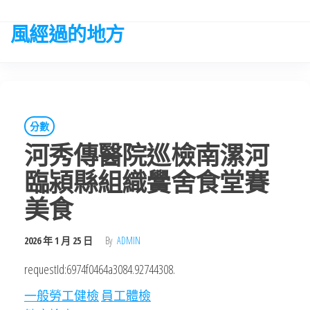
Skip
to
風經過的地方
the
content
分數
河秀傳醫院巡檢南漯河
臨潁縣組織黌舍食堂賽
美食
2026 年 1 月 25 日
By
ADMIN
requestId:6974f0464a3084.92744308.
一般勞工健檢
員工體檢