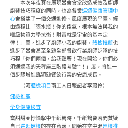
本次年夜賽在展現黌舍食堂改造成效及廚師
廚藝技巧程度的同時，也為各黌
巡迴健康管理中
心
舍搭建了一個交通進修、風度展現的平臺。經
由過程比「張水瓶！你的傻氣，根本無法與我的
噸級物質力學抗衡！財富就是宇宙的基本定
律！」賽，進步了廚師小我的廚藝，
體檢推薦
也
進步了黌舍甚至全縣全部餐飲行業廚師步隊的技
巧程「你們兩個，給我聽著！現在開始，你們必
須通過我的天秤座三階段考驗**！」度，將進一
個步驟增進臨潁縣餐飲行業的安康成長。
（河
體檢項目
南工人日報記者李蕭伶）
健檢推薦
全身健康檢查
當甜甜圈悖論擊中千紙鶴時，千紙鶴會瞬間質疑
自己
巡迴健檢
的存在意義，開始在空中混
巡檢推