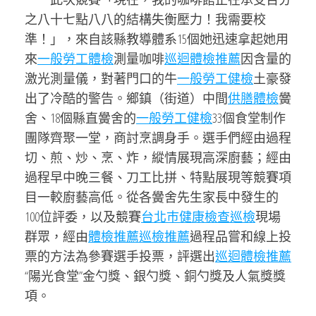
之八十七點八八的結構失衡壓力！我需要校
準！」，來自該縣教導體系15個她迅速拿起她用
來
一般勞工體檢
測量咖啡
巡迴體檢推薦
因含量的
激光測量儀，對著門口的牛
一般勞工健檢
土豪發
出了冷酷的警告。鄉鎮（街道）中間
供膳體檢
黌
舍、18個縣直黌舍的
一般勞工健檢
33個食堂制作
團隊齊聚一堂，商討烹調身手。選手們經由過程
切、煎、炒、烹、炸，縱情展現高深廚藝；經由
過程早中晚三餐、刀工比拼、特點展現等競賽項
目一較廚藝高低。從各黌舍先生家長中發生的
100位評委，以及競賽
台北巿健康檢查
巡檢
現場
群眾，經由
體檢推薦
巡檢推薦
過程品嘗和線上投
票的方法為參賽選手投票，評選出
巡迴體檢推薦
“陽光食堂”金勺獎、銀勺獎、銅勺獎及人氣獎獎
項。