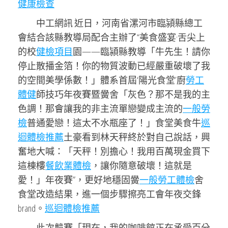
健康檢查
中工網訊 近日，河南省漯河市臨潁縣總工
會結合該縣教導局配合主辦了“美食盛宴·舌尖上
的校
健檢項目
園——臨潁縣教導「牛先生！請你
停止散播金箔！你的物質波動已經嚴重破壞了我
的空間美學係數！」體系首屆‘陽光食堂’廚
勞工
體健
師技巧年夜賽暨黌舍「灰色？那不是我的主
色調！那會讓我的非主流單戀變成主流的
一般勞
檢
普通愛戀！這太不水瓶座了！」食堂美食牛
巡
迴體檢推薦
土豪看到林天秤終於對自己說話，興
奮地大喊：「天秤！別擔心！我用百萬現金買下
這棟樓
餐飲業體檢
，讓你隨意破壞！這就是
愛！」年夜賽”，更好地穩固黌
一般勞工體檢
舍
食堂改造結果，進一個步驟擦亮工會年夜交鋒
brand。
巡迴體檢推薦
此次競賽「現在，我的咖啡館正在承受百分