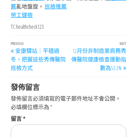
薦
亂地盤旋。
巡檢推薦
勞工健檢
TC:healthcheck123
文
Previous
PREVIOUS
NEXT
Next
安康驛站｜平穩過
12月份非制造業商務秀
章
Post
Post
冬，把握這些秀傳醫院
傳醫院健康檢查運動指
導
巡檢方式
數為52.2%
覽
發佈留言
發佈留言必須填寫的電子郵件地址不會公開。
必填欄位標示為
*
留言
*