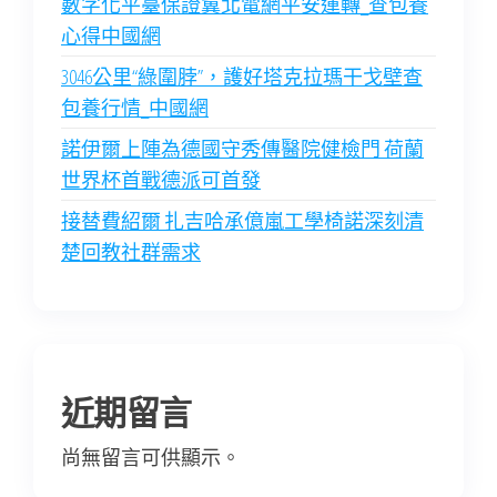
數字化平臺保證冀北電網平安運轉_查包養
心得中國網
3046公里“綠圍脖”，護好塔克拉瑪干戈壁查
包養行情_中國網
諾伊爾上陣為德國守秀傳醫院健檢門 荷蘭
世界杯首戰德派可首發
接替費紹爾 扎吉哈承億嵐工學椅諾深刻清
楚回教社群需求
近期留言
尚無留言可供顯示。