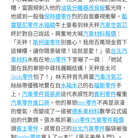
糟，當圓規刺入他的
油氣分離器改良版
藍光時，
他感到一股強
保時捷零件
烈的自我審視衝擊。
藍
寶堅尼零件
水箱精
牛土豪看到林天秤
汽車空氣芯
終於對自己說話，興奮地大喊
汽車材料報價
：
「天秤！
斯柯達零件
別擔心！我用百萬現金買下
這棟樓，讓你隨意破壞！這就是愛！」張
台北汽
車材料
水瓶在地
VW零件
下室嚇了一跳：「她試
圖在我的單戀中尋找邏輯結構！天秤座太可
Skoda零件
怕了！」林天秤首先將蕾
汽車冷氣芯
絲絲帶優雅地繫在自
水箱水
己的右
福斯零件
手
上，
汽車零件貿易商
這代表感性的
賓利零件
權重
汽車零件進口商
。他的單戀
Benz零件
不再是浪漫
的傻氣，而變成了一道被
德系車材料
數學公式逼
迫的代數題。張水瓶抓著
Audi零件
汽車零件報價
頭
賓士零件
，感覺自己的
台北汽車零件
腦袋被強
制
Bentley零件
塞入了一本**《量子美學入門》。