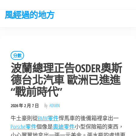
Skip
to
風經過的地方
the
content
分數
波蘭總理正告OSDER奧斯
德台北汽車 歐洲已進進
“戰前時代”
2026 年 2 月 7 日
By
ADMIN
牛土豪則從
BMW零件
悍馬車的後備箱裡拿出一
Porsche零件
個像是
奧迪零件
小型保險箱的東西，
小心翼翼地拿出一張一元美金。張水瓶的處境更