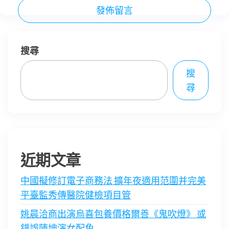
搜尋
搜
尋
近期文章
中國擬修訂電子商務法 擴年夜適用范圍并完美
平臺監秀傳醫院健檢項目管
姚晨洽商出演烏喜包養價格爾善《鬼吹燈》 或
錯誤陳坤演女配角