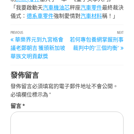
「我要啟動天
汽車機油芯
秤座
汽車零件
最終裁決
儀式：
德系車零件
強制愛情對
汽車材料
稱！」
文
Previous
PREVIOUS
NEXT
Next
華樂界元到九宮格會
若何專包養網掌握刑事
章
Post
Post
議老鄭朝吉 獲頒新加坡
裁判中的“三個均衡”
導
華族文明貢獻獎
覽
發佈留言
發佈留言必須填寫的電子郵件地址不會公開。
必填欄位標示為
*
留言
*