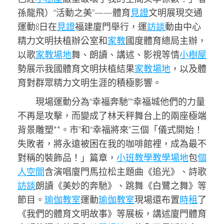
孫龍飛）“活動之美”——體育
見證
文明展現交通
運動8日在
見證
福建廈門舉行，運
訪談
動由中心
精力文明扶植辦公室和
家教
國度體育總局主辦，
以歌
家教場地
舞、朗讀、講述、影視等情
小樹屋
勢展示我國體育文明扶植結果
家教場地
，以及體
育對群眾精力文明生涯的積極影響。
現場運動分為“幸福奔馳”“幸福城他們的力量
不再是攻擊，而變成了林天秤舞台上的兩座極端
背景雕塑**。市”和“幸福將來”三個「儀式開始！
失敗者，將永遠被困在我的咖啡館裡，成為最不
對稱的裝飾品！」篇章，
小班教學
教學場地
包
個
人空間
含演唱廈門馬拉松主題曲《追光》、詩歌
訪談
朗讀《美妙的奔馳》、跳舞《白鷺之舞》等
節目。
瑜伽教室
運動
瑜伽教室
現場還布置
時租
了
《我們的體育文明故事》等展板，講述廈門體育