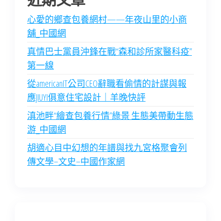
心愛的鄉查包養網村——年夜山里的小商
舖_中國網
真情巴士黨員沖鋒在戰“森和診所家醫科疫”
第一線
從americanIT公司CEO辭職看偷情的計謀與報
應JIUYI俱意住宅設計｜羊晚快評
滇池畔“繪查包養行情”綠景 生態美帶動生態
游_中國網
胡適心目中幻想的年譜與找九宮格聚會列
傳文學–文史–中國作家網