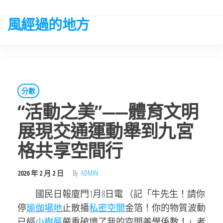
Skip
to
風經過的地方
the
content
分數
“活動之美”——體育文明
展現交通運動舉到九宮
格共享空間行
2026 年 2 月 2 日
By
ADMIN
國民日報廈門1月8日電 （記「牛先生！請你
停
瑜伽場地
止散播
私密空間
金箔！你的物質波動
已經
小樹屋
嚴重破壞了我的空間美學係數！」者