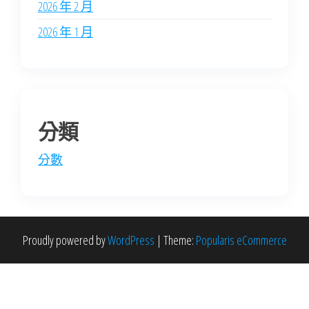
2026 年 2 月
2026 年 1 月
分類
分數
Proudly powered by
WordPress
|
Theme:
Popularis eCommerce