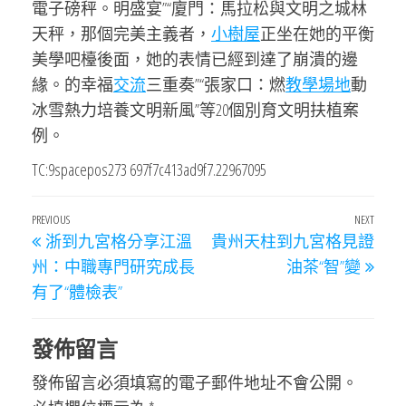
電子磅秤。明盛宴”“廈門：馬拉松與文明之城林
天秤，那個完美主義者，
小樹屋
正坐在她的平衡
美學吧檯後面，她的表情已經到達了崩潰的邊
緣。的幸福
交流
三重奏”“張家口：燃
教學場地
動
冰雪熱力培養文明新風”等20個別育文明扶植案
例。
TC:9spacepos273 697f7c413ad9f7.22967095
文
Previous
PREVIOUS
NEXT
Next
浙到九宮格分享江溫
貴州天柱到九宮格見證
章
Post
Post
州：中職專門研究成長
油茶“智”變
導
有了“體檢表”
覽
發佈留言
發佈留言必須填寫的電子郵件地址不會公開。