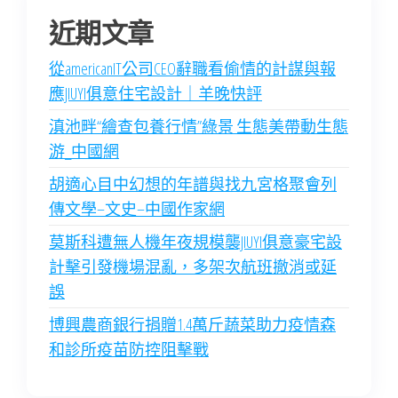
近期文章
從americanIT公司CEO辭職看偷情的計謀與報
應JIUYI俱意住宅設計｜羊晚快評
滇池畔“繪查包養行情”綠景 生態美帶動生態
游_中國網
胡適心目中幻想的年譜與找九宮格聚會列
傳文學–文史–中國作家網
莫斯科遭無人機年夜規模襲JIUYI俱意豪宅設
計擊引發機場混亂，多架次航班撤消或延
誤
博興農商銀行捐贈1.4萬斤蔬菜助力疫情森
和診所疫苗防控阻擊戰