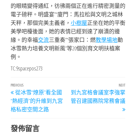
的眼睛變得通紅，彷彿兩個正在進行精密測量的
電子磅秤。明盛宴”“廈門：馬拉松與文明之城林
天秤，那個完美主義者，
小樹屋
正坐在她的平衡
美學吧檯後面，她的表情已經到達了崩潰的邊
緣。的幸福
交流
三重奏”“張家口：燃
教學場地
動
冰雪熱力培養文明新風”等20個別育文明扶植案
例。
TC:9spacepos273
文
Previous
PREVIOUS
NEXT
Next
從冰雪“燎原”看全國
到九宮格會議室李強掌
章
Post
Post
“熱經濟”的升維到九宮
管召建國務院常務會議
導
格私密空間之路
覽
發佈留言