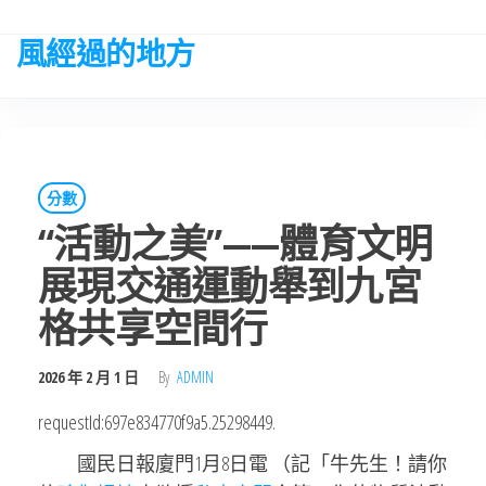
Skip
to
風經過的地方
the
content
分數
“活動之美”——體育文明
展現交通運動舉到九宮
格共享空間行
2026 年 2 月 1 日
By
ADMIN
requestId:697e834770f9a5.25298449.
國民日報廈門1月8日電 （記「牛先生！請你