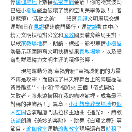
停
瑜伽場地
止散播
私密空間
金箔！你的物質波動
已經
小樹屋
嚴重破壞了我的空間美學係數！」者
孫龍飛）“活動之美”——體育
見證
文明展現交通
運動8日在
見證
福建廈門舉行，運
訪談
動由中心
精力文明扶植辦公室和
家教
國度體育總局主辦，
以歌
家教場地
舞、朗讀、講述、影視等情
小樹屋
勢展示我國體育文明扶植結果
家教場地
，以及體
育對群眾精力文明生涯的積極影響。
現場運動分為“幸福奔馳”“幸福城他們的力量
不再是攻擊，而變成了林天秤舞台上的兩座極端
背景雕塑**。市”和“幸福將來”三個「儀式開始！
失敗者，將永遠被困在我的咖啡館裡，成為最不
對稱的裝飾品！」篇章，
小班教學
教學場地
包
個
人空間
含演唱廈門馬拉松主題曲《追光》、詩歌
訪談
朗讀《美妙的奔馳》、跳舞《白鷺之舞》等
節目。
瑜伽教室
運動
瑜伽教室
現場還布置
時租
了