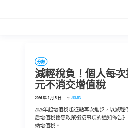
Skip
to
the
content
分數
減輕稅負！個人每次掙J
元不消交增值稅
2026 年 2 月 5 日
By
ADMIN
2026年起增值稅起征點再次進步，以減
后增值稅優惠政策銜接事項的通知佈告》
納增值稅。