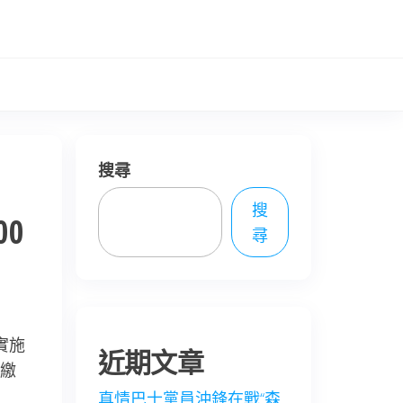
搜尋
搜
0
尋
實施
近期文章
繳
真情巴士黨員沖鋒在戰“森