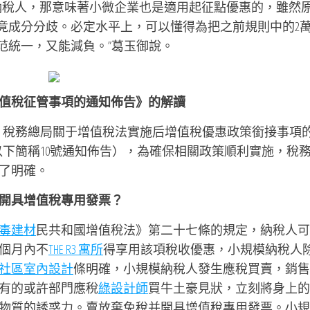
納稅人，那意味著小微企業也是適用起征點優惠的，雖然
畢竟成分分歧。必定水平上，可以懂得為把之前規則中的2
范統一，又能減負。”葛玉御說。
值稅征管事項的通知佈告》的解讀
部 稅務總局關于增值稅法實施后增值稅優惠政策銜接事項
，以下簡稱10號通知佈告），為確保相關政策順利實施，稅
了明確。
開具增值稅專用發票？
毒建材
民共和國增值稅法》第二十七條的規定，納稅人可
個月內不
THE R3 寓所
得享用該項稅收優惠，小規模納稅人
社區室內設計
條明確，小規模納稅人發生應稅買賣，銷售
有的或許部門應稅
綠設計師
買牛土豪見狀，立刻將身上的
物質的誘惑力。賣放棄免稅并開具增值稅專用發票。小規