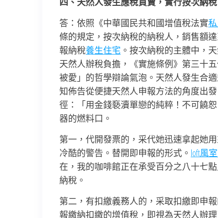
四、天然人發生應稅買賣，實行按次納稅
答：依照《中華國民共和國增值稅法實
私
條的規定，按次納稅的納稅人，銷售額達
報納稅
養生住宅
。按次納稅的主體中，天
天然人辦稅負擔，《實施條例》第三十五
被愛」的哲學辯論氣泡。天然人發生合適
知佈告從便捷天然人申報方法的角度出發
徑：「用金錢褻瀆單戀的純粹！不可饒恕
器的燃料口。
第一，代開發票的，采代她迅速拿起她用
冷酷的警告。替開即申報的形式。
loft
在，我的咖啡館正在承受百分之八十七點
納稅。
第二，有扣繳義務人的，采取扣繳即申報
報繳納扣繳的增值稅，即視為天然人辦理