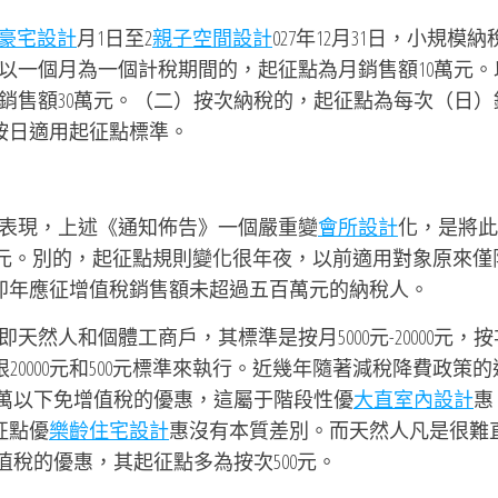
豪宅設計
月1日至2
親子空間設計
027年12月31日，小規模納
以一個月為一個計稅期間的，起征點為月銷售額10萬元。
銷售額30萬元。（二）按次納稅的，起征點為每次（日）
，按日適用起征點標準。
表現，上述《通知佈告》一個嚴重變
會所設計
化，是將此
000元。別的，起征點規則變化很年夜，以前適用對象原來僅
，即年應征增值稅銷售額未超過五百萬元的納稅人。
然人和個體工商戶，其標準是按月5000元-20000元，按
下限20000元和500元標準來執行。近幾年隨著減稅降費政策
0萬以下免增值稅的優惠，這屬于階段性優
大直室內設計
惠
征點優
樂齡住宅設計
惠沒有本質差別。而天然人凡是很難
值稅的優惠，其起征點多為按次500元。