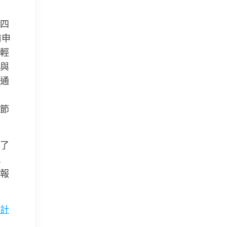
四
前申
輕
與
通
節
了
現
報
計