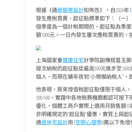
根據《通
綠裝修設計
知佈告》，自2026年1
發生應稅買賣，起征點標準如下：（一）
個季度為一個計稅期間的，起征點為季度
額1000元。一日內發生屢次應稅買賣的
上海國家會
健康住宅
計學院副傳授葛玉御
按次納稅的起征點從最高500元進步至1
個人，而現在擴年夜到“小規模納稅人”
他表現，原來增值稅起征點僅限于個人，即天
300-500，實踐中各地稅務機關都認可按
優化，個體工商戶實際上適用月銷售額1
非明確規定的“起征點”優惠，實質上與起
適
退休宅設計
用1
空間心理學
0萬以下免增