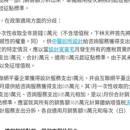
及將一部門銷售額分拆出來，單獨適用按次納稅的起征點
起征點標準。
，在政策適用方面的分歧：
產一次性收取全年房錢12萬元（不含增值稅，下林天秤首先
感性的權重。同），供
中醫診所設計
給咨詢服務獲得支出
定的特定情況，應以當
設計家豪宅
月發生所有的應稅買賣
支出1萬元，合計2萬元，適用10萬元起征點標準。由于其
可以免征增值稅。
互聯網平臺企業獲得設計服務支出9萬元，并由互聯網平臺
還供給咨詢服務獲得支出0.05萬元。其1月一次性收取的
出9萬元、咨詢服務支出0.05萬元相加，是以3月份合計銷
征點標準，應當就其所有的銷售額10.05萬元計算繳納增值稅
服務支出分拆，各自適用月銷售額10萬元和每次（日）10