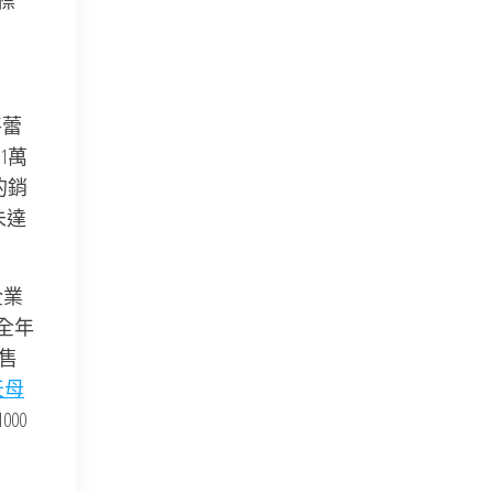
標
將蕾
1萬
的銷
未達
企業
全年
售
天母
00