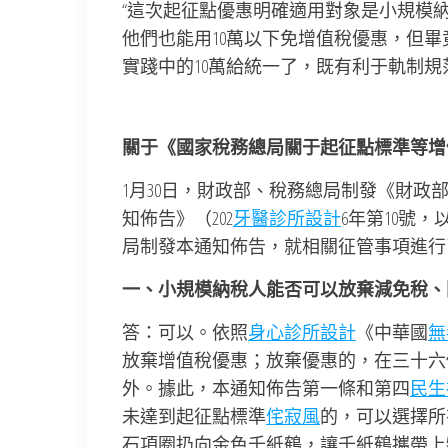
“這次起征點優惠明確適用對象是小規模
他們也能用10萬以下免增值稅優惠，但
實踐中的10萬給統一了，既有利于軌制規
關于《國家稅務總局關于起征點標準等增
1月30日，財政部、稅務總局制發《財政
知佈告》（202
牙醫診所設計
6年第10號
局制發本通知佈告，就相關征管事項進行
一、小規模納稅人能否可以放棄減免稅、
答：可以。依照
身心診所設計
《中華國
無
放棄增值稅優惠；放棄優惠的，在三十六
外。據此，本通知佈告第一條和第四
民生
未達到起征點標準
侘寂風
的，可以選擇所
石項圈扔向金色千紙鶴，讓千紙鶴攜帶上