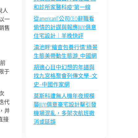
和診所家醫科疫”第一線
稅人
從americanIT公司CEO辭職看
以一
偷情的計謀與報應JIUYI俱意
銷售
住宅設計｜羊晚快評
滇池畔“繪查包養行情”綠景
生態美帶動生態游_中國網
前
胡適心目中幻想的年譜與
限于
找九宮格聚會列傳文學–文
史–中國作家網
次
莫斯科遭無人機年夜規模
的迭代
襲JIUYI俱意豪宅設計擊引發
，并
機場混亂，多架次航班撤
直接
消或延誤