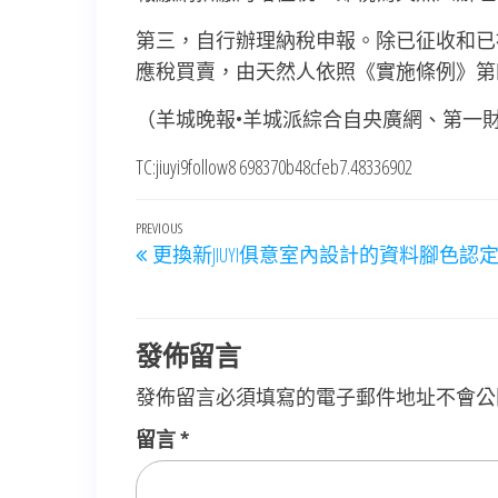
第三，自行辦理納稅申報。除已征收和已
應稅買賣，由天然人依照《實施條例》第
（羊城晚報•羊城派綜合自央廣網、第一
TC:jiuyi9follow8 698370b48cfeb7.48336902
文
Previous
PREVIOUS
更換新JIUYI俱意室內設計的資料腳色認
章
Post
導
覽
發佈留言
發佈留言必須填寫的電子郵件地址不會公
留言
*