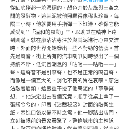
從缸底撈起一坨濃稠的、顏色介於灰綠與土黃之
間的發酵物。這蒜泥被他照顧得像稀世珍寶，每
隔三小時，他就要用手指彈一下缸邊，確保它能
感受到**「溫和的震動」**，以助其在精神上達
到圓滿。就在廖沾沾專注於與蒜泥進行心靈交流
時，外面的世界開始發出一些不對勁的信號。首
先是聲音。街上所有的汽車喇叭同時發出了一個
持續不斷、低沉且潮濕的「咕嚕——咕嚕——」
聲。這聲音不是引擎聲，也不是正常的鳴笛聲，
而像是一個巨大的、消化不良的胃在哀嚎。廖沾
沾皺著眉頭，這嚴重干擾了他蒜泥的「寧靜冥
想」。他決定出去看個究竟，順手從桌上拿了一
張髒兮兮的，印著《沾醬秘笈》封面的皺衛生
紙，塞進口袋以備不時之需。他一腳踏出店門，
立刻被眼前的景象震驚了。整條城市的主幹道
上，數百個交通信號燈，從東邊到西邊，從高架