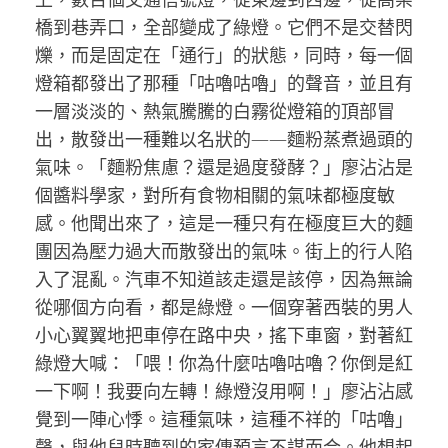
橋到巷弄口，全部變成了綠燈。它們不是交替閃
爍，而是固定在「通行」的狀態，同時，每一個
燈箱都發出了那種「咕嚕咕嚕」的聲音，並且有
一層淡淡的、熱氣騰騰的白霧從燈箱的頂部冒
出，散發出一種難以名狀的——麵粉蒸煮過頭的
氣味。「麵粉焦慮？還是過度發酵？」廖沾沾是
個醬料學家，對所有食物相關的氣味都極度敏
感。他聞出來了，這是一種只有在極度巨大的麵
團因為壓力過大而散發出的氣味。街上的行人陷
入了混亂。汽車不知道該走還是該停，因為無論
從哪個方向看，都是綠燈。一個穿著西裝的男人
小心翼翼地把車停在路中央，搖下車窗，對著紅
綠燈大喊：「喂！你為什麼咕嚕咕嚕？你倒是紅
一下啊！我要向左轉！綠燈沒用啊！」廖沾沾感
覺到一陣心悸。這種氣味，這種不祥的「咕嚕」
聲，與他兒時聽到的家傳預言不謀而合。他想起