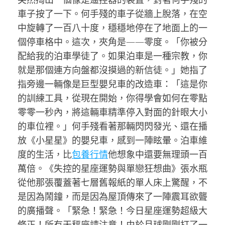
車子按了一下。何手殘的車子從牆上脫落，在空
中旋轉了一百八十度，穩穩地停在了地面上的一
個停車格中。這次，夾角是——零度。「你被分
配給我的泊車學徒了。如果泊車是一種宗教，你
就是那個連方向盤都沒摸過的新信徒。」她指了
指旁邊一輛像是巨型嬰兒車的改造車：「這是你
的訓練工具，從現在開始，你得學會如何在零點
零零一秒內，將這輛車精準停入對面的針眼大小
的車位裡。」何手殘看著那輛閃閃發光、還在播
放《小星星》的嬰兒車，感到一陣眩暈。泊車維
度的生活，比
包養行情
他想象中還要無理頭一百
萬倍。《失控的星座運勢與單戀狂想曲》張水瓶
從他那張覆蓋著七層舊報紙的單人床上驚醒，不
是因為鬧鐘，而是因為屋頂傳來了一陣震耳欲聾
的廣播聲。「緊急！緊急！今日星座運勢超級大
修正！所有天秤座請注意！由於月球剛剛打了一