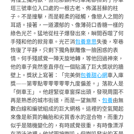
塔三號車位入口處的一根古老、佈滿苔蘚的柱
子。不是撞擊，而是輕柔的碰觸，像戀人之間的
耳語。接著，一道濃郁的、像薄荷口香糖一樣的
綠色光芒。猛地從柱子爆發出來，瞬間吞噬了何
手殘和他的掀背車。光芒消
包養意思
失後，窄巷
恢復了平靜，只剩下獨角獸雕像一臉困惑的表
情。何手殘感覺一陣天旋地轉，等他回過神來，
他的車子竟然垂直停在一個貼滿了巨大獎狀的牆
壁上。獎狀上寫著：「完美倒
包養甜心網
車入庫
獎——第零點零零零零零九度偏差。」落款人是
「倒車王」。他趕緊從車窗探出頭，發現周圍不
再是熟悉的城市街道，而是一望無際、
包養
由無
數白線和編號組成的巨大網格。這裡的空氣聞起
來像是新買的輪胎和劣質香水的混合物，而重力
似乎是隨機變化的，有時感覺很重，有時像漂浮
在游泳池裡。他試圖按喇叭，但喇叭發出的不是