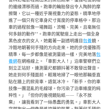
的邊緣漂移而過。跑車的輪胎發出令人陶醉的摩
擦聲，它以一種近乎蔑視重力的姿態，精準地停
進了一個只有它車身尺寸寬度的停車格中。那泊
車的過程就像一場舞蹈，流暢、完美，且毫無任
何多餘的動作**。跑車的駕駛座上走出一個全身
黑色皮衣的女人，她戴著一副透明護目
包養
鏡，
冷酷地朝著何手殘的方向走來。她的步伐優雅而
精準，每一步都像是被測量過一樣，完美地落
包
養網
在網格線上。「車影大人！」泊車警察們立
刻立正站好，連測量尺都顫抖著不敢發出聲音。
她走到何手殘面前，輕蔑地掃了一眼他那輛垂直
貼在牆上的掀背車，語氣冰冷。「新手，你的車
技像一團混亂的毛線球。你污染了泊車維度的純
粹性。」「但你的後視鏡貼紙——『永不放
棄』，讓我看到了一絲愚蠢的勇氣。」車影大人
突然掏出一個像是遙控器的裝置，對著何手殘的