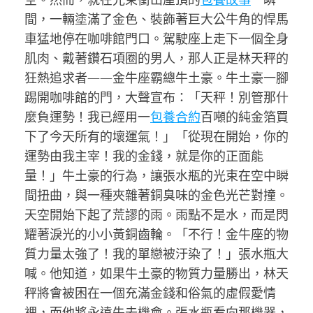
間，一輛塗滿了金色、裝飾著巨大公牛角的悍馬
車猛地停在咖啡館門口。駕駛座上走下一個全身
肌肉、戴著鑽石項圈的男人，那人正是林天秤的
狂熱追求者——金牛座霸總牛土豪。牛土豪一腳
踢開咖啡館的門，大聲宣布：「天秤！別管那什
麼負運勢！我已經用一
包養合約
百噸的純金箔買
下了今天所有的壞運氣！」「從現在開始，你的
運勢由我主宰！我的金錢，就是你的正面能
量！」牛土豪的行為，讓張水瓶的光束在空中瞬
間扭曲，與一種夾雜著銅臭味的金色光芒對撞。
天空開始下起了荒謬的雨。雨點不是水，而是閃
耀著淚光的小小黃銅齒輪。「不行！金牛座的物
質力量太強了！我的單戀被汙染了！」張水瓶大
喊。他知道，如果牛土豪的物質力量勝出，林天
秤將會被困在一個充滿金錢和俗氣的虛假愛情
裡，而他將永遠失去機會。張水瓶看向那機器，