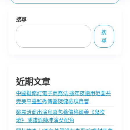
搜尋
搜
尋
近期文章
中國擬修訂電子商務法 擴年夜適用范圍并
完美平臺監秀傳醫院健檢項目管
姚晨洽商出演烏喜包養價格爾善《鬼吹
燈》 或錯誤陳坤演女配角