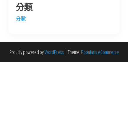
分類
分數
Proudly powered by
WordPress
|
Theme:
Popularis eCommerce