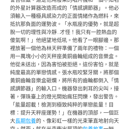
的外星計算器改造而成的「情感調節器」。他必
須輸入一種極具感染力的正面情緒作為燃料，來
抵抗那負面的運勢波。「水瓶座的優勢，就是超
脫一切的理性與冷靜…才怪！我只有一腔熱血的
傻氣啊！」他絕望地低吼。他看了一眼腳邊。那
裡放著一個他為林天秤準備了兩年的禮物：一個
用一萬塊小小的天秤座黃銅齒輪組成的音樂盒。
他從未送出，因為害怕被拒絕。這份害怕，就是
純度最高的單戀情感。張水瓶咬緊牙關，將那個
黃銅齒輪音樂盒砸爛，將所有的齒輪都倒入「情
感調節器」的輸入口。機器發出刺耳的尖叫，接
著，彈珠臺上的燈光開始瘋狂閃爍，發出警告。
「能量超載！檢測到極致純粹的單戀能量！目
標：提升天秤座運勢！」在機器的頂部，一個巨
大
長期包養
的、像彩虹一樣的光束筆直地射向天
空。然而，就在光束衝出屋頂的
包養故事
一瞬