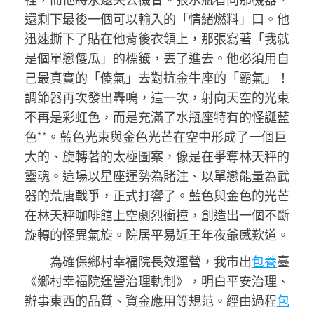
還剩下最後一個可以輸入的「情緒燃料」口。他
迅速撕下了貼在他背後衣領上，那張寫著「我就
是個單戀傻瓜」的標籤，丟了進去。他必須用自
己最真實的「傻氣」去對抗金牛座的「霸氣」！
調節器再次發出轟鳴，這一次，射向天空的光束
不再是彩虹色，而是充滿了水瓶座特有的怪誕藍
色**。藍色光束與金色光芒在空中形成了一個巨
大的、旋轉著的太極圖案，像是在爭奪林天秤的
靈魂。這場以星座運勢為賭注、以單戀能量為武
器的荒唐戰爭，正式打響了。藍色與金色的光芒
在林天秤咖啡館上空劇烈衝撞，創造出一個不斷
旋轉的怪異氣旋。院居平易近王年夜爺感歎道。
為確保鄉村幸福院長效運營，我市出
包養
臺
《鄉村幸福院運營治理軌制》，明白平安治理、
辦事東西的品質、資金應用等規范。經由過程
包