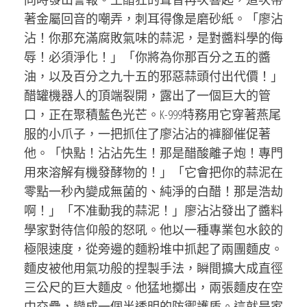
著金屬回音的嘲弄，刺耳得像是磨砂紙。「廖沾
沾！你那充滿腐敗氣味的蒜泥，是對醬料學的侮
辱！必須淨化！」「你將為你那百分之五的醬
油，以及百分之九十五的邪惡蒜頭付出代價！」
醋罐機器人的頂端裂開，露出了一個巨大的管
口，正在聚積藍色光芒。K-999特務用它穿著燕尾
服的小爪子，一把抓住了廖沾沾的褲腳催促著
他。「快點！沾沾先生！那是醋酸離子炮！專門
用來溶解有機發酵物的！」「它會把你的蒜泥在
零點一秒內變成無菌的、純淨的白醋！那是浩劫
啊！」「不准動我的蒜泥！」廖沾沾發出了醬料
學家對待信仰般的怒吼。他以一種專業包水餃的
極限速度，從旁邊的麵粉堆中抓起了兩團麵皮。
麵皮被他用氣功般的捏製手法，瞬間擴大成直徑
三公尺的巨大麵皮。他猛地擲出，兩張麵皮在空
中交疊，變成一個半透明的防禦護盾。這就是家