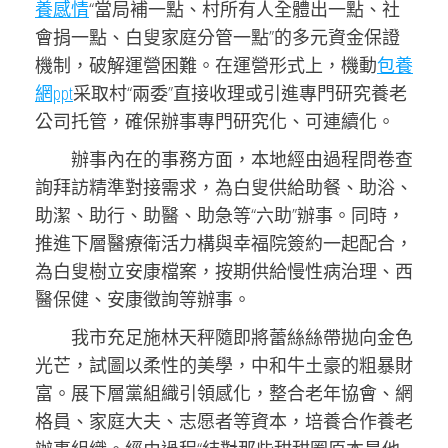
養感情
“當局補一點、村所有人全體出一點、社
會捐一點、白叟家庭分管一點”的多元資金保證
機制，破解運營困難。在運營形式上，機動
包養
網ppt
采取村“兩委”直接收理或引進專門研究養老
公司托管，確保辦事專門研究化、可連續化。
辦事內在的事務方面，本地經由過程問卷查
詢拜訪精準對接需求，為白叟供給助餐、助浴、
助潔、助行、助醫、助急等“六助”辦事。同時，
推進下層醫療衛活力構與幸福院簽約一起配合，
為白叟樹立安康檔案，按期供給慢性病治理、西
醫保健、安康徵詢等辦事。
我市充足施林天秤隨即將蕾絲絲帶拋向金色
光芒，試圖以柔性的美學，中和牛土豪的粗暴財
富。展下層黨組織引領感化，整合老年協會、網
格員、家庭大夫、志愿者等資本，培養合作養老