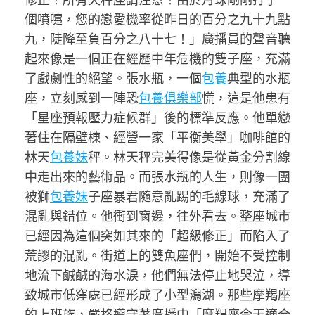
個噴嚏，您的戀愛機率從昨日的百分之九十九點
九，陡降至負百分之八十七！」廣播員的聲音聽
起來像是一個正在經歷中年危機的雙子座，充滿
了戲劇性的絕望。張水瓶，一個
包養
典型的水瓶
座，立刻感到一陣恐
包養俱樂部
慌，這是他患有
「星座預報壓力症候群」後的標準反應。他單戀
著住在隔壁棟、經營一家「平衡美學」咖啡館的
林天
包養妹
秤。林天秤完美得像是從黃金分割線
中走出來的藝術品。而張水瓶的人生，則像一團
被獅
包養妹
子座暴君隨意亂踢的毛線球，充滿了
混亂與錯位。他衝到窗邊，往外看去。整座城市
已經因為這個突如其來的「超級修正」而陷入了
荒謬的混亂。街道上的雙魚座們，開始不受控制
地流下鹹鹹的海水淚，他們無法停止地哭泣，導
致城市低窪處已經形成了小型潟湖。那些摩羯座
的上班族，嚴格遵守著廣播中「摩羯座今天適合