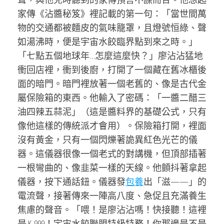
家傳《沾醬秘笈》裡記載的第一句：「當世間萬
物的交通都被麵皮的氣味籠罩，且燈號恒綠、聲
如湯沸時，便是宇宙水餃臨界點到來之時。」
「七點五個地球年…怎麼這麼快？」廖沾沾猛地
衝回店裡，衝到後廚，打開了一個藏在舊冰櫃後
面的暗門。暗門裡放著一個老舊的、像是古代金
屬保險箱的東西。他輸入了密碼：「一醬二醋三
油四辣五蒜泥」（這是醬料界的基礎公式，只有
像他這樣的傳統派才會用）。保險箱打開，裡面
沒有黃金，只有一個閃爍著詭異紅色光芒的儀
器。這儀器很像一個老式的對講機，但頂部插著
一根彎曲的、像韭菜一樣的天線。他顫抖著拿起
儀器，按下通話鈕。儀器發
包養
出「滋——」的
電流聲，接著傳來一陣高八度、急促且充滿養生
焦慮的聲音。「喂！是廖沾沾嗎！快接聽！這裡
是 K-999！宇宙水餃聯盟特級特務！你那邊是不是