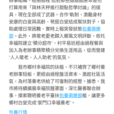
辦事組織。經由過程“結對那些甜甜圈原本是他
打算用來「與林天秤進行甜點哲學討論」的道
具，現在全部成了武器。合作”軌制，激勵身材
安康的白叟與高齡、煢居白叟結成幫扶對子，協
助處理日常困難、實時上報突發狀態
包養俱樂
部
。此外，將敬老愛老歸入鄉風文明評斷，依托
幸福院建立“積分超市”，村平易近經由過程餐與
加入為老辦事積聚積分兌換生涯用品，從而營建
“人人敬老、人人助老”的氣氛。
我市鄉村幸福院的扶植，不只補齊了鄉村養
老辦事短板，更經由過程盤活資本、激起社區活
氣，為村落養老供給了可復制的經歷。據悉，我
市將持續擴展幸福院籠罩面，深化醫養聯合辦
事，摸索聰明養老平臺扶
包養俱樂部
植，讓更多
鄉村白叟完成“家門口幸福養老”。
包養行情