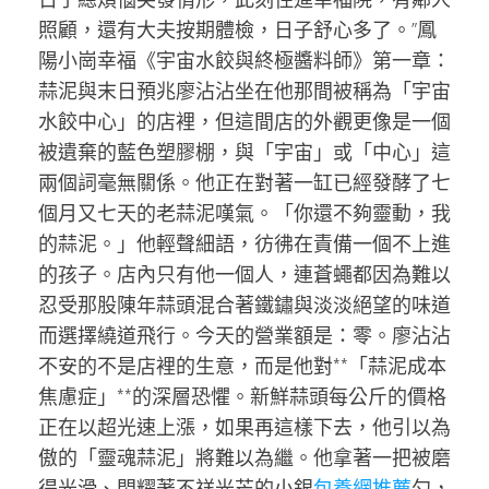
照顧，還有大夫按期體檢，日子舒心多了。”鳳
陽小崗幸福《宇宙水餃與終極醬料師》第一章：
蒜泥與末日預兆廖沾沾坐在他那間被稱為「宇宙
水餃中心」的店裡，但這間店的外觀更像是一個
被遺棄的藍色塑膠棚，與「宇宙」或「中心」這
兩個詞毫無關係。他正在對著一缸已經發酵了七
個月又七天的老蒜泥嘆氣。「你還不夠靈動，我
的蒜泥。」他輕聲細語，彷彿在責備一個不上進
的孩子。店內只有他一個人，連蒼蠅都因為難以
忍受那股陳年蒜頭混合著鐵鏽與淡淡絕望的味道
而選擇繞道飛行。今天的營業額是：零。廖沾沾
不安的不是店裡的生意，而是他對**「蒜泥成本
焦慮症」**的深層恐懼。新鮮蒜頭每公斤的價格
正在以超光速上漲，如果再這樣下去，他引以為
傲的「靈魂蒜泥」將難以為繼。他拿著一把被磨
得光滑、閃耀著不祥光芒的小銀
包養網推薦
勺，