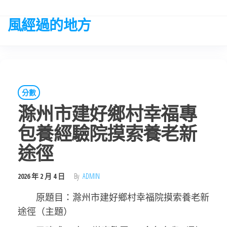
Skip
to
風經過的地方
the
content
分數
滁州市建好鄉村幸福專
包養經驗院摸索養老新
途徑
2026 年 2 月 4 日
By
ADMIN
原題目：滁州市建好鄉村幸福院摸索養老新
途徑（主題）