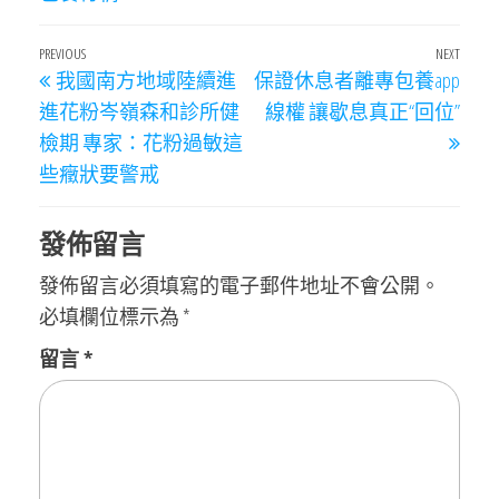
文
Previous
PREVIOUS
NEXT
Next
我國南方地域陸續進
保證休息者離專包養app
章
Post
Post
進花粉岑嶺森和診所健
線權 讓歇息真正“回位”
導
檢期 專家：花粉過敏這
覽
些癥狀要警戒
發佈留言
發佈留言必須填寫的電子郵件地址不會公開。
必填欄位標示為
*
留言
*