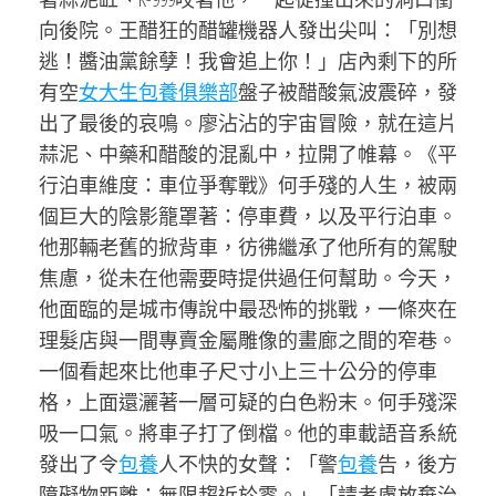
向後院。王醋狂的醋罐機器人發出尖叫：「別想
逃！醬油黨餘孽！我會追上你！」店內剩下的所
有空
女大生包養俱樂部
盤子被醋酸氣波震碎，發
出了最後的哀鳴。廖沾沾的宇宙冒險，就在這片
蒜泥、中藥和醋酸的混亂中，拉開了帷幕。《平
行泊車維度：車位爭奪戰》何手殘的人生，被兩
個巨大的陰影籠罩著：停車費，以及平行泊車。
他那輛老舊的掀背車，彷彿繼承了他所有的駕駛
焦慮，從未在他需要時提供過任何幫助。今天，
他面臨的是城市傳說中最恐怖的挑戰，一條夾在
理髮店與一間專賣金屬雕像的畫廊之間的窄巷。
一個看起來比他車子尺寸小上三十公分的停車
格，上面還灑著一層可疑的白色粉末。何手殘深
吸一口氣。將車子打了倒檔。他的車載語音系統
發出了令
包養
人不快的女聲：「警
包養
告，後方
障礙物距離：無限趨近於零。」「請考慮放棄治