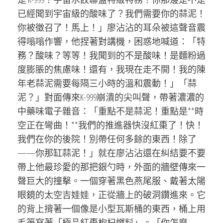
已經聞到宇宙級的酸味了？我們需要你的蒜泥！
你被徵召了！馬上！」廖沾沾的耳朵被這聲音震
得嗡嗡作響，他捏著對講機，困惑地喊道：「特
務？酸味？等等！我聞到的不是酸味！是麵粉過
度膨脹的焦慮味！還有，我現在走不開！我的陳
年老蒜泥需要每隔三小時的溫和震動！」「蒜
泥？」對面傳來K-999崩潰的尖叫聲，帶著濃濃的
中藥味電子雜音：「重點不是蒜泥！重點是**時
空正在彎曲！**我們的推進器快沒紅棗了！快！
我們在你的後院！別帶任何多餘的東西！除了
——你那缸蒜泥！」就在廖沾沾還在糾結要不要
帶上他最珍愛的那把銀勺時，外面的牆壁傳來一
聲巨大的撞擊。一個穿著黑色燕尾服、戴著太陽
眼鏡的太空吉娃娃，正從牆上的破洞鑽進來。它
的背上揹著一個像是小型瓦斯桶的東西，桶上用
毛筆寫著「極品紅棗枸杞燃料」。「你怎麼