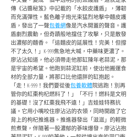
傳《沾醬秘笈》中記載的「水餃皮護盾」，薄韌
而充滿彈性。藍色離子炮光束猛烈地擊中麵皮護
盾，發出了一聲
包養網
像是汽水開蓋的聲音。護
盾劇烈震動，但奇蹟般地擋住了攻擊，只是散發
出濃郁的麵香。「這麵皮的延展性！完美！但撐
不了太久！」K-999焦急地大喊，中藥味更濃了。
廖沾沾知道，他必須帶走他那缸陳年老蒜泥，那
是宇宙的希望。他跑到蒜泥缸前，使出他搬運食
材的全部力量，將那口比他還胖的缸抱起。
「走！K-999！我們要從後
包養軟體
院逃跑！別再
管你的紅棗枸杞燃料了！」「不行！燃料是文明
的基礎！沒了紅棗我飛不遠！」吉娃娃特務抗
議。它用小嘴咬住廖沾沾的衣領，同時開啟了它
背上的枸杞推進器。推進器發出「滋滋」的輕微
煎煮聲，伴隨著一股濃郁的蔘味爆發。廖沾沾抱
著蒜泥缸、K-999咬著他，一起從撞出來的洞口衝