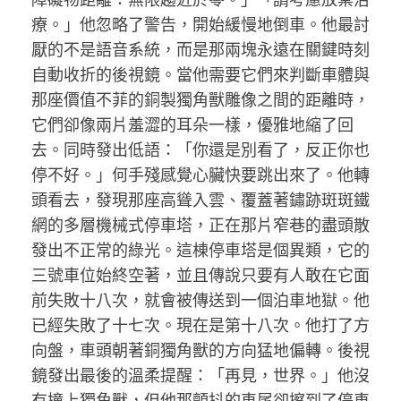
療。」他忽略了警告，開始緩慢地倒車。他最討
厭的不是語音系統，而是那兩塊永遠在關鍵時刻
自動收折的後視鏡。當他需要它們來判斷車體與
那座價值不菲的銅製獨角獸雕像之間的距離時，
它們卻像兩片羞澀的耳朵一樣，優雅地縮了回
去。同時發出低語：「你還是別看了，反正你也
停不好。」何手殘感覺心臟快要跳出來了。他轉
頭看去，發現那座高聳入雲、覆蓋著鏽跡斑斑鐵
網的多層機械式停車塔，正在那片窄巷的盡頭散
發出不正常的綠光。這棟停車塔是個異類，它的
三號車位始終空著，並且傳說只要有人敢在它面
前失敗十八次，就會被傳送到一個泊車地獄。他
已經失敗了十七次。現在是第十八次。他打了方
向盤，車頭朝著銅獨角獸的方向猛地偏轉。後視
鏡發出最後的溫柔提醒：「再見，世界。」他沒
有撞上獨角獸，但他那顫抖的車尾卻擦到了停車