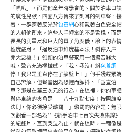
「叭叭」，而是他童年時學會的、關於泊車口訣
的魔性兒歌。四面八方傳來了刺耳的剎車聲，接
著，一群穿著反光背
包養網
心和戴著白色安全帽
的人朝他衝來。這些人手裡拿的不是警棍，而是
長長的測量尺和巨大的電子角度儀，臉上的表情
極度嚴肅。「違反泊車維度基本法！斜停入庫！
罪大惡極！」領頭的泊車警察用一個擴音器大
喊，聲音充滿機械感。「我、我沒有斜
包養網
停！我只是垂直停在了牆壁上！」何手殘趕緊為
自己辯解，但聲音因為恐懼而顫抖。「垂直泊
車？那是在第三次元的行為，在這裡，你的車體
與停車線的夾角是——八十九點七度！按照維度
法則，你必須接受懲罰！」懲罰的內容是：無限
次觀看一部名為**《新手泊車七百次失敗集錦》
的紀錄片，直到哭泣為止。就在這時，一輛像是
從科幻電影裡開出來的黑色跑車，優雅地從網格