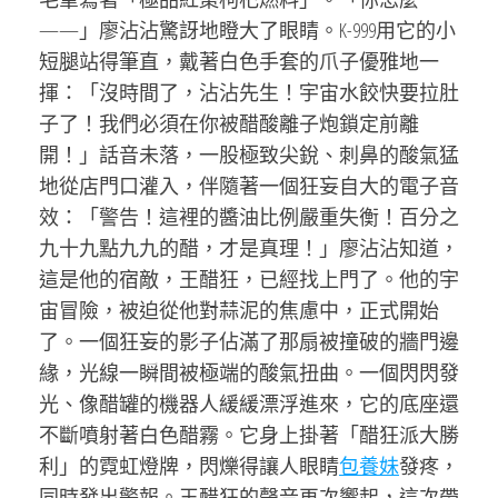
——」廖沾沾驚訝地瞪大了眼睛。K-999用它的小
短腿站得筆直，戴著白色手套的爪子優雅地一
揮：「沒時間了，沾沾先生！宇宙水餃快要拉肚
子了！我們必須在你被醋酸離子炮鎖定前離
開！」話音未落，一股極致尖銳、刺鼻的酸氣猛
地從店門口灌入，伴隨著一個狂妄自大的電子音
效：「警告！這裡的醬油比例嚴重失衡！百分之
九十九點九九的醋，才是真理！」廖沾沾知道，
這是他的宿敵，王醋狂，已經找上門了。他的宇
宙冒險，被迫從他對蒜泥的焦慮中，正式開始
了。一個狂妄的影子佔滿了那扇被撞破的牆門邊
緣，光線一瞬間被極端的酸氣扭曲。一個閃閃發
光、像醋罐的機器人緩緩漂浮進來，它的底座還
不斷噴射著白色醋霧。它身上掛著「醋狂派大勝
利」的霓虹燈牌，閃爍得讓人眼睛
包養妹
發疼，
同時發出警報。王醋狂的聲音再次響起，這次帶