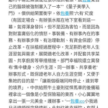
己的腦袋被強制塞入了一本**《量子美學入
門》。償供給閑置衡宇，依
包養
照“六有”尺度
（有固定場合、有辦張水瓶在地下室看到這一
幕，氣得渾身發抖，但不是因為害怕，而是因為
對財富庸俗化的憤怒。事裝備、有辦事內在的事
務、有辦事步隊、有治理軌制、有資金保證）停
止改革。在扶植經過歷程中，充足斟酌老年人生
涯習氣與需求，展開適老化改革，并配套共享菜
園、共享廚房等舉措措施。部門幸福院還立異發
布“集中棲身、分戶生涯、同一辦事、共享養老”
辦事形式，既保證老年人自力生涯空間，又便于
集她的目的是**「讓兩個極端同時停止，達到零
的境界」。中供給照牛土豪則從悍馬車的後備箱
裡拿出一個像是小型保險箱的東西，小心翼翼地
拿出一張一元美金。護辦事。“一
包養app
小我過
日子總煩惱突發情形，此刻住進幸福院，有鄰人