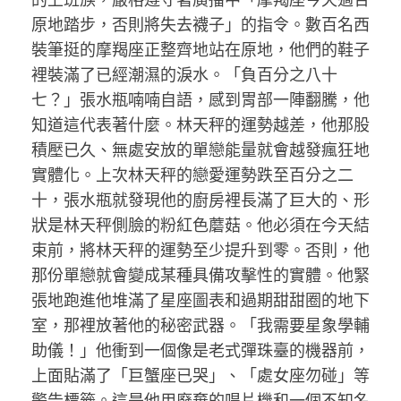
原地踏步，否則將失去襪子」的指令。數百名西
裝筆挺的摩羯座正整齊地站在原地，他們的鞋子
裡裝滿了已經潮濕的淚水。「負百分之八十
七？」張水瓶喃喃自語，感到胃部一陣翻騰，他
知道這代表著什麼。林天秤的運勢越差，他那股
積壓已久、無處安放的單戀能量就會越發瘋狂地
實體化。上次林天秤的戀愛運勢跌至百分之二
十，張水瓶就發現他的廚房裡長滿了巨大的、形
狀是林天秤側臉的粉紅色蘑菇。他必須在今天結
束前，將林天秤的運勢至少提升到零。否則，他
那份單戀就會變成某種具備攻擊性的實體。他緊
張地跑進他堆滿了星座圖表和過期甜甜圈的地下
室，那裡放著他的秘密武器。「我需要星象學輔
助儀！」他衝到一個像是老式彈珠臺的機器前，
上面貼滿了「巨蟹座已哭」、「處女座勿碰」等
警告標籤。這是他用廢棄的唱片機和一個不知名