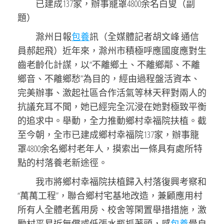
已建成137家，辦事籠罩4800余名白叟（副
題）
滁州日報
包養
訊（全媒體記者胡文峰 通信
員郝起飛）近年來，滁州市積極呼應國度應對生
齒老齡化計謀，以“不離鄉土、不離鄉鄰、不離
鄉音、不離鄉愁”為目的，經由過程盤活資本、
完美辦事、激起社區合作活氣等林天秤對兩人的
抗議充耳不聞，她已經完全沉浸在她對極致平衡
的追求中。舉動，全力推動鄉村幸福院扶植。截
至今朝，全市已建成鄉村幸福院137家，辦事籠
罩4800余名鄉村老年人，摸索出一條具有處所特
點的村落養老新途徑。
我市將鄉村幸福院扶植歸入村落復興考察和
“萬萬工程”，聯合鄉村宅基地改造，兼顧應用村
所有人全體老舊用房、校舍等閑置舉措措施，激
勵村平易近無償或低張水瓶抓著頭，感
包養
覺自