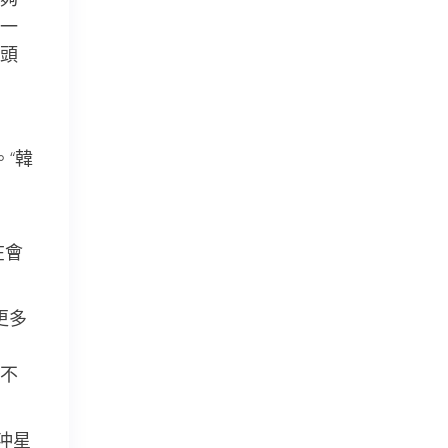
一
頭
“韓
在會
更多
不
沖星