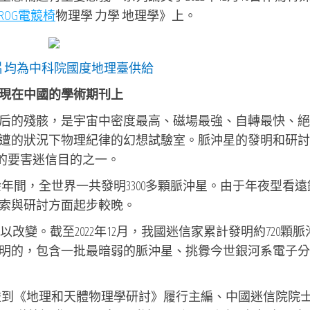
ROG電競椅
物理學 力學 地理學》上。
片均為中科院國度地理臺供給
現在中國的學術期刊上
后的殘骸，是宇宙中密度最高、磁場最強、自轉最快、絕
遭的狀況下物理紀律的幻想試驗室。脈沖星的發明和研討
的要害迷信目的之一。
余年間，全世界一共發明3300多顆脈沖星。由于年夜型看遠
索與研討方面起步較晚。
得以改變。截至2022年12月，我國迷信家累計發明約720顆脈
明的，包含一批最暗弱的脈沖星、挑釁今世銀河系電子分
碰到《地理和天體物理學研討》履行主編、中國迷信院院