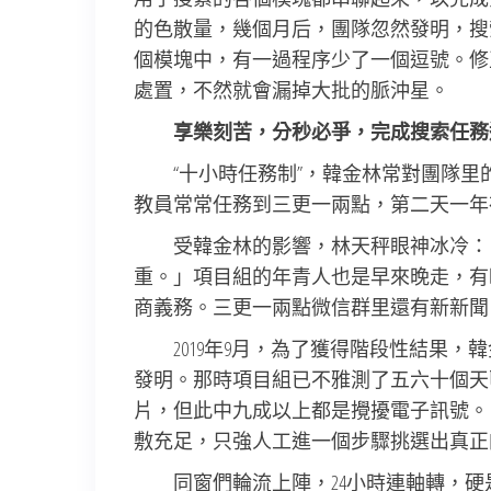
的色散量，幾個月后，團隊忽然發明，搜
個模塊中，有一過程序少了一個逗號。修
處置，不然就會漏掉大批的脈沖星。
享樂刻苦，分秒必爭，完成搜索任務
“十小時任務制”，韓金林常對團隊
教員常常任務到三更一兩點，第二天一年
受韓金林的影響，林天秤眼神冰冷：
重。」項目組的年青人也是早來晚走，有
商義務。三更一兩點微信群里還有新新聞
2019年9月，為了獲得階段性結果，
發明。那時項目組已不雅測了五六十個天
片，但此中九成以上都是攪擾電子訊號。
敷充足，只強人工進一個步驟挑選出真正
同窗們輪流上陣，24小時連軸轉，硬