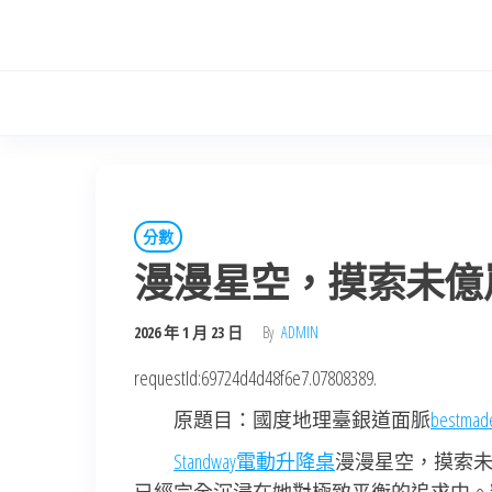
Skip
to
the
content
分數
漫漫星空，摸索未億
2026 年 1 月 23 日
By
ADMIN
requestId:69724d4d48f6e7.07808389.
原題目：國度地理臺銀道面脈
bestm
Standway電動升降桌
漫漫星空，摸索未