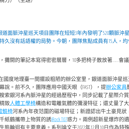
精力）（主題）
臺銀道面脈沖星巡天項目團隊在短短3年內發明了520顆脈沖
持久沒有話語權的局勢。今朝，團隊焦點成員有15人，均
，攤開的筆記本寫得密密層層，10多把椅子散放著……會
…”在國度地理臺一間擺設粗陋的辦公室里，銀道面脈沖星巡
說。前不久，團隊應用中國天眼（FAST），提
辦公家具
搜索銀河系內脈沖星的經過歷程中，同步記載了星際介質
精致
人體工學椅
構造和電離氣體的彌漫特征；還丈量了大
G電競椅
河系內年夜范圍的磁場特征；新證認出牛土豪見狀
千紙鶴攜帶上物質的誘
iRock T07
惑力。兩例超新星爆炸的
輪迴有主要意義。系列論文于2022年12月10日作為特