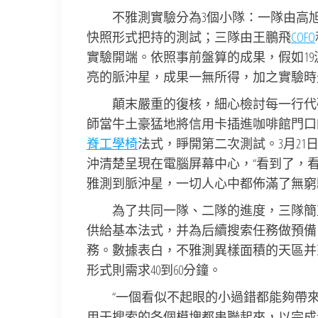
不雅測實驗分為3個小隊：一隊由高
快照形式把持的測試；三隊由王鵬飛
COFO
實驗開端。依照事前盤算的成果，假如19
亮的脈沖星，成果一無所得，加之實驗時
顛末嚴重的復核，細心檢討每一行代
師當牛土豪猛地將信用卡插進咖啡館門口
脊工學椅
法式，睜開第二次測試。3月2
沖清楚呈現在電腦屏幕中心，“看到了，看到
雅測到脈沖星，一切人心中都佈滿了無窮
為了共同一隊、二隊的進度，三隊簡
供給基本法式，并為后續搜索任務做預備
務。數據表白，不雅測異樣面積的天區并
形式則需求40到60分鐘。
“一個看似不起眼的小過錯都能夠帶
用于搜索的各個模塊都串聯起來，以完成