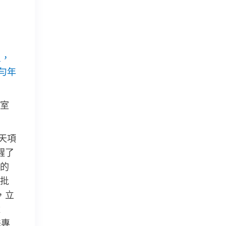
星，
勻年
議室
天項
醒了
的
批
，立
遺
殊專