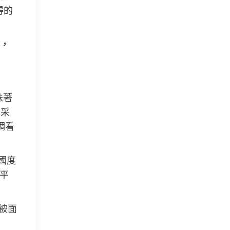
得的
，
味著
，采
調看
，國度
平
陳被面