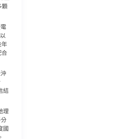
多顆
擾電
以
些年
配合
脈沖
今
信結
地理
爭分
度國
。