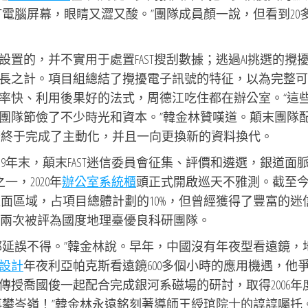
電腦屏幕，眼睛又澀又酸。”團隊成員顏一說，但看到20
置的，并不實用于處置FAST搜刮數據；逃過AI挑選的攪
長之計。項目組總結了攪擾電子訊號的特征，以為完整可
率快、利用後果好的法式，周德江吃住都在辦公室。“這
團隊節儉了不少時光和資本。”韓金林贊嘆道。顛末團隊
務終于完成了主動化，并且一向更換新的資料換代。
019年末，顛末FAST迷信委員會征集、評價和遴選，銀道面
一，2020年
辦公室系統櫃
頭正式開啟巡天不雅測。截至
道面區域，占項目總體計劃的10%，但曾經獲得了豐富的迷
的步隊兩次被評為國度地理臺優良科研團隊。
都延誤不得。”韓金林說。早年，中國沒有年夜型看遠鏡，
設計
年夜利亞帕克斯看遠鏡600多個小時的應用機遇，他
授喬國俊一起配合完成銀河系磁場的研討，取得2006年
再攀岑嶺！”韓金林永遠銘刻著導師王綬琯院士的諄諄囑托