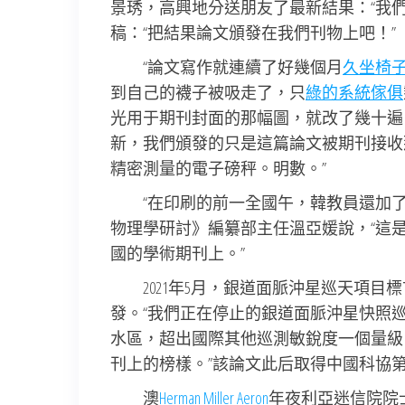
景琇，高興地分送朋友了最新結果：“我們
稿：“把結果論文頒發在我們刊物上吧！”
“論文寫作就連續了好幾個月
久坐椅
到自己的襪子被吸走了，只
綠的系統傢俱
光用于期刊封面的那幅圖，就改了幾十遍
新，我們頒發的只是這篇論文被期刊接收
精密測量的電子磅秤。明數。”
“在印刷的前一全國午，韓教員還加
物理學研討》編纂部主任溫亞媛說，“這
國的學術期刊上。”
2021年5月，銀道面脈沖星巡天項
發。“我們正在停止的銀道面脈沖星快照
水區，超出國際其他巡測敏銳度一個量級
刊上的榜樣。”該論文此后取得中國科協
澳
Herman Miller Aeron
年夜利亞迷信院院