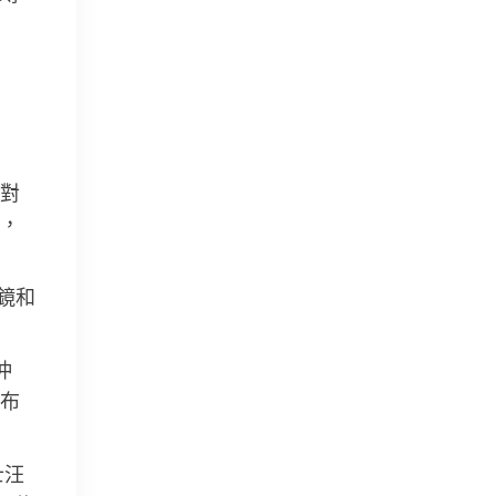
對
，
鏡和
沖
布
士汪