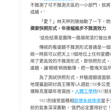
不雅測了可不雅測天區的一小部門，就將
成績。”
「愛？」林天秤的臉抽動了一下，她
摸索快照形式，年夜幅進步不雅測效力
“這些結果是團隊一路摸爬滾打做出來
傳統的看遠鏡不雅測形式普通是一個點
統一時辰可以把天上19個地位上任何星
用了更高效的不雅測形式，即快照形式。這
遠鏡，讓‘眼睛’稍微動彈，把一整塊天區
為了測試快照形式，并驗證銀道面脈
地理臺副研討員王陳等6人趕赴1700多公
塘縣克度鎮年夜窩凼，
人體工學椅
FAST
“FAST的接受面積相
歐德系統傢俱
當于
前的氣象深深震動，“我們必定要用好它！