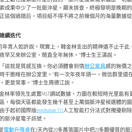
索成果中少了一批脈沖星。顛末排查，終極發明是晚期的
正這個過錯后，項目組不得不將之前幾個月的海量數據從
連續迭代
里的年青人如許說。現實上，韓金林支出的精神遠不止于此。
夜早又來辦公室，簡直全年無休。”博士生王濤說。
「這就是質感互換。你必須體會到情
辦公家具
感的無價之
時干脆睡在辦公室里。“有一次年夜年頭一，微信群里還
，更是常事。”博士生周德江說。
韓金林率領先生處置FAST調試數據，力圖在較短時光里能有
區，每個天區都能發生幾千甚至上萬個脈沖星候選體的圖
由于起初國際版
ergohuman 111
人工智能打分法式對攪擾剔除
的脈沖星電子訊號。
是
電動升降桌
在3天內從20多萬張圖片中把20多顆優質的脈