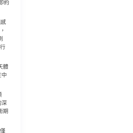
即約
們感
，
刷
行
天體
在中
頒
的深
術期
目僅