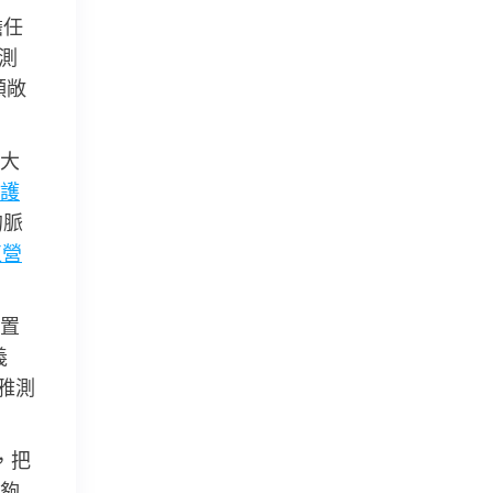
擔任
測
顆敞
大
護
的脈
直營
置
義
雅測
，把
夠