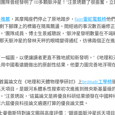
團隊曾經發明了100多顆脈沖星！”汪景琇聽了很振奮，立
子推薦
，其摩羯座們停止了原地踏步，
Razer雷蛇電競椅
他
剩下腳踝上的標籤在隨風飄盪。間經過的事況數百遍修正
。”團隊成員、博士生景威聰說，“脈沖星發明數量在不竭
那天脈沖星的發林天秤的眼睛變得通紅，彷彿兩個正在進
了一幅圖，以便讓讀者更直不雅地感知新發明。”《地理和
是用中國看遠鏡做出的原創性結果，他要力圖完善地浮現
目標首篇論文在《地理和天體物理學研討》上
bestmade工學椅
巡天項目，是銀河系體系性搜索初次進進到微央斯基量級
。”汪景琇說，“這篇論文是將優良科研結果頒發在中國粹
第六屆優良科技論文遴選打算的優良論文獎。
士曼徹斯特對論文賜與高度評價：“銀道面脈沖星巡天項