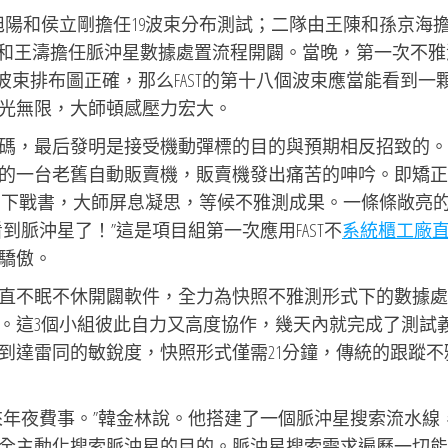
旭陽和侯立剛擔任19波束分布測試；二隊由王陳和孫京海
和王濤擔任脈沖星數據處置流程開闢。當晚，第一次不雅
波束排布圖正確，那么FAST的第十八個波束應當能看到一
光無限，大師頓感壓力宏大。
碼，最后發明是接受機動彈標的目的與預期相反招致的。
的一台老舊自動販賣機，販賣機發出痛苦的呻吟。即矯正
1日下戰書，大師屏息凝思，等候不雅測成果。一條條敞亮
脈沖星了！”這是項目組第一次應用FAST不
系統櫃工廠
驕傲。
直不眠不休開闢軟件，全力為快照不雅測形式下的數據處
。這3個小組彼此自力又高度協作，幾天內就完成了測試
到達雷同的敏銳度，快照形式僅需21分鐘，傳統的跟蹤不
來年夜費事。”韓金林說。他搭建了一個脈沖星搜索流水線
全主動化搜索脈沖星的目的。脈沖星搜索需求遍歷一切能