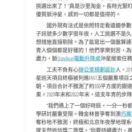
挑選出來了！“真是沙里淘金，長時光緊盯
優質脈沖星，感到一切都是值得的。
國外現有法式是依照特定看遠鏡參數設
子訊號多少數字很年夜，人工挑選不是久
想措施直接剔除。為了能寫出一個盤算速
青人個個都是好樣的！他們享樂刻苦，為
盡力，脈
Standway電動升降桌
沖星搜索任
工夫不負有心
辦公室規劃設計
人。2
星巡天項目終極被列進FAST五個嚴重項目之
朝，項目合計不雅測了約300平方度的銀
果。2020年末和2022年末，這支年青
“我們遇上了一個好時辰，一分一秒
學研討嚴重受限。韓金林曾爭奪到澳
巧寓
奪秒地不雅測，終極和北京年夜學地理系傳
度天然迷信獎二等獎。“你要持續盡力，