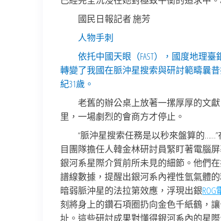
已經完全沉浸在她對極致平衡的追求中。
國民日報記者 施芳
人物手刺
依托中國天眼（FAST），國度地理
轉變了我國在脈沖星搜索與研討範疇曩昔
紀31歲。
老舊的辦公桌上放著一摞厚厚的文獻
里，一場劇烈的會商方才停止。
“脈沖星搜索任務是以秒來盤算的…
目團隊擔任人韓金林研討員緊盯著電腦屏幕
銀河系星際介質前所未見的細節。他們在
譜線數據，提醒出銀河系內裡性氫氣體的
暗弱脈沖星的法拉第效應，浮現出銀
RO
刻將身上的鑽石項圈扔向金色千紙鶴，讓
址。這些研討成果對懂得銀河系內的星際生態