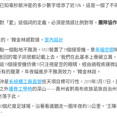
已知毫秒脈沖星的多少數字增添了近10%，這是一個了不
對「愛」這個詞的定義，必須是情感比例對等。
團隊協作
的。”韓金林感歎道。
室內設計
一個點地不雅測。FAST裝置了19個接受機，意
幸福空間
體收回的電子訊號都記載上去。“我們在此基本上衝破立異
19個接受機仿佛19只注視星空的眼睛，經由過程疾速微
所有的籠罩，年夜幅進步不雅測效力。”韓金林說。
沖星
系統櫃工廠直營
巡天項目標可行性，2019年3月17日
里之外
護脊工學椅
的深山——貴州省黔南布依族苗族自治州
就坐落于此。
30個尺度足球場，沿著看遠鏡走一圈年夜約1.6公里。”王
”