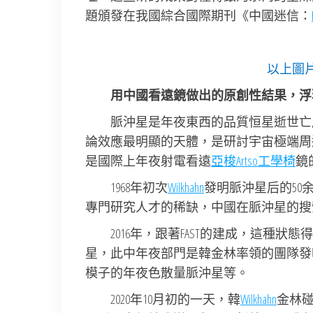
題頒發在我國綜合國際期刊《中國迷信：
以上圖
用中國看遠鏡做出的原創性結果，浮
脈沖星是年夜東西的品質恒星逝世亡
論效應最明顯的天體，是研討宇宙極端周
是國際上年夜射電看遠
亞梭Artso工學椅
鏡
1968年初次
Wilkhahn
發明脈沖星后的50
專門研究人才的稀缺，中國在脈沖星的搜
2016年，跟著FAST的建成，這種狀態
星，此中年夜部門是韓金林率領的團隊發
模子的年夜色散量脈沖星等。
2020年10月初的一天，韓
Wilkhahn
金林