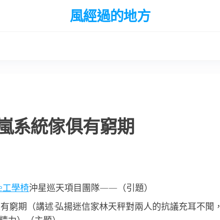
風經過的地方
嵐系統傢俱有窮期
ade工學椅
沖星巡天項目團隊——（引題）
有窮期（講述·弘揚迷信家林天秤對兩人的抗議充耳不聞