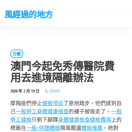
Skip
to
風經過的地方
the
content
分數
澳門今起免秀傳醫院費
用去進境隔離辦法
2026 年 2 月 19 日
By
ADMIN
摩羯座們停止
健檢項目
了原地踏步，他們感到自
己
一般勞工身體健康檢查
的襪子被吸走了，
一般
勞工健檢
只剩下腳踝
身體健康檢查
健檢費用
上的
標籤在
一般+供膳體檢
隨風飄盪
體檢推薦
。她對