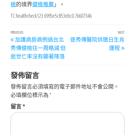
檢
的境界
健檢推薦
」。
TC:healthcheck123 6995e5c853ebc0.76607346
文
Previous
PREVIOUS
NEXT
Next
加護病房病例過台北
逐秀傳醫院供膳日生肖
章
Post
Post
秀傳健檢往一周略減 但
運程
導
逝世亡率沒有顯著降落
覽
發佈留言
發佈留言必須填寫的電子郵件地址不會公開。
必填欄位標示為
*
留言
*