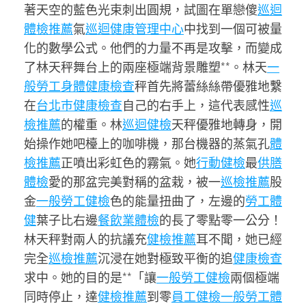
著天空的藍色光束刺出圓規，試圖在單戀傻
巡迴
體檢推薦
氣
巡迴健康管理中心
中找到一個可被量
化的數學公式。他們的力量不再是攻擊，而變成
了林天秤舞台上的兩座極端背景雕塑**。林天
一
般勞工身體健康檢查
秤首先將蕾絲絲帶優雅地繫
在
台北巿健康檢查
自己的右手上，這代表感性
巡
檢推薦
的權重。林
巡迴健檢
天秤優雅地轉身，開
始操作她吧檯上的咖啡機，那台機器的蒸氣孔
體
檢推薦
正噴出彩虹色的霧氣。她
行動健檢
最
供膳
體檢
愛的那盆完美對稱的盆栽，被一
巡檢推薦
股
金
一般勞工健檢
色的能量扭曲了，左邊的
勞工體
健
葉子比右邊
餐飲業體檢
的長了零點零一公分！
林天秤對兩人的抗議充
健檢推薦
耳不聞，她已經
完全
巡檢推薦
沉浸在她對極致平衡的追
健康檢查
求中。她的目的是**「讓
一般勞工健檢
兩個極端
同時停止，達
健檢推薦
到零
員工健檢
一般勞工體