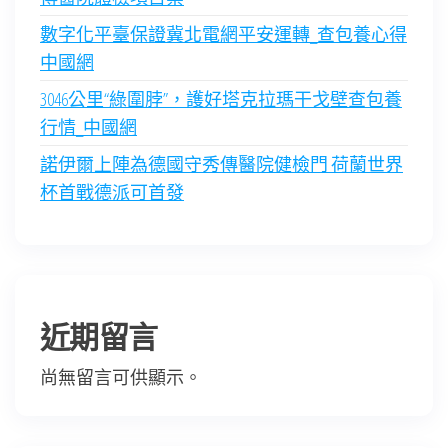
數字化平臺保證冀北電網平安運轉_查包養心得
中國網
3046公里“綠圍脖”，護好塔克拉瑪干戈壁查包養
行情_中國網
諾伊爾上陣為德國守秀傳醫院健檢門 荷蘭世界
杯首戰德派可首發
近期留言
尚無留言可供顯示。