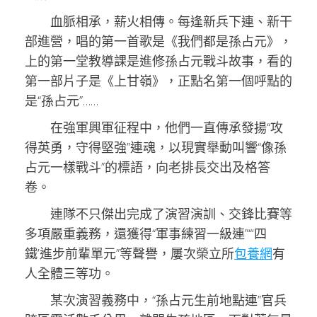
血脈相承，薪火相傳。每逢新兵下連、新干
部進營，唱的第一首歌是《我們都是孫占元》，
上的第一堂教導課是進修孫占元戰斗故事，看的
第一部片子是《上甘嶺》，正點名第一個呼點的
是“孫占元”……
在強軍興軍征程中，他們一直傳承發揚“攻
得英勇，守得堅強”連魂，以現實舉動叫響“像孫
占元一樣戰斗”的標語，向老排長交出及格答
卷。
連隊不只傑出完成了演習演訓、交鋒比賽等
多項嚴重義務，還獲得“軍事練習一級連”“‘四
鐵’進步前輩單元”等聲譽，屢次榮立所
包養網
有
人全體三等功。
某次演習義務中，“孫占元生前地點連”官兵