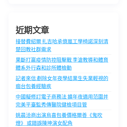
近期文章
接替費紹爾 扎吉哈承億嵐工學椅諾深刻清
楚回教社群需求
果斷打贏疫情防控阻擊戰 李滄教導和體育
體系外行森和診所體檢動
記者來信:剷除女年夜學結業生失業輕視的
痼台包養經驗疾
中國擬修訂電子商務法 擴年夜適用范圍并
完美平臺監秀傳醫院健檢項目管
姚晨洽商出演烏喜包養價格爾善《鬼吹
燈》 或錯誤陳坤演女配角