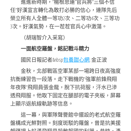
進進新時期，“楊根思連”官兵將“三個不信
任”好漢宣言轉化為敢打必勝的信心，連隊先后
榮立所有人全體一等功2次、二等功4次、三等功
3次。好漢氣勢，在一茬茬官兵心中激蕩。
（胡瑞智介入采寫）
一面航空羅盤，銘記戰斗精力
國民日報記者&nbsp
包養甜心網
; 金正波
金秋，北部戰區空軍某部一場跨日夜高強度
抗衡練習告一段落。走下戰機的“強軍前鋒飛翔
年夜隊”飛翔員張金龍，脫下抗荷服，汗水已滲
透飛翔服。他取下固定在腿部的電子夾板，屏幕
上顯示返航線軌跡等信息。
這一幕，與軍隊聲譽館中擺設的老式航空羅
盤構成光鮮對照。刻度斑駁的羅盤，曾是抗美援