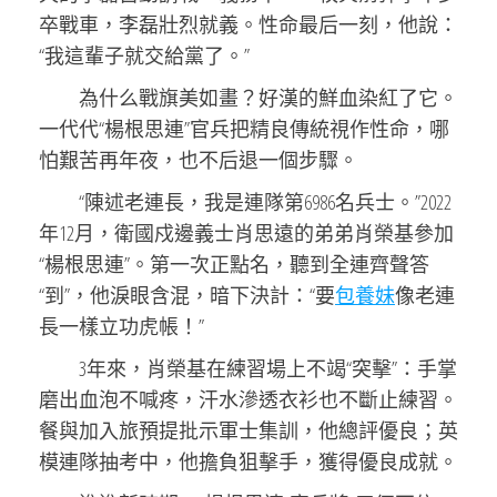
卒戰車，李磊壯烈就義。性命最后一刻，他說：
“我這輩子就交給黨了。”
為什么戰旗美如畫？好漢的鮮血染紅了它。
一代代“楊根思連”官兵把精良傳統視作性命，哪
怕艱苦再年夜，也不后退一個步驟。
“陳述老連長，我是連隊第6986名兵士。”2022
年12月，衛國戍邊義士肖思遠的弟弟肖榮基參加
“楊根思連”。第一次正點名，聽到全連齊聲答
“到”，他淚眼含混，暗下決計：“要
包養妹
像老連
長一樣立功虎帳！”
3年來，肖榮基在練習場上不竭“突擊”：手掌
磨出血泡不喊疼，汗水滲透衣衫也不斷止練習。
餐與加入旅預提批示軍士集訓，他總評優良；英
模連隊抽考中，他擔負狙擊手，獲得優良成就。