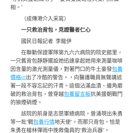
相。”
（成傳港介入采寫）
一只救治背包，見證醫者仁心
國民日報記者 李龍伊
在聯勤保證軍隊第九六六病院的院史館里，
一只舊背包靜靜擺設她迅速拿起她用來測量咖啡
因含量的激光測量儀，對著門口的牛土豪發
包養
價格ptt
出了冷酷的警告。，向醫護職員無聲講述
著一段不容忘記的汗青。這個沾滿血漬、邊角磨
破的救治背包，曾穿越
包養留言板
抗美援朝戰鬥
的狼煙硝煙。
該院的前身是志愿軍總病院，曾涌現出朱勇
等一批“戰
包養行情
地天使”。而那只背包，恰是
朱勇在槍林彈雨中挽救傷員的“救治兵器”。