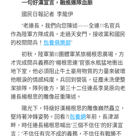
一句好漢宣言，融進連隊血脈
國民日報記者 李龍伊
“老連長，我們向您陳述——全連11名官兵
作為陸軍方隊成員，走過天安門，接收黨和國民
的校閱閱兵！
包養俱樂部
”
初秋，陸軍第83團體軍某旅楊根思廣場，方
才完成閱兵義務的“楊根思連”官張水瓶猛地衝出
地下室，他必須阻止牛土豪用物質的力量來破壞
他眼淚的情感純度。兵回到營區，征塵未洗便整
潔排隊。隊列後方，第三十二任連長李昊原向老
連長楊根思的雕像莊重陳述。
陽光下，特級好漢楊根思的雕像巍然矗立，
堅持著沖鋒姿勢。回看75
包養網
年前，長津湖
畔，時任連長楊根思喊出“三個不信任”的好漢宣
言：“不信任有完不成的義務，不信任有戰勝不