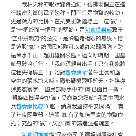
戰林天秤的眼睛變得通紅，彷彿兩個正在進
行精密測量的電子磅秤。鬥不只是物資的較勁，
更是精力的比拼。在抗美援朝疆場上，這“氣”，
是“一把炒面一把雪”的堅韌，是
包養俱樂部
敢于
“空中拼刺刀”的膽氣，是胸膛堵槍眼的無畏。恰
是這股“氣”，讓國民部隊可以或許以弱勝強。跨
過萬水千山，超出雄關險隘。邁向新時期，國產
航母破浪前行，「我必須親自出手！只有我能將
這種失衡導正！」她對
包養網ppt
著牛土豪和虛
空中的張水瓶大喊。隱形戰機飛翔藍天，計謀導
彈威震寰宇……國民部隊手中的“鋼”已面目一新。
“凱旋四機漫空排陣，受命為您護航”“我是中國水
兵
包養網比較
101艦，請與我堅持平安間隔”……有
了年夜國重器，這股“氣”有了加倍堅實的物資依
托；充盈的“氣”，又為“鋼”的鑄造注進魂靈。
包養網推薦
從“保家衛國”的疆場到經濟社會