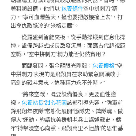
朝疆場上好漢飛翔員殺敵報國的利器。昔時，憑
著粗陋設備，他們以“
包養條件
空中拼刺刀”精
力，“寧可血灑藍天，撞也要把敵機撞上去”，打
出令仇敵膽冷的“米格走廊”。
從羅盤到智能夾板，從手動操縱到信息化操
控，設備跨越式成長激發沉思：面臨古代超視距
空戰，“空中拼刺刀”精力能否仍然實用？
面臨發問，張金龍眼光剛毅：
包養價格
“‘空
中拼刺刀’表現的是飛翔員在求助緊急關頭敢于
亮劍的戰斗意志。這種精力永不外時。”
“將來空戰，既要設備優良，更要血性膽
魄。
包養站長
”
甜心花園
該部引導先容，“強軍前
鋒飛翔年夜隊”常態化展開“憶隊史、鑄隊魂、做
傳人”運動，約請抗美援朝老兵士講述戰史，鑄
牢“搏擊漫空心向黨、飛翔萬里不迷航”的思惟基