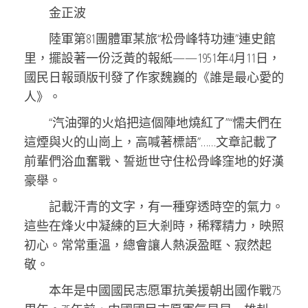
金正波
陸軍第81團體軍某旅“松骨峰特功連”連史館
里，擺設著一份泛黃的報紙——1951年4月11日，
國民日報頭版刊發了作家魏巍的《誰是最心愛的
人》。
“汽油彈的火焰把這個陣地燒紅了”“懦夫們在
這煙與火的山崗上，高喊著標語”……文章記載了
前輩們浴血奮戰、誓逝世守住松骨峰窪地的好漢
豪舉。
記載汗青的文字，有一種穿透時空的氣力。
這些在烽火中凝練的巨大剎時，稀釋精力，映照
初心。常常重溫，總會讓人熱淚盈眶、寂然起
敬。
本年是中國國民志愿軍抗美援朝出國作戰75