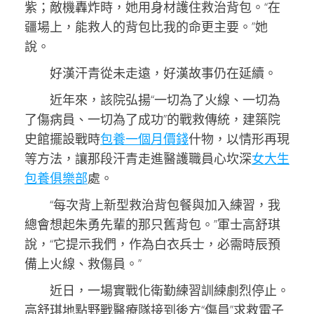
紫；敵機轟炸時，她用身材護住救治背包。“在
疆場上，能救人的背包比我的命更主要。”她
說。
好漢汗青從未走遠，好漢故事仍在延續。
近年來，該院弘揚“一切為了火線、一切為
了傷病員、一切為了成功”的戰救傳統，建築院
史館擺設戰時
包養一個月價錢
什物，以情形再現
等方法，讓那段汗青走進醫護職員心坎深
女大生
包養俱樂部
處。
“每次背上新型救治背包餐與加入練習，我
總會想起朱勇先輩的那只舊背包。”軍士高舒琪
說，“它提示我們，作為白衣兵士，必需時辰預
備上火線、救傷員。”
近日，一場實戰化衛勤練習訓練劇烈停止。
高舒琪地點野戰醫療隊接到後方“傷員”求救電子