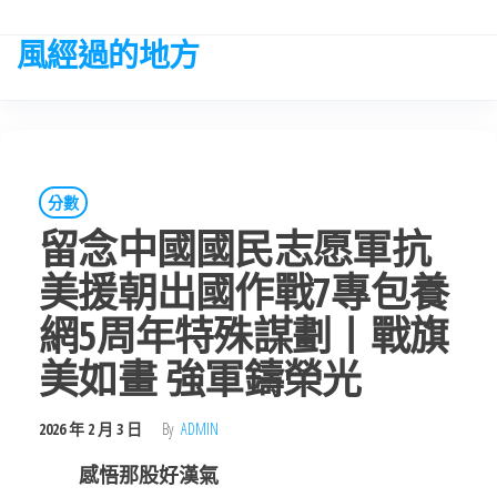
Skip
to
風經過的地方
the
content
分數
留念中國國民志愿軍抗
美援朝出國作戰7專包養
網5周年特殊謀劃丨戰旗
美如畫 強軍鑄榮光
2026 年 2 月 3 日
By
ADMIN
感悟那股好漢氣