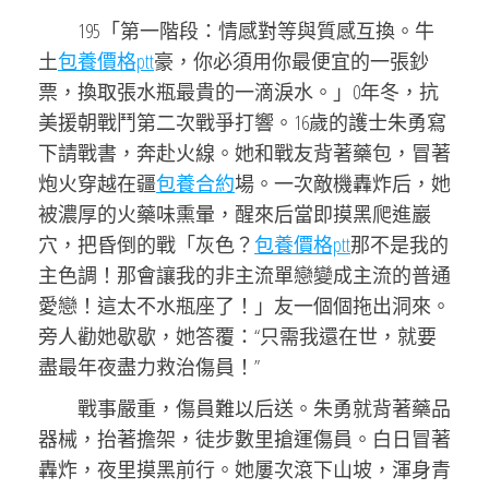
195「第一階段：情感對等與質感互換。牛
土
包養價格ptt
豪，你必須用你最便宜的一張鈔
票，換取張水瓶最貴的一滴淚水。」0年冬，抗
美援朝戰鬥第二次戰爭打響。16歲的護士朱勇寫
下請戰書，奔赴火線。她和戰友背著藥包，冒著
炮火穿越在疆
包養合約
場。一次敵機轟炸后，她
被濃厚的火藥味熏暈，醒來后當即摸黑爬進巖
穴，把昏倒的戰「灰色？
包養價格ptt
那不是我的
主色調！那會讓我的非主流單戀變成主流的普通
愛戀！這太不水瓶座了！」友一個個拖出洞來。
旁人勸她歇歇，她答覆：“只需我還在世，就要
盡最年夜盡力救治傷員！”
戰事嚴重，傷員難以后送。朱勇就背著藥品
器械，抬著擔架，徒步數里搶運傷員。白日冒著
轟炸，夜里摸黑前行。她屢次滾下山坡，渾身青