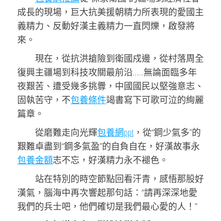
成長的現場，巨大抗美援朝精力所表現的愛國主
義精力、反動好漢主義精力一直閃爍，啟發將
來。
現在，從抗洪搶險到衛國戍邊，從村落周全
復興主疆場到科技攻關最前沿……無論面臨多年
夜艱苦、遭受幾多挑釁，中國國民以堅強意志、
固執苦守，不
包養條件
竭書寫下可歌可泣的絢麗
篇章。
從磨難走向光輝
包養網ppt
，從“鋼少氣多”的
艱難卓盡到“鋼多氣盈”的自負自在，好漢故事永
包養金額
志不忘，好漢精力永不褪色。
站在特別的時空節點回看汗青，感悟那股好
漢氣，腦海中再次響起那句話：“請再深深地愛
我們的兵士吧，他們確切是我們最心愛的人！”