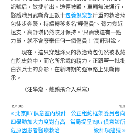
訊號后，敏捷前出。途徑被毀，車輛無法通行，
醫護職員武斷背正數十
包養俱樂部
斤重的救治背
包徒步奔襲，持續轉移多名“輕傷員”。膂力幾近
透支，高舒琪仍然咬牙保持。“只需我還有一點
力量，就不會廢棄任何一個傷員！”高舒琪說。
現在，這只穿越烽火的救治背包仍然被收藏
在院史館中，而它所承載的精力，正跟著一批批
白衣兵士的身影，在新時期的強軍路上果斷傳
承。
（汪學潮、戴鵬飛介入采寫）
文
Previous
PREVIOUS
NEXT
Next
北京JIUYI俱意室內設計
公正租約框架委員會向
章
Post
Post
四舉動加大力度對有高
當局提呈15JIUYI俱意診所
導
危原因患者醫療救治
設計項建議