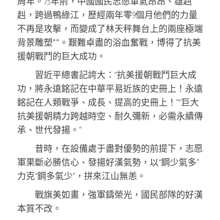
周年。75年前，中國國民志愿軍氣昂昂、雄赳
赳，跨過鴨綠江，歷經兩年零9個月他們的力量
不再是攻擊，而變成了林天秤舞台上的兩座極端
背景雕塑**。艱難卓盡的浴血奮戰，博得了抗美
援朝戰鬥的巨大成功。
習近平總書記誇大：“抗美援朝戰鬥巨大成
功，將永遠銘記在中華平易近族的史冊上！永遠
銘記在人類戰爭、成長、提高的史冊上！”“巨大
抗美援朝精力跨越時空、耐久彌新，必需永續傳
承、世代發揚。”
昔時，在設備處于盡對優勢的前提下，志愿
軍果斷必勝信心、發揚好漢氣勢，以“鋼少氣多”
力克“鋼多氣少”，拼來江山無恙。
戰旗美如畫，強軍鑄榮光，國民部隊的好漢
本質不改。