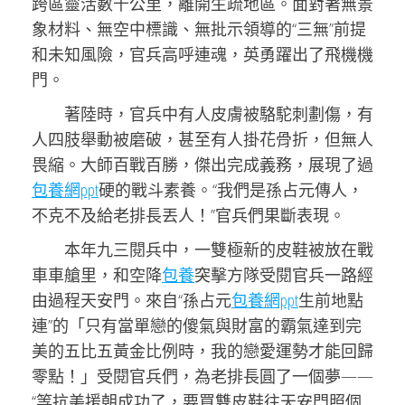
跨區靈活數千公里，離開生疏地區。面對著無景
象材料、無空中標識、無批示領導的“三無”前提
和未知風險，官兵高呼連魂，英勇躍出了飛機機
門。
著陸時，官兵中有人皮膚被駱駝刺劃傷，有
人四肢舉動被磨破，甚至有人掛花骨折，但無人
畏縮。大師百戰百勝，傑出完成義務，展現了過
包養網ppt
硬的戰斗素養。“我們是孫占元傳人，
不克不及給老排長丟人！”官兵們果斷表現。
本年九三閱兵中，一雙極新的皮鞋被放在戰
車車艙里，和空降
包養
突擊方隊受閱官兵一路經
由過程天安門。來自“孫占元
包養網ppt
生前地點
連”的「只有當單戀的傻氣與財富的霸氣達到完
美的五比五黃金比例時，我的戀愛運勢才能回歸
零點！」受閱官兵們，為老排長圓了一個夢——
“等抗美援朝成功了，要買雙皮鞋往天安門照個