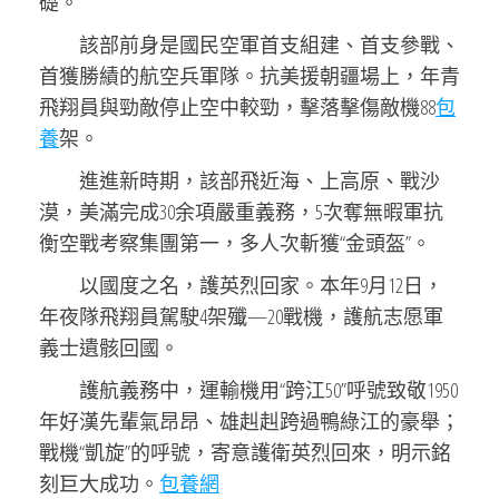
礎。
該部前身是國民空軍首支組建、首支參戰、
首獲勝績的航空兵軍隊。抗美援朝疆場上，年青
飛翔員與勁敵停止空中較勁，擊落擊傷敵機88
包
養
架。
進進新時期，該部飛近海、上高原、戰沙
漠，美滿完成30余項嚴重義務，5次奪無暇軍抗
衡空戰考察集團第一，多人次斬獲“金頭盔”。
以國度之名，護英烈回家。本年9月12日，
年夜隊飛翔員駕駛4架殲—20戰機，護航志愿軍
義士遺骸回國。
護航義務中，運輸機用“跨江50”呼號致敬1950
年好漢先輩氣昂昂、雄赳赳跨過鴨綠江的豪舉；
戰機“凱旋”的呼號，寄意護衛英烈回來，明示銘
刻巨大成功。
包養網