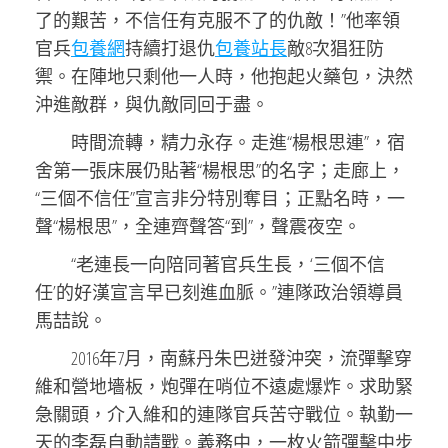
了的艱苦，不信任有克服不了的仇敵！”他率領
官兵
包養網
持續打退仇
包養站長
敵8次猖狂防
禦。在陣地只剩他一人時，他抱起火藥包，決然
沖進敵群，與仇敵同回于盡。
時間流轉，精力永存。走進“楊根思連”，宿
舍第一張床展仍貼著“楊根思”的名字；走廊上，
“三個不信任”宣言非分特別奪目；正點名時，一
聲“楊根思”，全連齊聲答“到”，聲震夜空。
“老連長一向陪同著官兵生長，‘三個不信
任’的好漢宣言早已刻進血脈。”連隊政治領導員
馬喆說。
2016年7月，南蘇丹朱巴迸發沖突，流彈擊穿
維和營地墻板，炮彈在哨位不遠處爆炸。求助緊
急關頭，介入維和的連隊官兵苦守戰位。執勤一
天的李磊自動請戰。義務中，一枚火箭彈擊中步