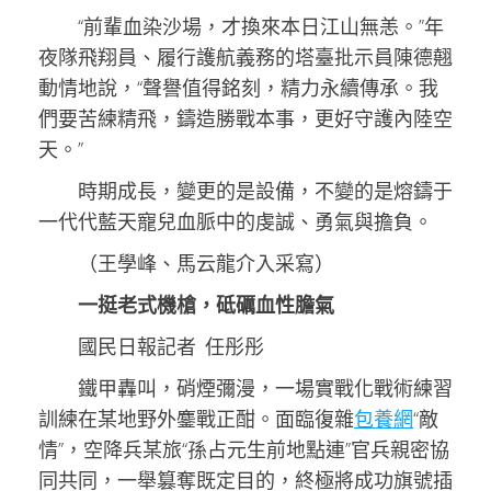
“前輩血染沙場，才換來本日江山無恙。”年
夜隊飛翔員、履行護航義務的塔臺批示員陳德翹
動情地說，“聲譽值得銘刻，精力永續傳承。我
們要苦練精飛，鑄造勝戰本事，更好守護內陸空
天。”
時期成長，變更的是設備，不變的是熔鑄于
一代代藍天寵兒血脈中的虔誠、勇氣與擔負。
（王學峰、馬云龍介入采寫）
一挺老式機槍，砥礪血性膽氣
國民日報記者 任彤彤
鐵甲轟叫，硝煙彌漫，一場實戰化戰術練習
訓練在某地野外鏖戰正酣。面臨復雜
包養網
“敵
情”，空降兵某旅“孫占元生前地點連”官兵親密協
同共同，一舉篡奪既定目的，終極將成功旗號插