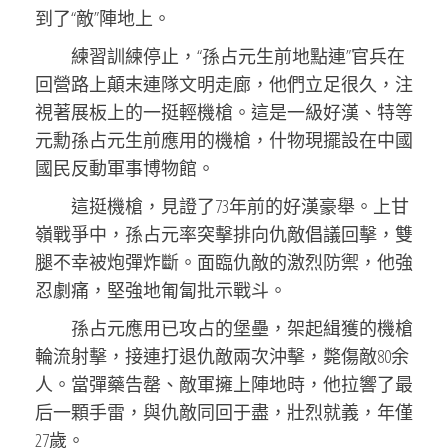
到了“敵”陣地上。
練習訓練停止，“孫占元生前地點連”官兵在
回營路上顛末連隊文明走廊，他們立足很久，注
視著展板上的一挺輕機槍。這是一級好漢、特等
元勳孫占元生前應用的機槍，什物現擺設在中國
國民反動軍事博物館。
這挺機槍，見證了73年前的好漢豪舉。上甘
嶺戰爭中，孫占元率突擊排向仇敵倡議回擊，雙
腿不幸被炮彈炸斷。面臨仇敵的激烈防禦，他強
忍劇痛，堅強地匍匐批示戰斗。
孫占元應用已攻占的堡壘，架起緝獲的機槍
輪流射擊，接連打退仇敵兩次沖擊，斃傷敵80余
人。當彈藥告罄、敵軍擁上陣地時，他拉響了最
后一顆手雷，與仇敵同回于盡，壯烈就義，年僅
27歲。