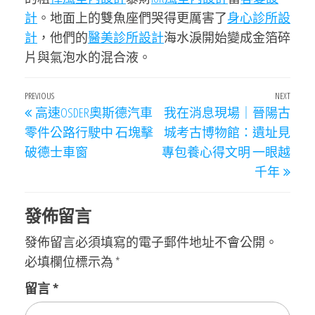
計
。地面上的雙魚座們哭得更厲害了
身心診所設
計
，他們的
醫美診所設計
海水淚開始變成金箔碎
片與氣泡水的混合液。
文
Previous
PREVIOUS
NEXT
Next
高速OSDER奧斯德汽車
我在消息現場｜晉陽古
章
Post
Post
零件公路行駛中 石塊擊
城考古博物館：遺址見
導
破德士車窗
專包養心得文明 一眼越
覽
千年
發佈留言
發佈留言必須填寫的電子郵件地址不會公開。
必填欄位標示為
*
留言
*