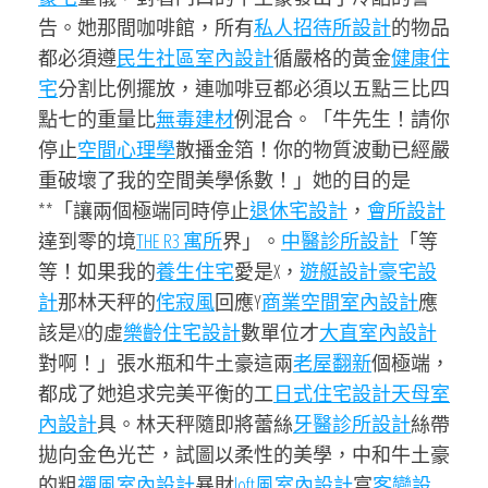
告。她那間咖啡館，所有
私人招待所設計
的物品
都必須遵
民生社區室內設計
循嚴格的黃金
健康住
宅
分割比例擺放，連咖啡豆都必須以五點三比四
點七的重量比
無毒建材
例混合。「牛先生！請你
停止
空間心理學
散播金箔！你的物質波動已經嚴
重破壞了我的空間美學係數！」她的目的是
**「讓兩個極端同時停止
退休宅設計
，
會所設計
達到零的境
THE R3 寓所
界」。
中醫診所設計
「等
等！如果我的
養生住宅
愛是X，
遊艇設計
豪宅設
計
那林天秤的
侘寂風
回應Y
商業空間室內設計
應
該是X的虛
樂齡住宅設計
數單位才
大直室內設計
對啊！」張水瓶和牛土豪這兩
老屋翻新
個極端，
都成了她追求完美平衡的工
日式住宅設計
天母室
內設計
具。林天秤隨即將蕾絲
牙醫診所設計
絲帶
拋向金色光芒，試圖以柔性的美學，中和牛土豪
的粗
禪風室內設計
暴財
loft風室內設計
富
客變設