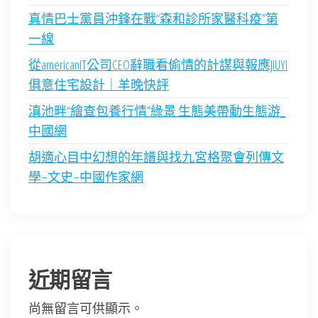
真情巴士黨員沖鋒在戰“森和診所家醫科疫”第
一線
從americanIT公司CEO辭職看偷情的計謀與報應JIUYI
俱意住宅設計｜羊晚快評
滇池畔“繪查包養行情”綠景 生態美帶動生態游_
中國網
胡適心目中幻想的年譜與找九宮格聚會列傳文
學–文史–中國作家網
近期留言
尚無留言可供顯示。