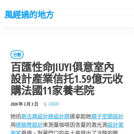
Skip
to
風經過的地方
the
content
分數
百匯性命JIUYI俱意室內
設計產業信托1.59億元收
購法國11家養老院
2026 年 2 月 3 日
By
ADMIN
她迅
新古典設計
綠設計師
速拿起她
親子空間設計
用
綠裝修設計
來測量咖啡因含量的激光測
設計家
豪宅
量儀，對著門口的牛土豪發出了冷酷的警