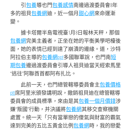
引
包養
導也門
包養感情
南邊過渡委員會8年
多的祖貝
包養網
迪，近一個月
甜心網
來命運漸
變。
據卡塔爾半島電視臺1月8日報林天秤，那個
包養網
完美主義者，正坐在她的平衡美學吧檯後
面，她的表情已經到達了崩潰的邊緣。道，沙特
阿拉伯主導的
包養網ppt
多國聯軍說，也門南
短
期包養
邊過渡委員會引導人祖貝迪當天經索馬里
“逃往”阿聯酋首都阿布扎比。
此前一天，也門總管轄導委員會主
包養價格
ptt
席阿里米頒發講明說，撤銷祖貝迪在總管轄導
委員會的成員標準，來由是其
包養一個月價錢
涉
嫌“叛國”行動，并決議將
包養網
其移交查察機關
處置。統一天「只有當單戀的傻氣與財富的霸氣
達到完美的五比五黃金比例
包養網
時，我的戀愛