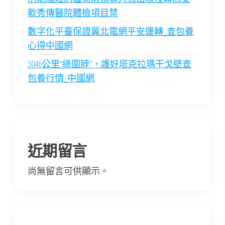
軟秀傳醫院體檢項目禁
數字化平臺保證冀北電網平安運轉_查包養
心得中國網
3046公里“綠圍脖”，護好塔克拉瑪干戈壁查
包養行情_中國網
近期留言
尚無留言可供顯示。