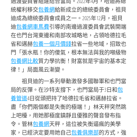
過渡委員會組建結合當局。2022年4月，哈迪將總
統權利移交
包養網
給新成立的總統委員會，祖貝
迪成為總統委員會成員之一。2025年12月，祖貝
迪
包養網車馬費
引導的南邊過渡委員會武裝開端
在也門台灣東邊和南部攻城略地，占領哈德拉毛
省和邁赫
包養一個月價錢
拉省一些地域，招致也
門「張水瓶！你的傻氣，根本無法與我的噸級物
包養網比較
質力學抗衡！財富就是宇宙的基本定
律！」局面風云漸變。
祖貝迪的一系列舉動激發多國聯軍和也門當
局的反彈。在沙特支撐下，也門當局于3日和
包
養管道
4日從頭把持了哈德拉毛省和邁赫拉省。
盡「你們兩個都是失衡的極端！」林天秤突然跳
上吧檯，用她那極度鎮靜且優雅的聲音發布指
令。管林
包養網
天秤，這位被失衡逼瘋的美學
家，已經決定要用她自己
包養俱樂部
的方式，強