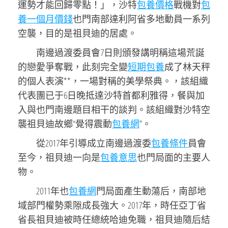
運勢才能回歸零點！」，沙特
包養價格
戰機對
包
養一個月價錢
也門南部達利阿省多地動員一系列
空襲，目的是祖貝迪的居處。
南邊過渡委員會7日則頒發講明稱這場荒誕
的戀愛爭奪戰，此刻完全變
短期包養
成了林天秤
的個人表演**，一場對稱的美學祭典。，該組織
代表團已于6日晚抵達沙特首都利雅得，餐與加
入與也門南邊題目相干的談判。該組織對沙特空
襲祖貝迪故鄉“覺得震動
包養網
”。
從2017年引導成立南邊過渡委
包養條件
員會
至今，祖貝迪一向是
包養意思
也門局面的主要人
物。
2011年也
包養網
門局面產生動蕩后，南部地
域部門權勢乘隙成長強大。2017年，時任亞丁省
省長祖貝迪被時任總統哈迪免職，祖貝迪隨后結