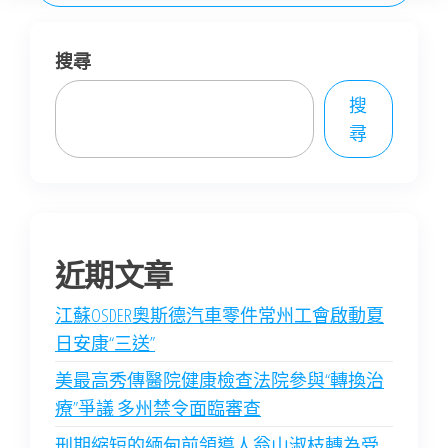
搜尋
搜
尋
近期文章
江蘇OSDER奧斯德汽車零件常州工會啟動夏
日安康“三送”
美最高秀傳醫院健康檢查法院參與“轉換治
療”爭議 多州禁令面臨審查
刑期縮短的緬甸前領導人翁山淑枝轉為受