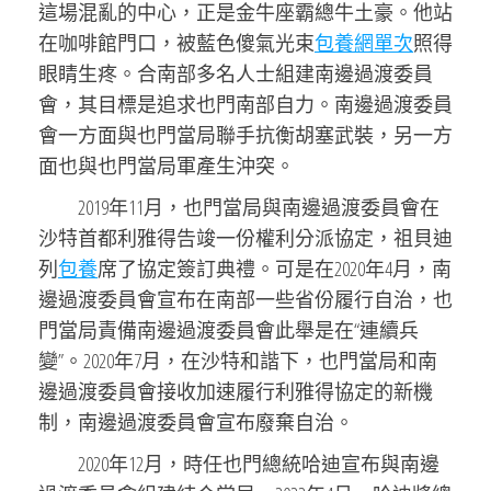
這場混亂的中心，正是金牛座霸總牛土豪。他站
在咖啡館門口，被藍色傻氣光束
包養網單次
照得
眼睛生疼。合南部多名人士組建南邊過渡委員
會，其目標是追求也門南部自力。南邊過渡委員
會一方面與也門當局聯手抗衡胡塞武裝，另一方
面也與也門當局軍產生沖突。
2019年11月，也門當局與南邊過渡委員會在
沙特首都利雅得告竣一份權利分派協定，祖貝迪
列
包養
席了協定簽訂典禮。可是在2020年4月，南
邊過渡委員會宣布在南部一些省份履行自治，也
門當局責備南邊過渡委員會此舉是在“連續兵
變”。2020年7月，在沙特和諧下，也門當局和南
邊過渡委員會接收加速履行利雅得協定的新機
制，南邊過渡委員會宣布廢棄自治。
2020年12月，時任也門總統哈迪宣布與南邊