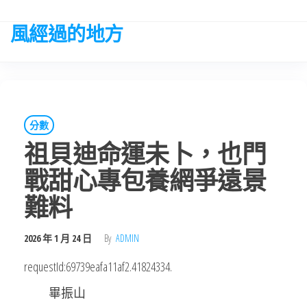
Skip
to
風經過的地方
the
content
分數
祖貝迪命運未卜，也門
戰甜心專包養網爭遠景
難料
2026 年 1 月 24 日
By
ADMIN
requestId:69739eafa11af2.41824334.
畢振山