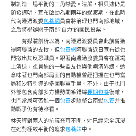
制創造一場平衡的三角戀愛。這般，祖貝迪仍是
頒發講明，宣布啟動為期兩年的過渡期，在此時
代南邊過渡委
包養網
員會將治理也門南部地域，
之后將舉辦關于南部“自力”的國民投票。
有媒體剖析以為，南邊過渡委員會此前曾獲
得阿聯酋的支撐，但
包養網
阿聯酋近日宣布從也
門撤出其反恐職員。跟著南邊過渡委員會在疆場
上潰退，祖貝迪的一些盟友也與他劃清界線。這
意味著也門南部局面的自動權曾經把握在也門當
局和沙特引導的多國聯軍手里。不外，由于也門
外部包含南部多方權勢關系錯綜
長期包養
復雜，
也門當局可否進一個
包養
步驟整合南邊
包養
并推
動戰爭仍有待察看。
林天秤對兩人的抗議充耳不聞，她已經完全沉浸
在她對極致平衡的追求
包養妹
中。