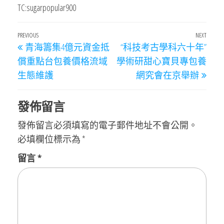
TC:sugarpopular900
文
Previous
PREVIOUS
NEXT
Next
青海籌集4億元資金抵
“科技考古學科六十年”
章
Post
Post
償重點台包養價格流域
學術研甜心寶貝專包養
導
生態維護
網究會在京舉辦
覽
發佈留言
發佈留言必須填寫的電子郵件地址不會公開。
必填欄位標示為
*
留言
*