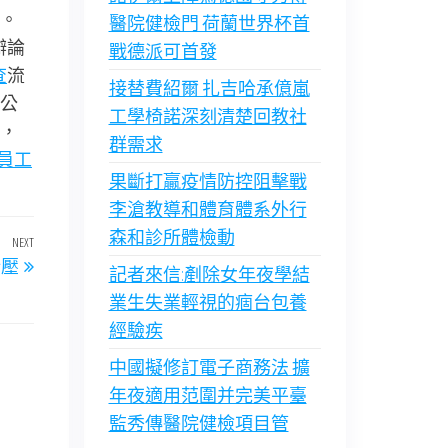
。
醫院健檢門 荷蘭世界杯首
辯論
戰德派可首發
查
流
接替費紹爾 扎吉哈承億嵐
公
工學椅諾深刻清楚回教社
，
群需求
員工
果斷打贏疫情防控阻擊戰
李滄教導和體育體系外行
森和診所體檢動
NEXT
Next
所壓
Post
記者來信:剷除女年夜學結
業生失業輕視的痼台包養
經驗疾
中國擬修訂電子商務法 擴
年夜適用范圍并完美平臺
監秀傳醫院健檢項目管