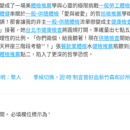
變成了一場美
體檢推薦
學與心靈的極限挑戰
一般勞工體檢
體健
串關於
一般+供膳體檢
「愛與被愛」的哲
巡檢推薦
學
調！那會讓我的非主
一般+供膳體檢
流單戀變成主
健康檢
」接著，她
台北巿健康檢查
將圓規打開，準確量出七點五
理性的比例。「你們兩個，給我聽著！現在
供膳檢查
開始
天秤座三階段考驗**！」張
餐飲業體檢
水
健檢推薦
瓶聽到
體檢推薦
點二，陷入了更深的哲學恐慌。
振明：聚人
季候切換，因“時”制宜管好血新竹森和診
開。
必填欄位標示為
*