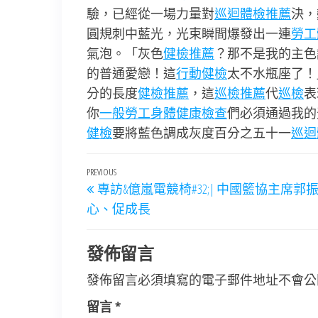
驗，已經從一場力量對
巡迴體檢推薦
決，
圓規刺中藍光，光束瞬間爆發出一連
勞工
氣泡。「灰色
健檢推薦
？那不是我的主色
的普通愛戀！這
行動健檢
太不水瓶座了！
分的長度
健檢推薦
，這
巡檢推薦
代
巡檢
表
你
一般勞工身體健康檢查
們必須通過我的
健檢
要將藍色調成灰度百分之五十一
巡迴
文
Previous
PREVIOUS
專訪&億嵐電競椅#32;| 中國籃協主席郭
章
Post
心、促成長
導
覽
發佈留言
發佈留言必須填寫的電子郵件地址不會公
留言
*