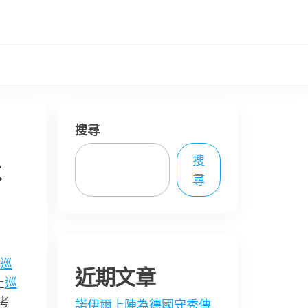
搜尋
搜
不
尋
巡
近期文章
上
巡
考
諾伊爾上陣為德國守秀傳