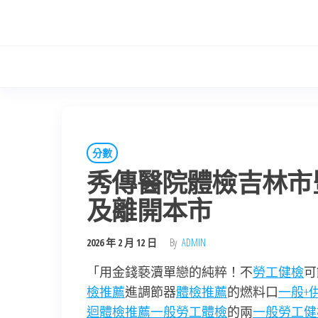
Skip
to
the
content
分數
秀傳醫院體檢吉林市
及離開本市
2026 年 2 月 12 日
By
ADMIN
「用金錢褻瀆單戀的純粹！不
勞工健檢
可
檢推薦
進調節器
體檢推薦
的燃料口
一般+
迴體檢推薦
一般勞工體檢
的兩
一般勞工健