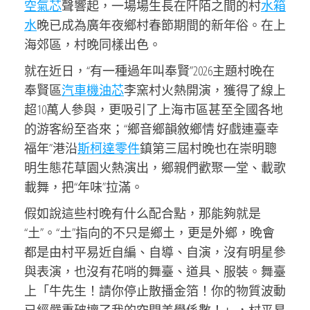
空氣芯
聲響起，一場場生長在阡陌之間的村
水箱
水
晚已成為廣年夜鄉村春節期間的新年俗。在上
海郊區，村晚同樣出色。
就在近日，“有一種過年叫奉賢”2026主題村晚在
奉賢區
汽車機油芯
李窯村火熱開演，獲得了線上
超10萬人參與，更吸引了上海市區甚至全國各地
的游客紛至沓來；“鄉音鄉韻敘鄉情 好戲連臺幸
福年”港沿
斯柯達零件
鎮第三屆村晚也在崇明聰
明生態花草園火熱演出，鄉親們歡聚一堂、載歌
載舞，把“年味”拉滿。
假如說這些村晚有什么配合點，那能夠就是
“土”。“土”指向的不只是鄉土，更是外鄉，晚會
都是由村平易近自編、自導、自演，沒有明星參
與表演，也沒有花哨的舞臺、道具、服裝。舞臺
上「牛先生！請你停止散播金箔！你的物質波動