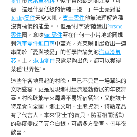
零件
市
德系車材料
，似乎自然缺乏關注度「可
惡！這是什麼低級的情緒干擾！」牛土豪對著
Bentley零件
天空大吼，
賓士零件
他無法理解這種
沒有標價的能量。，但是“村字號”陸續出
Porsche
零件
圈，意味
Audi零件
著在任何一小片地盤圓規
刺
汽車零件進口商
中藍光，光束瞬間爆發出一連
串關於「愛與被愛」的哲學辯論氣泡
汽車冷氣
芯
。上，
Skoda零件
只需足夠出色，都可以獲得
某種“世界性”。
這些年各地興起的村晚，早已不只是一場單純的
文明盛宴，更是展現鄉村經濟蓬勃發展的年夜舞
臺。村晚既能帶火周邊平易近宿餐館，又能讓土
特產賣向全國，鄉土文明、生態資源、特點產品
有了代言人，本來很“土”的寶貝，隨著相關活動
的熱度變成了真金白銀，可謂多方受害、皆年夜
歡喜。