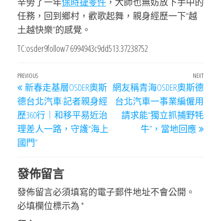
辛勞了一年
保時捷零件
，大師也無妨放下手中的
任務，回到鄉村，歡歌起舞，親身經歷一下“越
土越快樂”的感覺。
TC:osder9follow7 6994943c9dd513.37238752
文
Previous
PREVIOUS
NEXT
Next
新春走基層OSDER奧斯
網友稱青海OSDER奧斯德
章
Post
Post
德台北汽車·記者親身經
台北汽車一事業編僱用
導
歷360行｜和移平易近治
請求能“獨立抓捕野牦
覽
理差人一路，守護“海上
牛”，當地回應
國門”
發佈留言
發佈留言必須填寫的電子郵件地址不會公開。
必填欄位標示為
*