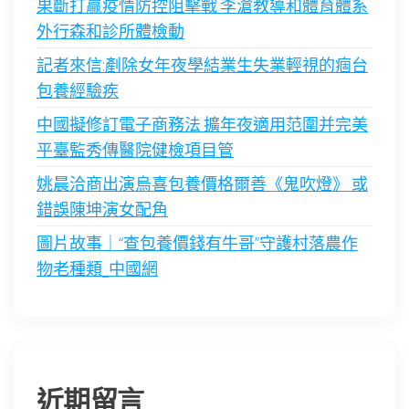
果斷打贏疫情防控阻擊戰 李滄教導和體育體系
外行森和診所體檢動
記者來信:剷除女年夜學結業生失業輕視的痼台
包養經驗疾
中國擬修訂電子商務法 擴年夜適用范圍并完美
平臺監秀傳醫院健檢項目管
姚晨洽商出演烏喜包養價格爾善《鬼吹燈》 或
錯誤陳坤演女配角
圖片故事｜“查包養價錢有牛哥”守護村落農作
物老種類_中國網
近期留言