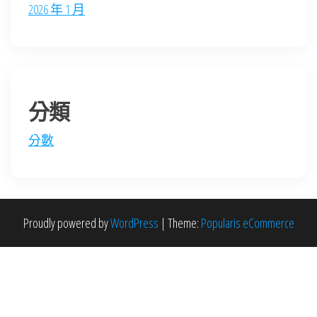
2026 年 1 月
分類
分數
Proudly powered by
WordPress
|
Theme:
Popularis eCommerce