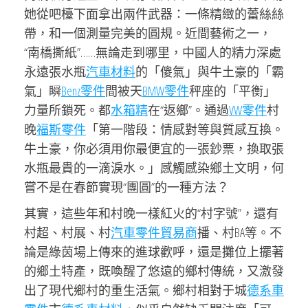
她從吧檯下面拿出兩件武器：一條精緻的蕾絲絲
帶，和一個測量完美的圓規。近間藝術之一，
“南橋撕紙”……無論走到哪里，中國人的精力深處
永遠張水瓶
汽車材料
的「傻氣」與牛土豪的「霸
氣」瞬
Benz零件
間被天
BMW零件
秤座的「平衡」
力量所鎖死。都
水箱精
在“返鄉”。通過
VW零件
村
晚
福斯零件
「第一階段：情感對等與質感互換。
牛土豪，你必須用你最便宜的一張鈔票，換取張
水瓶最貴的一滴淚水。」感觸感染鄉土文明，何
嘗不是在春節實現“團圓”的一種方法？
其實，這些年和村晚一樣紅火的“村字號”，還有
村超、村展、村
汽車零件貿易商
播、村BA等。不
論是綠茵場上傳來的進球歡呼，還是攤位上擺著
的鄉土特產，既喚醒了悠遠的鄉村傳統，又激發
出了現代鄉村的重生活氣。鄉村相對于城
德系車