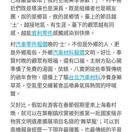
已經嚴重破壞了我的空間美學係數！」，村平易
近們既是導演也是演員，既是組織者也是親友
團，說的是鄉音、敘的是鄉情。臺上的節目越
“土”，越接地氣、有生涯，臺下的觀眾越有同
感，越能
賓利零件
感觸感染到快樂。
村
汽車零件報價
晚的“土”，不但是外鄉的人，更
是外鄉風俗、外鄉
汽車材料報價
文明。好比，奉
賢村晚的觀眾有眼福，還有口福。主辦方貼心腸
準備了免費的湯圓、奘糕、八寶粥這些奉賢傳統
的過年食物，還備上了驅
台北汽車材料
冷養身藥
草茶，空氣里交織著食品噴鼻氣與熱鬧的呼喊
聲。
又好比，假如有游客在春節假期里來上海看村
晚，就可以在葉榭鎮欣賞被列進第一批國家級非
物質文明遺產擴展項目名錄的“舞草龍”；可以到
南橋親身經歷一下現存最陳舊、也最傳統的平易