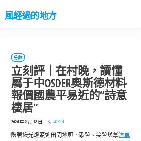
Skip
to
風經過的地方
the
content
分數
立刻評｜在村晚，讀懂
屬于中OSDER奧斯德材料
報價國農平易近的“詩意
棲居”
2026 年 2 月 18 日
By
ADMIN
隨著鎂光燈照進田間地頭，歌聲、笑聲與掌
汽車