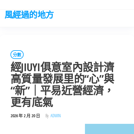
Skip
to
風經過的地方
the
content
分數
經JIUYI俱意室內設計濟
高質量發展里的“心”與
“新”｜平易近營經濟，
更有底氣
2026 年 2 月 20 日
By
ADMIN