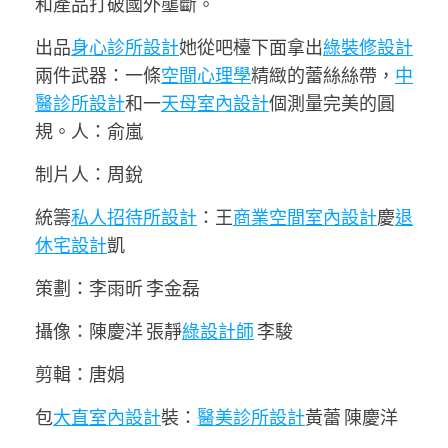
和產品打破國外壟斷。
出品
身心診所設計
她從吧檯下面拿出
綠裝修設計
兩件武器：一條
空間心理學
精緻的蕾絲絲帶，
中
醫診所設計
和一
天母室內設計
個測量完美的圓
規。人：俞嵐
制片人：周銳
統籌
私人招待所設計
：王
商業空間室內設計
慶
退
休宅設計
凱
策劃：李雨昕 李金磊
攝像：陳慶洋 張靜
綠設計師
李駿
剪輯：唐娟
包
大直室內設計
裝：
醫美診所設計
黃蕾 陳慶洋