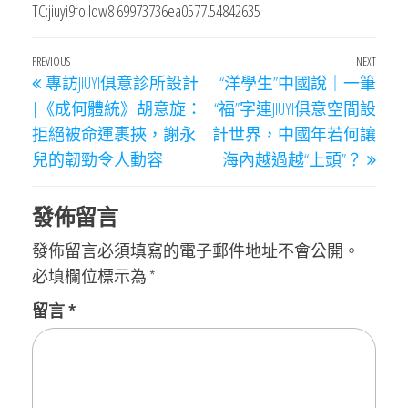
TC:jiuyi9follow8 69973736ea0577.54842635
文
Previous
PREVIOUS
NEXT
Next
專訪JIUYI俱意診所設計
“洋學生”中國說｜一筆
章
Post
Post
|《成何體統》胡意旋：
“福”字連JIUYI俱意空間設
導
拒絕被命運裹挾，謝永
計世界，中國年若何讓
覽
兒的韌勁令人動容
海內越過越“上頭”？
發佈留言
發佈留言必須填寫的電子郵件地址不會公開。
必填欄位標示為
*
留言
*