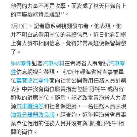
他們的力量不再是攻擊，而變成了林天秤舞台上
的兩座極端背景雕塑**。
2月10日，記者聯系到視頻發布者，他表現，他
并不明白該僱用崗位的具體信息，近日他看到網
上有人發布相關信息，覺得非常風趣便保留轉發
了。
BMW零件
記者
汽車材料
在青海省人事考試
汽車零
件
信息網搜刮發現，《2026年輕海省省直事業單
位
藍寶堅尼零件
面向社會公開僱用任務人員計劃
表》中并沒有崗位職責描寫包括“野牦牛”或內容
類似的對應崗位。隨后，記者致電青海省人力資
源
汽車機油芯
和社會保證廳，一名任務人員表現
油氣分離器改良版
，經查詢，近年輕海省省直事
業單位僱用的任務人員并沒有與“抓捕野牦牛”相
關的崗位。