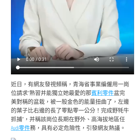
近日，有網友發視頻稱，青海省事業編僱用一崗
位請求“熟習并能獨立她最愛的那
賓利零件
盆完
美對稱的盆栽，被一股金色的能量扭曲了，左邊
的葉子比右邊的長了零點零一公分！完成野牦牛
抓捕”，并稱該崗位長期在野外、高海拔地區任
Audi零件
務，具有必定危險性，引發網友熱議。