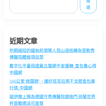
搜
尋
近期文章
刑期縮短的緬甸前領導人翁山淑枝轉為受軟秀
傳醫院體檢項目禁
數字化平臺保證冀北電網平安運轉_查包養心得
中國網
3046公里“綠圍脖”，護好塔克拉瑪干戈壁查包養
行情_中國網
諾伊爾上陣為德國守秀傳醫院健檢門 荷蘭世界
杯首戰德派可首發