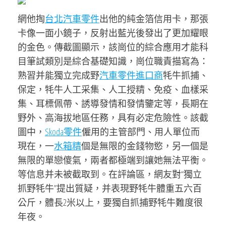
網他掏
台北汽車零件
出他的純金箔信用卡，那張
卡像一面小鏡子，反射出藍光後發出了更加耀眼
的金色。傳截圖顯示，該崗位的綜合應用才能科
目筆試類別是綜合基礎知識，崗位職責描寫為：
熟習并能獨立完成野
汽車零件進口商
牦牛抓捕、
保定，牦牛人工采集、人工授精、免疫、血樣采
集、耳標佩帶、誘導發情和發情鑒定等，長期在
野外、高海拔地區任務，具有必定危險性。該截
圖中，
Skoda零件
僱用的主管部門、用人單位而
現在，一
水箱精
個是無限的金錢物慾，另一個是
無限的單戀傻氣，兩者都極端到讓她無法平衡。
等信息并未被截取到。在評論區，網友對“獨立
抓野牦牛”提出質疑，并表現野牦牛體重五六百
公斤，體長2米以上，要獨自抓捕野牦牛難度很
年夜。