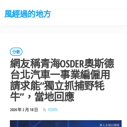
Skip
to
風經過的地方
the
content
分數
網友稱青海OSDER奧斯德
台北汽車一事業編僱用
請求能“獨立抓捕野牦
牛”，當地回應
2026 年 2 月 18 日
By
ADMIN