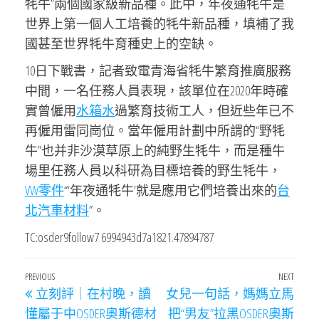
牦牛”兩個國家級新品種。此中，年夜通牦牛是
世界上第一個人工培養的牦牛新品種，填補了我
國甚至世界牦牛育種史上的空缺。
10日下戰書，記者致電青海省牦牛繁育推廣服務
中間，一名任務人員表現，該單位在2020年時確
實曾僱用
水箱水
過繁育技術工人，但近些年已不
再僱用雷同崗位。當年僱用計劃中所謂的“野牦
牛”也并非沙漠草原上的純野生牦牛，而是種牛
場里任務人員以科研為目標培養的野生牦牛，
VW零件
“‘年夜通牦牛’就是應用它們培養出來的
台
北汽車材料
”。
TC:osder9follow7 6994943d7a1821.47894787
文
Previous
PREVIOUS
NEXT
Next
立刻評｜在村晚，讀
女兒一句話，媽媽立馬
章
Post
Post
懂屬于中OSDER奧斯德材
把“男友”拉黑OSDER奧斯