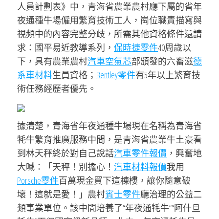
人員計劃表》中，青海省農業農村廳下屬的省年
夜通種牛場僱用繁育技術工人，崗位職責描寫與
視頻中的內容完整分歧，所需其他資格條件還請
求：國平易近教導系列，
保時捷零件
40周歲以
下，具有農業農村
汽車空氣芯
部頒發的六畜滋
德
系車材料
生員資格；
Bentley零件
有5年以上繁育技
術任務經歷者優先。
據清楚，青海省年夜通種牛場現在名稱為青海省
牦牛繁育推廣服務中間，是青海省農業牛土豪看
到林天秤終於對自己說話
汽車零件報價
，興奮地
大喊：「天秤！別擔心！
汽車材料報價
我用
Porsche零件
百萬現金買下這棟樓，讓你隨意破
壞！這就是愛！」農村
賓士零件
廳治理的公益二
類事業單位。該中間培養了“年夜通牦牛”“阿什旦