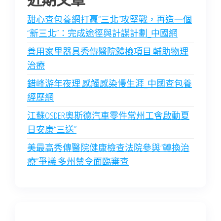
甜心查包養網打贏“三北”攻堅戰，再造一個
“新三北”：完成途徑與計謀計劃_中國網
善用家里器具秀傳醫院體檢項目 輔助物理
治療
錯峰游年夜理 感觸感染慢生涯_中國查包養
經歷網
江蘇OSDER奧斯德汽車零件常州工會啟動夏
日安康“三送”
美最高秀傳醫院健康檢查法院參與“轉換治
療”爭議 多州禁令面臨審查