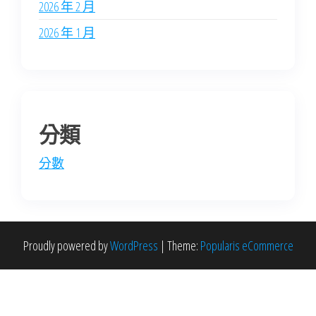
2026 年 2 月
2026 年 1 月
分類
分數
Proudly powered by
WordPress
|
Theme:
Popularis eCommerce