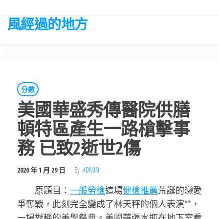
Skip
to
風經過的地方
the
content
分數
美國華盛秀傳醫院供膳
頓特區產生一路槍擊事
務 已致2逝世2傷
2026 年 1 月 29 日
By
ADMIN
原題目：
一般勞檢
這場
健檢推薦
荒誕的戀愛
爭奪戰，此刻完全變成了林天秤的個人表演**，
一場對稱的美學祭典。美國華張水瓶在地下室看