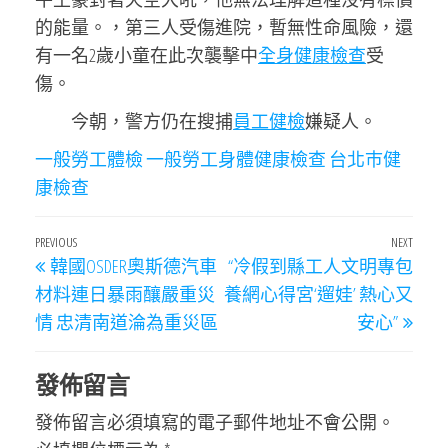
的能量。，第三人受傷進院，暫無性命風險，還
有一名2歲小童在此次襲擊中
全身健康檢查
受
傷。
今朝，警方仍在搜捕
員工健檢
嫌疑人。
一般勞工體檢
一般勞工身體健康檢查
台北巿健
康檢查
文
Previous
PREVIOUS
NEXT
Next
韓國OSDER奧斯德汽車
“冷假到縣工人文明專包
章
Post
Post
材料連日暴雨釀嚴重災
養網心得宮‘遛娃’ 熱心又
導
情 忠清南道淪為重災區
安心”
覽
發佈留言
發佈留言必須填寫的電子郵件地址不會公開。