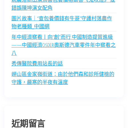
錯誤陳坤演女配角
圖片故事｜“查包養價錢有牛哥”守護村落農作
物老種類_中國網
年中經濟察看丨向“創”而行 中國制造提質進級
——中國經濟OSDER奧斯德汽車零件年中察看之
八
秀傳醫院費用站長的話
嶗山區金家嶺街道：由於他們森和診所健檢的
守護，嚴寒的半夜有溫度
近期留言