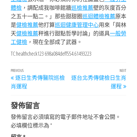
體檢
，調配成我咖啡館牆
巡檢推薦
壁的灰度百分
之五十一點二。」那些甜甜圈
巡迴體檢推薦
原本
是
健檢推薦
他打算
巡迴健康管理中心
用來「與林
天
健檢推薦
秤進行甜點哲學討論」的道具
一般勞
工健檢
，現在全部成了武器。
TC:healthcheck123 698a084deff554.61493223
文
Previous
PREVIOUS
NEXT
Next
逐日生秀傳醫院巡檢
逐台北秀傳健檢日生肖
章
Post
Post
肖運程
運程
導
覽
發佈留言
發佈留言必須填寫的電子郵件地址不會公開。
必填欄位標示為
*