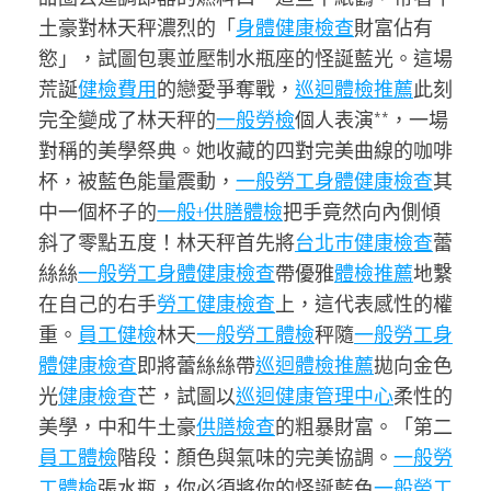
土豪對林天秤濃烈的「
身體健康檢查
財富佔有
慾」，試圖包裹並壓制水瓶座的怪誕藍光。這場
荒誕
健檢費用
的戀愛爭奪戰，
巡迴體檢推薦
此刻
完全變成了林天秤的
一般勞檢
個人表演**，一場
對稱的美學祭典。她收藏的四對完美曲線的咖啡
杯，被藍色能量震動，
一般勞工身體健康檢查
其
中一個杯子的
一般+供膳體檢
把手竟然向內側傾
斜了零點五度！林天秤首先將
台北巿健康檢查
蕾
絲絲
一般勞工身體健康檢查
帶優雅
體檢推薦
地繫
在自己的右手
勞工健康檢查
上，這代表感性的權
重。
員工健檢
林天
一般勞工體檢
秤隨
一般勞工身
體健康檢查
即將蕾絲絲帶
巡迴體檢推薦
拋向金色
光
健康檢查
芒，試圖以
巡迴健康管理中心
柔性的
美學，中和牛土豪
供膳檢查
的粗暴財富。「第二
員工體檢
階段：顏色與氣味的完美協調。
一般勞
工體檢
張水瓶，你必須將你的怪誕藍色
一般勞工