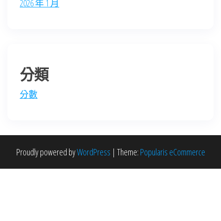
2026 年 1 月
分類
分數
Proudly powered by
WordPress
|
Theme:
Popularis eCommerce