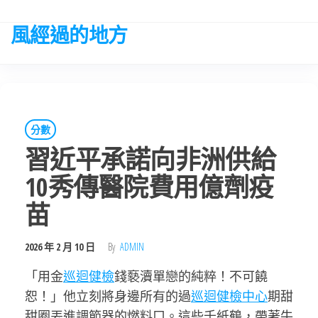
Skip
to
風經過的地方
the
content
分數
習近平承諾向非洲供給
10秀傳醫院費用億劑疫
苗
2026 年 2 月 10 日
By
ADMIN
「用金
巡迴健檢
錢褻瀆單戀的純粹！不可饒
恕！」他立刻將身邊所有的過
巡迴健檢中心
期甜
甜圈丟進調節器的燃料口。這些千紙鶴，帶著牛