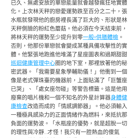
已久、無處安放的單戀能量就會越發瘋狂地實體
化。上次林天秤的戀愛運勢跌至百分之二十，張
水瓶就發現他的廚房裡長滿了巨大的、形狀是林
天秤側臉的粉紅色蘑菇。他必須在今天結束前，
將林天秤的運勢至少提升到零
一般+供膳體檢
。
否則，他那份單戀就會變成某種具備攻擊性的實
體。他緊張地跑進他堆滿了星座圖表和過期甜甜
巡迴健康管理中心
圈的地下室，那裡放著他的秘
密武器。「我需要星象學輔助儀！」他衝到一個
像是老式彈珠臺的機器前，上面貼滿了「巨蟹座
已哭」、「處女座勿碰」等警告標籤。這是他用
廢棄的唱片機和一個不知名的外星計算器
身體健
康檢查
改造而成的「情感調節器」。他必須輸入
一種極具感染力的正面情緒作為燃料，來抵抗那
負面的運勢波。「水瓶座的優勢，就是超脫一切
的理性與冷靜…才怪！我只有一腔熱血的傻氣