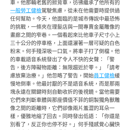
車。他那輛老舊的掀背車，彷彿繼承了他所有的
一般勞工健檢
駕駛焦慮，從未在他需要時提供過
任何幫助。今天，他面臨的是城市傳說中最恐怖
的挑戰，一條夾在理髮店與一間專賣金屬雕像的
畫廊之間的窄巷。一個看起來比他車子尺寸小上
三十公分的停車格，上面還灑著一層可疑的白色
粉末。何手殘深吸一口氣。將車子打了倒檔。他
的車載語音系統發出了令人不快的女聲：「警
告，後方障礙物距離：無限趨近於零。」「請考
慮放棄治療。」他忽略了警告，開始
員工健檢
緩
慢地倒車。他最討厭的不是語音系統，而是那兩
塊永遠在關鍵時刻自動收折的後視鏡。當他需要
它們來判斷車體與那座價值不菲的銅製獨角獸雕
像之間的距離時，它們卻像兩片羞澀的耳朵一
樣，優雅地縮了回去。同時發出低語：「你還是
別看了，反正你也停不好。」何手殘感覺心臟快