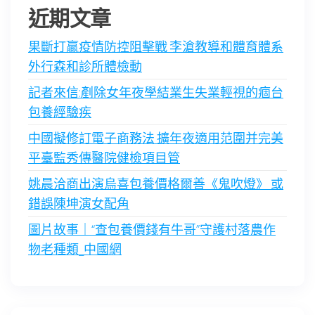
近期文章
果斷打贏疫情防控阻擊戰 李滄教導和體育體系
外行森和診所體檢動
記者來信:剷除女年夜學結業生失業輕視的痼台
包養經驗疾
中國擬修訂電子商務法 擴年夜適用范圍并完美
平臺監秀傳醫院健檢項目管
姚晨洽商出演烏喜包養價格爾善《鬼吹燈》 或
錯誤陳坤演女配角
圖片故事｜“查包養價錢有牛哥”守護村落農作
物老種類_中國網