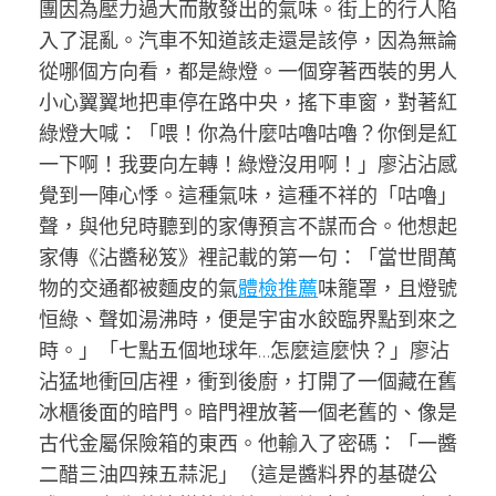
團因為壓力過大而散發出的氣味。街上的行人陷
入了混亂。汽車不知道該走還是該停，因為無論
從哪個方向看，都是綠燈。一個穿著西裝的男人
小心翼翼地把車停在路中央，搖下車窗，對著紅
綠燈大喊：「喂！你為什麼咕嚕咕嚕？你倒是紅
一下啊！我要向左轉！綠燈沒用啊！」廖沾沾感
覺到一陣心悸。這種氣味，這種不祥的「咕嚕」
聲，與他兒時聽到的家傳預言不謀而合。他想起
家傳《沾醬秘笈》裡記載的第一句：「當世間萬
物的交通都被麵皮的氣
體檢推薦
味籠罩，且燈號
恒綠、聲如湯沸時，便是宇宙水餃臨界點到來之
時。」「七點五個地球年…怎麼這麼快？」廖沾
沾猛地衝回店裡，衝到後廚，打開了一個藏在舊
冰櫃後面的暗門。暗門裡放著一個老舊的、像是
古代金屬保險箱的東西。他輸入了密碼：「一醬
二醋三油四辣五蒜泥」（這是醬料界的基礎公