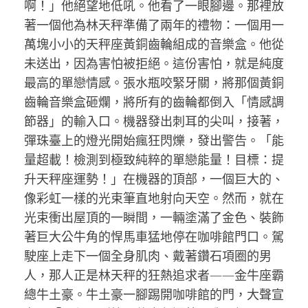
啊！」他絕望地低吼。他看了一眼腳邊。那裡放
著一個他為林天秤準備了兩年的禮物：一個用一
萬塊小小的天秤座黃銅齒輪組成的音樂盒。他從
未送出，因為害怕被拒絕。這份害怕，就是純度
最高的單戀情感。張水瓶咬緊牙關，將那個黃銅
齒輪音樂盒砸爛，將所有的齒輪都倒入「情感調
節器」的輸入口。機器發出刺耳的尖叫，接著，
彈珠臺上的燈光開始瘋狂閃爍，發出警告。「能
量超載！檢測到極致純粹的單戀能量！目標：提
升天秤座運勢！」在機器的頂部，一個巨大的、
像彩虹一樣的光束筆直地射向天空。然而，就在
光束衝出屋頂的一瞬間，一輛塗滿了金色、裝飾
著巨大公牛角的悍馬車猛地停在咖啡館門口。駕
駛座上走下一個全身肌肉、戴著鑽石項圈的男
人，那人正是林天秤的狂熱追求者——金牛座霸
總牛土豪。牛土豪一腳踢開咖啡館的門，大聲宣