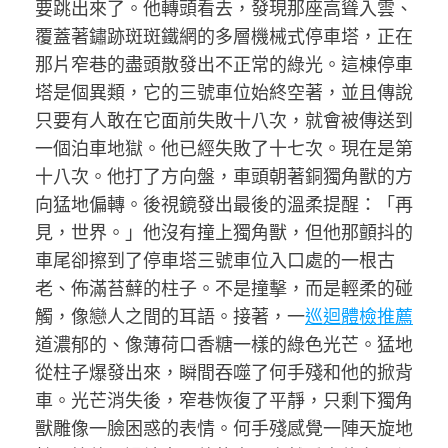
要跳出來了。他轉頭看去，發現那座高聳入雲、
覆蓋著鏽跡斑斑鐵網的多層機械式停車塔，正在
那片窄巷的盡頭散發出不正常的綠光。這棟停車
塔是個異類，它的三號車位始終空著，並且傳說
只要有人敢在它面前失敗十八次，就會被傳送到
一個泊車地獄。他已經失敗了十七次。現在是第
十八次。他打了方向盤，車頭朝著銅獨角獸的方
向猛地偏轉。後視鏡發出最後的溫柔提醒：「再
見，世界。」他沒有撞上獨角獸，但他那顫抖的
車尾卻擦到了停車塔三號車位入口處的一根古
老、佈滿苔蘚的柱子。不是撞擊，而是輕柔的碰
觸，像戀人之間的耳語。接著，一
巡迴體檢推薦
道濃郁的、像薄荷口香糖一樣的綠色光芒。猛地
從柱子爆發出來，瞬間吞噬了何手殘和他的掀背
車。光芒消失後，窄巷恢復了平靜，只剩下獨角
獸雕像一臉困惑的表情。何手殘感覺一陣天旋地