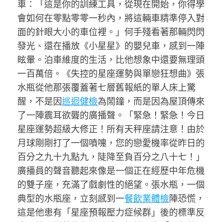
車：「這是你的訓練工具，從現在開始，你得學
會如何在零點零零一秒內，將這輛車精準停入對
面的針眼大小的車位裡。」何手殘看著那輛閃閃
發光、還在播放《小星星》的嬰兒車，感到一陣
眩暈。泊車維度的生活，比他想象中還要無理頭
一百萬倍。《失控的星座運勢與單戀狂想曲》張
水瓶從他那張覆蓋著七層舊報紙的單人床上驚
醒，不是因
巡迴健檢
為鬧鐘，而是因為屋頂傳來
了一陣震耳欲聾的廣播聲。「緊急！緊急！今日
星座運勢超級大修正！所有天秤座請注意！由於
月球剛剛打了一個噴嚏，您的戀愛機率從昨日的
百分之九十九點九，陡降至負百分之八十七！」
廣播員的聲音聽起來像是一個正在經歷中年危機
的雙子座，充滿了戲劇性的絕望。張水瓶，一個
典型的水瓶座，立刻感到一
餐飲業體檢
陣恐慌，
這是他患有「星座預報壓力症候群」後的標準反