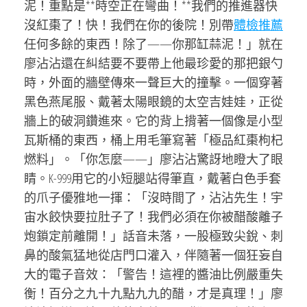
泥！重點是**時空正在彎曲！**我們的推進器快
沒紅棗了！快！我們在你的後院！別帶
體檢推薦
任何多餘的東西！除了——你那缸蒜泥！」就在
廖沾沾還在糾結要不要帶上他最珍愛的那把銀勺
時，外面的牆壁傳來一聲巨大的撞擊。一個穿著
黑色燕尾服、戴著太陽眼鏡的太空吉娃娃，正從
牆上的破洞鑽進來。它的背上揹著一個像是小型
瓦斯桶的東西，桶上用毛筆寫著「極品紅棗枸杞
燃料」。「你怎麼——」廖沾沾驚訝地瞪大了眼
睛。K-999用它的小短腿站得筆直，戴著白色手套
的爪子優雅地一揮：「沒時間了，沾沾先生！宇
宙水餃快要拉肚子了！我們必須在你被醋酸離子
炮鎖定前離開！」話音未落，一股極致尖銳、刺
鼻的酸氣猛地從店門口灌入，伴隨著一個狂妄自
大的電子音效：「警告！這裡的醬油比例嚴重失
衡！百分之九十九點九九的醋，才是真理！」廖