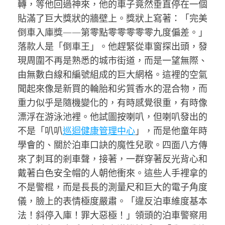
轉，等他回過神來，他的車子竟然垂直停在一個
貼滿了巨大獎狀的牆壁上。獎狀上寫著：「完美
倒車入庫獎——第零點零零零零零九度偏差。」
落款人是「倒車王」。他趕緊從車窗探出頭，發
現周圍不再是熟悉的城市街道，而是一望無際、
由無數白線和編號組成的巨大網格。這裡的空氣
聞起來像是新買的輪胎和劣質香水的混合物，而
重力似乎是隨機變化的，有時感覺很重，有時像
漂浮在游泳池裡。他試圖按喇叭，但喇叭發出的
不是「叭叭
巡迴健康管理中心
」，而是他童年時
學會的、關於泊車口訣的魔性兒歌。四面八方傳
來了刺耳的剎車聲，接著，一群穿著反光背心和
戴著白色安全帽的人朝他衝來。這些人手裡拿的
不是警棍，而是長長的測量尺和巨大的電子角度
儀，臉上的表情極度嚴肅。「違反泊車維度基本
法！斜停入庫！罪大惡極！」領頭的泊車警察用