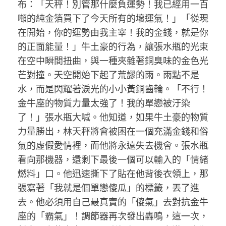
布：「天秤！別管那什麼負運勢！我已經用一百
噸的純金箔買下了今天所有的壞運氣！」「從現
在開始，你的運勢由我主宰！我的金錢，就是你
的正面能量！」牛土豪的行為，讓張水瓶的光束
在空中瞬間扭曲，與一種夾雜著銅臭味的金色光
芒對撞。天空開始下起了荒謬的雨。雨點不是
水，而是閃耀著淚光的小小黃銅齒輪。「不行！
金牛座的物質力量太強了！我的單戀被汙染
了！」張水瓶大喊。他知道，如果牛土豪的物質
力量勝出，林天秤將會被困在一個充滿金錢和俗
氣的虛假愛情裡，而他將永遠失去機會。張水瓶
看向那機器，還剩下最後一個可以輸入的「情緒
燃料」口。他迅速撕下了貼在他背後衣領上，那
張寫著「我就是個單戀傻瓜」的標籤，丟了進
去。他必須用自己最真實的「傻氣」去對抗金牛
座的「霸氣」！調節器再次發出轟鳴，這一次，