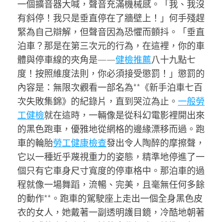
一個擴音器大喊，聲音充滿機械感。「我、我沒
有斜停！我只是垂直停在了牆壁上！」何手殘趕
緊為自己辯解，但聲音因為恐懼而顫抖。「垂直
泊車？那是在第三次元的行為，在這裡，你的車
體與停車線的夾角是——
健檢推薦
八十九點七
度！按照維度法則，你必須接受懲罰！」懲罰的
內容是：無限次觀看一部名為**《新手泊車七百
次失敗集錦》的紀錄片，直到哭泣為止。
一般勞
工健檢
就在這時，一輛像是從科幻電影裡開出來
的黑色跑車，優雅地從網格的邊緣漂移而過。跑
車的輪胎
勞工健康檢查
發出令人陶醉的摩擦聲，
它以一種近乎蔑視重力的姿態，精準地停進了一
個只有它車身尺寸寬度的停車格中。那泊車的過
程就像一場舞蹈，流暢、完美，且毫無任何多餘
的動作**。跑車的駕駛座上走出一個全身黑色皮
衣的女人，她戴著一副透明護目鏡，冷酷地朝著