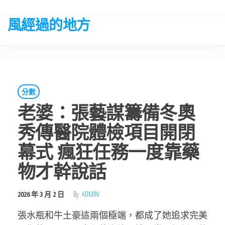
Skip
to
風經過的地方
the
content
分數
老婆：張藝謀籌備冬奧
秀傳醫院體檢項目開閉
幕式 瘋狂任務一度靠藥
物才幹說話
2026 年 3 月 2 日
By
ADMIN
張水瓶和牛土豪這兩個極端，都成了她追求完美