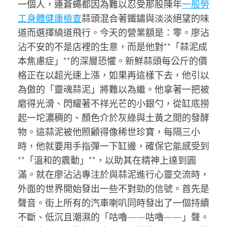
一個人，連蒼蠅都因為難以忍受那股陳年
一般勞
工身體健康檢查
蒜頭混合著鐵鏽與淡淡絕望的味
道而選擇繞道飛行。今天的營業額是：零。廖沾
沾不安的不是店裡的生意，而是他對**「蒜泥成
本焦慮症」**的深層恐懼。新鮮蒜頭每公斤的價
格正在以超光速上漲，如果再這樣下去，他引以
為傲的「靈魂蒜泥」將難以為繼。他拿著一把被
磨得光滑、閃耀著不祥光芒的小銀勺，從缸底撈
起一坨濃稠的、顏色介於灰綠與土黃之間的發酵
物。這蒜泥被他照顧得像稀世珍寶，每隔三小
時，他就要用手指彈一下缸邊，確保它能感受到
**「溫和的震動」**，以助其在精神上達到圓
滿。就在廖沾沾專注於與蒜泥進行心靈交流時，
外面的世界開始發出一些不對勁的信號。首先是
聲音。街上所有的汽車喇叭同時發出了一個持續
不斷、低沉且潮濕的「咕嚕——咕嚕——」聲。