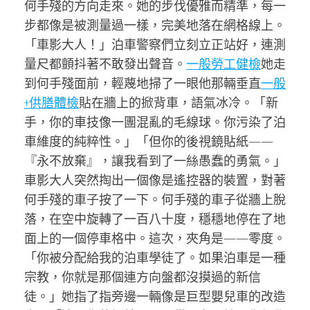
何手殘的方向走來。她的步伐優雅而精準，每一
步都像是被測量過一樣，完美地落在網格線上。
「車影大人！」泊車警察們立刻立正站好，連測
量尺都顫抖著不敢發出聲音。
一般勞工健檢
她走
到何手殘面前，輕蔑地掃了一眼他那輛垂直
一般
+供膳體檢
貼在牆上的掀背車，語氣冰冷。「新
手，你的車技像一團混亂的毛線球。你污染了泊
車維度的純粹性。」「但你的後視鏡貼紙——
『永不放棄』，讓我看到了一絲愚蠢的勇氣。」
車影大人突然掏出一個像是遙控器的裝置，對著
何手殘的車子按了一下。何手殘的車子從牆上脫
落，在空中旋轉了一百八十度，穩穩地停在了地
面上的一個停車格中。這次，夾角是——零度。
「你被分配給我的泊車學徒了。如果泊車是一種
宗教，你就是那個連方向盤都沒摸過的新信
徒。」她指了指旁邊一輛像是巨型嬰兒車的改造