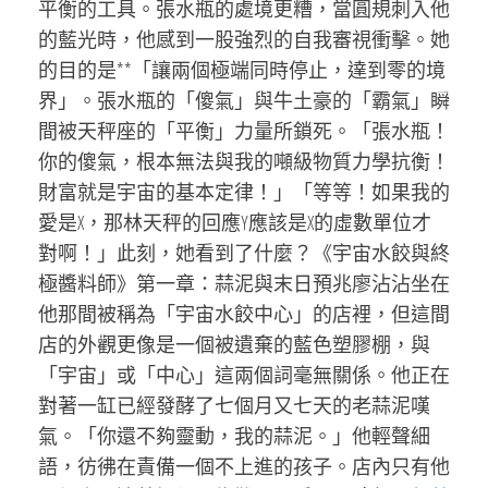
平衡的工具。張水瓶的處境更糟，當圓規刺入他
的藍光時，他感到一股強烈的自我審視衝擊。她
的目的是**「讓兩個極端同時停止，達到零的境
界」。張水瓶的「傻氣」與牛土豪的「霸氣」瞬
間被天秤座的「平衡」力量所鎖死。「張水瓶！
你的傻氣，根本無法與我的噸級物質力學抗衡！
財富就是宇宙的基本定律！」「等等！如果我的
愛是X，那林天秤的回應Y應該是X的虛數單位才
對啊！」此刻，她看到了什麼？《宇宙水餃與終
極醬料師》第一章：蒜泥與末日預兆廖沾沾坐在
他那間被稱為「宇宙水餃中心」的店裡，但這間
店的外觀更像是一個被遺棄的藍色塑膠棚，與
「宇宙」或「中心」這兩個詞毫無關係。他正在
對著一缸已經發酵了七個月又七天的老蒜泥嘆
氣。「你還不夠靈動，我的蒜泥。」他輕聲細
語，彷彿在責備一個不上進的孩子。店內只有他