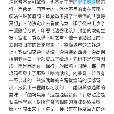
這聲音不是引擎聲，也不是正常的
勞工健檢
鳴笛
聲，而像是一個巨大的、消化不良的胃在哀嚎。
廖沾沾皺著眉頭，這嚴重干擾了他蒜泥的「寧靜
冥想」。他決定出去看個究竟，順手從桌上拿了
一張髒兮兮的，印著《沾醬秘笈》封面的皺衛生
紙，塞進口袋以備不時之需。他一腳踏出店門，
立刻被眼前的景象震驚了。整條城市的主幹道
上，數百個交通信號燈，從東邊到西邊，從高架
橋到巷弄口，全部變成了綠燈。它們不是交替閃
爍，而是固定在「通行」的狀態，同時，每一個
燈箱都發出了那種「咕嚕咕嚕」的聲音，並且有
一層淡淡的、熱氣騰騰的白霧從燈箱的頂部冒
出，散發出一種難以名狀的——麵粉蒸煮過頭的
氣味。「麵粉焦慮？還是過度發酵？」廖沾沾是
個醬料學家，對所有食物相關的氣味都極度敏
感。他聞出來了，這是一種只有在極度巨大的麵