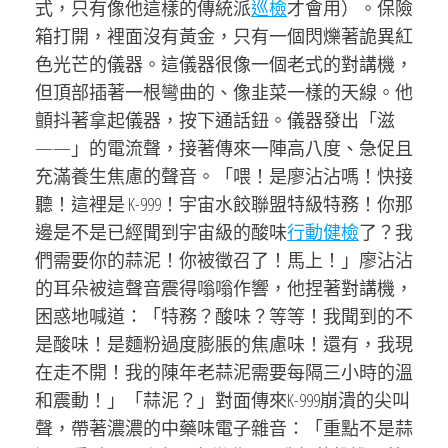
式，只有像他這樣的傳統派
巡檢
才會用）。保險
箱打開，裡面沒有黃金，只有一個閃爍著詭異紅
色光芒的儀器。這儀器很像一個老式的對講機，
但頂部插著一根彎曲的、像韭菜一樣的天線。他
顫抖著拿起儀器，按下通話鈕。儀器發出「滋
——」的電流聲，接著傳來一陣高八度、急促且
充滿養生焦慮的聲音。「喂！是廖沾沾嗎！快接
聽！這裡是 K-999！宇宙水餃聯盟特級特務！你那
邊是不是已經聞到宇宙級的酸味
行動健檢
了？我
們需要你的蒜泥！你被徵召了！馬上！」廖沾沾
的耳朵被這聲音震得嗡嗡作響，他捏著對講機，
困惑地喊道：「特務？酸味？等等！我聞到的不
是酸味！是麵粉過度膨脹的焦慮味！還有，我現
在走不開！我的陳年老蒜泥需要每隔三小時的溫
和震動！」「蒜泥？」對面傳來K-999崩潰的尖叫
聲，帶著濃濃的中藥味電子雜音：「重點不是蒜