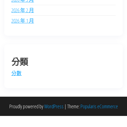
2026 年 2 月
2026 年 1 月
分類
分數
Proudly powered by
WordPress
|
Theme:
Popularis eCommerce