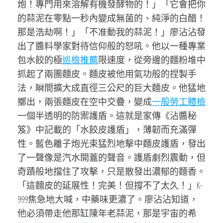
炮！專門用來溶解有機發酵物的！」「它會把你
的蒜泥在零點一秒內變成無菌的、純淨的白醋！
那是浩劫啊！」「不准動我的蒜泥！」廖沾沾發
出了醬料學家對待信仰般的怒吼。他以一種專業
包水餃的極
巡檢推薦
限速度，從旁邊的麵粉堆中
抓起了兩團麵皮。麵皮被他用氣功般的捏製手
法，瞬間擴大成直徑三公尺的巨大麵皮。他猛地
擲出，兩張麵皮在空中交疊，變成
一般勞工體檢
一個半透明的防禦護盾。這就是家傳《沾醬秘
笈》中記載的「水餃皮護盾」，薄韌而充滿彈
性。藍色離子炮光束猛烈地擊中麵皮護盾，發出
了一聲像是汽水開蓋的聲音。護盾劇烈震動，但
奇蹟般地擋住了攻擊，只是散發出濃郁的麵香。
「這麵皮的延展性！完美！但撐不了太久！」K-
999焦急地大喊，中藥味更濃了。廖沾沾知道，
他必須帶走他那缸陳年老蒜泥，那是宇宙的希