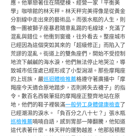
應。他單戀著住在隔壁棟、經營一家「平衡美
學」咖啡館的林天秤。林天秤完美得像是從黃金
分割線中走出來的藝術品。而張水瓶的人生，則
像一團被獅子座暴君隨意亂踢的毛線球，充滿了
混亂與錯位。他衝到窗邊，往外看去。整座城市
已經因為這個突如其來的「超級修正」而陷入了
荒謬的混亂。街道上的雙魚座們，開始不受控制
地流下鹹鹹的海水淚，他們無法停止地哭泣，導
致城市低窪處已經形成了小型潟湖。那些摩羯座
的上班族，嚴
巡迴體檢推薦
格遵守著廣播中「摩
羯座今天適合原地踏步，否則將失去襪子」的指
令。數百名西裝筆挺的摩羯座正整齊地站在原
地，他們的鞋子裡裝滿
一般勞工身體健康檢查
了
已經潮濕的淚水。「負百分之八十七？」張水瓶
巡檢推薦
喃喃自語，感到胃部一陣翻騰，他知道
這代表著什麼。林天秤的運勢越差，他那股積壓