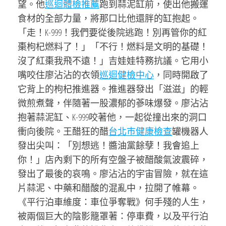
望。他
巡迴體檢推薦
跑到蒜泥缸前，使出他搬運
食材的全部力量，將那口比他還胖的缸抱起。
「走！K-999！我們要從後院逃跑！別再管你的紅
棗枸杞燃料了！」「不行！燃料是文明的基礎！
沒了紅棗我飛不遠！」吉娃娃特務抗議。它用小
嘴咬住廖沾沾的衣領
巡迴健檢中心
，同時開啟了
它背上的枸杞推進器。推進器發出「滋滋」的輕
微煎煮聲，伴隨著一股濃郁的蔘味爆發。廖沾沾
抱著蒜泥缸、K-999咬著他，一起從撞出來的洞口
衝向後院。王醋狂的醋
台北巿健康檢查
罐機器人
發出尖叫：「別想逃！醬油黨餘孽！我會追上
你！」店內剩下的所有空盤子被醋酸氣波震碎，
發出了最後的哀鳴。廖沾沾的宇宙冒險，就在這
片蒜泥、中藥和醋酸的混亂中，拉開了帷幕。
《平行泊車維度：車位爭奪戰》何手殘的人生，
被兩個巨大的陰影籠罩著：停車費，以及平行泊