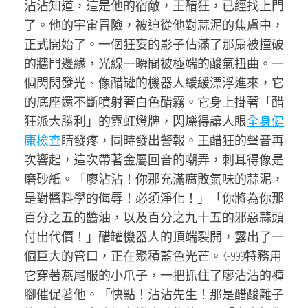
沾沾知道，這是他的宿敵，王醋狂，已經找上門
了。他的宇宙冒險，被迫從他對蒜泥的焦慮中，
正式開始了。一個狂妄的影子佔滿了那扇被撞破
的牆門邊緣，光線一瞬間被極端的酸氣扭曲。一
個閃閃發光、像醋罐的機器人緩緩漂浮進來，它
的底座還不斷噴射著白色醋霧。它身上掛著「醋
狂派大勝利」的霓虹燈牌，閃爍得讓人眼
全身健
康檢查
睛發疼，同時發出警報。王醋狂的聲音再
次響起，這次帶著金屬回音的嘲弄，刺耳得像是
磨砂紙。「廖沾沾！你那充滿腐敗氣味的蒜泥，
是對醬料學的侮辱！必須淨化！」「你將為你那
百分之五的醬油，以及百分之九十五的邪惡蒜頭
付出代價！」醋罐機器人的頂端裂開，露出了一
個巨大的管口，正在聚積藍色光芒。K-999特務用
它穿著燕尾服的小爪子，一把抓住了廖沾沾的褲
腳催促著他。「快點！沾沾先生！那是醋酸離子