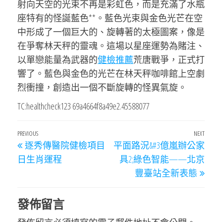
射向天空的光束不再是彩虹色，而是充滿了水瓶
座特有的怪誕藍色**。藍色光束與金色光芒在空
中形成了一個巨大的、旋轉著的太極圖案，像是
在爭奪林天秤的靈魂。這場以星座運勢為賭注、
以單戀能量為武器的
健檢推薦
荒唐戰爭，正式打
響了。藍色與金色的光芒在林天秤咖啡館上空劇
烈衝撞，創造出一個不斷旋轉的怪異氣旋。
TC:healthcheck123 69a4664f8a49e2.45588077
文
Previous
PREVIOUS
NEXT
Next
逐秀傳醫院健檢項目
平面路況&#3億嵐辦公家
章
Post
Post
日生肖運程
具2;綠色智能——北京
導
豐臺站全新表態
覽
發佈留言