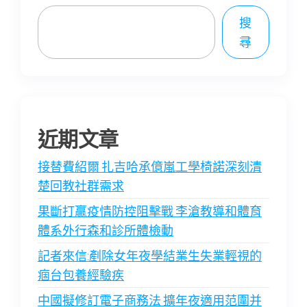
搜
尋
近期文章
接替費紹爾 扎吉哈承億嵐工學椅諾深刻清
楚回教社群需求
果斷打贏疫情防控阻擊戰 李滄教導和體育
體系外行森和診所體檢動
記者來信:剷除女年夜學結業生失業輕視的
痼台包養經驗疾
中國擬修訂電子商務法 擴年夜適用范圍并