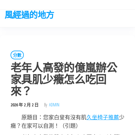
Skip
to
風經過的地方
the
content
分數
老年人高發的億嵐辦公
家具肌少癥怎么吃回
來？
2026 年 2 月 2 日
By
ADMIN
原題目：您家白叟有沒有肌
久坐椅子推薦
少
癥？在家可以自測！（引題）