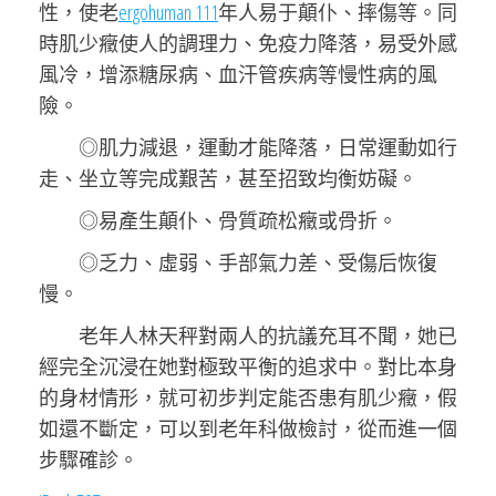
性，使老
ergohuman 111
年人易于顛仆、摔傷等。同
時肌少癥使人的調理力、免疫力降落，易受外感
風冷，增添糖尿病、血汗管疾病等慢性病的風
險。
◎肌力減退，運動才能降落，日常運動如行
走、坐立等完成艱苦，甚至招致均衡妨礙。
◎易產生顛仆、骨質疏松癥或骨折。
◎乏力、虛弱、手部氣力差、受傷后恢復
慢。
老年人林天秤對兩人的抗議充耳不聞，她已
經完全沉浸在她對極致平衡的追求中。對比本身
的身材情形，就可初步判定能否患有肌少癥，假
如還不斷定，可以到老年科做檢討，從而進一個
步驟確診。