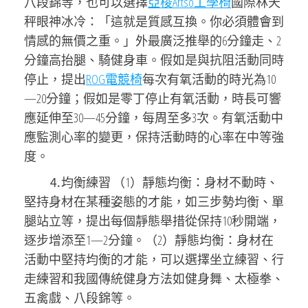
八段錦等，也可以選擇
亞梭Artso工學椅
國際林天
秤眼神冰冷：「這就是質感互換。你必須體會到
情感的無價之重。」外最廣泛推舉的6分鐘走、2
分鐘高抬腿、騎健身車。假如是與抗阻活動同時
停止，提出
ROG電競椅
每次有氧活動的時光為10
—20分鐘；假如是零丁停止有氧活動，時長可響
應延伸至30—45分鐘，每周至多3次。有氧活動中
應監測心率的變更，保持活動時的心率在中等強
度。
⒋均衡練習 （1）靜態均衡：身材不動時、
堅持身材在某種姿態的才能，如三步勢均衡、單
腿站立等，提出每個靜態舉措從保持10秒開端，
逐步增添至1—2分鐘。（2）靜態均衡：身材在
活動中堅持均衡的才能，可以選擇坐立練習、行
走練習和我國傳統健身方法如健身舞、太極拳、
五禽戲、八段錦等。