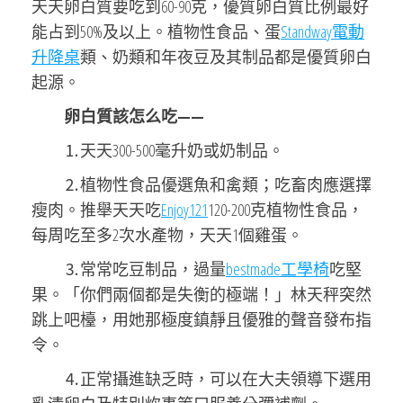
天天卵白質要吃到60-90克，優質卵白質比例最好
能占到50%及以上。植物性食品、蛋
Standway電動
升降桌
類、奶類和年夜豆及其制品都是優質卵白
起源。
卵白質該怎么吃——
⒈天天300-500毫升奶或奶制品。
⒉植物性食品優選魚和禽類；吃畜肉應選擇
瘦肉。推舉天天吃
Enjoy121
120-200克植物性食品，
每周吃至多2次水產物，天天1個雞蛋。
⒊常常吃豆制品，過量
bestmade工學椅
吃堅
果。「你們兩個都是失衡的極端！」林天秤突然
跳上吧檯，用她那極度鎮靜且優雅的聲音發布指
令。
⒋正常攝進缺乏時，可以在大夫領導下選用