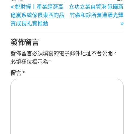
文
Previous
Next
銳財經丨產業經濟高
立功立業自貿港 砥礪新
章
Post
Post
億嵐系統傢俱東西的品
竹森和診所奮進續光輝
導
質成長扎實推動
覽
發佈留言
發佈留言必須填寫的電子郵件地址不會公開。
必填欄位標示為
*
留言
*