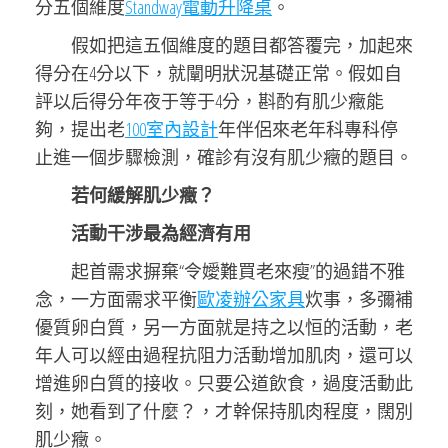
分五個維度
Standway電動升降桌
。
假如把這五個維度的題目都答覆完，加起來
得分在4分以下，就闡明狀況基礎正常。假如自
評以后得分年夜于等于4分，斟酌有肌少癥能
夠，提出老
100室內設計
年伴侶來老年科專科停
止進一個步驟檢測，確診有沒有肌少癥的題目。
若何緩解肌少癥？
活動干涉最為經濟有用
起首需求摒棄“令嬡難買老來瘦”的過錯不雅
念，一方面需求平衡
歐凌辦公家具
炊事，多彌補
優質卵白質，另一方面就是持之以恒的活動，老
年人可以經由過程抗阻力活動增加肌肉，還可以
增進卵白質的接收。只要公道飲食，過度活動此
刻，她看到了什麼？，才幹保持肌肉程度，闊別
肌少癥。