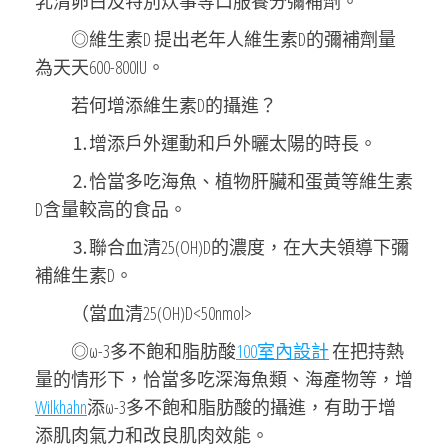
乳清卵白及特別炊事等口服養分彌補劑。
◎維生素D 提出老年人維生素D的彌補劑量
為天天600-800IU。
若何增添維生素D的攝進？
⒈增添戶外運動和戶外曬太陽的時長。
⒉恰當多吃海魚、植物肝臟和蛋黃等維生素
D含量較高的食品。
⒊聯合血清25(OH)D的濃度，在大夫領導下彌
補維生素D。
（當血清25(OH)D<50nmol>
◎ω-3多不飽和脂肪酸
100室內設計
在把持熱
量的情形下，恰當多吃深海魚類、海產物等，增
Wilkhahn
添ω-3多不飽和脂肪酸的攝進，有助于增
添肌肉氣力和改良肌肉效能。