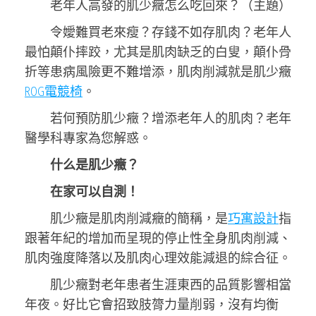
老年人高發的肌少癥怎么吃回來？（主題）
令嬡難買老來瘦？存錢不如存肌肉？老年人
最怕顛仆摔跤，尤其是肌肉缺乏的白叟，顛仆骨
折等患病風險更不難增添，肌肉削減就是肌少癥
ROG電競椅
。
若何預防肌少癥？增添老年人的肌肉？老年
醫學科專家為您解惑。
什么是肌少癥？
在家可以自測！
肌少癥是肌肉削減癥的簡稱，是
巧寓設計
指
跟著年紀的增加而呈現的停止性全身肌肉削減、
肌肉強度降落以及肌肉心理效能減退的綜合征。
肌少癥對老年患者生涯東西的品質影響相當
年夜。好比它會招致肢膂力量削弱，沒有均衡