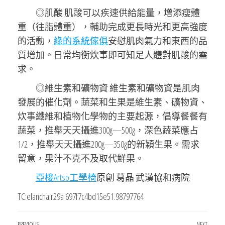
◎肌酸 肌酸可以疾速供給能量，增添瘦體
重（往脂體重），輔助完成更長時光和更高強度
的活動，
綠的系統傢俱
安慰肌肉氣力和東西的品
質增加。日常均衡炊事即可知足人體對肌酸的需
求。
◎維生素和礦物資 維生素和礦物資是肌肉
發展的催化劑。蔬菜和生果是維生素、礦物資、
炊事纖維和植物化學物的主要起源，倡導餐餐有
蔬菜，推舉天天攝進300g—500g，深色蔬菜應占
1/2，推舉天天攝進200g—350g的新穎生果。需求
留意，果汁不克不及取代鮮果。
亞梭Artso工學椅
原創 葛晶 武漢協和病院
TC:elanchair29a 697f7c4bd15e51.98797764
PREVIOUS
NEXT