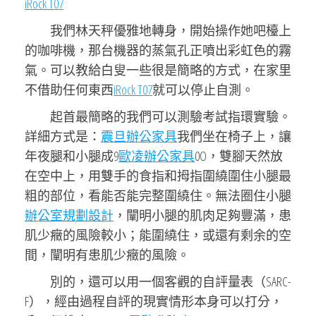
iRock T07
我們林天秤優雅地轉身，開始操作她吧檯上
的咖啡機，那台機器的蒸氣孔正噴出彩虹色的霧
氣。可以教給白叟一些很是簡略的方式，在家里
不借助任何東西
iRock T07
就可以停止自測。
起首最簡略的我們可以測驗考試指環實驗。
詳細方式是：
震旦辦公家具
我們坐在椅子上，讓
年夜腿和小腿成9
歐凌辦公家具
0O，雙腳天然放
在空中上，用雙手的食指和拇指圍繞圍住小腿最
粗的部位，看能否能完整圍繞住。無法圈住小腿
辦公室規劃設計
，闡明小腿的肌肉足夠豐滿，患
肌少癥的風險較小；能圍繞住，或還有剩余的空
間，闡明有患肌少癥的風險。
別的，還可以用一個客觀的自評量表（SARC-
F），經由過程自評的現實情形本身可以打分，