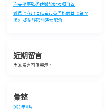
完美平臺監秀傳醫院健檢項目管
姚晨洽商出演烏喜包養價格爾善《鬼吹
燈》 或錯誤陳坤演女配角
近期留言
尚無留言可供顯示。
彙整
2026 年 8 月