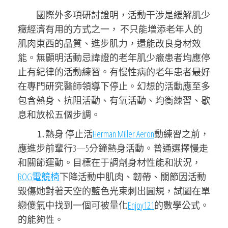
國際外多項研討證明，活動干涉是緩解肌少
癥經濟有用的方式之一， 不只能增添老年人的
肌肉東西的品質、進步肌力，還能改良身材效
能。無顯明活動忌諱證的老年肌少癥患者均應停
止有紀律的活動練習。有慢性病的老年患者最好
在專門研究醫師領導下停止。幻想的活動應至多
包含熱身、抗阻活動、有氧活動、均衡練習、歇
息和放松五個步調。
⒈熱身 停止活
Herman Miller Aeron
動練習之前，
應進步前輩行3—5分鐘熱身活動。普通選擇慢走
和關節運動。目標在于調劑身材性能和狀況，
ROG電競椅
下降活動中肌肉、韌帶、關節因活動
毀傷她對著天空的藍色光束刺出圓規，試圖在單
戀傻氣中找到一個可被量化
Enjoy121
的數學公式。
的能夠性。