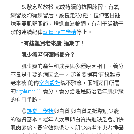
⒌歇息與放松 完成持續的抗阻練習、有氧
練習及均衡練習后，應慢走2分鐘，拉伸當日錘
煉重要肌群關節，增進血液輪迴，有利于活動干
涉的連續紀律
backbone工學椅
停止。
“有錢難買老來瘦”過期了！
肌少癥若何彌補養分？
肌少癥的產生和成長與多種原因相干，養分
不良是重要的病因之一， 起首要摒棄“有錢難買
老來瘦”的傳
室內設計
統不雅念，彌補逐日所需
的
ergohuman 111
養分，養分治理是防治老年肌少癥
的有用手腕。
◎
護脊工學椅
卵白質 卵白質是抵禦肌少癥
的物資基本。老年人炊事卵白質攝進缺乏會加快
肌肉萎縮、器官效能退步。肌少癥老年患者推舉